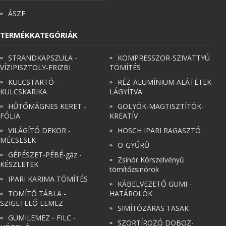
ÁSZF
SZEMÉLY GÉPJÁRMŰ TÖMÍTÉS
TERMÉKKATEGÓRIÁK
TEHER-ERŐGÉP-MOZDONY TÖMÍTÉS
STRANDKAPSZULA -
KOMPRESSZOR-SZIVATTYÚ
VÍZIPISZTOLY-FRIZBI
TÖMÍTÉS
MOTORKERÉKPÁR-GOKART-QUAD-CSÓNAKMOTOR TÖMÍTÉS
KULCSTARTÓ -
RÉZ-ALUMÍNIUM ALÁTÉTEK
KULCSKARIKA
LÁGYÍTVA
MODELLEZÉS-TECHNIKAI SPORT-MODELLSPORT
HŰTŐMÁGNES KERET -
GOLYÓK-MAGTISZTÍTÓK-
FÓLIA
KREATÍV
KOMPRESSZOR-SZIVATTYÚ TÖMÍTÉS
VILÁGÍTÓ DEKOR -
HOSCH IPARI RAGASZTÓ
MÉCSESEK
O-GYŰRŰ
RÉZ-ALUMÍNIUM ALÁTÉTEK LÁGYÍTVA
GÉPÉSZET-PÉBÉ-gáz -
Zsinór Körszelvényű
KÉSZLETEK
tömítőzsinórok
GOLYÓK-MAGTISZTÍTÓK-KREATÍV
IPARI KARIMA TÖMÍTÉS
KÁBELVEZETŐ GUMI -
TÖMÍTŐ TÁBLA -
HATÁROLÓK
HOSCH IPARI RAGASZTÓ
SZIGETELŐ LEMEZ
SIMÍTÓZÁRAS TASAK
GUMILEMEZ - FILC -
SZORTÍROZÓ DOBOZ-
O-GYŰRŰ