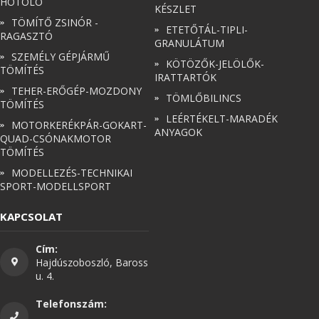
HÓTOLÓ
KÉSZLET
TÖMÍTŐ ZSINÓR -
ETETŐTÁL-TIPLI-
Zsinór Körszelvényű tömítőzsinórok
RAGASZTÓ
GRANULÁTUM
SZEMÉLY GÉPJÁRMŰ
KÖTÖZŐK-JELÖLŐK-
KÁBELVEZETŐ GUMI - HATÁROLÓK
TÖMÍTÉS
IRATTARTÓK
TEHER-ERŐGÉP-MOZDONY
TÖMLŐBILINCS
SIMÍTÓZÁRAS TASAK
TÖMÍTÉS
LEÉRTÉKELT-MARADÉK
MOTORKERÉKPÁR-GOKART-
ANYAGOK
QUAD-CSÓNAKMOTOR
SZORTÍROZÓ DOBOZ-KÉSZLET
TÖMÍTÉS
MODELLEZÉS-TECHNIKAI
ETETŐTÁL-TIPLI-GRANULÁTUM
SPORT-MODELLSPORT
KÖTÖZŐK-JELÖLŐK-IRATTARTÓK
KAPCSOLAT
TÖMLŐBILINCS
Cím:
Hajdúszoboszló, Baross
u. 4.
LEÉRTÉKELT-MARADÉK ANYAGOK
Telefonszám: