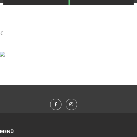
STRANDKAPSZULA - VÍZIPISZTOLY-FRIZBI
KULCSTARTÓ - KULCSKARIKA
€
HŰTŐMÁGNES KERET - FÓLIA
VILÁGÍTÓ DEKOR - MÉCSESEK
GÉPÉSZET-PÉBÉ-gáz - KÉSZLETEK
IPARI KARIMA TÖMÍTÉS
TÖMÍTŐ TÁBLA - SZIGETELŐ LEMEZ
GUMILEMEZ - FILC - HÓTOLÓ
MENÜ
TÖMÍTŐ ZSINÓR - RAGASZTÓ