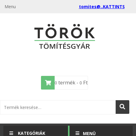
Menu
tomites@..KATTINTS
termék -
Ft
0
0
KATEGÓRIÁK
MENÜ