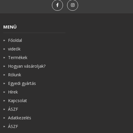
Zsinór Körszelvényű tömítőzsinórok
MENÜ
KÁBELVEZETŐ GUMI - HATÁROLÓK
Főoldal
SIMÍTÓZÁRAS TASAK
videók
Termékek
SZORTÍROZÓ DOBOZ-KÉSZLET
Hogyan vásároljak?
ETETŐTÁL-TIPLI-GRANULÁTUM
Rólunk
Egyedi gyártás
KÖTÖZŐK-JELÖLŐK-IRATTARTÓK
Hírek
Kapcsolat
TÖMLŐBILINCS
ÁSZF
LEÉRTÉKELT-MARADÉK ANYAGOK
Adatkezelés
ÁSZF