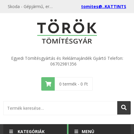
Skoda - Gépjármű, erőgép, mozdony tömítések különböző méretekből a gyártótól, akciós áron
tomites@..KATTINTS
Egyedi Tömítésgyártás és Reklámajándék Gyártó Telefon:
06702981356
0
termék -
0
Ft
KATEGÓRIÁK
MENÜ