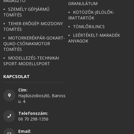
RAGASZTÓ
GRANULÁTUM
SZEMÉLY GÉPJÁRMŰ
KÖTÖZŐK-JELÖLŐK-
TÖMÍTÉS
IRATTARTÓK
TEHER-ERŐGÉP-MOZDONY
TÖMLŐBILINCS
TÖMÍTÉS
LEÉRTÉKELT-MARADÉK
MOTORKERÉKPÁR-GOKART-
ANYAGOK
QUAD-CSÓNAKMOTOR
TÖMÍTÉS
MODELLEZÉS-TECHNIKAI
SPORT-MODELLSPORT
KAPCSOLAT
Cím:
Hajdúszoboszló, Baross
u. 4.
Telefonszám:
06 70 298-1356
Email: