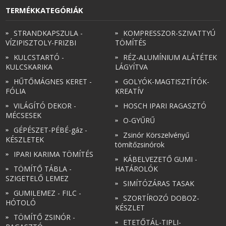
TERMÉKKATEGÓRIÁK
STRANDKAPSZULA -
KOMPRESSZOR-SZIVATTYÚ
VÍZIPISZTOLY-FRIZBI
TÖMÍTÉS
KULCSTARTÓ -
RÉZ-ALUMÍNIUM ALÁTÉTEK
KULCSKARIKA
LÁGYÍTVA
HŰTŐMÁGNES KERET -
GOLYÓK-MAGTISZTÍTÓK-
FÓLIA
KREATÍV
VILÁGÍTÓ DEKOR -
HOSCH IPARI RAGASZTÓ
MÉCSESEK
O-GYŰRŰ
GÉPÉSZET-PÉBÉ-gáz -
Zsinór Körszelvényű
KÉSZLETEK
tömítőzsinórok
IPARI KARIMA TÖMÍTÉS
KÁBELVEZETŐ GUMI -
TÖMÍTŐ TÁBLA -
HATÁROLÓK
SZIGETELŐ LEMEZ
SIMÍTÓZÁRAS TASAK
GUMILEMEZ - FILC -
SZORTÍROZÓ DOBOZ-
HÓTOLÓ
KÉSZLET
TÖMÍTŐ ZSINÓR -
ETETŐTÁL-TIPLI-