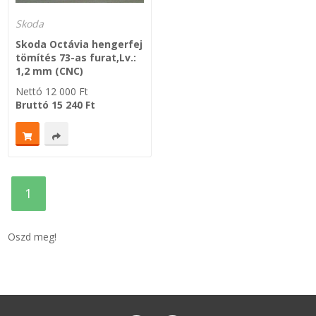
Skoda
SZEMÉLY GÉPJÁRMŰ TÖMÍTÉS
Adatkezelés
Skoda Octávia hengerfej
tömítés 73-as furat,Lv.:
TEHER-ERŐGÉP-MOZDONY TÖMÍTÉS
1,2 mm (CNC)
Nettó
12 000
Ft
MOTORKERÉKPÁR-GOKART-QUAD-CSÓNAKMOTOR TÖMÍTÉS
Bruttó
15 240
Ft
MODELLEZÉS-TECHNIKAI SPORT-MODELLSPORT
KOMPRESSZOR-SZIVATTYÚ TÖMÍTÉS
1
RÉZ-ALUMÍNIUM ALÁTÉTEK LÁGYÍTVA
Oszd meg!
GOLYÓK-MAGTISZTÍTÓK-KREATÍV
HOSCH IPARI RAGASZTÓ
O-GYŰRŰ