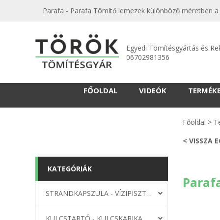
Parafa - Parafa Tömítő lemezek különböző méretben a g
Egyedi Tömítésgyártás és Re
06702981356
FŐOLDAL
VIDEÓK
TERMÉK
Főoldal
>
T
< VISSZA 
KATEGÓRIÁK
Parafa
STRANDKAPSZULA - VÍZIPISZTOLY-FRIZBI
KULCSTARTÓ - KULCSKARIKA