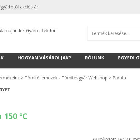
yártótól akciós ár
klámajándék Gyártó Telefon:
EK
HOGYAN VÁSÁROLJAK?
RÓLUNK
EGYEDI 
ermékeink
>
Tömítő lemezek - Tömítésgyár Webshop
>
Parafa
EGYET
 150 °C
Gumírozott Lv.: 3,0 m