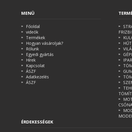
MENÜ
TERM
Főoldal
STR
videók
FRIZBI
Termékek
KUL
Hogyan vásároljak?
HŰT
Rólunk
VIL
Egyedi gyártás
GÉP
Hírek
IPA
Kapcsolat
TÖM
ÁSZF
GUM
Adatkezelés
TÖM
ÁSZF
SZE
TEH
TÖMÍT
MOT
CSÓN
MOD
MODE
ÉRDEKESSÉGEK