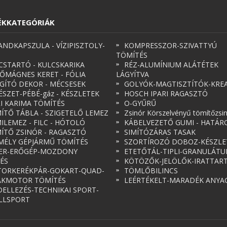
ÉKKATEGÓRIÁK
ANDKAPSZULA - VÍZIPISZTOLY-
KOMPRESSZOR-SZIVATTYÚ
TÖMÍTÉS
CSTARTÓ - KULCSKARIKA
RÉZ-ALUMÍNIUM ALÁTÉTEK
ŐMÁGNES KERET - FÓLIA
LÁGYÍTVA
ÁGÍTÓ DEKOR - MÉCSESEK
GOLYÓK-MAGTISZTÍTÓK-KREA
ÉSZET-PÉBÉ-gáz - KÉSZLETEK
HOSCH IPARI RAGASZTÓ
RI KARIMA TÖMÍTÉS
O-GYŰRŰ
ÍTŐ TÁBLA - SZIGETELŐ LEMEZ
Zsinór Körszelvényű tömítőzsi
ILEMEZ - FILC - HÓTOLÓ
KÁBELVEZETŐ GUMI - HATÁR
ÍTŐ ZSINÓR - RAGASZTÓ
SIMÍTÓZÁRAS TASAK
MÉLY GÉPJÁRMŰ TÖMÍTÉS
SZORTÍROZÓ DOBOZ-KÉSZLE
ER-ERŐGÉP-MOZDONY
ETETŐTÁL-TIPLI-GRANULÁT
ÉS
KÖTÖZŐK-JELÖLŐK-IRATTAR
ORKERÉKPÁR-GOKART-QUAD-
TÖMLŐBILINCS
AKMOTOR TÖMÍTÉS
LEÉRTÉKELT-MARADÉK ANYA
ELLEZÉS-TECHNIKAI SPORT-
LLSPORT