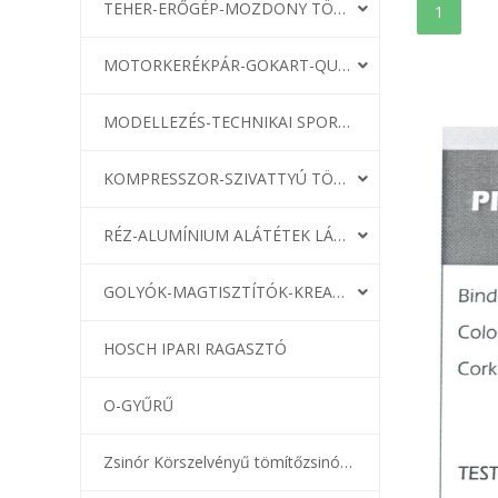
TEHER-ERŐGÉP-MOZDONY TÖMÍTÉS
1
MOTORKERÉKPÁR-GOKART-QUAD-CSÓNAKMOTOR TÖMÍTÉS
MODELLEZÉS-TECHNIKAI SPORT-MODELLSPORT
KOMPRESSZOR-SZIVATTYÚ TÖMÍTÉS
RÉZ-ALUMÍNIUM ALÁTÉTEK LÁGYÍTVA
GOLYÓK-MAGTISZTÍTÓK-KREATÍV
HOSCH IPARI RAGASZTÓ
O-GYŰRŰ
Zsinór Körszelvényű tömítőzsinórok