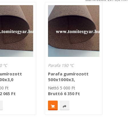
0 °C
Parafa 150 °C
gumírozott
Parafa gumírozott
00x3,0
500x1000x3,
00
Ft
Nettó
5 000
Ft
Ft
Bruttó
Ft
2 065
6 350