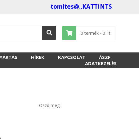
tomites@..KATTINTS
0
termék -
0
Ft
GYÁRTÁS
HÍREK
KAPCSOLAT
ÁSZF
ADATKEZELÉS
Oszd meg!
m