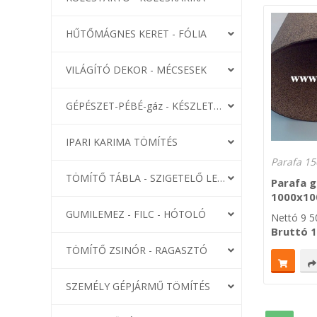
HŰTŐMÁGNES KERET - FÓLIA
VILÁGÍTÓ DEKOR - MÉCSESEK
GÉPÉSZET-PÉBÉ-gáz - KÉSZLETEK
IPARI KARIMA TÖMÍTÉS
Parafa 15
TÖMÍTŐ TÁBLA - SZIGETELŐ LEMEZ
Parafa 
1000x10
GUMILEMEZ - FILC - HÓTOLÓ
Nettó
9 5
Bruttó
1
TÖMÍTŐ ZSINÓR - RAGASZTÓ
SZEMÉLY GÉPJÁRMŰ TÖMÍTÉS