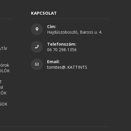
KAPCSOLAT
Cím:
Hajdúszoboszló, Baross u. 4.
Telefonszám:
TÍV
06 70 298-1356
Email:
nórok
tomites@..KATTINTS
OLÓK
T
UM
TÓK
GOK