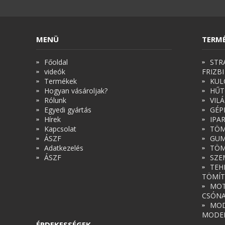
MENÜ
TERM
Főoldal
STR
videók
FRIZBI
Termékek
KUL
Hogyan vásároljak?
HŰT
Rólunk
VIL
Egyedi gyártás
GÉP
Hírek
IPA
Kapcsolat
TÖM
ÁSZF
GUM
Adatkezelés
TÖM
ÁSZF
SZE
TEH
TÖMÍT
MOT
CSÓN
MOD
MODE
ÉRDEKESSÉGEK