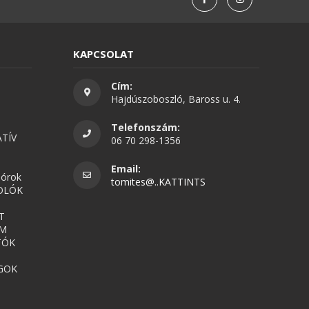
KAPCSOLAT
Cím:
Hajdúszoboszló, Baross u. 4.
Telefonszám:
TÍV
06 70 298-1356
Email:
nórok
tomites@..KATTINTS
OLÓK
T
UM
TÓK
GOK