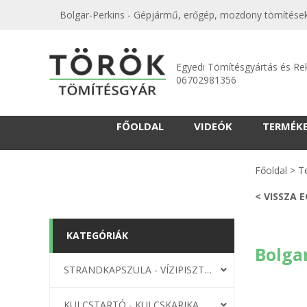
Bolgar-Perkins - Gépjármű, erőgép, mozdony tömítések
Egyedi Tömítésgyártás és Re
06702981356
FŐOLDAL
VIDEÓK
TERMÉK
Főoldal
>
T
< VISSZA 
KATEGÓRIÁK
Bolga
STRANDKAPSZULA - VÍZIPISZTOLY-FRIZBI
KULCSTARTÓ - KULCSKARIKA