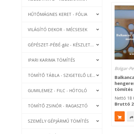
HŰTŐMÁGNES KERET - FÓLIA
VILÁGÍTÓ DEKOR - MÉCSESEK
GÉPÉSZET-PÉBÉ-gáz - KÉSZLETEK
IPARI KARIMA TÖMÍTÉS
Bolgar-Pe
TÖMÍTŐ TÁBLA - SZIGETELŐ LEMEZ
Balkanca
hengere
tömítés 
GUMILEMEZ - FILC - HÓTOLÓ
Nettó
18 
Bruttó
2
TÖMÍTŐ ZSINÓR - RAGASZTÓ
SZEMÉLY GÉPJÁRMŰ TÖMÍTÉS