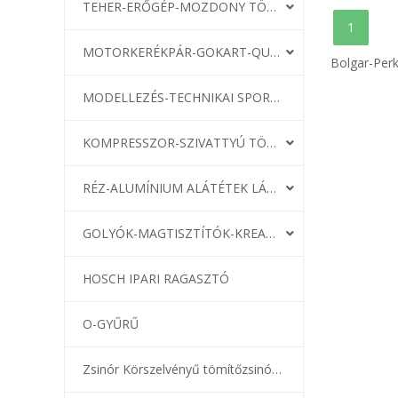
TEHER-ERŐGÉP-MOZDONY TÖMÍTÉS
1
MOTORKERÉKPÁR-GOKART-QUAD-CSÓNAKMOTOR TÖMÍTÉS
Bolgar-Perk
MODELLEZÉS-TECHNIKAI SPORT-MODELLSPORT
KOMPRESSZOR-SZIVATTYÚ TÖMÍTÉS
RÉZ-ALUMÍNIUM ALÁTÉTEK LÁGYÍTVA
GOLYÓK-MAGTISZTÍTÓK-KREATÍV
HOSCH IPARI RAGASZTÓ
O-GYŰRŰ
Zsinór Körszelvényű tömítőzsinórok