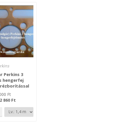
rkins
r Perkins 3
s hengerfej
rézborítással
000
Ft
Ft
2 860