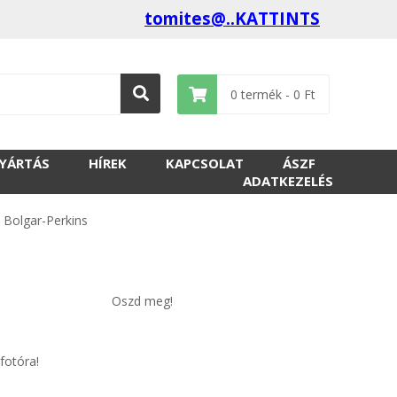
tomites@..KATTINTS
0
termék -
0
Ft
GYÁRTÁS
HÍREK
KAPCSOLAT
ÁSZF
ADATKEZELÉS
>
Bolgar-Perkins
Oszd meg!
fotóra!