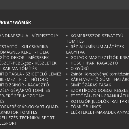
ÉKKATEGÓRIÁK
ANDKAPSZULA - VÍZIPISZTOLY-
KOMPRESSZOR-SZIVATTYÚ
TÖMÍTÉS
CSTARTÓ - KULCSKARIKA
RÉZ-ALUMÍNIUM ALÁTÉTEK
ŐMÁGNES KERET - FÓLIA
LÁGYÍTVA
ÁGÍTÓ DEKOR - MÉCSESEK
GOLYÓK-MAGTISZTÍTÓK-KREA
ÉSZET-PÉBÉ-gáz - KÉSZLETEK
HOSCH IPARI RAGASZTÓ
RI KARIMA TÖMÍTÉS
O-GYŰRŰ
ÍTŐ TÁBLA - SZIGETELŐ LEMEZ
Zsinór Körszelvényű tömítőzsi
ILEMEZ - FILC - HÓTOLÓ
KÁBELVEZETŐ GUMI - HATÁR
ÍTŐ ZSINÓR - RAGASZTÓ
SIMÍTÓZÁRAS TASAK
MÉLY GÉPJÁRMŰ TÖMÍTÉS
SZORTÍROZÓ DOBOZ-KÉSZLE
ER-ERŐGÉP-MOZDONY
ETETŐTÁL-TIPLI-GRANULÁT
ÉS
KÖTÖZŐK-JELÖLŐK-IRATTAR
ORKERÉKPÁR-GOKART-QUAD-
TÖMLŐBILINCS
AKMOTOR TÖMÍTÉS
LEÉRTÉKELT-MARADÉK ANYA
ELLEZÉS-TECHNIKAI SPORT-
LLSPORT