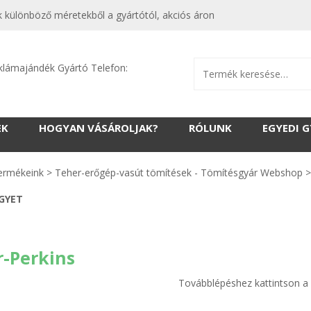
 különböző méretekből a gyártótól, akciós áron
klámajándék Gyártó Telefon:
EK
HOGYAN VÁSÁROLJAK?
RÓLUNK
EGYEDI 
ermékeink
>
Teher-erőgép-vasút tömítések - Tömítésgyár Webshop
EGYET
r-Perkins
Továbblépéshez kattintson a 