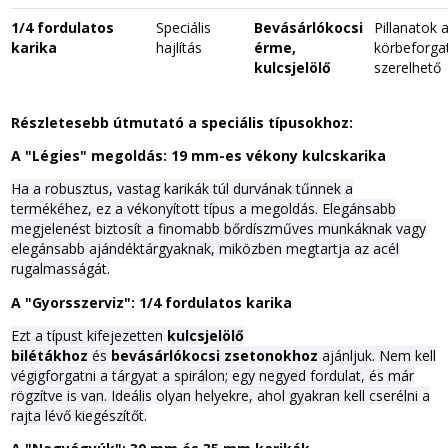
1/4 fordulatos
Speciális
Bevásárlókocsi
Pillanatok a
karika
hajlítás
érme,
körbeforgat
kulcsjelölő
szerelhető
Részletesebb útmutató a speciális típusokhoz:
A "Légies" megoldás: 19 mm-es vékony kulcskarika
Ha a robusztus, vastag karikák túl durvának tűnnek a
termékéhez, ez a vékonyított típus a megoldás. Elegánsabb
megjelenést biztosít a finomabb bőrdíszműves munkáknak vagy
elegánsabb ajándéktárgyaknak, miközben megtartja az acél
rugalmasságát.
A "Gyorsszerviz": 1/4 fordulatos karika
Ezt a típust kifejezetten
kulcsjelölő
bilétákhoz
és
bevásárlókocsi zsetonokhoz
ajánljuk. Nem kell
végigforgatni a tárgyat a spirálon; egy negyed fordulat, és már
rögzítve is van. Ideális olyan helyekre, ahol gyakran kell cserélni a
rajta lévő kiegészítőt.