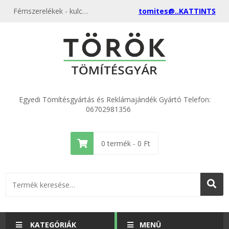
Fémszerelékek - kulcskarikák - Egyedi műanyag kulcstartók a gyártótól, akciós ár, kimagasló minőségben
tomites@..KATTINTS
Egyedi Tömítésgyártás és Reklámajándék Gyártó Telefon:
06702981356
0
termék -
0
Ft
KATEGÓRIÁK
MENÜ