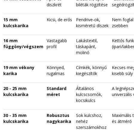
diszkrét
biléták rögzítése
segédrögzí
15 mm
Kicsi, de erős
Pendrive-ok,
Nem foglal 
kulcskarika
kisméretű díszek
zsebben
16 mm
Vastagabb
Lakástextil,
Kettős funk
függöny/végszem
profil
táskapánt,
(ipari/lakb
molinó
19 mm vékony
Könnyed,
Címkék, könnyű
Kecses meg
karika
rugalmas
kiegészítők
kisebb súly
20 - 25 mm
Standard
Általános
A legnépsz
kulcskarika
méret
kulcscsomók,
univerzális
kocsikulcs
30 - 35 mm
Robusztus
Sok kulcshoz,
Maximális t
kulcskarika
nagykarika
nehéz
és átmérő
szerszámokhoz