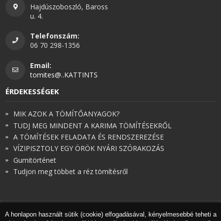
Hajdúszoboszló, Baross
u. 4.
Telefonszám:
06 70 298-1356
Email:
tomites@..KATTINTS
ÉRDEKESSÉGEK
MIK AZOK A TÖMÍTŐANYAGOK?
TUDJ MEG MINDENT A KARIMA TÖMÍTÉSEKRŐL
A TÖMÍTÉSEK FELADATA ÉS RENDSZEREZÉSE
VÍZIPISZTOLY EGY ÖRÖK NYÁRI SZÓRAKOZÁS
Gumitörténet
Tudjon meg többet a réz tömítésről
A honlapon használt sütik (cookie) elfogadásával, kényelmesebbé teheti a
© Török és Társai 2026 - Minden jog fenntartva