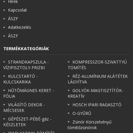
Hírek
Kapcsolat
ÁSZF
Adatkezelés
ÁSZF
TERMÉKKATEGÓRIÁK
STRANDKAPSZULA -
KOMPRESSZOR-SZIVATTYÚ
VÍZIPISZTOLY-FRIZBI
TÖMÍTÉS
KULCSTARTÓ -
RÉZ-ALUMÍNIUM ALÁTÉTEK
KULCSKARIKA
LÁGYÍTVA
HŰTŐMÁGNES KERET -
GOLYÓK-MAGTISZTÍTÓK-
FÓLIA
KREATÍV
VILÁGÍTÓ DEKOR -
HOSCH IPARI RAGASZTÓ
MÉCSESEK
O-GYŰRŰ
GÉPÉSZET-PÉBÉ-gáz -
Zsinór Körszelvényű
KÉSZLETEK
tömítőzsinórok