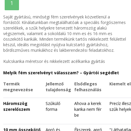
1
Saját gyártású, minőségi fém szerelvények közvetlenül a
forrástól. Kínálatunkban megtalálhatóak a speciális forgószemes
szerelékek, a szűk helyekre tervezett háromszög alakú
végszemek, valamint a sokoldalú 10 mm-es és 16 mm-es
összekötő karikák. Minden termékünk tartós nikkelezett felülettel
készül, ideális megoldást nyújtva kulcstartó gyártáshoz,
bőrdíszműves munkákhoz és lakberendezési feladatokhoz.
Kulcskarika méretsor és nikkelezett acélkarika gyártás
Melyik fém szerelvényt válasszam? – Gyártói segédlet
Termék
Jellemző
Elsődleges
Kiemelt e
megnevezése
tulajdonság
felhasználás
Háromszög
Szűkülő
Ahova a kerek
Precíz ille
szerelőszem
forma
karika nem fér
szűk helye
be
10 mm összekötő
Apró és
Ékszerek, apró
"Láthatatla