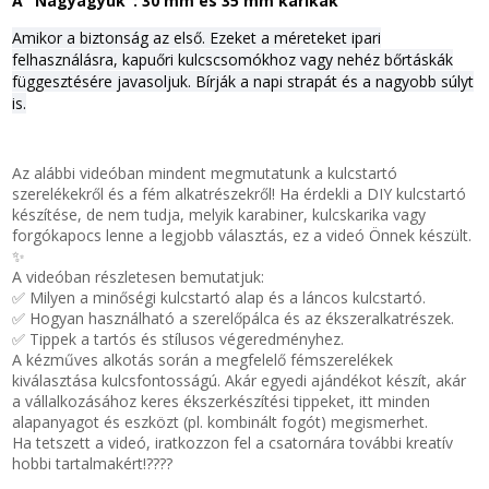
A "Nagyágyúk": 30 mm és 35 mm karikák
Amikor a biztonság az első. Ezeket a méreteket ipari
felhasználásra, kapuőri kulcscsomókhoz vagy nehéz bőrtáskák
függesztésére javasoljuk. Bírják a napi strapát és a nagyobb súlyt
is.
Az alábbi videóban mindent megmutatunk a kulcstartó
szerelékekről
és a fém alkatrészekről! Ha érdekli a DIY kulcstartó
készítése
, de nem tudja, melyik karabiner
, kulcskarika
vagy
forgókapocs
lenne a legjobb választás, ez a videó Önnek készült.
✨
A videóban részletesen bemutatjuk:
✅ Milyen a minőségi kulcstartó alap
és a láncos kulcstartó
.
✅ Hogyan használható a szerelőpálca
és az ékszeralkatrészek
.
✅ Tippek a tartós és stílusos végeredményhez.
A kézműves alkotás
során a megfelelő fémszerelékek
kiválasztása kulcsfontosságú. Akár egyedi ajándékot készít, akár
a vállalkozásához keres ékszerkészítési tippeket
, itt minden
alapanyagot és eszközt (pl. kombinált fogót) megismerhet.
Ha tetszett a videó, iratkozzon fel a csatornára további kreatív
hobbi tartalmakért!
????