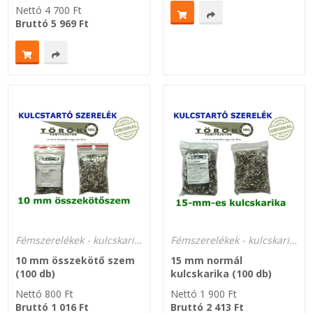
Nettó
4 700
Ft
Bruttó
5 969
Ft
Zsinór Körszelvényű tömítőzsinórok
KÁBELVEZETŐ GUMI - HATÁROLÓK
SIMÍTÓZÁRAS TASAK
SZORTÍROZÓ DOBOZ-KÉSZLET
ETETŐTÁL-TIPLI-GRANULÁTUM
KÖTÖZŐK-JELÖLŐK-IRATTARTÓK
Fémszerelékek - kulcskarikák
Fémszerelékek - kulcskarikák
TÖMLŐBILINCS
10 mm összekötő szem
15 mm normál
(100 db)
kulcskarika (100 db)
LEÉRTÉKELT-MARADÉK ANYAGOK
Nettó
800
Ft
Nettó
1 900
Ft
Bruttó
1 016
Ft
Bruttó
2 413
Ft