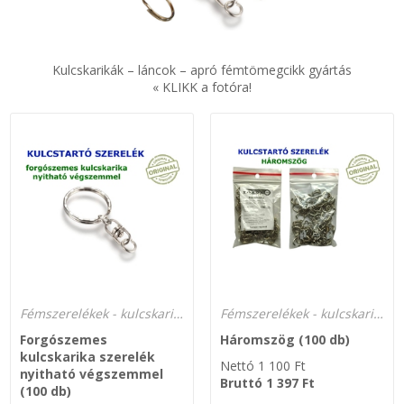
SZEMÉLY GÉPJÁRMŰ TÖMÍTÉS
Adatkezelés
Kulcskarikák – láncok – apró fémtömegcikk gyártás
TEHER-ERŐGÉP-MOZDONY TÖMÍTÉS
« KLIKK a fotóra!
MOTORKERÉKPÁR-GOKART-QUAD-CSÓNAKMOTOR TÖMÍTÉS
MODELLEZÉS-TECHNIKAI SPORT-MODELLSPORT
KOMPRESSZOR-SZIVATTYÚ TÖMÍTÉS
RÉZ-ALUMÍNIUM ALÁTÉTEK LÁGYÍTVA
GOLYÓK-MAGTISZTÍTÓK-KREATÍV
Fémszerelékek - kulcskarikák
Fémszerelékek - kulcskarikák
Forgószemes
Háromszög (100 db)
HOSCH IPARI RAGASZTÓ
kulcskarika szerelék
Nettó
1 100
Ft
nyitható végszemmel
Bruttó
1 397
Ft
(100 db)
O-GYŰRŰ