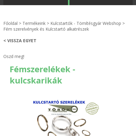
STRANDKAPSZULA - VÍZIPISZTOLY-FRIZBI
Főoldal
Főoldal
>
Termékeink
>
Kulcstartók - Tömítésgyár Webshop
>
KULCSTARTÓ - KULCSKARIKA
videók
Fém szerelvények és Kulcstartó alkatrészek
< VISSZA EGYET
HŰTŐMÁGNES KERET - FÓLIA
Termékek
Oszd meg!
VILÁGÍTÓ DEKOR - MÉCSESEK
Hogyan vásároljak?
Fémszerelékek -
GÉPÉSZET-PÉBÉ-gáz - KÉSZLETEK
Rólunk
kulcskarikák
IPARI KARIMA TÖMÍTÉS
Egyedi gyártás
TÖMÍTŐ TÁBLA - SZIGETELŐ LEMEZ
Hírek
GUMILEMEZ - FILC - HÓTOLÓ
Kapcsolat
TÖMÍTŐ ZSINÓR - RAGASZTÓ
ÁSZF