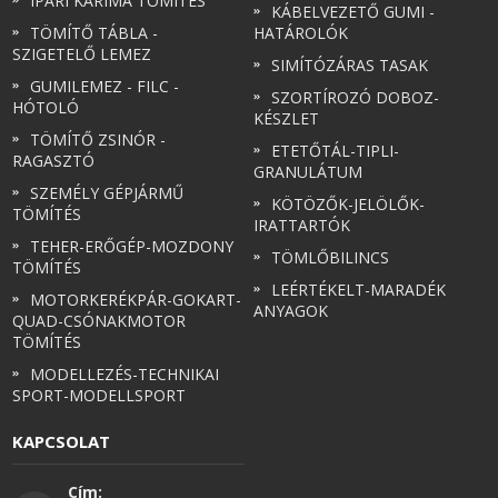
IPARI KARIMA TÖMÍTÉS
KÁBELVEZETŐ GUMI -
TÖMÍTŐ TÁBLA -
HATÁROLÓK
SZIGETELŐ LEMEZ
SIMÍTÓZÁRAS TASAK
GUMILEMEZ - FILC -
SZORTÍROZÓ DOBOZ-
HÓTOLÓ
KÉSZLET
TÖMÍTŐ ZSINÓR -
ETETŐTÁL-TIPLI-
RAGASZTÓ
GRANULÁTUM
SZEMÉLY GÉPJÁRMŰ
KÖTÖZŐK-JELÖLŐK-
TÖMÍTÉS
IRATTARTÓK
TEHER-ERŐGÉP-MOZDONY
TÖMLŐBILINCS
TÖMÍTÉS
LEÉRTÉKELT-MARADÉK
MOTORKERÉKPÁR-GOKART-
ANYAGOK
QUAD-CSÓNAKMOTOR
TÖMÍTÉS
MODELLEZÉS-TECHNIKAI
SPORT-MODELLSPORT
KAPCSOLAT
Cím: