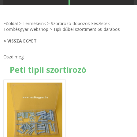
STRANDKAPSZULA - VÍZIPISZTOLY-FRIZBI
Főoldal
Főoldal
>
Termékeink
>
Szortírozó dobozok-készletek -
KULCSTARTÓ - KULCSKARIKA
videók
Tömítésgyár Webshop
>
Tipli-dűbel szortiment 60 darabos
< VISSZA EGYET
HŰTŐMÁGNES KERET - FÓLIA
Termékek
Oszd meg!
VILÁGÍTÓ DEKOR - MÉCSESEK
Hogyan vásároljak?
Peti tipli szortírozó
GÉPÉSZET-PÉBÉ-gáz - KÉSZLETEK
Rólunk
IPARI KARIMA TÖMÍTÉS
Egyedi gyártás
TÖMÍTŐ TÁBLA - SZIGETELŐ LEMEZ
Hírek
GUMILEMEZ - FILC - HÓTOLÓ
Kapcsolat
TÖMÍTŐ ZSINÓR - RAGASZTÓ
ÁSZF