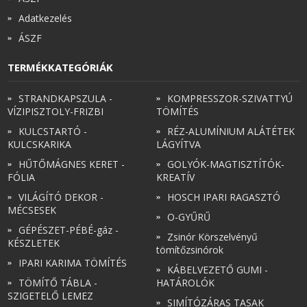
Adatkezelés
ÁSZF
TERMÉKKATEGÓRIÁK
STRANDKAPSZULA -
KOMPRESSZOR-SZIVATTYÚ
VÍZIPISZTOLY-FRIZBI
TÖMÍTÉS
KULCSTARTÓ -
RÉZ-ALUMÍNIUM ALÁTÉTEK
KULCSKARIKA
LÁGYÍTVA
HŰTŐMÁGNES KERET -
GOLYÓK-MAGTISZTÍTÓK-
FÓLIA
KREATÍV
VILÁGÍTÓ DEKOR -
HOSCH IPARI RAGASZTÓ
MÉCSESEK
O-GYŰRŰ
GÉPÉSZET-PÉBÉ-gáz -
Zsinór Körszelvényű
KÉSZLETEK
tömítőzsinórok
IPARI KARIMA TÖMÍTÉS
KÁBELVEZETŐ GUMI -
TÖMÍTŐ TÁBLA -
HATÁROLÓK
SZIGETELŐ LEMEZ
SIMÍTÓZÁRAS TASAK