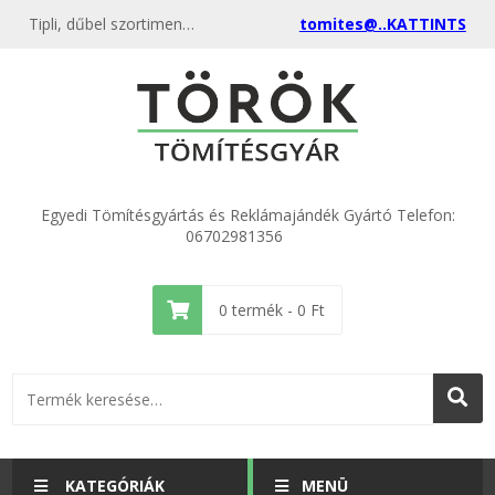
Tipli, dűbel szortiment - Akciós szortiment dobozok-készletek különböző méretekben a gyártótól
tomites@..KATTINTS
Egyedi Tömítésgyártás és Reklámajándék Gyártó Telefon:
06702981356
0
termék -
0
Ft
KATEGÓRIÁK
MENÜ