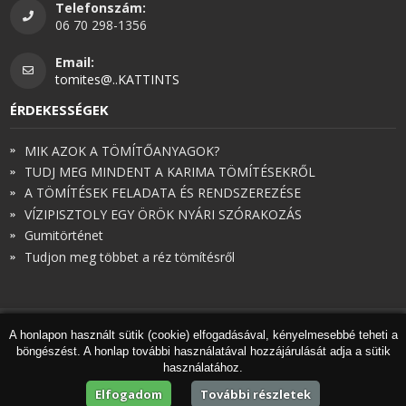
Telefonszám:
06 70 298-1356
Email:
tomites@..KATTINTS
ÉRDEKESSÉGEK
MIK AZOK A TÖMÍTŐANYAGOK?
TUDJ MEG MINDENT A KARIMA TÖMÍTÉSEKRŐL
A TÖMÍTÉSEK FELADATA ÉS RENDSZEREZÉSE
VÍZIPISZTOLY EGY ÖRÖK NYÁRI SZÓRAKOZÁS
Gumitörténet
Tudjon meg többet a réz tömítésről
A honlapon használt sütik (cookie) elfogadásával, kényelmesebbé teheti a
© Török és Társai 2026 - Minden jog fenntartva
böngészést. A honlap további használatával hozzájárulását adja a sütik
Honlapkészítés
,
webdesign
,
keresőoptimalizálás
:
Expedient
használatához.
Marketing tanácsadónk a
Marketing Professzorok Kft.
Elfogadom
További részletek