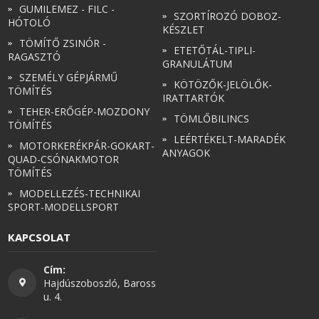
GUMILEMEZ - FILC -
SZORTÍROZÓ DOBOZ-
HÓTOLÓ
KÉSZLET
TÖMÍTŐ ZSINÓR -
ETETŐTÁL-TIPLI-
RAGASZTÓ
GRANULÁTUM
SZEMÉLY GÉPJÁRMŰ
KÖTÖZŐK-JELÖLŐK-
TÖMÍTÉS
IRATTARTÓK
TEHER-ERŐGÉP-MOZDONY
TÖMLŐBILINCS
TÖMÍTÉS
LEÉRTÉKELT-MARADÉK
MOTORKERÉKPÁR-GOKART-
ANYAGOK
QUAD-CSÓNAKMOTOR
TÖMÍTÉS
MODELLEZÉS-TECHNIKAI
SPORT-MODELLSPORT
KAPCSOLAT
Cím:
Hajdúszoboszló, Baross
u. 4.