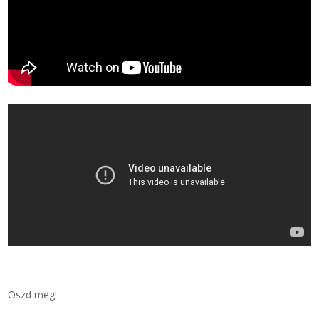
Zsinór Körszelvényű tömítőzsinórok
KÁBELVEZETŐ GUMI - HATÁROLÓK
SIMÍTÓZÁRAS TASAK
SZORTÍROZÓ DOBOZ-KÉSZLET
ETETŐTÁL-TIPLI-GRANULÁTUM
KÖTÖZŐK-JELÖLŐK-IRATTARTÓK
TÖMLŐBILINCS
LEÉRTÉKELT-MARADÉK ANYAGOK
Oszd meg!