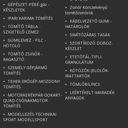
GÉPÉSZET-PÉBÉ-gáz -
Zsinór Körszelvényű
KÉSZLETEK
tömítőzsinórok
IPARI KARIMA TÖMÍTÉS
KÁBELVEZETŐ GUMI -
TÖMÍTŐ TÁBLA -
HATÁROLÓK
SZIGETELŐ LEMEZ
SIMÍTÓZÁRAS TASAK
GUMILEMEZ - FILC -
SZORTÍROZÓ DOBOZ-
HÓTOLÓ
KÉSZLET
TÖMÍTŐ ZSINÓR -
ETETŐTÁL-TIPLI-
RAGASZTÓ
GRANULÁTUM
SZEMÉLY GÉPJÁRMŰ
KÖTÖZŐK-JELÖLŐK-
TÖMÍTÉS
IRATTARTÓK
TEHER-ERŐGÉP-MOZDONY
TÖMLŐBILINCS
TÖMÍTÉS
LEÉRTÉKELT-MARADÉK
MOTORKERÉKPÁR-GOKART-
ANYAGOK
QUAD-CSÓNAKMOTOR
TÖMÍTÉS
MODELLEZÉS-TECHNIKAI
SPORT-MODELLSPORT