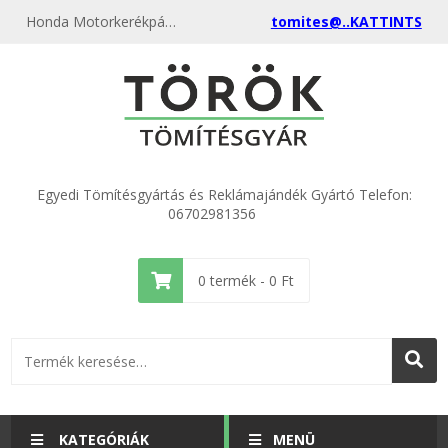
Honda Motorkerékpár tömítés - akciós motorkerékpár - kerti gép - csónakmotor tömítések gyártása, egyenest a gyártótól most itt nálunk rendelje meg, különböző anyagokból és méretekből kimagasló minőségben.
tomites@..KATTINTS
Egyedi Tömítésgyártás és Reklámajándék Gyártó Telefon:
06702981356
0
termék -
0
Ft
KATEGÓRIÁK
MENÜ