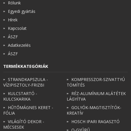
Rólunk
Egyedi gyártás
Hírek
Kapcsolat
ÁSZF
Adatkezelés
ÁSZF
TERMÉKKATEGÓRIÁK
STRANDKAPSZULA -
KOMPRESSZOR-SZIVATTYÚ
VÍZIPISZTOLY-FRIZBI
TÖMÍTÉS
KULCSTARTÓ -
RÉZ-ALUMÍNIUM ALÁTÉTEK
KULCSKARIKA
LÁGYÍTVA
HŰTŐMÁGNES KERET -
GOLYÓK-MAGTISZTÍTÓK-
FÓLIA
KREATÍV
VILÁGÍTÓ DEKOR -
HOSCH IPARI RAGASZTÓ
MÉCSESEK
O-GYŰRŰ