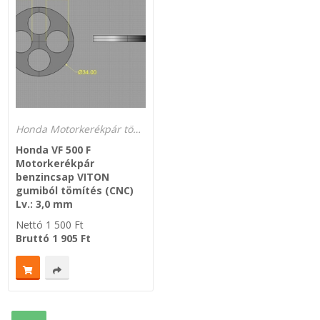
Zsinór Körszelvényű tömítőzsinórok
KÁBELVEZETŐ GUMI - HATÁROLÓK
SIMÍTÓZÁRAS TASAK
Honda Motorkerékpár tömítések
SZORTÍROZÓ DOBOZ-KÉSZLET
Honda VF 500 F
Motorkerékpár
ETETŐTÁL-TIPLI-GRANULÁTUM
benzincsap VITON
gumiból tömítés (CNC)
Lv.: 3,0 mm
KÖTÖZŐK-JELÖLŐK-IRATTARTÓK
Nettó
1 500
Ft
Bruttó
1 905
Ft
TÖMLŐBILINCS
LEÉRTÉKELT-MARADÉK ANYAGOK