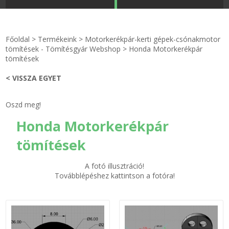
STRANDKAPSZULA - VÍZIPISZTOLY-FRIZBI
Főoldal
Főoldal
>
Termékeink
>
Motorkerékpár-kerti gépek-csónakmotor
KULCSTARTÓ - KULCSKARIKA
videók
tömítések - Tömítésgyár Webshop
>
Honda Motorkerékpár
tömítések
HŰTŐMÁGNES KERET - FÓLIA
Termékek
< VISSZA EGYET
VILÁGÍTÓ DEKOR - MÉCSESEK
Hogyan vásároljak?
Oszd meg!
Honda Motorkerékpár
GÉPÉSZET-PÉBÉ-gáz - KÉSZLETEK
Rólunk
tömítések
IPARI KARIMA TÖMÍTÉS
Egyedi gyártás
A fotó illusztráció!
TÖMÍTŐ TÁBLA - SZIGETELŐ LEMEZ
Hírek
Továbblépéshez kattintson a fotóra!
GUMILEMEZ - FILC - HÓTOLÓ
Kapcsolat
TÖMÍTŐ ZSINÓR - RAGASZTÓ
ÁSZF