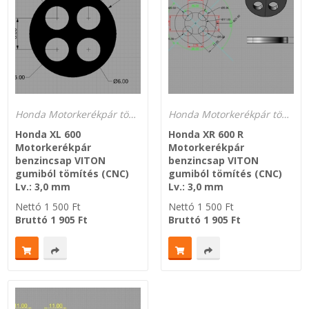
SZEMÉLY GÉPJÁRMŰ TÖMÍTÉS
Adatkezelés
TEHER-ERŐGÉP-MOZDONY TÖMÍTÉS
MOTORKERÉKPÁR-GOKART-QUAD-CSÓNAKMOTOR TÖMÍTÉS
Honda Motorkerékpár tömítések
Honda Motorkerékpár tömítések
MODELLEZÉS-TECHNIKAI SPORT-MODELLSPORT
Honda XL 600
Honda XR 600 R
Motorkerékpár
Motorkerékpár
benzincsap VITON
benzincsap VITON
KOMPRESSZOR-SZIVATTYÚ TÖMÍTÉS
gumiból tömítés (CNC)
gumiból tömítés (CNC)
Lv.: 3,0 mm
Lv.: 3,0 mm
RÉZ-ALUMÍNIUM ALÁTÉTEK LÁGYÍTVA
Nettó
1 500
Ft
Nettó
1 500
Ft
Bruttó
1 905
Ft
Bruttó
1 905
Ft
GOLYÓK-MAGTISZTÍTÓK-KREATÍV
HOSCH IPARI RAGASZTÓ
O-GYŰRŰ