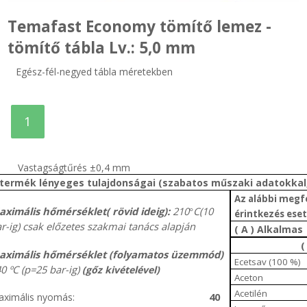
Temafast Economy tömítő lemez -
tömítő tábla Lv.: 5,0 mm
Egész-fél-negyed tábla méretekben
1
Vastagságtűrés ±0,4 mm
 termék lényeges tulajdonságai (szabatos műszaki adatokkal
Az alábbi megf
ximális hőmérséklet( rövid ideig):
210
C(10
°
érintkezés eset
r-ig) csak előzetes szakmai tanács alapján
( A ) Alkalmas
(
aximális hőmérséklet (folyamatos üzemmód)
Ecetsav (100 %)
0 ºC (p=25 bar-ig)
(gőz kivételével)
Aceton
Acetilén
40
ximális nyomás: