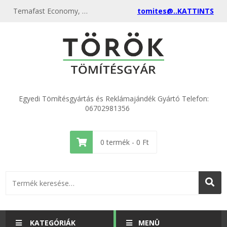
Temafast Economy, sárga tömítőlemez, azbesztmentes tömítés, NBR kötőanyagú lemez - Tömítésgyár
tomites@..KATTINTS
Egyedi Tömítésgyártás és Reklámajándék Gyártó Telefon:
06702981356
0
termék -
0
Ft
KATEGÓRIÁK
MENÜ