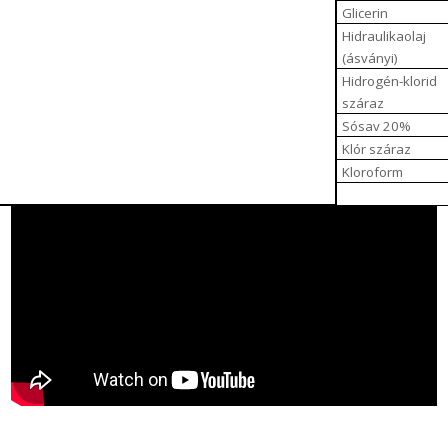
Glicerin
Hidraulikaolaj
(ásványi)
Hidrogén-klorid
száraz
Sósav 20%
Klór száraz
Kloroform