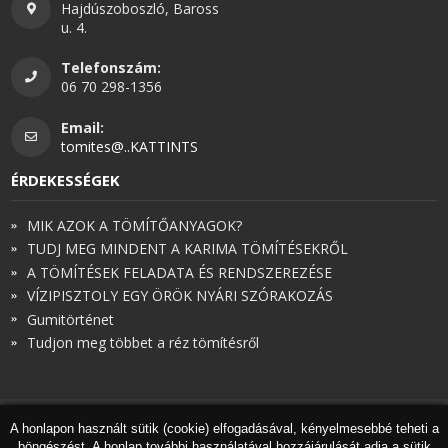
Hajdúszoboszló, Baross
u. 4.
Telefonszám:
06 70 298-1356
Email:
tomites@..KATTINTS
ÉRDEKESSÉGEK
MIK AZOK A TÖMÍTŐANYAGOK?
TUDJ MEG MINDENT A KARIMA TÖMÍTÉSEKRŐL
A TÖMÍTÉSEK FELADATA ÉS RENDSZEREZÉSE
VÍZIPISZTOLY EGY ÖRÖK NYÁRI SZÓRAKOZÁS
Gumitörténet
Tudjon meg többet a réz tömítésről
A honlapon használt sütik (cookie) elfogadásával, kényelmesebbé teheti a
© Török és Társai 2026 - Minden jog fenntartva
böngészést. A honlap további használatával hozzájárulását adja a sütik