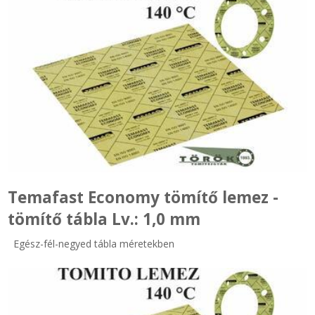
Zsinór Körszelvényű tömítőzsinórok
KÁBELVEZETŐ GUMI - HATÁROLÓK
SIMÍTÓZÁRAS TASAK
SZORTÍROZÓ DOBOZ-KÉSZLET
ETETŐTÁL-TIPLI-GRANULÁTUM
Temafast Economy tömítő lemez -
KÖTÖZŐK-JELÖLŐK-IRATTARTÓK
tömítő tábla Lv.: 1,0 mm
TÖMLŐBILINCS
Egész-fél-negyed tábla méretekben
LEÉRTÉKELT-MARADÉK ANYAGOK