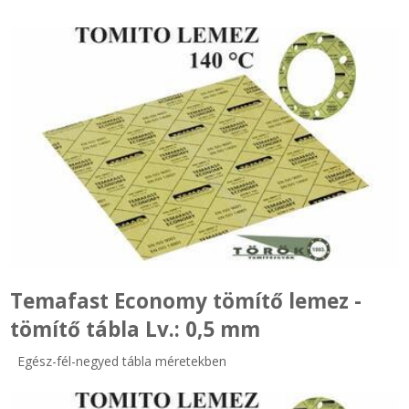
SZEMÉLY GÉPJÁRMŰ TÖMÍTÉS
Adatkezelés
TEHER-ERŐGÉP-MOZDONY TÖMÍTÉS
MOTORKERÉKPÁR-GOKART-QUAD-CSÓNAKMOTOR TÖMÍTÉS
MODELLEZÉS-TECHNIKAI SPORT-MODELLSPORT
KOMPRESSZOR-SZIVATTYÚ TÖMÍTÉS
RÉZ-ALUMÍNIUM ALÁTÉTEK LÁGYÍTVA
Temafast Economy tömítő lemez -
GOLYÓK-MAGTISZTÍTÓK-KREATÍV
tömítő tábla Lv.: 0,5 mm
HOSCH IPARI RAGASZTÓ
Egész-fél-negyed tábla méretekben
O-GYŰRŰ