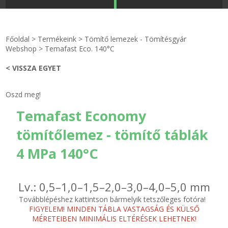
STRANDKAPSZULA - VÍZIPISZTOLY-FRIZBI
Főoldal
Főoldal
>
Termékeink
>
Tömítő lemezek - Tömítésgyár
KULCSTARTÓ - KULCSKARIKA
videók
Webshop
>
Temafast Eco. 140°C
< VISSZA EGYET
HŰTŐMÁGNES KERET - FÓLIA
Termékek
Oszd meg!
VILÁGÍTÓ DEKOR - MÉCSESEK
Hogyan vásároljak?
Temafast Economy
GÉPÉSZET-PÉBÉ-gáz - KÉSZLETEK
Rólunk
tömítőlemez - tömítő táblák
IPARI KARIMA TÖMÍTÉS
Egyedi gyártás
4 MPa 140°C
TÖMÍTŐ TÁBLA - SZIGETELŐ LEMEZ
Hírek
Lv.: 0,5–1,0–1,5–2,0–3,0–4,0–5,0 mm
GUMILEMEZ - FILC - HÓTOLÓ
Kapcsolat
Továbblépéshez kattintson bármelyik tetszőleges fotóra!
FIGYELEM! MINDEN TÁBLA VASTAGSÁG ÉS KÜLSŐ
MÉRETEIBEN MINIMÁLIS ELTÉRÉSEK LEHETNEK!
TÖMÍTŐ ZSINÓR - RAGASZTÓ
ÁSZF