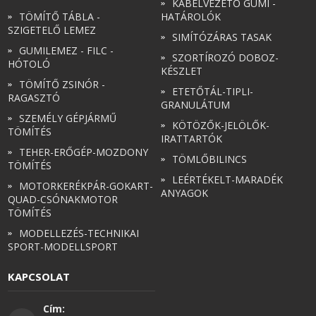
KÁBELVEZETŐ GUMI -
TÖMÍTŐ TÁBLA -
HATÁROLÓK
SZIGETELŐ LEMEZ
SIMÍTÓZÁRAS TASAK
GUMILEMEZ - FILC -
SZORTÍROZÓ DOBOZ-
HÓTOLÓ
KÉSZLET
TÖMÍTŐ ZSINÓR -
ETETŐTÁL-TIPLI-
RAGASZTÓ
GRANULÁTUM
SZEMÉLY GÉPJÁRMŰ
KÖTÖZŐK-JELÖLŐK-
TÖMÍTÉS
IRATTARTÓK
TEHER-ERŐGÉP-MOZDONY
TÖMLŐBILINCS
TÖMÍTÉS
LEÉRTÉKELT-MARADÉK
MOTORKERÉKPÁR-GOKART-
ANYAGOK
QUAD-CSÓNAKMOTOR
TÖMÍTÉS
MODELLEZÉS-TECHNIKAI
SPORT-MODELLSPORT
KAPCSOLAT
Cím: