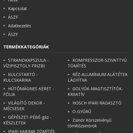
Kapcsolat
ÁSZF
Adatkezelés
ÁSZF
TERMÉKKATEGÓRIÁK
STRANDKAPSZULA -
KOMPRESSZOR-SZIVATTYÚ
VÍZIPISZTOLY-FRIZBI
TÖMÍTÉS
KULCSTARTÓ -
RÉZ-ALUMÍNIUM ALÁTÉTEK
KULCSKARIKA
LÁGYÍTVA
HŰTŐMÁGNES KERET -
GOLYÓK-MAGTISZTÍTÓK-
FÓLIA
KREATÍV
VILÁGÍTÓ DEKOR -
HOSCH IPARI RAGASZTÓ
MÉCSESEK
O-GYŰRŰ
GÉPÉSZET-PÉBÉ-gáz -
Zsinór Körszelvényű
KÉSZLETEK
tömítőzsinórok
IPARI KARIMA TÖMÍTÉS