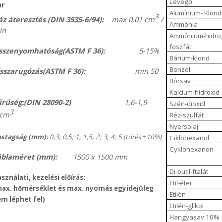
Levegő
ar
Alumínium- Klorid
3
z áteresztés (DIN 3535-6/94):
max 0,01 cm
/
Ammónia
in
Ammónium-hidro
foszfát
sszenyomhatóság(ASTM F 36):
5-15%
Bárium-klorid
Benzol
sszarugózás(ASTM F 36):
min 50
Bórsav
Kalcium-hidroxid
rűség:(DIN 28090-2)
1,6-1,9
Szén-dioxid
3
/cm
Réz-szulfát
Nyersolaj
stagság (mm):
0,3; 0,5; 1; 1,5; 2; 3; 4; 5 (tűrés
10%)
Ciklohexanol
±
Cyklohexanon
áblaméret (mm):
1500 x
1500 mm
Di-butil-ftalát
sználati, kezelési előírás:
Etil-éter
ax. hőmérséklet és max. nyomás egyidejűleg
Etilén
m léphet fel)
Etilén-glikol
Hangyasav 10%