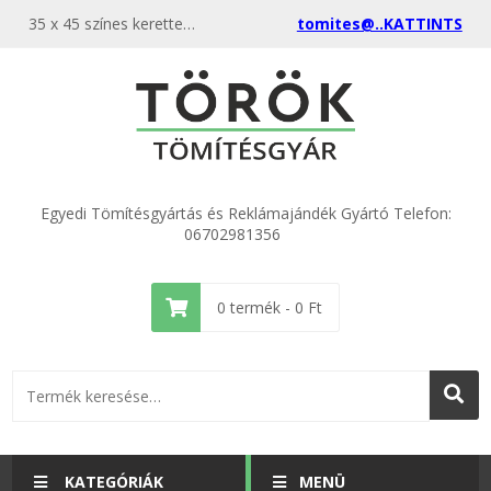
35 x 45 színes kerettel - Minőségi színes kulcstartó tokok különböző méretekben. Színes keretű akril kulcstartók fényképekhez, logókhoz vagy reklámajándéknak. Rendeljen közvetlenül a gyártótól!
tomites@..KATTINTS
Egyedi Tömítésgyártás és Reklámajándék Gyártó Telefon:
06702981356
0
termék -
0
Ft
KATEGÓRIÁK
MENÜ