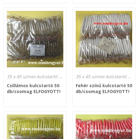
Zsinór Körszelvényű tömítőzsinórok
KÁBELVEZETŐ GUMI - HATÁROLÓK
SIMÍTÓZÁRAS TASAK
SZORTÍROZÓ DOBOZ-KÉSZLET
ETETŐTÁL-TIPLI-GRANULÁTUM
35 x 45 színes kulcstartó gyártás
35 x 45 színes kulcstartó gyártás
Csillámos kulcstartó 50
Fehér színű kulcstartó 50
db/csomag ELFOGYOTT!
db/csomag ELFOGYOTT!
KÖTÖZŐK-JELÖLŐK-IRATTARTÓK
TÖMLŐBILINCS
LEÉRTÉKELT-MARADÉK ANYAGOK