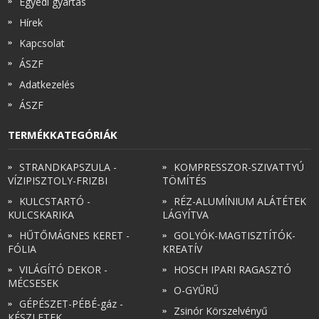
Egyedi gyártás
Hírek
Kapcsolat
ÁSZF
Adatkezelés
ÁSZF
TERMÉKKATEGÓRIÁK
STRANDKAPSZULA -
KOMPRESSZOR-SZIVATTYÚ
VÍZIPISZTOLY-FRIZBI
TÖMÍTÉS
KULCSTARTÓ -
RÉZ-ALUMÍNIUM ALÁTÉTEK
KULCSKARIKA
LÁGYÍTVA
HŰTŐMÁGNES KERET -
GOLYÓK-MAGTISZTÍTÓK-
FÓLIA
KREATÍV
VILÁGÍTÓ DEKOR -
HOSCH IPARI RAGASZTÓ
MÉCSESEK
O-GYŰRŰ
GÉPÉSZET-PÉBÉ-gáz -
Zsinór Körszelvényű
KÉSZLETEK