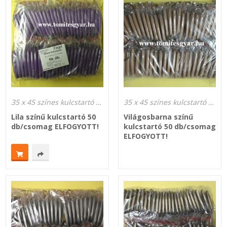
35 x 45 színes kulcstartó gyártás
35 x 45 színes kulcstartó gyártás
Lila színű kulcstartó 50
Világosbarna színű
db/csomag ELFOGYOTT!
kulcstartó 50 db/csomag
ELFOGYOTT!