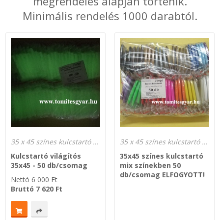
megrendelés alapján történik.
Minimális rendelés 1000 darabtól.
SZEMÉLY GÉPJÁRMŰ TÖMÍTÉS
Adatkezelés
TEHER-ERŐGÉP-MOZDONY TÖMÍTÉS
MOTORKERÉKPÁR-GOKART-QUAD-CSÓNAKMOTOR TÖMÍTÉS
MODELLEZÉS-TECHNIKAI SPORT-MODELLSPORT
KOMPRESSZOR-SZIVATTYÚ TÖMÍTÉS
35 x 45 színes kulcstartó gyártás
35 x 45 színes kulcstartó gyártás
RÉZ-ALUMÍNIUM ALÁTÉTEK LÁGYÍTVA
Kulcstartó világítós
35x45 színes kulcstartó
35x45 - 50 db/csomag
mix színekben 50
GOLYÓK-MAGTISZTÍTÓK-KREATÍV
db/csomag ELFOGYOTT!
Nettó
6 000
Ft
Bruttó
7 620
Ft
HOSCH IPARI RAGASZTÓ
O-GYŰRŰ