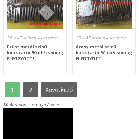
35 x 45 színes kulcstartó gyártás
35 x 45 színes kulcstartó gyártás
Ezüst metál színű
Arany metál színű
kulcstartó 50 db/csomag
kulcstartó 50 db/csomag
ELFOGYOTT!
ELFOGYOTT!
1
2
következő
50 darabos csomagolásban