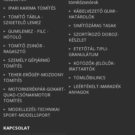
tömítőzsinórok
IPARI KARIMA TÖMÍTÉS
KÁBELVEZETŐ GUMI -
TÖMÍTŐ TÁBLA -
HATÁROLÓK
SZIGETELŐ LEMEZ
SIMÍTÓZÁRAS TASAK
GUMILEMEZ - FILC -
SZORTÍROZÓ DOBOZ-
HÓTOLÓ
KÉSZLET
TÖMÍTŐ ZSINÓR -
ETETŐTÁL-TIPLI-
RAGASZTÓ
GRANULÁTUM
SZEMÉLY GÉPJÁRMŰ
KÖTÖZŐK-JELÖLŐK-
TÖMÍTÉS
IRATTARTÓK
TEHER-ERŐGÉP-MOZDONY
TÖMLŐBILINCS
TÖMÍTÉS
LEÉRTÉKELT-MARADÉK
MOTORKERÉKPÁR-GOKART-
ANYAGOK
QUAD-CSÓNAKMOTOR
TÖMÍTÉS
MODELLEZÉS-TECHNIKAI
SPORT-MODELLSPORT
KAPCSOLAT