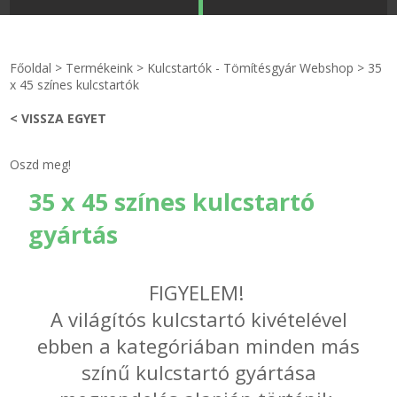
STRANDKAPSZULA - VÍZIPISZTOLY-FRIZBI
Főoldal
Főoldal
>
Termékeink
>
Kulcstartók - Tömítésgyár Webshop
>
35
KULCSTARTÓ - KULCSKARIKA
videók
x 45 színes kulcstartók
< VISSZA EGYET
HŰTŐMÁGNES KERET - FÓLIA
Termékek
Oszd meg!
VILÁGÍTÓ DEKOR - MÉCSESEK
Hogyan vásároljak?
35 x 45 színes kulcstartó
GÉPÉSZET-PÉBÉ-gáz - KÉSZLETEK
Rólunk
gyártás
IPARI KARIMA TÖMÍTÉS
Egyedi gyártás
FIGYELEM!
TÖMÍTŐ TÁBLA - SZIGETELŐ LEMEZ
Hírek
A világítós kulcstartó kivételével
ebben a kategóriában minden más
GUMILEMEZ - FILC - HÓTOLÓ
Kapcsolat
színű kulcstartó gyártása
TÖMÍTŐ ZSINÓR - RAGASZTÓ
ÁSZF