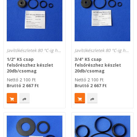
Javítókészletek 80 °C-ig hőálló és gázálló
Javítókészletek 80 °C-ig hőálló és gázálló
1/2" KS csap
3/4" KS csap
felsőrészhez készlet
felsőrészhez készlet
20db/csomag
20db/csomag
Nettó
2 100
Ft
Nettó
2 100
Ft
Bruttó
2 667
Ft
Bruttó
2 667
Ft