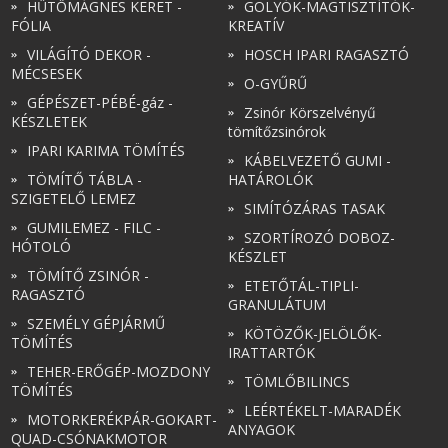
HŰTŐMÁGNES KERET -
GOLYÓK-MAGTISZTÍTÓK-
FÓLIA
KREATÍV
VILÁGÍTÓ DEKOR -
HOSCH IPARI RAGASZTÓ
MÉCSESEK
O-GYŰRŰ
GÉPÉSZET-PÉBÉ-gáz -
Zsinór Körszelvényű
KÉSZLETEK
tömítőzsinórok
IPARI KARIMA TÖMÍTÉS
KÁBELVEZETŐ GUMI -
TÖMÍTŐ TÁBLA -
HATÁROLÓK
SZIGETELŐ LEMEZ
SIMÍTÓZÁRAS TASAK
GUMILEMEZ - FILC -
SZORTÍROZÓ DOBOZ-
HÓTOLÓ
KÉSZLET
TÖMÍTŐ ZSINÓR -
ETETŐTÁL-TIPLI-
RAGASZTÓ
GRANULÁTUM
SZEMÉLY GÉPJÁRMŰ
KÖTÖZŐK-JELÖLŐK-
TÖMÍTÉS
IRATTARTÓK
TEHER-ERŐGÉP-MOZDONY
TÖMLŐBILINCS
TÖMÍTÉS
LEÉRTÉKELT-MARADÉK
MOTORKERÉKPÁR-GOKART-
ANYAGOK
QUAD-CSÓNAKMOTOR