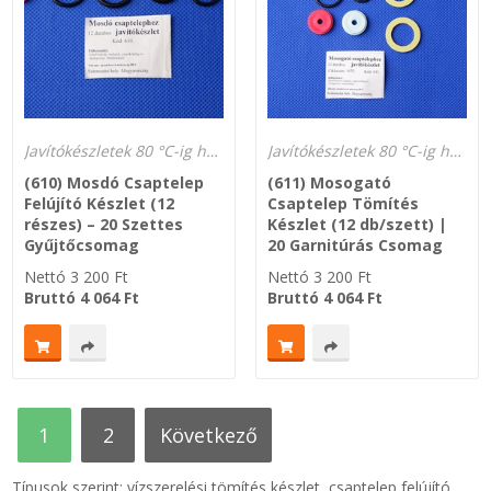
Javítókészletek 80 °C-ig hőálló és gázálló
Javítókészletek 80 °C-ig hőálló és gázálló
(610) Mosdó Csaptelep
(611) Mosogató
Felújító Készlet (12
Csaptelep Tömítés
részes) – 20 Szettes
Készlet (12 db/szett) |
Gyűjtőcsomag
20 Garnitúrás Csomag
Nettó
3 200
Ft
Nettó
3 200
Ft
Bruttó
4 064
Ft
Bruttó
4 064
Ft
1
2
következő
Típusok szerint: vízszerelési tömítés készlet, csaptelep felújító