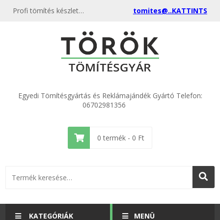
Profi tömítés készletek vízszerelőknek és szaküzleteknek. MOFÉM, Dömötör, KMT és szifon felújító készletek 20 db-os gazdaságos kiszerelésben. Rendeljen raktárról!
tomites@..KATTINTS
Egyedi Tömítésgyártás és Reklámajándék Gyártó Telefon:
06702981356
0
termék -
0
Ft
KATEGÓRIÁK
MENÜ