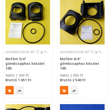
Javítókészletek 80 °C-ig hőálló és gázálló
Javítókészletek 80 °C-ig hőálló és gázálló
Mofém 5/4"
Mofém 6/4"
gömbcsaphoz készlet
gömbcsaphoz készlet
1db
1db
Nettó
1 300
Ft
Nettó
2 000
Ft
Bruttó
1 651
Ft
Bruttó
2 540
Ft