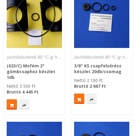
Javítókészletek 80 °C-ig hőálló és gázálló
Javítókészletek 80 °C-ig hőálló és gázálló
(623/C) Mofém 2"
3/8" KS csapfelsőrész
gömbcsaphoz készlet
készlet 20db/csomag
1db
Nettó
2 100
Ft
Nettó
3 500
Ft
Bruttó
2 667
Ft
Bruttó
4 445
Ft