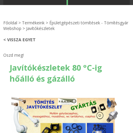
STRANDKAPSZULA - VÍZIPISZTOLY-FRIZBI
Főoldal
Főoldal
>
Termékeink
>
Épületgépészeti tömítések - Tömítésgyár
KULCSTARTÓ - KULCSKARIKA
videók
Webshop
>
Javítókészletek
< VISSZA EGYET
HŰTŐMÁGNES KERET - FÓLIA
Termékek
Oszd meg!
VILÁGÍTÓ DEKOR - MÉCSESEK
Hogyan vásároljak?
Javítókészletek 80 °C-ig
GÉPÉSZET-PÉBÉ-gáz - KÉSZLETEK
Rólunk
hőálló és gázálló
IPARI KARIMA TÖMÍTÉS
Egyedi gyártás
TÖMÍTŐ TÁBLA - SZIGETELŐ LEMEZ
Hírek
GUMILEMEZ - FILC - HÓTOLÓ
Kapcsolat
TÖMÍTŐ ZSINÓR - RAGASZTÓ
ÁSZF