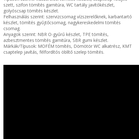
szett, szifon tömítés garnitúra, WC tartály javítókészlet,
golyóscsap tömítés készlet.
Felhasználás szerint: szervizcsomag vízszerelőknek, karbantartó
készlet, tömítés gyűjtőcsomag, nagykereskedelmi tömítés
csomag.
Anyagok szerint: NBR O-gyűrű készlet, TPE tömítés,
azbesztmentes tömítés garnitúra, SBR gumi készlet.
Márkák/Típusok: MOFÉM tömítés, Dömötör WC alkatrész, KMT
csaptelep javítás, félfordítós öblítő szelep tömítés.