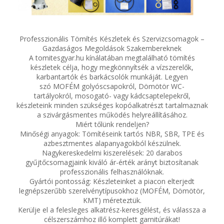
SZEMÉLY GÉPJÁRMŰ TÖMÍTÉS
Adatkezelés
Professzionális Tömítés Készletek és Szervizcsomagok –
TEHER-ERŐGÉP-MOZDONY TÖMÍTÉS
Gazdaságos Megoldások Szakembereknek
A tomitesgyar.hu kínálatában megtalálható tömítés
készletek célja, hogy megkönnyítsék a vízszerelők,
MOTORKERÉKPÁR-GOKART-QUAD-CSÓNAKMOTOR TÖMÍTÉS
karbantartók és barkácsolók munkáját. Legyen
szó MOFÉM golyóscsapokról, Dömötör WC-
tartályokról, mosogató- vagy kádcsaptelepekről,
MODELLEZÉS-TECHNIKAI SPORT-MODELLSPORT
készleteink minden szükséges kopóalkatrészt tartalmaznak
a szivárgásmentes működés helyreállításához.
KOMPRESSZOR-SZIVATTYÚ TÖMÍTÉS
Miért tőlünk rendeljen?
Minőségi anyagok: Tömítéseink tartós NBR, SBR, TPE és
azbesztmentes alapanyagokból készülnek.
RÉZ-ALUMÍNIUM ALÁTÉTEK LÁGYÍTVA
Nagykereskedelmi kiszerelések: 20 darabos
gyűjtőcsomagjaink kiváló ár-érték arányt biztosítanak
professzionális felhasználóknak.
GOLYÓK-MAGTISZTÍTÓK-KREATÍV
Gyártói pontosság: Készleteinket a piacon elterjedt
legnépszerűbb szerelvénytípusokhoz (MOFÉM, Dömötör,
HOSCH IPARI RAGASZTÓ
KMT) méreteztük.
Kerülje el a felesleges alkatrész-keresgélést, és válassza a
célszerszámhoz illő komplett garnitúrákat!
O-GYŰRŰ