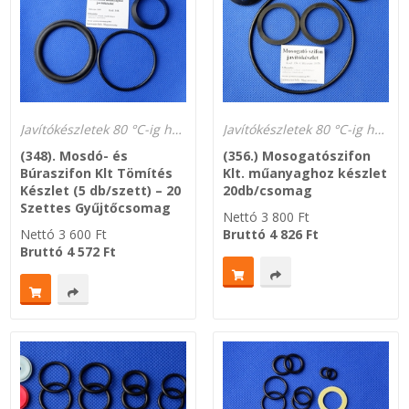
Javítókészletek 80 °C-ig hőálló és gázálló
Javítókészletek 80 °C-ig hőálló és gázálló
(348). Mosdó- és
(356.) Mosogatószifon
Búraszifon Klt Tömítés
Klt. műanyaghoz készlet
Készlet (5 db/szett) – 20
20db/csomag
Szettes Gyűjtőcsomag
Nettó
3 800
Ft
Nettó
3 600
Ft
Bruttó
4 826
Ft
Bruttó
4 572
Ft