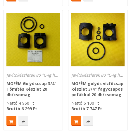
Javítókészletek 80 °C-ig hőálló és gázálló
Javítókészletek 80 °C-ig hőálló és gázálló
MOFÉM Golyóscsap 3/4"
MOFÉM golyós vízfőcsap
Tömítés Készlet 20
készlet 3/4" fagycsapos
db/csomag
pofákkal 20 db/csomag
Nettó
4 960
Ft
Nettó
6 100
Ft
Bruttó
6 299
Ft
Bruttó
7 747
Ft