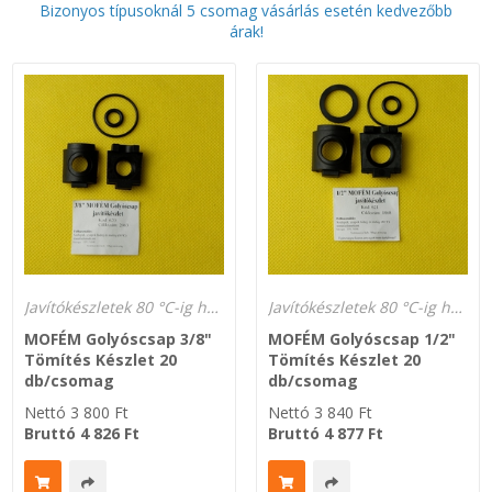
Bizonyos típusoknál 5 csomag vásárlás esetén kedvezőbb
árak!
Zsinór Körszelvényű tömítőzsinórok
KÁBELVEZETŐ GUMI - HATÁROLÓK
SIMÍTÓZÁRAS TASAK
SZORTÍROZÓ DOBOZ-KÉSZLET
ETETŐTÁL-TIPLI-GRANULÁTUM
Javítókészletek 80 °C-ig hőálló és gázálló
Javítókészletek 80 °C-ig hőálló és gázálló
KÖTÖZŐK-JELÖLŐK-IRATTARTÓK
MOFÉM Golyóscsap 3/8"
MOFÉM Golyóscsap 1/2"
Tömítés Készlet 20
Tömítés Készlet 20
TÖMLŐBILINCS
db/csomag
db/csomag
Nettó
3 800
Ft
Nettó
3 840
Ft
Bruttó
4 826
Ft
Bruttó
4 877
Ft
LEÉRTÉKELT-MARADÉK ANYAGOK