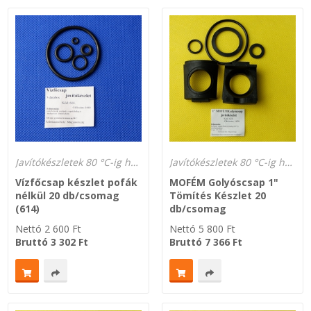
Javítókészletek 80 °C-ig hőálló és gázálló
Javítókészletek 80 °C-ig hőálló és gázálló
Vízfőcsap készlet pofák
MOFÉM Golyóscsap 1"
nélkül 20 db/csomag
Tömítés Készlet 20
(614)
db/csomag
Nettó
2 600
Ft
Nettó
5 800
Ft
Bruttó
3 302
Ft
Bruttó
7 366
Ft