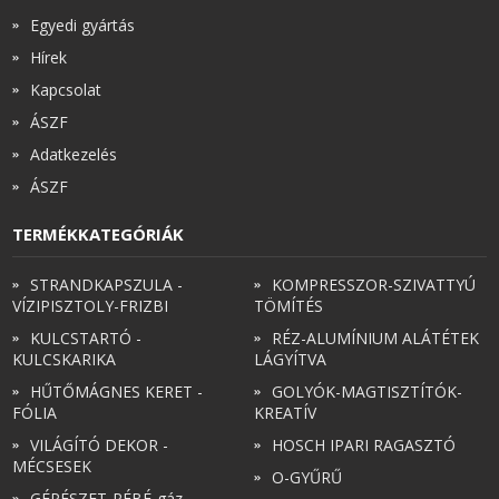
Egyedi gyártás
Hírek
Kapcsolat
ÁSZF
Adatkezelés
ÁSZF
TERMÉKKATEGÓRIÁK
STRANDKAPSZULA -
KOMPRESSZOR-SZIVATTYÚ
VÍZIPISZTOLY-FRIZBI
TÖMÍTÉS
KULCSTARTÓ -
RÉZ-ALUMÍNIUM ALÁTÉTEK
KULCSKARIKA
LÁGYÍTVA
HŰTŐMÁGNES KERET -
GOLYÓK-MAGTISZTÍTÓK-
FÓLIA
KREATÍV
VILÁGÍTÓ DEKOR -
HOSCH IPARI RAGASZTÓ
MÉCSESEK
O-GYŰRŰ
GÉPÉSZET-PÉBÉ-gáz -