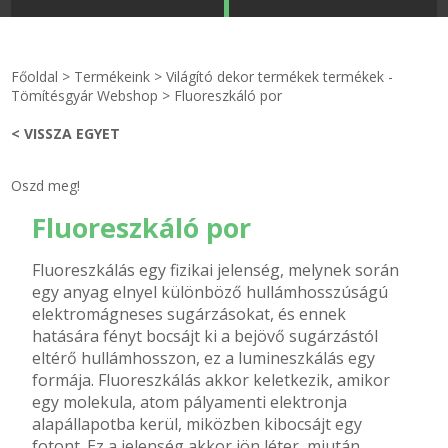
STRANDKAPSZULA - VÍZIPISZTOLY-FRIZBI
Főoldal
Főoldal
>
Termékeink
>
Világító dekor termékek termékek -
KULCSTARTÓ - KULCSKARIKA
videók
Tömítésgyár Webshop
>
Fluoreszkáló por
< VISSZA EGYET
HŰTŐMÁGNES KERET - FÓLIA
Termékek
Oszd meg!
VILÁGÍTÓ DEKOR - MÉCSESEK
Hogyan vásároljak?
Fluoreszkáló por
GÉPÉSZET-PÉBÉ-gáz - KÉSZLETEK
Rólunk
Fluoreszkálás egy fizikai jelenség, melynek során
egy anyag elnyel különböző hullámhosszúságú
IPARI KARIMA TÖMÍTÉS
Egyedi gyártás
elektromágneses sugárzásokat, és ennek
hatására fényt bocsájt ki a bejövő sugárzástól
TÖMÍTŐ TÁBLA - SZIGETELŐ LEMEZ
Hírek
eltérő hullámhosszon, ez a lumineszkálás egy
formája. Fluoreszkálás akkor keletkezik, amikor
GUMILEMEZ - FILC - HÓTOLÓ
Kapcsolat
egy molekula, atom pályamenti elektronja
alapállapotba kerül, miközben kibocsájt egy
TÖMÍTŐ ZSINÓR - RAGASZTÓ
ÁSZF
fotont. Ez a jelenség akkor jön léter, miután