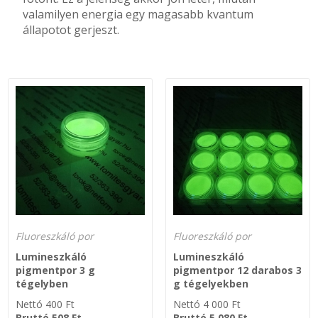
valamilyen energia egy magasabb kvantum
állapotot gerjeszt.
SZEMÉLY GÉPJÁRMŰ TÖMÍTÉS
Adatkezelés
TEHER-ERŐGÉP-MOZDONY TÖMÍTÉS
MOTORKERÉKPÁR-GOKART-QUAD-CSÓNAKMOTOR TÖMÍTÉS
MODELLEZÉS-TECHNIKAI SPORT-MODELLSPORT
KOMPRESSZOR-SZIVATTYÚ TÖMÍTÉS
RÉZ-ALUMÍNIUM ALÁTÉTEK LÁGYÍTVA
Fluoreszkáló por
Fluoreszkáló por
GOLYÓK-MAGTISZTÍTÓK-KREATÍV
Lumineszkáló
Lumineszkáló
pigmentpor 3 g
pigmentpor 12 darabos 3
HOSCH IPARI RAGASZTÓ
tégelyben
g tégelyekben
Nettó
400
Ft
Nettó
4 000
Ft
O-GYŰRŰ
Bruttó
508
Ft
Bruttó
5 080
Ft