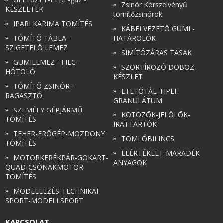
Zsinór Körszelvényű
KÉSZLETEK
tömítőzsinórok
IPARI KARIMA TÖMÍTÉS
KÁBELVEZETŐ GUMI -
TÖMÍTŐ TÁBLA -
HATÁROLÓK
SZIGETELŐ LEMEZ
SIMÍTÓZÁRAS TASAK
GUMILEMEZ - FILC -
SZORTÍROZÓ DOBOZ-
HÓTOLÓ
KÉSZLET
TÖMÍTŐ ZSINÓR -
ETETŐTÁL-TIPLI-
RAGASZTÓ
GRANULÁTUM
SZEMÉLY GÉPJÁRMŰ
KÖTÖZŐK-JELÖLŐK-
TÖMÍTÉS
IRATTARTÓK
TEHER-ERŐGÉP-MOZDONY
TÖMLŐBILINCS
TÖMÍTÉS
LEÉRTÉKELT-MARADÉK
MOTORKERÉKPÁR-GOKART-
ANYAGOK
QUAD-CSÓNAKMOTOR
TÖMÍTÉS
MODELLEZÉS-TECHNIKAI
SPORT-MODELLSPORT
KAPCSOLAT