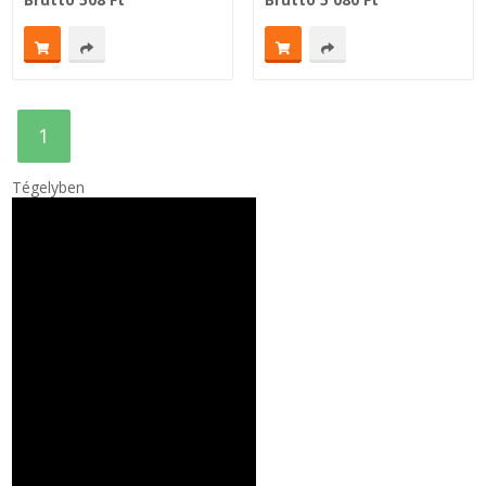
Zsinór Körszelvényű tömítőzsinórok
KÁBELVEZETŐ GUMI - HATÁROLÓK
1
SIMÍTÓZÁRAS TASAK
Tégelyben
SZORTÍROZÓ DOBOZ-KÉSZLET
ETETŐTÁL-TIPLI-GRANULÁTUM
KÖTÖZŐK-JELÖLŐK-IRATTARTÓK
TÖMLŐBILINCS
LEÉRTÉKELT-MARADÉK ANYAGOK