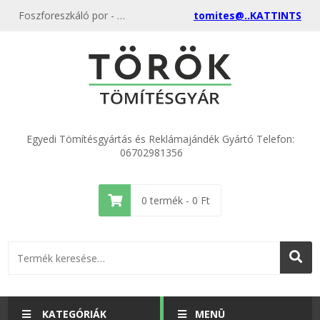
Foszforeszkáló por - Egyedi műanyag Világító, lumineszkáló termékek a gyártótól, akciós ár
tomites@..KATTINTS
Egyedi Tömítésgyártás és Reklámajándék Gyártó Telefon:
06702981356
0
termék -
0
Ft
KATEGÓRIÁK
MENÜ