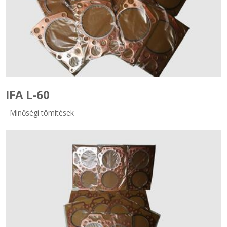
SZEMÉLY GÉPJÁRMŰ TÖMÍTÉS
Adatkezelés
TEHER-ERŐGÉP-MOZDONY TÖMÍTÉS
MOTORKERÉKPÁR-GOKART-QUAD-CSÓNAKMOTOR TÖMÍTÉS
IFA L-60
MODELLEZÉS-TECHNIKAI SPORT-MODELLSPORT
Minőségi tömítések
KOMPRESSZOR-SZIVATTYÚ TÖMÍTÉS
RÉZ-ALUMÍNIUM ALÁTÉTEK LÁGYÍTVA
GOLYÓK-MAGTISZTÍTÓK-KREATÍV
HOSCH IPARI RAGASZTÓ
O-GYŰRŰ