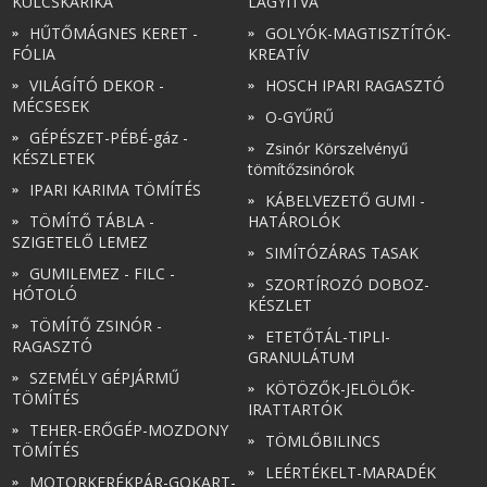
KULCSKARIKA
LÁGYÍTVA
HŰTŐMÁGNES KERET -
GOLYÓK-MAGTISZTÍTÓK-
FÓLIA
KREATÍV
VILÁGÍTÓ DEKOR -
HOSCH IPARI RAGASZTÓ
MÉCSESEK
O-GYŰRŰ
GÉPÉSZET-PÉBÉ-gáz -
Zsinór Körszelvényű
KÉSZLETEK
tömítőzsinórok
IPARI KARIMA TÖMÍTÉS
KÁBELVEZETŐ GUMI -
TÖMÍTŐ TÁBLA -
HATÁROLÓK
SZIGETELŐ LEMEZ
SIMÍTÓZÁRAS TASAK
GUMILEMEZ - FILC -
SZORTÍROZÓ DOBOZ-
HÓTOLÓ
KÉSZLET
TÖMÍTŐ ZSINÓR -
ETETŐTÁL-TIPLI-
RAGASZTÓ
GRANULÁTUM
SZEMÉLY GÉPJÁRMŰ
KÖTÖZŐK-JELÖLŐK-
TÖMÍTÉS
IRATTARTÓK
TEHER-ERŐGÉP-MOZDONY
TÖMLŐBILINCS
TÖMÍTÉS
LEÉRTÉKELT-MARADÉK
MOTORKERÉKPÁR-GOKART-