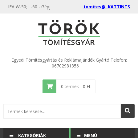
IFA W-50; L-60 - Gépjármű, erőgép, mozdony tömítések különböző méretekből a gyártótól, akciós áron
tomites@..KATTINTS
Egyedi Tömítésgyártás és Reklámajándék Gyártó Telefon:
06702981356
0
termék -
0
Ft
KATEGÓRIÁK
MENÜ