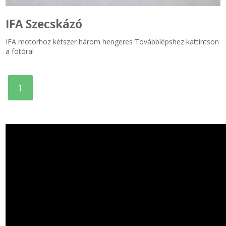
IFA Szecskázó
IFA motorhoz kétszer három hengeres Továbblépshez kattintson
a fotóra!
1