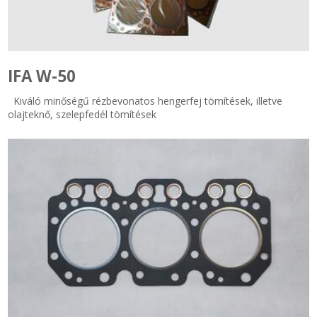
Zsinór Körszelvényű tömítőzsinórok
KÁBELVEZETŐ GUMI - HATÁROLÓK
IFA W-50
Kiváló minőségű rézbevonatos hengerfej tömítések, illetve
SIMÍTÓZÁRAS TASAK
olajteknő, szelepfedél tömítések
SZORTÍROZÓ DOBOZ-KÉSZLET
ETETŐTÁL-TIPLI-GRANULÁTUM
KÖTÖZŐK-JELÖLŐK-IRATTARTÓK
TÖMLŐBILINCS
LEÉRTÉKELT-MARADÉK ANYAGOK