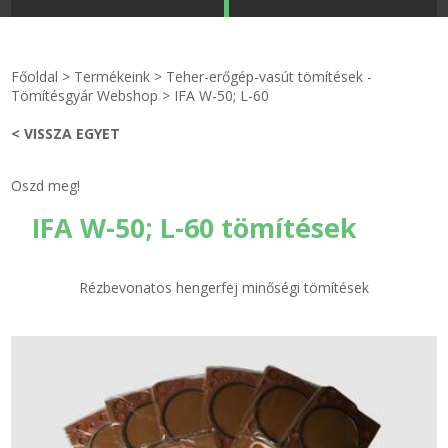
STRANDKAPSZULA - VÍZIPISZTOLY-FRIZBI
Főoldal
Főoldal
>
Termékeink
>
Teher-erőgép-vasút tömítések -
KULCSTARTÓ - KULCSKARIKA
videók
Tömítésgyár Webshop
>
IFA W-50; L-60
< VISSZA EGYET
HŰTŐMÁGNES KERET - FÓLIA
Termékek
Oszd meg!
VILÁGÍTÓ DEKOR - MÉCSESEK
Hogyan vásároljak?
IFA W-50; L-60 tömítések
GÉPÉSZET-PÉBÉ-gáz - KÉSZLETEK
Rólunk
Rézbevonatos hengerfej minőségi tömítések
IPARI KARIMA TÖMÍTÉS
Egyedi gyártás
TÖMÍTŐ TÁBLA - SZIGETELŐ LEMEZ
Hírek
GUMILEMEZ - FILC - HÓTOLÓ
Kapcsolat
TÖMÍTŐ ZSINÓR - RAGASZTÓ
ÁSZF