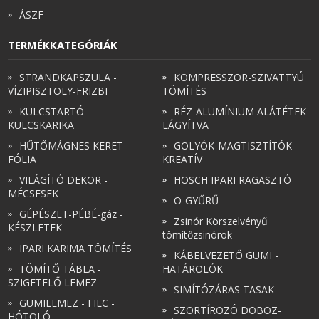
ÁSZF
TERMÉKKATEGÓRIÁK
STRANDKAPSZULA -
KOMPRESSZOR-SZIVATTYÚ
VÍZIPISZTOLY-FRIZBI
TÖMÍTÉS
KULCSTARTÓ -
RÉZ-ALUMÍNIUM ALÁTÉTEK
KULCSKARIKA
LÁGYÍTVA
HŰTŐMÁGNES KERET -
GOLYÓK-MAGTISZTÍTÓK-
FÓLIA
KREATÍV
VILÁGÍTÓ DEKOR -
HOSCH IPARI RAGASZTÓ
MÉCSESEK
O-GYŰRŰ
GÉPÉSZET-PÉBÉ-gáz -
Zsinór Körszelvényű
KÉSZLETEK
tömítőzsinórok
IPARI KARIMA TÖMÍTÉS
KÁBELVEZETŐ GUMI -
TÖMÍTŐ TÁBLA -
HATÁROLÓK
SZIGETELŐ LEMEZ
SIMÍTÓZÁRAS TASAK
GUMILEMEZ - FILC -
SZORTÍROZÓ DOBOZ-
HÓTOLÓ