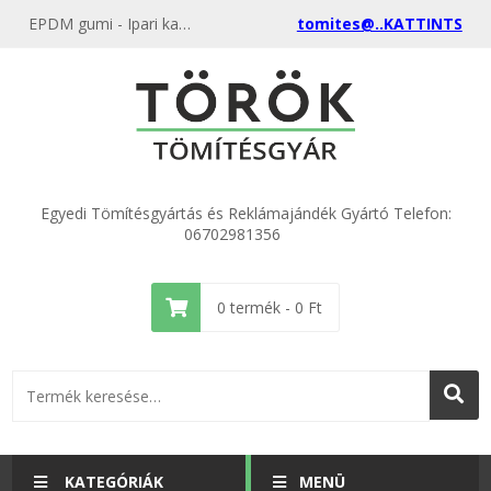
EPDM gumi - Ipari karima tömítések különböző anyagokból és méretekből a gyártótól, akciós áron
tomites@..KATTINTS
Egyedi Tömítésgyártás és Reklámajándék Gyártó Telefon:
06702981356
0
termék -
0
Ft
KATEGÓRIÁK
MENÜ