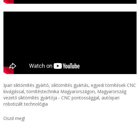
Ipari síktömítés gyártó, síktömítés gyártás, egyedi tömítések CNC
kivágással, tömítéstechnika Magyarországon, Magyarország
vezető síktömítés gyártója - CNC pontossággal, autóipari
robotizált technológia
Oszd meg!