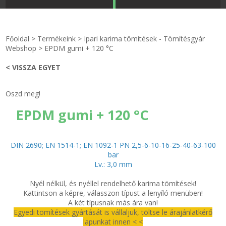
STRANDKAPSZULA - VÍZIPISZTOLY-FRIZBI
Főoldal
Főoldal
>
Termékeink
>
Ipari karima tömítések - Tömítésgyár
KULCSTARTÓ - KULCSKARIKA
videók
Webshop
>
EPDM gumi + 120 °C
< VISSZA EGYET
HŰTŐMÁGNES KERET - FÓLIA
Termékek
Oszd meg!
VILÁGÍTÓ DEKOR - MÉCSESEK
Hogyan vásároljak?
EPDM gumi + 120 °C
GÉPÉSZET-PÉBÉ-gáz - KÉSZLETEK
Rólunk
DIN 2690; EN 1514-1; EN 1092-1 PN 2,5-6-10-16-25-40-63-100
IPARI KARIMA TÖMÍTÉS
Egyedi gyártás
bar
Lv.: 3,0 mm
TÖMÍTŐ TÁBLA - SZIGETELŐ LEMEZ
Hírek
Nyél nélkül, és nyéllel rendelhető karima tömítések!
Kattintson a képre, válasszon típust a lenyíló menüben!
GUMILEMEZ - FILC - HÓTOLÓ
Kapcsolat
A két típusnak más ára van!
Egyedi tömítések gyártását is vállaljuk, töltse le árajánlatkérő
lapunkat innen < <
TÖMÍTŐ ZSINÓR - RAGASZTÓ
ÁSZF