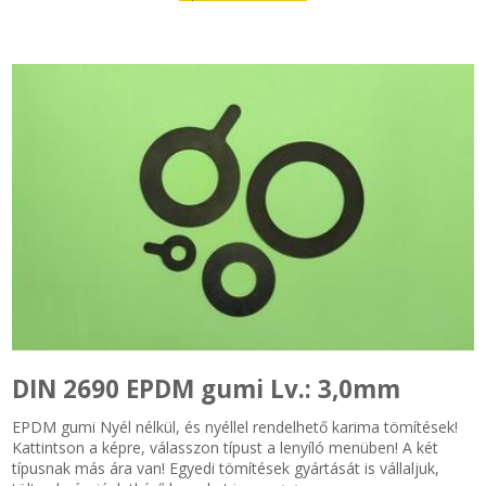
SZEMÉLY GÉPJÁRMŰ TÖMÍTÉS
Adatkezelés
TEHER-ERŐGÉP-MOZDONY TÖMÍTÉS
MOTORKERÉKPÁR-GOKART-QUAD-CSÓNAKMOTOR TÖMÍTÉS
MODELLEZÉS-TECHNIKAI SPORT-MODELLSPORT
KOMPRESSZOR-SZIVATTYÚ TÖMÍTÉS
RÉZ-ALUMÍNIUM ALÁTÉTEK LÁGYÍTVA
GOLYÓK-MAGTISZTÍTÓK-KREATÍV
DIN 2690 EPDM gumi Lv.: 3,0mm
HOSCH IPARI RAGASZTÓ
EPDM gumi Nyél nélkül, és nyéllel rendelhető karima tömítések!
Kattintson a képre, válasszon típust a lenyíló menüben! A két
típusnak más ára van! Egyedi tömítések gyártását is vállaljuk,
O-GYŰRŰ