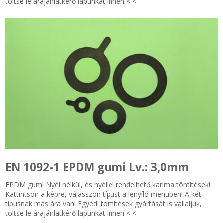
töltse le árajánlatkérő lapunkat innen < <
Zsinór Körszelvényű tömítőzsinórok
KÁBELVEZETŐ GUMI - HATÁROLÓK
SIMÍTÓZÁRAS TASAK
SZORTÍROZÓ DOBOZ-KÉSZLET
ETETŐTÁL-TIPLI-GRANULÁTUM
KÖTÖZŐK-JELÖLŐK-IRATTARTÓK
EN 1092-1 EPDM gumi Lv.: 3,0mm
TÖMLŐBILINCS
EPDM gumi Nyél nélkül, és nyéllel rendelhető karima tömítések!
Kattintson a képre, válasszon típust a lenyíló menüben! A két
LEÉRTÉKELT-MARADÉK ANYAGOK
típusnak más ára van! Egyedi tömítések gyártását is vállaljuk,
töltse le árajánlatkérő lapunkat innen < <