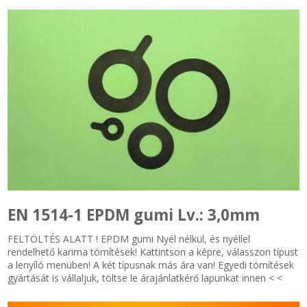
EN 1514-1 EPDM gumi Lv.: 3,0mm
FELTÖLTÉS ALATT ! EPDM gumi Nyél nélkül, és nyéllel
rendelhető karima tömítések! Kattintson a képre, válasszon típust
a lenyíló menüben! A két típusnak más ára van! Egyedi tömítések
gyártását is vállaljuk, töltse le árajánlatkérő lapunkat innen < <