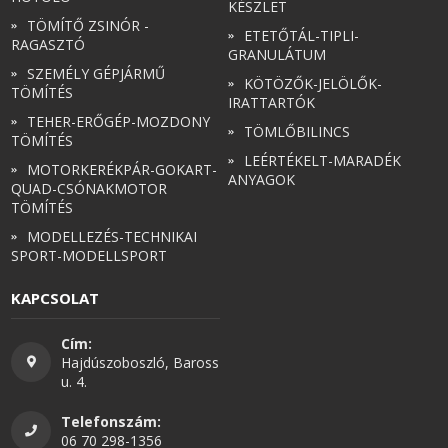
KÉSZLET
TÖMÍTŐ ZSINÓR -
ETETŐTÁL-TIPLI-
RAGASZTÓ
GRANULÁTUM
SZEMÉLY GÉPJÁRMŰ
KÖTÖZŐK-JELÖLŐK-
TÖMÍTÉS
IRATTARTÓK
TEHER-ERŐGÉP-MOZDONY
TÖMLŐBILINCS
TÖMÍTÉS
LEÉRTÉKELT-MARADÉK
MOTORKERÉKPÁR-GOKART-
ANYAGOK
QUAD-CSÓNAKMOTOR
TÖMÍTÉS
MODELLEZÉS-TECHNIKAI
SPORT-MODELLSPORT
KAPCSOLAT
Cím:
Hajdúszoboszló, Baross
u. 4.
Telefonszám:
06 70 298-1356