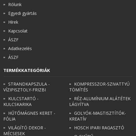
Rólunk
Egyedi gyártás
Hírek
Kapcsolat
ÁSZF
Adatkezelés
ÁSZF
TERMÉKKATEGÓRIÁK
STRANDKAPSZULA -
KOMPRESSZOR-SZIVATTYÚ
VÍZIPISZTOLY-FRIZBI
TÖMÍTÉS
KULCSTARTÓ -
RÉZ-ALUMÍNIUM ALÁTÉTEK
KULCSKARIKA
LÁGYÍTVA
HŰTŐMÁGNES KERET -
GOLYÓK-MAGTISZTÍTÓK-
FÓLIA
KREATÍV
VILÁGÍTÓ DEKOR -
HOSCH IPARI RAGASZTÓ
MÉCSESEK