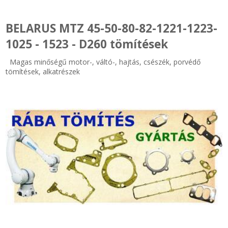
Zsinór Körszelvényű tömítőzsinórok
BELARUS MTZ 45-50-80-82-1221-1223-
1025 - 1523 - D260 tömítések
KÁBELVEZETŐ GUMI - HATÁROLÓK
Magas minőségű motor-, váltó-, hajtás, csészék, porvédő
tömítések, alkatrészek
SIMÍTÓZÁRAS TASAK
SZORTÍROZÓ DOBOZ-KÉSZLET
ETETŐTÁL-TIPLI-GRANULÁTUM
KÖTÖZŐK-JELÖLŐK-IRATTARTÓK
TÖMLŐBILINCS
LEÉRTÉKELT-MARADÉK ANYAGOK