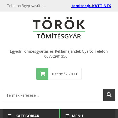
Teher-erőgép-vasút tömítések
tomites@..KATTINTS
Egyedi Tömítésgyártás és Reklámajándék Gyártó Telefon:
06702981356
0
termék -
0
Ft
KATEGÓRIÁK
MENÜ