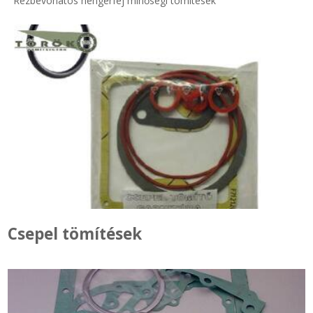
Rézbevonatos hengerfej minőségi tömítések
Csepel tömítések