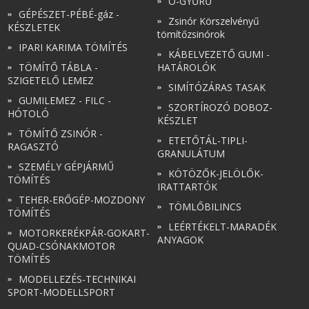
O-GYŰRŰ
GÉPÉSZET-PÉBÉ-gáz -
Zsinór Körszelvényű
KÉSZLETEK
tömítőzsinórok
IPARI KARIMA TÖMÍTÉS
KÁBELVEZETŐ GUMI -
TÖMÍTŐ TÁBLA -
HATÁROLÓK
SZIGETELŐ LEMEZ
SIMÍTÓZÁRAS TASAK
GUMILEMEZ - FILC -
SZORTÍROZÓ DOBOZ-
HÓTOLÓ
KÉSZLET
TÖMÍTŐ ZSINÓR -
ETETŐTÁL-TIPLI-
RAGASZTÓ
GRANULÁTUM
SZEMÉLY GÉPJÁRMŰ
KÖTÖZŐK-JELÖLŐK-
TÖMÍTÉS
IRATTARTÓK
TEHER-ERŐGÉP-MOZDONY
TÖMLŐBILINCS
TÖMÍTÉS
LEÉRTÉKELT-MARADÉK
MOTORKERÉKPÁR-GOKART-
ANYAGOK
QUAD-CSÓNAKMOTOR
TÖMÍTÉS
MODELLEZÉS-TECHNIKAI
SPORT-MODELLSPORT