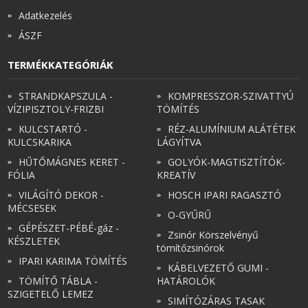
Adatkezelés
ÁSZF
TERMÉKKATEGÓRIÁK
STRANDKAPSZULA -
KOMPRESSZOR-SZIVATTYÚ
VÍZIPISZTOLY-FRIZBI
TÖMÍTÉS
KULCSTARTÓ -
RÉZ-ALUMÍNIUM ALÁTÉTEK
KULCSKARIKA
LÁGYÍTVA
HŰTŐMÁGNES KERET -
GOLYÓK-MAGTISZTÍTÓK-
FÓLIA
KREATÍV
VILÁGÍTÓ DEKOR -
HOSCH IPARI RAGASZTÓ
MÉCSESEK
O-GYŰRŰ
GÉPÉSZET-PÉBÉ-gáz -
Zsinór Körszelvényű
KÉSZLETEK
tömítőzsinórok
IPARI KARIMA TÖMÍTÉS
KÁBELVEZETŐ GUMI -
TÖMÍTŐ TÁBLA -
HATÁROLÓK
SZIGETELŐ LEMEZ
SIMÍTÓZÁRAS TASAK