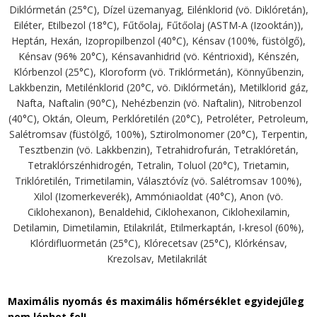
Diklórmetán (25°C), Dízel üzemanyag, Eilénklorid (vö. Diklóretán),
Eiléter, Etilbezol (18°C), Fűtőolaj, Fűtőolaj (ASTM-A (Izooktán)),
Heptán, Hexán, Izopropilbenzol (40°C), Kénsav (100%, füstölgő),
Kénsav (96% 20°C), Kénsavanhidrid (vö. Kéntrioxid), Kénszén,
Klórbenzol (25°C), Kloroform (vö. Triklórmetán), Könnyűbenzin,
Lakkbenzin, Metilénklorid (20°C, vö. Diklórmetán), Metilklorid gáz,
Nafta, Naftalin (90°C), Nehézbenzin (vö. Naftalin), Nitrobenzol
(40°C), Oktán, Oleum, Perklóretilén (20°C), Petroléter, Petroleum,
Salétromsav (füstölgő, 100%), Sztirolmonomer (20°C), Terpentin,
Tesztbenzin (vö. Lakkbenzin), Tetrahidrofurán, Tetraklóretán,
Tetraklórszénhidrogén, Tetralin, Toluol (20°C), Trietamin,
Triklóretilén, Trimetilamin, Választóvíz (vö. Salétromsav 100%),
Xilol (Izomerkeverék), Ammóniaoldat (40°C), Anon (vö.
Ciklohexanon), Benaldehid, Ciklohexanon, Ciklohexilamin,
Detilamin, Dimetilamin, Etilakrilát, Etilmerkaptán, I-kresol (60%),
Klórdifluormetán (25°C), Klórecetsav (25°C), Klórkénsav,
Krezolsav, Metilakrilát
Maximális nyomás és maximális hőmérséklet egyidejűleg
nem léphet fel!