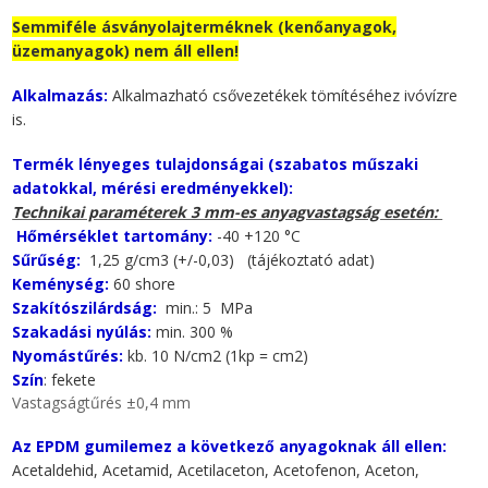
Semmiféle ásványolajterméknek (kenőanyagok,
üzemanyagok) nem áll ellen!
Alkalmazás:
Alkalmazható csővezetékek tömítéséhez ivóvízre
is.
Termék lényeges tulajdonságai (szabatos műszaki
adatokkal, mérési eredményekkel):
Technikai paraméterek 3 mm-es anyagvastagság esetén:
Hőmérséklet tartomány:
-40 +120 °C
Sűrűség:
1,25 g/cm3 (+/-0,03) (tájékoztató adat)
Keménység:
60 shore
Szakítószilárdság:
min.: 5 MPa
Szakadási nyúlás:
min. 300 %
Nyomástűrés:
kb. 10 N/cm2 (1kp = cm2)
Szín
: fekete
Vastagságtűrés ±0,4 mm
Az EPDM gumilemez a következő anyagoknak áll ellen:
Acetaldehid, Acetamid, Acetilaceton, Acetofenon, Aceton,