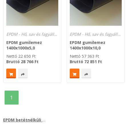
EPDM - Hő, sav és fagyálló -40°C-tól +120°C-ig.
EPDM - Hő, sav és fagyálló -40°C-tól +120°C-ig.
EPDM gumilemez
EPDM gumilemez
1400x1000x5,0
1400x1000x10,0
Nettó
22 650
Ft
Nettó
57 363
Ft
Bruttó
28 766
Ft
Bruttó
72 851
Ft
1
EPDM betétnélküli gumilemez +120
C –ig hőálló, hő- idő- e
°