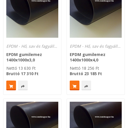
Zsinór Körszelvényű tömítőzsinórok
KÁBELVEZETŐ GUMI - HATÁROLÓK
SIMÍTÓZÁRAS TASAK
EPDM - Hő, sav és fagyálló -40°C-tól +120°C-ig.
EPDM - Hő, sav és fagyálló -40°C-tól +120°C-ig.
EPDM gumilemez
EPDM gumilemez
SZORTÍROZÓ DOBOZ-KÉSZLET
1400x1000x3,0
1400x1000x4,0
Nettó
13 630
Ft
Nettó
18 256
Ft
ETETŐTÁL-TIPLI-GRANULÁTUM
Bruttó
17 310
Ft
Bruttó
23 185
Ft
KÖTÖZŐK-JELÖLŐK-IRATTARTÓK
TÖMLŐBILINCS
LEÉRTÉKELT-MARADÉK ANYAGOK