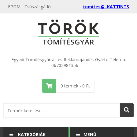
EPDM - Csúszásgátló, apróbordás gumilemez különböző méretekből a gyártótól, akciós áron
tomites@..KATTINTS
Egyedi Tömítésgyártás és Reklámajándék Gyártó Telefon:
06702981356
0
termék -
0
Ft
KATEGÓRIÁK
MENÜ