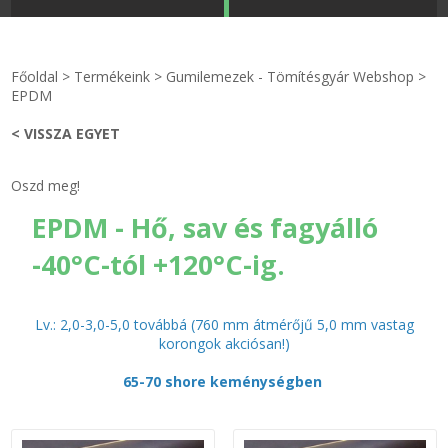
STRANDKAPSZULA - VÍZIPISZTOLY-FRIZBI
Főoldal
Főoldal
>
Termékeink
>
Gumilemezek - Tömítésgyár Webshop
>
KULCSTARTÓ - KULCSKARIKA
videók
EPDM
< VISSZA EGYET
HŰTŐMÁGNES KERET - FÓLIA
Termékek
Oszd meg!
VILÁGÍTÓ DEKOR - MÉCSESEK
Hogyan vásároljak?
EPDM - Hő, sav és fagyálló
GÉPÉSZET-PÉBÉ-gáz - KÉSZLETEK
Rólunk
-40°C-tól +120°C-ig.
IPARI KARIMA TÖMÍTÉS
Egyedi gyártás
Lv.: 2,0-3,0-5,0 továbbá (760 mm átmérőjű 5,0 mm vastag
TÖMÍTŐ TÁBLA - SZIGETELŐ LEMEZ
Hírek
korongok akciósan!)
65-70 shore keménységben
GUMILEMEZ - FILC - HÓTOLÓ
Kapcsolat
TÖMÍTŐ ZSINÓR - RAGASZTÓ
ÁSZF