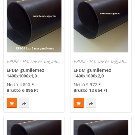
SZEMÉLY GÉPJÁRMŰ TÖMÍTÉS
Adatkezelés
TEHER-ERŐGÉP-MOZDONY TÖMÍTÉS
MOTORKERÉKPÁR-GOKART-QUAD-CSÓNAKMOTOR TÖMÍTÉS
MODELLEZÉS-TECHNIKAI SPORT-MODELLSPORT
EPDM - Hő, sav és fagyálló -40°C-tól +120°C-ig.
EPDM - Hő, sav és fagyálló -40°C-tól +120°C-ig.
EPDM gumilemez
EPDM gumilemez
KOMPRESSZOR-SZIVATTYÚ TÖMÍTÉS
1400x1000x1,0
1400x1000x2,0
Nettó
4 800
Ft
Nettó
9 972
Ft
RÉZ-ALUMÍNIUM ALÁTÉTEK LÁGYÍTVA
Bruttó
6 096
Ft
Bruttó
12 664
Ft
GOLYÓK-MAGTISZTÍTÓK-KREATÍV
HOSCH IPARI RAGASZTÓ
O-GYŰRŰ