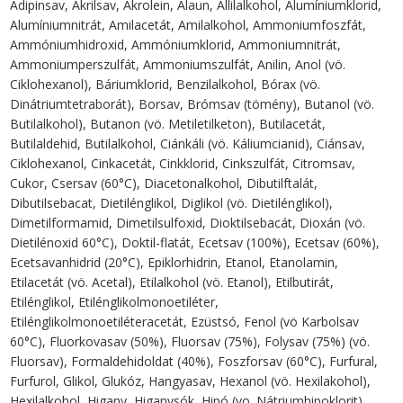
Adipinsav, Akrilsav, Akrolein, Alaun, Allilalkohol, Alumíniumklorid,
Alumíniumnitrát, Amilacetát, Amilalkohol, Ammoniumfoszfát,
Ammóniumhidroxid, Ammóniumklorid, Ammoniumnitrát,
Ammoniumperszulfát, Ammoniumszulfát, Anilin, Anol (vö.
Ciklohexanol), Báriumklorid, Benzilalkohol, Bórax (vö.
Dinátriumtetraborát), Borsav, Brómsav (tömény), Butanol (vö.
Butilalkohol), Butanon (vö. Metiletilketon), Butilacetát,
Butilaldehid, Butilalkohol, Ciánkáli (vö. Káliumcianid), Ciánsav,
Ciklohexanol, Cinkacetát, Cinkklorid, Cinkszulfát, Citromsav,
Cukor, Csersav (60°C), Diacetonalkohol, Dibutilftalát,
Dibutilsebacat, Dietilénglikol, Diglikol (vö. Dietilénglikol),
Dimetilformamid, Dimetilsulfoxid, Dioktilsebacát, Dioxán (vö.
Dietilénoxid 60°C), Doktil-flatát, Ecetsav (100%), Ecetsav (60%),
Ecetsavanhidrid (20°C), Epiklorhidrin, Etanol, Etanolamin,
Etilacetát (vö. Acetal), Etilalkohol (vö. Etanol), Etilbutirát,
Etilénglikol, Etilénglikolmonoetiléter,
Etilénglikolmonoetiléteracetát, Ezüstsó, Fenol (vö Karbolsav
60°C), Fluorkovasav (50%), Fluorsav (75%), Folysav (75%) (vö.
Fluorsav), Formaldehidoldat (40%), Foszforsav (60°C), Furfural,
Furfurol, Glikol, Glukóz, Hangyasav, Hexanol (vö. Hexilakohol),
Hexilalkohol, Higany, Higanysók, Hipó (vo. Nátriumhipoklorit)