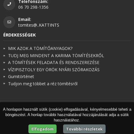
Telefonszám:
06 70 298-1356
Email:
tomites@..KATTINTS
ÉRDEKESSÉGEK
MIK AZOK A TÖMÍTŐANYAGOK?
TUDJ MEG MINDENT A KARIMA TÖMÍTÉSEKRŐL
A TÖMÍTÉSEK FELADATA ÉS RENDSZEREZÉSE
VÍZIPISZTOLY EGY ÖRÖK NYÁRI SZÓRAKOZÁS
Gumitörténet
Tudjon meg többet a réz tömítésről
A honlapon használt sütik (cookie) elfogadásával, kényelmesebbé teheti a
© Török és Társai 2026 - Minden jog fenntartva
böngészést. A honlap további használatával hozzájárulását adja a sütik
Honlapkészítés
,
webdesign
,
keresőoptimalizálás
:
Expedient
használatához.
Marketing tanácsadónk a
Marketing Professzorok Kft.
Elfogadom
További részletek