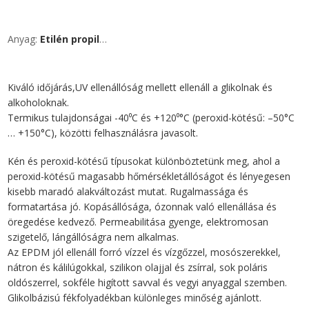
Anyag:
Etilén propilén gumi (EPDM), sav, lúg és hőálló minőségű betét nélküli gumilemez.
Kiváló időjárás,UV ellenállóság mellett ellenáll a glikolnak és
alkoholoknak.
Termikus tulajdonságai -40⁰C és +120⁰°C (peroxid-kötésű: –50°C
… +150°C), közötti felhasználásra javasolt.
Kén és peroxid-kötésű típusokat különböztetünk meg, ahol a
peroxid-kötésű magasabb hőmérsékletállóságot és lényegesen
kisebb maradó alakváltozást mutat. Rugalmassága és
formatartása jó. Kopásállósága, ózonnak való ellenállása és
öregedése kedvező. Permeabilitása gyenge, elektromosan
szigetelő, lángállóságra nem alkalmas.
Az EPDM jól ellenáll forró vízzel és vízgőzzel, mosószerekkel,
nátron és kálilúgokkal, szilikon olajjal és zsírral, sok poláris
oldószerrel, sokféle higított savval és vegyi anyaggal szemben.
Glikolbázisú fékfolyadékban különleges minőség ajánlott.