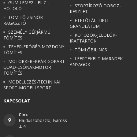
GUMILEMEZ - FILC -
SZORTÍROZÓ DOBOZ-
HÓTOLÓ
KÉSZLET
TÖMÍTŐ ZSINÓR -
ETETŐTÁL-TIPLI-
RAGASZTÓ
GRANULÁTUM
SZEMÉLY GÉPJÁRMŰ
KÖTÖZŐK-JELÖLŐK-
TÖMÍTÉS
IRATTARTÓK
TEHER-ERŐGÉP-MOZDONY
TÖMLŐBILINCS
TÖMÍTÉS
LEÉRTÉKELT-MARADÉK
MOTORKERÉKPÁR-GOKART-
ANYAGOK
QUAD-CSÓNAKMOTOR
TÖMÍTÉS
MODELLEZÉS-TECHNIKAI
SPORT-MODELLSPORT
KAPCSOLAT
Cím:
Hajdúszoboszló, Baross
u. 4.