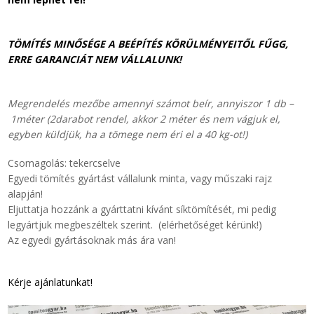
TÖMÍTÉS MINŐSÉGE A BEÉPÍTÉS KÖRÜLMÉNYEITŐL FŰGG,
ERRE GARANCIÁT NEM VÁLLALUNK!
Megrendelés mezőbe amennyi számot beír, annyiszor 1 db –
1méter (2darabot rendel, akkor 2 méter és nem vágjuk el,
egyben küldjük, ha a tömege nem éri el a 40 kg-ot!)
Csomagolás: tekercselve
Egyedi tömítés gyártást vállalunk minta, vagy műszaki rajz
alapján!
Eljuttatja hozzánk a gyárttatni kívánt síktömítését, mi pedig
legyártjuk megbeszéltek szerint. (elérhetőséget kérünk!)
Az egyedi gyártásoknak más ára van!
Kérje ajánlatunkat!