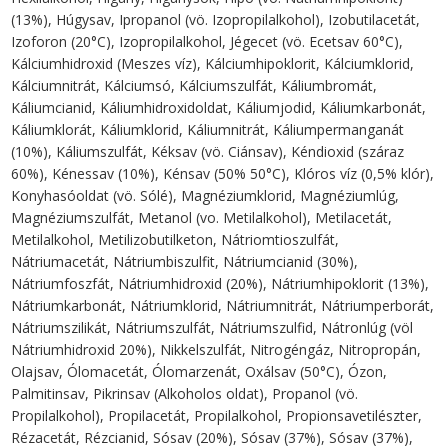
(13%), Húgysav, Ipropanol (vö. Izopropilalkohol), Izobutilacetát,
Izoforon (20°C), Izopropilalkohol, Jégecet (vö. Ecetsav 60°C),
Kálciumhidroxid (Meszes víz), Kálciumhipoklorit, Kálciumklorid,
Kálciumnitrát, Kálciumsó, Kálciumszulfát, Káliumbromát,
Káliumcianid, Káliumhidroxidoldat, Káliumjodid, Káliumkarbonát,
Káliumklorát, Káliumklorid, Káliumnitrát, Káliumpermanganát
(10%), Káliumszulfát, Kéksav (vö. Ciánsav), Kéndioxid (száraz
60%), Kénessav (10%), Kénsav (50% 50°C), Klóros víz (0,5% klór),
Konyhasóoldat (vö. Sólé), Magnéziumklorid, Magnéziumlúg,
Magnéziumszulfát, Metanol (vo. Metilalkohol), Metilacetát,
Metilalkohol, Metilizobutilketon, Nátriomtioszulfát,
Nátriumacetát, Nátriumbiszulfit, Nátriumcianid (30%),
Nátriumfoszfát, Nátriumhidroxid (20%), Nátriumhipoklorit (13%),
Nátriumkarbonát, Nátriumklorid, Nátriumnitrát, Nátriumperborát,
Nátriumszilikát, Nátriumszulfát, Nátriumszulfid, Nátronlúg (völ
Nátriumhidroxid 20%), Nikkelszulfát, Nitrogéngáz, Nitropropán,
Olajsav, Ólomacetát, Ólomarzenát, Oxálsav (50°C), Ózon,
Palmitinsav, Pikrinsav (Alkoholos oldat), Propanol (vö.
Propilalkohol), Propilacetát, Propilalkohol, Propionsavetilészter,
Rézacetát, Rézcianid, Sósav (20%), Sósav (37%), Sósav (37%),