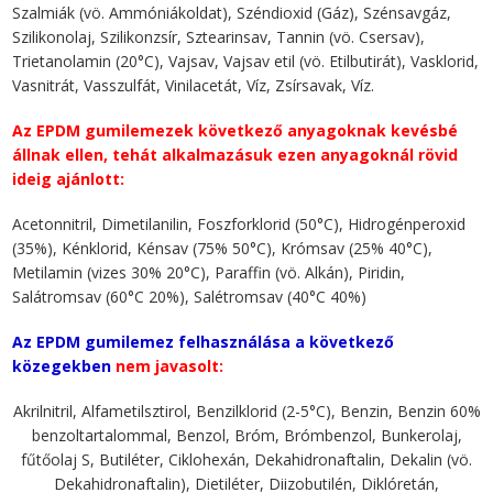
Szalmiák (vö. Ammóniákoldat), Széndioxid (Gáz), Szénsavgáz,
Szilikonolaj, Szilikonzsír, Sztearinsav, Tannin (vö. Csersav),
Trietanolamin (20°C), Vajsav, Vajsav etil (vö. Etilbutirát), Vasklorid,
Vasnitrát, Vasszulfát, Vinilacetát, Víz, Zsírsavak, Víz.
Az EPDM gumilemezek következő anyagoknak kevésbé
állnak ellen, tehát alkalmazásuk ezen anyagoknál rövid
ideig ajánlott:
Acetonnitril, Dimetilanilin, Foszforklorid (50°C), Hidrogénperoxid
(35%), Kénklorid, Kénsav (75% 50°C), Krómsav (25% 40°C),
Metilamin (vizes 30% 20°C), Paraffin (vö. Alkán), Piridin,
Salátromsav (60°C 20%), Salétromsav (40°C 40%)
Az EPDM gumilemez felhasználása a következő
közegekben
nem javasolt:
Akrilnitril, Alfametilsztirol, Benzilklorid (2-5°C), Benzin, Benzin 60%
benzoltartalommal, Benzol, Bróm, Brómbenzol, Bunkerolaj,
fűtőolaj S, Butiléter, Ciklohexán, Dekahidronaftalin, Dekalin (vö.
Dekahidronaftalin), Dietiléter, Diizobutilén, Diklóretán,