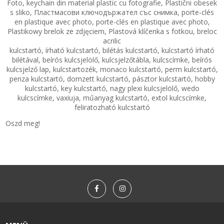
Foto, keychain din material plastic cu fotografie, Plastični obesek
s sliko, Пластмасови ключодържател със снимка, porte-clés
en plastique avec photo, porte-clés en plastique avec photo,
Plastikowy brelok ze zdjęciem, Plastová klíčenka s fotkou, breloc
acrilic
kulcstartó, írható kulcstartó, bilétás kulcstartó, kulcstartó írható
bilétával, beírós kulcsjelölő, kulcsjelzőtábla, kulcscímke, beírós
kulcsjelző lap, kulcstartozék, monaco kulcstartó, perm kulcstartó,
penza kulcstartó, domzett kulcstartó, pásztor kulcstartó, hobby
kulcstartó, key kulcstartó, nagy plexi kulcsjelölő, wedo
kulcscímke, vaxiuja, műanyag kulcstartó, extol kulcscímke,
feliratozható kulcstartó
Oszd meg!