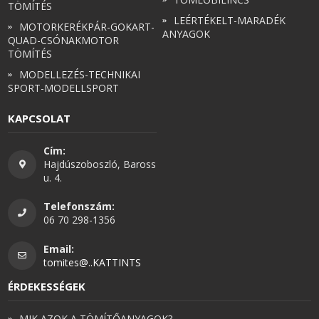
TÖMÍTÉS
LEÉRTÉKELT-MARADÉK
MOTORKERÉKPÁR-GOKART-
ANYAGOK
QUAD-CSÓNAKMOTOR
TÖMÍTÉS
MODELLEZÉS-TECHNIKAI
SPORT-MODELLSPORT
KAPCSOLAT
Cím:
Hajdúszoboszló, Baross
u. 4.
Telefonszám:
06 70 298-1356
Email:
tomites@..KATTINTS
ÉRDEKESSÉGEK
MIK AZOK A TÖMÍTŐANYAGOK?