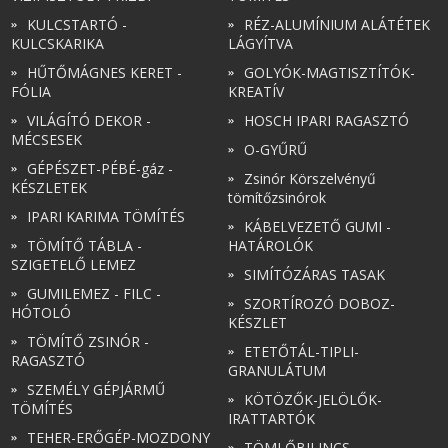
KULCSTARTÓ -
RÉZ-ALUMÍNIUM ALÁTÉTEK
KULCSKARIKA
LÁGYÍTVA
HŰTŐMÁGNES KERET -
GOLYÓK-MAGTISZTÍTÓK-
FÓLIA
KREATÍV
VILÁGÍTÓ DEKOR -
HOSCH IPARI RAGASZTÓ
MÉCSESEK
O-GYŰRŰ
GÉPÉSZET-PÉBÉ-gáz -
Zsinór Körszelvényű
KÉSZLETEK
tömítőzsinórok
IPARI KARIMA TÖMÍTÉS
KÁBELVEZETŐ GUMI -
TÖMÍTŐ TÁBLA -
HATÁROLÓK
SZIGETELŐ LEMEZ
SIMÍTÓZÁRAS TASAK
GUMILEMEZ - FILC -
SZORTÍROZÓ DOBOZ-
HÓTOLÓ
KÉSZLET
TÖMÍTŐ ZSINÓR -
ETETŐTÁL-TIPLI-
RAGASZTÓ
GRANULÁTUM
SZEMÉLY GÉPJÁRMŰ
KÖTÖZŐK-JELÖLŐK-
TÖMÍTÉS
IRATTARTÓK
TEHER-ERŐGÉP-MOZDONY
TÖMLŐBILINCS