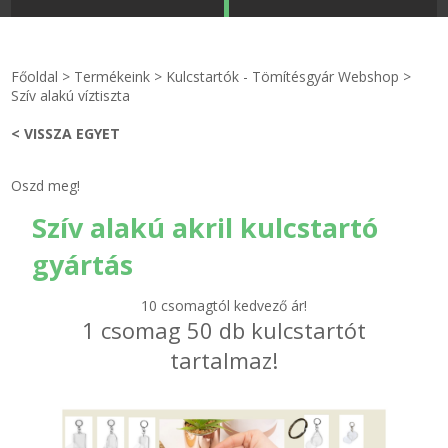
STRANDKAPSZULA - VÍZIPISZTOLY-FRIZBI
Főoldal
Főoldal
>
Termékeink
>
Kulcstartók - Tömítésgyár Webshop
>
KULCSTARTÓ - KULCSKARIKA
videók
Szív alakú víztiszta
< VISSZA EGYET
HŰTŐMÁGNES KERET - FÓLIA
Termékek
Oszd meg!
VILÁGÍTÓ DEKOR - MÉCSESEK
Hogyan vásároljak?
Szív alakú akril kulcstartó
GÉPÉSZET-PÉBÉ-gáz - KÉSZLETEK
Rólunk
gyártás
IPARI KARIMA TÖMÍTÉS
Egyedi gyártás
10 csomagtól kedvező ár!
1 csomag 50 db kulcstartót
TÖMÍTŐ TÁBLA - SZIGETELŐ LEMEZ
Hírek
tartalmaz!
GUMILEMEZ - FILC - HÓTOLÓ
Kapcsolat
TÖMÍTŐ ZSINÓR - RAGASZTÓ
ÁSZF