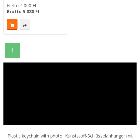
Nettó
4 000
Ft
Bruttó
5 080
Ft
Zsinór Körszelvényű tömítőzsinórok
KÁBELVEZETŐ GUMI - HATÁROLÓK
SIMÍTÓZÁRAS TASAK
1
SZORTÍROZÓ DOBOZ-KÉSZLET
ETETŐTÁL-TIPLI-GRANULÁTUM
KÖTÖZŐK-JELÖLŐK-IRATTARTÓK
TÖMLŐBILINCS
LEÉRTÉKELT-MARADÉK ANYAGOK
Plastic keychain with photo, Kunststoff-Schlüsselanhänger mit