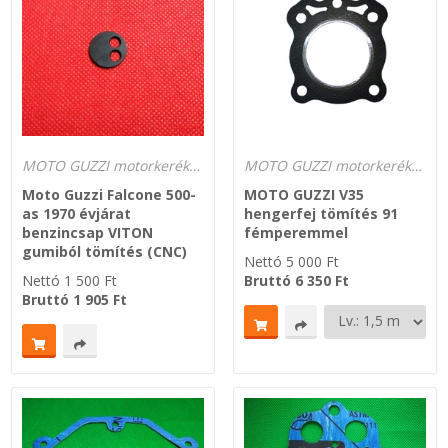
SZEMÉLY GÉPJÁRMŰ TÖMÍTÉS
Adatkezelés
TEHER-ERŐGÉP-MOZDONY TÖMÍTÉS
MOTORKERÉKPÁR-GOKART-QUAD-CSÓNAKMOTOR TÖMÍTÉS
MOTO GUZZI motorkerékpár tömítések
MOTO GUZZI motorkerékpár tömítések
MODELLEZÉS-TECHNIKAI SPORT-MODELLSPORT
Moto Guzzi Falcone 500-
MOTO GUZZI V35
as 1970 évjárat
hengerfej tömítés 91
benzincsap VITON
fémperemmel
KOMPRESSZOR-SZIVATTYÚ TÖMÍTÉS
gumiból tömítés (CNC)
Nettó
5 000
Ft
Nettó
1 500
Ft
Bruttó
6 350
Ft
RÉZ-ALUMÍNIUM ALÁTÉTEK LÁGYÍTVA
Bruttó
1 905
Ft
GOLYÓK-MAGTISZTÍTÓK-KREATÍV
HOSCH IPARI RAGASZTÓ
O-GYŰRŰ