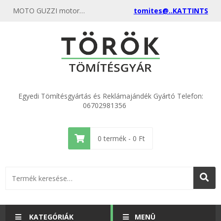
MOTO GUZZI motorkerékpár tömítés - akciós motorkerékpár - kerti gép - csónakmotor tömítések gyártása, egyenest a gyártótól most itt nálunk rendelje meg, különböző anyagokból és méretekből kimagasló minőségben.
tomites@..KATTINTS
Egyedi Tömítésgyártás és Reklámajándék Gyártó Telefon:
06702981356
0
termék -
0
Ft
KATEGÓRIÁK
MENÜ