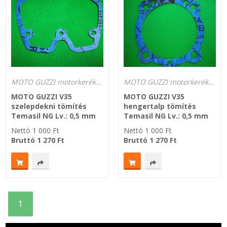
Zsinór Körszelvényű tömítőzsinórok
KÁBELVEZETŐ GUMI - HATÁROLÓK
SIMÍTÓZÁRAS TASAK
MOTO GUZZI motorkerékpár tömítések
MOTO GUZZI motorkerékpár tömítések
MOTO GUZZI V35
MOTO GUZZI V35
SZORTÍROZÓ DOBOZ-KÉSZLET
szelepdekni tömítés
hengertalp tömítés
Temasil NG Lv.: 0,5 mm
Temasil NG Lv.: 0,5 mm
ETETŐTÁL-TIPLI-GRANULÁTUM
Nettó
1 000
Ft
Nettó
1 000
Ft
Bruttó
1 270
Ft
Bruttó
1 270
Ft
KÖTÖZŐK-JELÖLŐK-IRATTARTÓK
TÖMLŐBILINCS
LEÉRTÉKELT-MARADÉK ANYAGOK
1