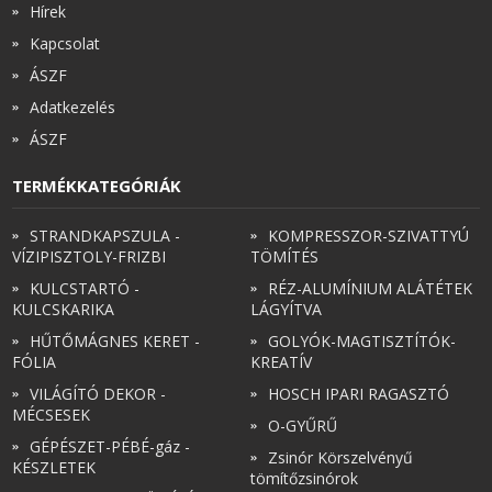
Hírek
Kapcsolat
ÁSZF
Adatkezelés
ÁSZF
TERMÉKKATEGÓRIÁK
STRANDKAPSZULA -
KOMPRESSZOR-SZIVATTYÚ
VÍZIPISZTOLY-FRIZBI
TÖMÍTÉS
KULCSTARTÓ -
RÉZ-ALUMÍNIUM ALÁTÉTEK
KULCSKARIKA
LÁGYÍTVA
HŰTŐMÁGNES KERET -
GOLYÓK-MAGTISZTÍTÓK-
FÓLIA
KREATÍV
VILÁGÍTÓ DEKOR -
HOSCH IPARI RAGASZTÓ
MÉCSESEK
O-GYŰRŰ
GÉPÉSZET-PÉBÉ-gáz -
Zsinór Körszelvényű
KÉSZLETEK
tömítőzsinórok