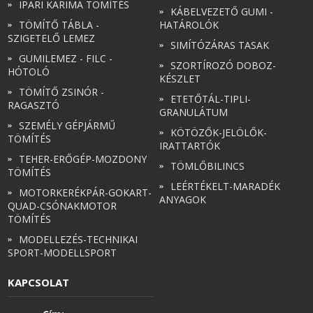
IPARI KARIMA TÖMÍTÉS
KÁBELVEZETŐ GUMI -
TÖMÍTŐ TÁBLA -
HATÁROLÓK
SZIGETELŐ LEMEZ
SIMÍTÓZÁRAS TASAK
GUMILEMEZ - FILC -
SZORTÍROZÓ DOBOZ-
HÓTOLÓ
KÉSZLET
TÖMÍTŐ ZSINÓR -
ETETŐTÁL-TIPLI-
RAGASZTÓ
GRANULÁTUM
SZEMÉLY GÉPJÁRMŰ
KÖTÖZŐK-JELÖLŐK-
TÖMÍTÉS
IRATTARTÓK
TEHER-ERŐGÉP-MOZDONY
TÖMLŐBILINCS
TÖMÍTÉS
LEÉRTÉKELT-MARADÉK
MOTORKERÉKPÁR-GOKART-
ANYAGOK
QUAD-CSÓNAKMOTOR
TÖMÍTÉS
MODELLEZÉS-TECHNIKAI
SPORT-MODELLSPORT
KAPCSOLAT