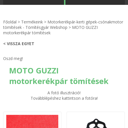
STRANDKAPSZULA - VÍZIPISZTOLY-FRIZBI
Főoldal
Főoldal
>
Termékeink
>
Motorkerékpár-kerti gépek-csónakmotor
KULCSTARTÓ - KULCSKARIKA
videók
tömítések - Tömítésgyár Webshop
>
MOTO GUZZI
motorkerékpár tömítések
HŰTŐMÁGNES KERET - FÓLIA
Termékek
< VISSZA EGYET
VILÁGÍTÓ DEKOR - MÉCSESEK
Hogyan vásároljak?
Oszd meg!
MOTO GUZZI
GÉPÉSZET-PÉBÉ-gáz - KÉSZLETEK
Rólunk
motorkerékpár tömítések
IPARI KARIMA TÖMÍTÉS
Egyedi gyártás
A fotó illusztráció!
TÖMÍTŐ TÁBLA - SZIGETELŐ LEMEZ
Hírek
Továbblépéshez kattintson a fotóra!
GUMILEMEZ - FILC - HÓTOLÓ
Kapcsolat
TÖMÍTŐ ZSINÓR - RAGASZTÓ
ÁSZF