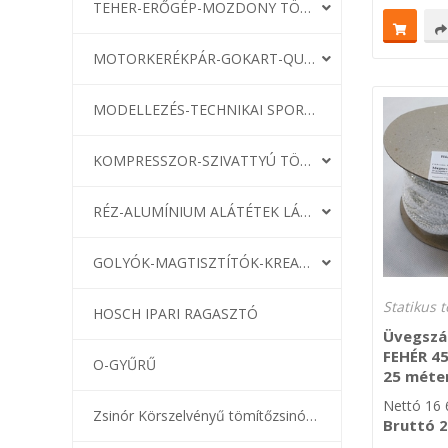
TEHER-ERŐGÉP-MOZDONY TÖMÍTÉS
MOTORKERÉKPÁR-GOKART-QUAD-CSÓNAKMOTOR TÖMÍTÉS
MODELLEZÉS-TECHNIKAI SPORT-MODELLSPORT
KOMPRESSZOR-SZIVATTYÚ TÖMÍTÉS
RÉZ-ALUMÍNIUM ALÁTÉTEK LÁGYÍTVA
GOLYÓK-MAGTISZTÍTÓK-KREATÍV
HOSCH IPARI RAGASZTÓ
Üvegszál
FEHÉR 45
O-GYŰRŰ
25 méte
Nettó
16 
Zsinór Körszelvényű tömítőzsinórok
Bruttó
2