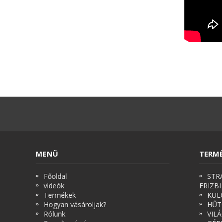
MENÜ
TERM
Főoldal
STR
videók
FRIZBI
Termékek
KUL
Hogyan vásároljak?
HŰT
Rólunk
VIL