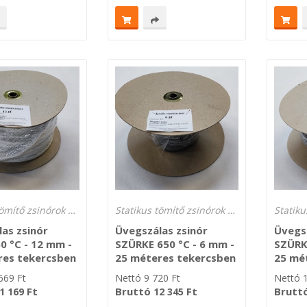
Statikus tömítő zsinórok 450 °C és 650 °C hőmérsékletre
Statikus tömítő zsinórok 450 °C és 650 °C hőmérsékletre
as zsinór
Üvegszálas zsinór
Üvegsz
0 °C - 12 mm -
SZÜRKE 650 °C - 6 mm -
SZÜRKE
res tekercsben
25 méteres tekercsben
25 mé
669
Ft
Nettó
9 720
Ft
Nettó
Ft
Bruttó
Ft
Brutt
1 169
12 345