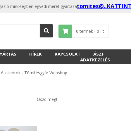
tomites@..KATTIN
magasló minőségben egyedi méret gyártása
0
termék -
0
Ft
GYÁRTÁS
HÍREK
KAPCSOLAT
ÁSZF
ADATKEZELÉS
ítő zsinórok - Tömítésgyár Webshop
Oszd meg!