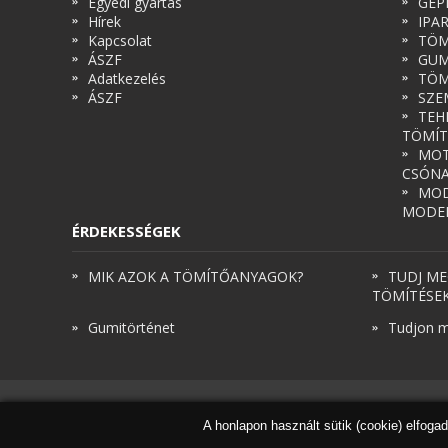
Egyedi gyártás
GÉP
Hírek
IPA
Kapcsolat
TÖM
ÁSZF
GUM
Adatkezelés
TÖM
ÁSZF
SZE
TEH
TÖMÍT
MOT
CSÓN
MOD
MODE
ÉRDEKESSÉGEK
MIK AZOK A TÖMÍTŐANYAGOK?
TUDJ ME
TÖMÍTÉSE
Gumitörténet
Tudjon m
A honlapon használt sütik (cookie) elfoga
© Török és Társai 2026 - Minden jog fenntartva