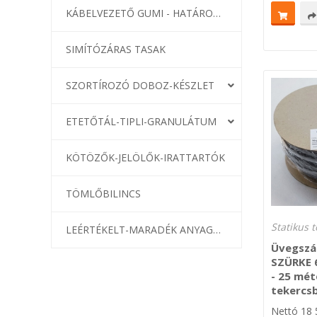
KÁBELVEZETŐ GUMI - HATÁROLÓK
SIMÍTÓZÁRAS TASAK
SZORTÍROZÓ DOBOZ-KÉSZLET
ETETŐTÁL-TIPLI-GRANULÁTUM
KÖTÖZŐK-JELÖLŐK-IRATTARTÓK
TÖMLŐBILINCS
LEÉRTÉKELT-MARADÉK ANYAGOK
Üvegszál
SZÜRKE 
- 25 mét
tekercs
Nettó
18 