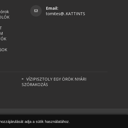
Email:
nórok
tomites@..KATTINTS
OLÓK
T
UM
TÓK
GOK
VÍZIPISZTOLY EGY ÖRÖK NYÁRI
SZÓRAKOZÁS
Honlapkészítés
,
webdesign
,
keresőoptimalizálás
:
Expedient
hozzájárulását adja a sütik használatához.
Marketing tanácsadónk a
Marketing Professzorok Kft.