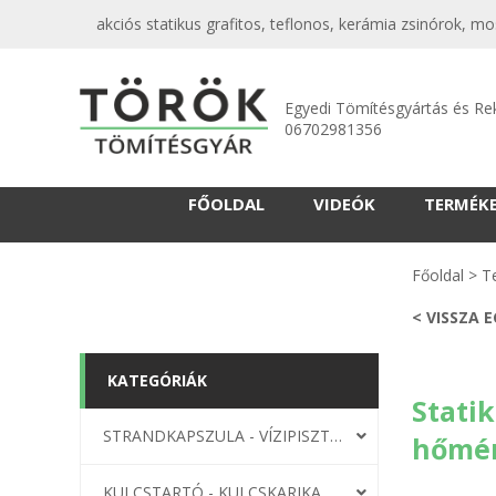
akciós statikus grafitos, teflonos, kerámia zsinórok,
Egyedi Tömítésgyártás és Re
06702981356
FŐOLDAL
VIDEÓK
TERMÉK
Főoldal
>
T
< VISSZA 
KATEGÓRIÁK
Statik
STRANDKAPSZULA - VÍZIPISZTOLY-FRIZBI
hőmér
KULCSTARTÓ - KULCSKARIKA