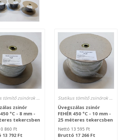
Statikus tömítő zsinórok 450 °C és 650 °C hőmérsékletre
Statikus tömítő zsinórok 450 °C és 650 °C hőmérsékletre
álas zsinór
Üvegszálas zsinór
450 °C - 8 mm -
FEHÉR 450 °C - 10 mm -
teres tekercsben
25 méteres tekercsben
10 860
Ft
Nettó
13 595
Ft
ó
Ft
Bruttó
Ft
13 792
17 266