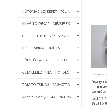
HŰTŐMÁGNES KERET - FÓLIA
VILÁGÍTÓ DEKOR - MÉCSESEK
GÉPÉSZET-PÉBÉ-gáz - KÉSZLETEK
IPARI KARIMA TÖMÍTÉS
TÖMÍTŐ TÁBLA - SZIGETELŐ LEMEZ
GUMILEMEZ - FILC - HÓTOLÓ
Üvegszál
TÖMÍTŐ ZSINÓR - RAGASZTÓ
FEHÉR 45
25 méte
SZEMÉLY GÉPJÁRMŰ TÖMÍTÉS
Nettó
5 0
Bruttó
6