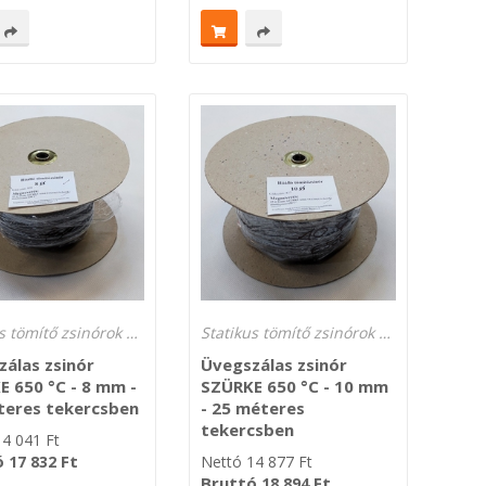
Statikus tömítő zsinórok 450 °C és 650 °C hőmérsékletre
Statikus tömítő zsinórok 450 °C és 650 °C hőmérsékletre
álas zsinór
Üvegszálas zsinór
 650 °C - 8 mm -
SZÜRKE 650 °C - 10 mm
teres tekercsben
- 25 méteres
tekercsben
14 041
Ft
ó
Ft
17 832
Nettó
14 877
Ft
Bruttó
Ft
18 894