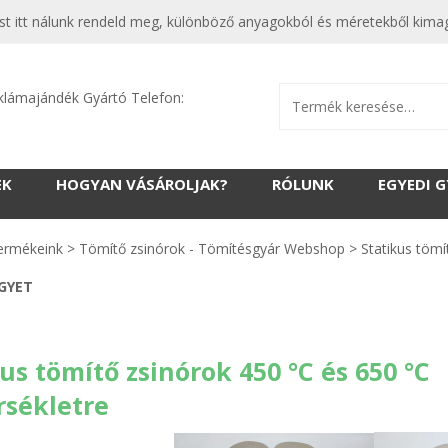
 most itt nálunk rendeld meg, különböző anyagokból és méretekből ki
klámajándék Gyártó Telefon:
EK
HOGYAN VÁSÁROLJAK?
RÓLUNK
EGYEDI 
ermékeink
>
Tömítő zsinórok - Tömítésgyár Webshop
>
Statikus töm
EGYET
us tömítő zsinórok 450 °C és 650 °C
sékletre