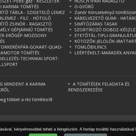
ÉSZET-PÉBÉ-gáz - KÉSZLETEK
HOSCH IPARI RAGASZTÓ
RI KARIMA TÖMÍTÉS
O-GYŰRŰ
ÍTŐ TÁBLA - SZIGETELŐ LEMEZ
Zsinór Körszelvényű tömítőzsi
ILEMEZ - FILC - HÓTOLÓ
KÁBELVEZETŐ GUMI - HATÁR
ÍTŐ ZSINÓR - RAGASZTÓ
SIMÍTÓZÁRAS TASAK
MÉLY GÉPJÁRMŰ TÖMÍTÉS
SZORTÍROZÓ DOBOZ-KÉSZLE
ER-ERŐGÉP-MOZDONY
ETETŐTÁL-TIPLI-GRANULÁT
ÉS
KÖTÖZŐK-JELÖLŐK-IRATTAR
ORKERÉKPÁR-GOKART-QUAD-
TÖMLŐBILINCS
AKMOTOR TÖMÍTÉS
LEÉRTÉKELT-MARADÉK ANYA
ELLEZÉS-TECHNIKAI SPORT-
LLSPORT
G MINDENT A KARIMA
A TÖMÍTÉSEK FELADATA ÉS
KRŐL
RENDSZEREZÉSE
eg többet a réz tömítésről
dásával, kényelmesebbé teheti a böngészést. A honlap további használatával 