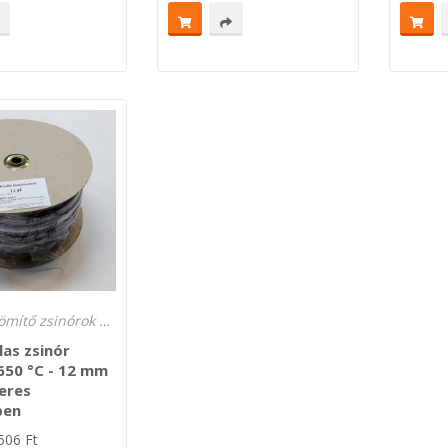
Statikus tömítő zsinórok 450 °C és 650 °C hőmérsékletre
as zsinór
650 °C - 12 mm
eres
ben
506
Ft