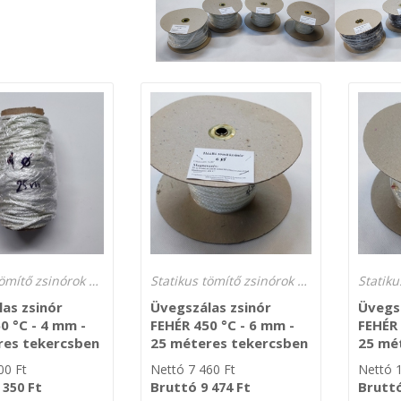
Statikus tömítő zsinórok 450 °C és 650 °C hőmérsékletre
Statikus tömítő zsinórok 450 °C és 650 °C hőmérsékletre
as zsinór
Üvegszálas zsinór
Üvegsz
0 °C - 4 mm -
FEHÉR 450 °C - 6 mm -
FEHÉR 
res tekercsben
25 méteres tekercsben
25 mé
00
Ft
Nettó
7 460
Ft
Nettó
Ft
Bruttó
Ft
Brutt
 350
9 474