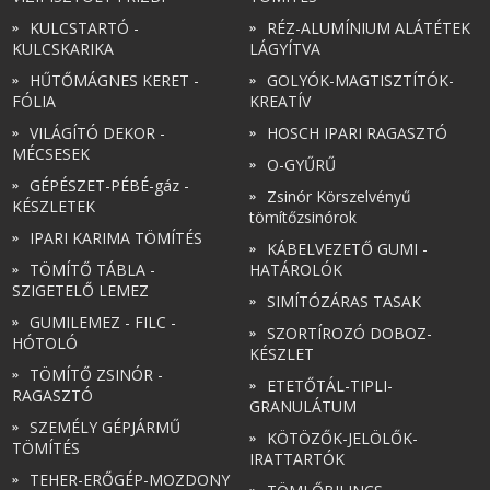
KULCSTARTÓ -
RÉZ-ALUMÍNIUM ALÁTÉTEK
KULCSKARIKA
LÁGYÍTVA
HŰTŐMÁGNES KERET -
GOLYÓK-MAGTISZTÍTÓK-
FÓLIA
KREATÍV
VILÁGÍTÓ DEKOR -
HOSCH IPARI RAGASZTÓ
MÉCSESEK
O-GYŰRŰ
GÉPÉSZET-PÉBÉ-gáz -
Zsinór Körszelvényű
KÉSZLETEK
tömítőzsinórok
IPARI KARIMA TÖMÍTÉS
KÁBELVEZETŐ GUMI -
TÖMÍTŐ TÁBLA -
HATÁROLÓK
SZIGETELŐ LEMEZ
SIMÍTÓZÁRAS TASAK
GUMILEMEZ - FILC -
SZORTÍROZÓ DOBOZ-
HÓTOLÓ
KÉSZLET
TÖMÍTŐ ZSINÓR -
ETETŐTÁL-TIPLI-
RAGASZTÓ
GRANULÁTUM
SZEMÉLY GÉPJÁRMŰ
KÖTÖZŐK-JELÖLŐK-
TÖMÍTÉS
IRATTARTÓK
TEHER-ERŐGÉP-MOZDONY