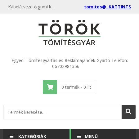
Kábelátvezető gumi különböző méretekben a gyártótól, akciósan
tomites@..KATTINTS
Egyedi Tömítésgyártás és Reklámajándék Gyártó Telefon:
06702981356
0
termék -
0
Ft
KATEGÓRIÁK
MENÜ