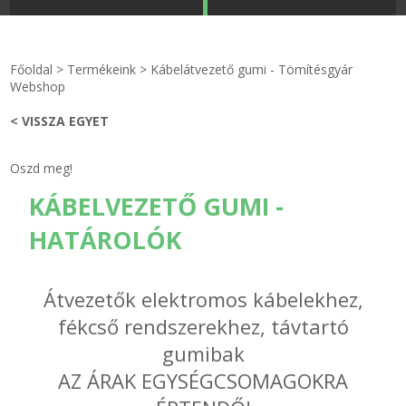
STRANDKAPSZULA - VÍZIPISZTOLY-FRIZBI
Főoldal
Főoldal
>
Termékeink
>
Kábelátvezető gumi - Tömítésgyár
KULCSTARTÓ - KULCSKARIKA
videók
Webshop
< VISSZA EGYET
HŰTŐMÁGNES KERET - FÓLIA
Termékek
Oszd meg!
VILÁGÍTÓ DEKOR - MÉCSESEK
Hogyan vásároljak?
KÁBELVEZETŐ GUMI -
GÉPÉSZET-PÉBÉ-gáz - KÉSZLETEK
Rólunk
HATÁROLÓK
IPARI KARIMA TÖMÍTÉS
Egyedi gyártás
Átvezetők elektromos kábelekhez,
TÖMÍTŐ TÁBLA - SZIGETELŐ LEMEZ
Hírek
fékcső rendszerekhez, távtartó
gumibak
GUMILEMEZ - FILC - HÓTOLÓ
Kapcsolat
AZ ÁRAK EGYSÉGCSOMAGOKRA
TÖMÍTŐ ZSINÓR - RAGASZTÓ
ÁSZF