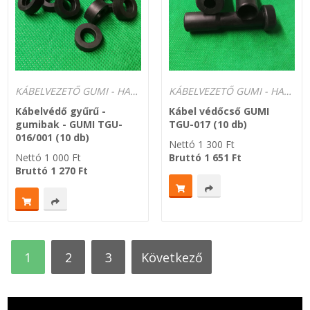
KÁBELVEZETŐ GUMI - HATÁROLÓK
KÁBELVEZETŐ GUMI - HATÁROLÓK
Kábelvédő gyűrű -
Kábel védőcső GUMI
gumibak - GUMI TGU-
TGU-017 (10 db)
016/001 (10 db)
Nettó
1 300
Ft
Nettó
1 000
Ft
Bruttó
1 651
Ft
Bruttó
1 270
Ft
1
2
3
következő