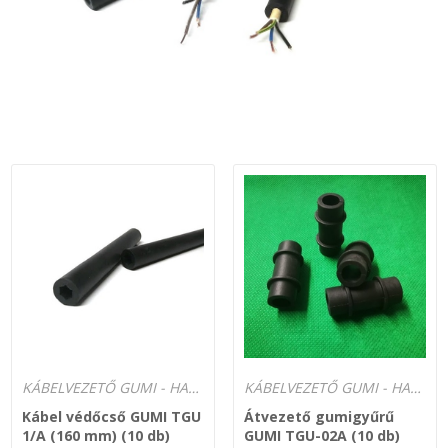
Zsinór Körszelvényű tömítőzsinórok
KÁBELVEZETŐ GUMI - HATÁROLÓK
SIMÍTÓZÁRAS TASAK
SZORTÍROZÓ DOBOZ-KÉSZLET
ETETŐTÁL-TIPLI-GRANULÁTUM
KÖTÖZŐK-JELÖLŐK-IRATTARTÓK
TÖMLŐBILINCS
KÁBELVEZETŐ GUMI - HATÁROLÓK
KÁBELVEZETŐ GUMI - HATÁROLÓK
LEÉRTÉKELT-MARADÉK ANYAGOK
Kábel védőcső GUMI TGU
Átvezető gumigyűrű
1/A (160 mm) (10 db)
GUMI TGU-02A (10 db)