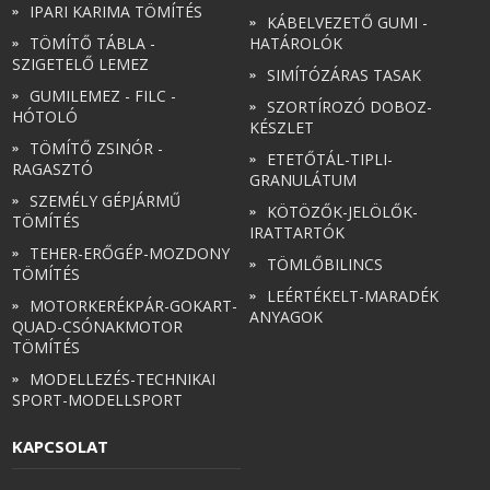
IPARI KARIMA TÖMÍTÉS
KÁBELVEZETŐ GUMI -
TÖMÍTŐ TÁBLA -
HATÁROLÓK
SZIGETELŐ LEMEZ
SIMÍTÓZÁRAS TASAK
GUMILEMEZ - FILC -
SZORTÍROZÓ DOBOZ-
HÓTOLÓ
KÉSZLET
TÖMÍTŐ ZSINÓR -
ETETŐTÁL-TIPLI-
RAGASZTÓ
GRANULÁTUM
SZEMÉLY GÉPJÁRMŰ
KÖTÖZŐK-JELÖLŐK-
TÖMÍTÉS
IRATTARTÓK
TEHER-ERŐGÉP-MOZDONY
TÖMLŐBILINCS
TÖMÍTÉS
LEÉRTÉKELT-MARADÉK
MOTORKERÉKPÁR-GOKART-
ANYAGOK
QUAD-CSÓNAKMOTOR
TÖMÍTÉS
MODELLEZÉS-TECHNIKAI
SPORT-MODELLSPORT
KAPCSOLAT