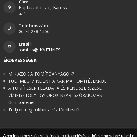
Cím:
Hajdúszoboszló, Baross
u. 4.
Telefonszám:
06 70 298-1356
Email:
tomites@..KATTINTS
ÉRDEKESSÉGEK
MIK AZOK A TÖMÍTŐANYAGOK?
TUDJ MEG MINDENT A KARIMA TÖMÍTÉSEKRŐL
A TÖMÍTÉSEK FELADATA ÉS RENDSZEREZÉSE
VÍZIPISZTOLY EGY ÖRÖK NYÁRI SZÓRAKOZÁS
Gumitörténet
Tudjon meg többet a réz tömítésről
A honlapon használt sütik (cookie) elfogadásával, kényelmesebbé teheti a