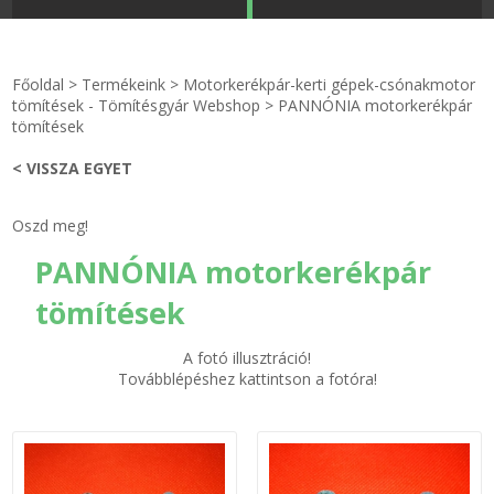
STRANDKAPSZULA - VÍZIPISZTOLY-FRIZBI
Főoldal
Főoldal
>
Termékeink
>
Motorkerékpár-kerti gépek-csónakmotor
KULCSTARTÓ - KULCSKARIKA
videók
tömítések - Tömítésgyár Webshop
>
PANNÓNIA motorkerékpár
tömítések
HŰTŐMÁGNES KERET - FÓLIA
Termékek
< VISSZA EGYET
VILÁGÍTÓ DEKOR - MÉCSESEK
Hogyan vásároljak?
Oszd meg!
PANNÓNIA motorkerékpár
GÉPÉSZET-PÉBÉ-gáz - KÉSZLETEK
Rólunk
tömítések
IPARI KARIMA TÖMÍTÉS
Egyedi gyártás
A fotó illusztráció!
TÖMÍTŐ TÁBLA - SZIGETELŐ LEMEZ
Hírek
Továbblépéshez kattintson a fotóra!
GUMILEMEZ - FILC - HÓTOLÓ
Kapcsolat
TÖMÍTŐ ZSINÓR - RAGASZTÓ
ÁSZF