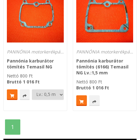
SZEMÉLY GÉPJÁRMŰ TÖMÍTÉS
Adatkezelés
TEHER-ERŐGÉP-MOZDONY TÖMÍTÉS
MOTORKERÉKPÁR-GOKART-QUAD-CSÓNAKMOTOR TÖMÍTÉS
PANNÓNIA motorkerékpár tömítések
PANNÓNIA motorkerékpár tömítések
MODELLEZÉS-TECHNIKAI SPORT-MODELLSPORT
Pannónia karburátor
Pannónia karburátor
tömítés Temasil NG
tömítés (6166) Temasil
NG Lv.:1,5 mm
Nettó
800
Ft
KOMPRESSZOR-SZIVATTYÚ TÖMÍTÉS
Bruttó
1 016
Ft
Nettó
800
Ft
Bruttó
1 016
Ft
RÉZ-ALUMÍNIUM ALÁTÉTEK LÁGYÍTVA
GOLYÓK-MAGTISZTÍTÓK-KREATÍV
HOSCH IPARI RAGASZTÓ
1
O-GYŰRŰ