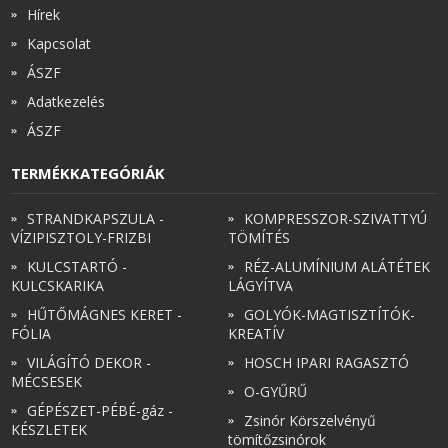
Hírek
Kapcsolat
ÁSZF
Adatkezelés
ÁSZF
TERMÉKKATEGÓRIÁK
STRANDKAPSZULA -
KOMPRESSZOR-SZIVATTYÚ
VÍZIPISZTOLY-FRIZBI
TÖMÍTÉS
KULCSTARTÓ -
RÉZ-ALUMÍNIUM ALÁTÉTEK
KULCSKARIKA
LÁGYÍTVA
HŰTŐMÁGNES KERET -
GOLYÓK-MAGTISZTÍTÓK-
FÓLIA
KREATÍV
VILÁGÍTÓ DEKOR -
HOSCH IPARI RAGASZTÓ
MÉCSESEK
O-GYŰRŰ
GÉPÉSZET-PÉBÉ-gáz -
Zsinór Körszelvényű
KÉSZLETEK
tömítőzsinórok