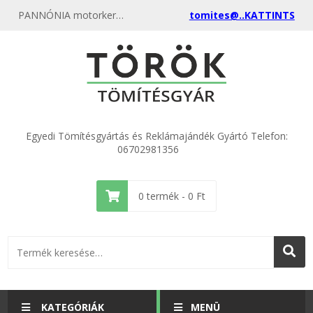
PANNÓNIA motorkerékpár tömítés - akciós motorkerékpár - kerti gép - csónakmotor tömítések gyártása, egyenest a gyártótól most itt nálunk rendelje meg, különböző anyagokból és méretekből kimagasló minőségben.
tomites@..KATTINTS
Egyedi Tömítésgyártás és Reklámajándék Gyártó Telefon:
06702981356
0
termék -
0
Ft
KATEGÓRIÁK
MENÜ