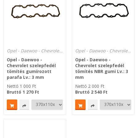
SZEMÉLY GÉPJÁRMŰ TÖMÍTÉS
Adatkezelés
TEHER-ERŐGÉP-MOZDONY TÖMÍTÉS
MOTORKERÉKPÁR-GOKART-QUAD-CSÓNAKMOTOR TÖMÍTÉS
Opel - Daewoo - Chevrolet szelepfedél parafa - NBR gumi - Temasil NG 250°C
Opel - Daewoo - Chevrolet szelepfedél parafa - NBR gumi - Temasil NG 250°C
MODELLEZÉS-TECHNIKAI SPORT-MODELLSPORT
Opel - Daewoo -
Opel - Daewoo -
Chevrolet szelepfedél
Chevrolet szelepfedél
tömítés gumírozott
tömítés NBR gumi Lv.: 3
KOMPRESSZOR-SZIVATTYÚ TÖMÍTÉS
parafa Lv.: 3 mm
mm
Nettó
1 000
Ft
Nettó
2 000
Ft
RÉZ-ALUMÍNIUM ALÁTÉTEK LÁGYÍTVA
Bruttó
1 270
Ft
Bruttó
2 540
Ft
GOLYÓK-MAGTISZTÍTÓK-KREATÍV
HOSCH IPARI RAGASZTÓ
O-GYŰRŰ