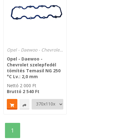
Zsinór Körszelvényű tömítőzsinórok
KÁBELVEZETŐ GUMI - HATÁROLÓK
SIMÍTÓZÁRAS TASAK
Opel - Daewoo - Chevrolet szelepfedél parafa - NBR gumi - Temasil NG 250°C
Opel - Daewoo -
SZORTÍROZÓ DOBOZ-KÉSZLET
Chevrolet szelepfedél
tömítés Temasil NG 250
ETETŐTÁL-TIPLI-GRANULÁTUM
°C Lv.: 2,0 mm
Nettó
2 000
Ft
Bruttó
2 540
Ft
KÖTÖZŐK-JELÖLŐK-IRATTARTÓK
TÖMLŐBILINCS
LEÉRTÉKELT-MARADÉK ANYAGOK
1