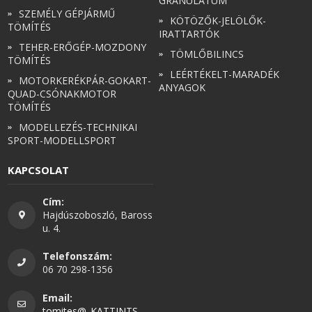
GRANULÁTUM
SZEMÉLY GÉPJÁRMŰ
KÖTÖZŐK-JELÖLŐK-
TÖMÍTÉS
IRATTARTÓK
TEHER-ERŐGÉP-MOZDONY
TÖMLŐBILINCS
TÖMÍTÉS
LEÉRTÉKELT-MARADÉK
MOTORKERÉKPÁR-GOKART-
ANYAGOK
QUAD-CSÓNAKMOTOR
TÖMÍTÉS
MODELLEZÉS-TECHNIKAI
SPORT-MODELLSPORT
KAPCSOLAT
Cím:
Hajdúszoboszló, Baross
u. 4.
Telefonszám:
06 70 298-1356
Email:
tomites@..KATTINTS