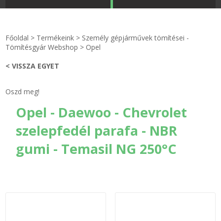
STRANDKAPSZULA - VÍZIPISZTOLY-FRIZBI
Főoldal
Főoldal
>
Termékeink
>
Személy gépjárművek tömítései -
KULCSTARTÓ - KULCSKARIKA
videók
Tömítésgyár Webshop
>
Opel
< VISSZA EGYET
HŰTŐMÁGNES KERET - FÓLIA
Termékek
Oszd meg!
VILÁGÍTÓ DEKOR - MÉCSESEK
Hogyan vásároljak?
Opel - Daewoo - Chevrolet
GÉPÉSZET-PÉBÉ-gáz - KÉSZLETEK
Rólunk
szelepfedél parafa - NBR
IPARI KARIMA TÖMÍTÉS
Egyedi gyártás
gumi - Temasil NG 250°C
TÖMÍTŐ TÁBLA - SZIGETELŐ LEMEZ
Hírek
GUMILEMEZ - FILC - HÓTOLÓ
Kapcsolat
TÖMÍTŐ ZSINÓR - RAGASZTÓ
ÁSZF