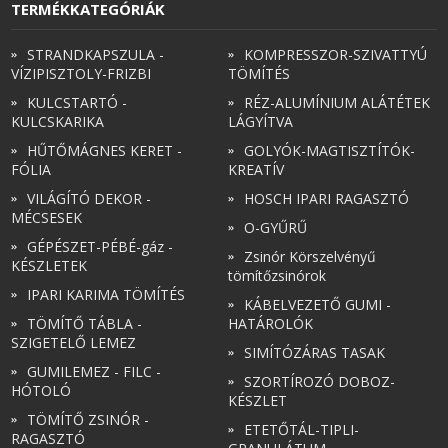
TERMÉKKATEGÓRIÁK
STRANDKAPSZULA -
KOMPRESSZOR-SZIVATTYÚ
VÍZIPISZTOLY-FRIZBI
TÖMÍTÉS
KULCSTARTÓ -
RÉZ-ALUMÍNIUM ALÁTÉTEK
KULCSKARIKA
LÁGYÍTVA
HŰTŐMÁGNES KERET -
GOLYÓK-MAGTISZTÍTÓK-
FÓLIA
KREATÍV
VILÁGÍTÓ DEKOR -
HOSCH IPARI RAGASZTÓ
MÉCSESEK
O-GYŰRŰ
GÉPÉSZET-PÉBÉ-gáz -
Zsinór Körszelvényű
KÉSZLETEK
tömítőzsinórok
IPARI KARIMA TÖMÍTÉS
KÁBELVEZETŐ GUMI -
TÖMÍTŐ TÁBLA -
HATÁROLÓK
SZIGETELŐ LEMEZ
SIMÍTÓZÁRAS TASAK
GUMILEMEZ - FILC -
SZORTÍROZÓ DOBOZ-
HÓTOLÓ
KÉSZLET
TÖMÍTŐ ZSINÓR -
ETETŐTÁL-TIPLI-
RAGASZTÓ