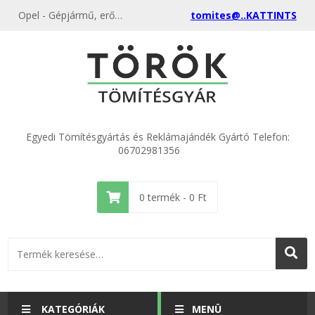
Opel - Gépjármű, erőgép, mozdony tömítések különböző méretekből a gyártótól, akciós áron
tomites@..KATTINTS
Egyedi Tömítésgyártás és Reklámajándék Gyártó Telefon:
06702981356
0
termék -
0
Ft
KATEGÓRIÁK
MENÜ