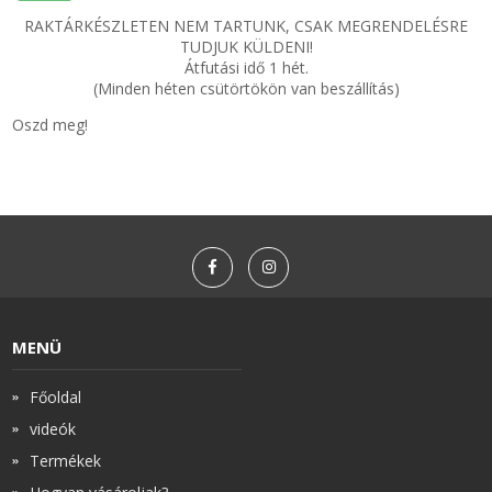
RAKTÁRKÉSZLETEN NEM TARTUNK, CSAK MEGRENDELÉSRE
TUDJUK KÜLDENI!
Zsinór Körszelvényű tömítőzsinórok
Átfutási idő 1 hét.
(Minden héten csütörtökön van beszállítás)
KÁBELVEZETŐ GUMI - HATÁROLÓK
Oszd meg!
SIMÍTÓZÁRAS TASAK
SZORTÍROZÓ DOBOZ-KÉSZLET
ETETŐTÁL-TIPLI-GRANULÁTUM
KÖTÖZŐK-JELÖLŐK-IRATTARTÓK
MENÜ
TÖMLŐBILINCS
Főoldal
videók
LEÉRTÉKELT-MARADÉK ANYAGOK
Termékek