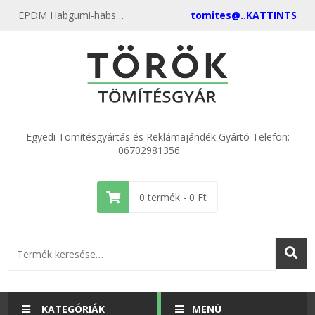
EPDM Habgumi-habszivacs lemezek - Akciósan különböző vastagságokban!
tomites@..KATTINTS
Egyedi Tömítésgyártás és Reklámajándék Gyártó Telefon:
06702981356
0
termék -
0
Ft
KATEGÓRIÁK
MENÜ