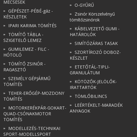
MÉCSESEK
O-GYŰRŰ
GÉPÉSZET-PÉBÉ-gáz -
Zsinór Körszelvényű
KÉSZLETEK
tömítőzsinórok
IPARI KARIMA TÖMÍTÉS
KÁBELVEZETŐ GUMI -
TÖMÍTŐ TÁBLA -
HATÁROLÓK
SZIGETELŐ LEMEZ
SIMÍTÓZÁRAS TASAK
GUMILEMEZ - FILC -
SZORTÍROZÓ DOBOZ-
HÓTOLÓ
KÉSZLET
TÖMÍTŐ ZSINÓR -
ETETŐTÁL-TIPLI-
RAGASZTÓ
GRANULÁTUM
SZEMÉLY GÉPJÁRMŰ
KÖTÖZŐK-JELÖLŐK-
TÖMÍTÉS
IRATTARTÓK
TEHER-ERŐGÉP-MOZDONY
TÖMLŐBILINCS
TÖMÍTÉS
LEÉRTÉKELT-MARADÉK
MOTORKERÉKPÁR-GOKART-
ANYAGOK
QUAD-CSÓNAKMOTOR
TÖMÍTÉS
MODELLEZÉS-TECHNIKAI
SPORT-MODELLSPORT