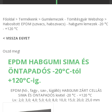
STRANDKAPSZULA - VÍZIPISZTOLY-FRIZBI
Főoldal
Főoldal
>
Termékeink
>
Gumilemezek - Tömítésgyár Webshop
>
KULCSTARTÓ - KULCSKARIKA
videók
Habosított EPDM (szivacs, habszivacs) - habgumi lemezek -20 °C
- +120 °C
HŰTŐMÁGNES KERET - FÓLIA
Termékek
< VISSZA EGYET
VILÁGÍTÓ DEKOR - MÉCSESEK
Hogyan vásároljak?
Oszd meg!
EPDM HABGUMI SIMA ÉS
GÉPÉSZET-PÉBÉ-gáz - KÉSZLETEK
Rólunk
ÖNTAPADÓS -20°C-tól
IPARI KARIMA TÖMÍTÉS
Egyedi gyártás
+120°C-ig.
TÖMÍTŐ TÁBLA - SZIGETELŐ LEMEZ
Hírek
EPDM (hő-, fagy-, sav-, lúgálló) HABGUMI ZÁRT CELLÁS
SIMA ÉS ÖNTAPADÓS kivitel -20 °C - +120 °C
GUMILEMEZ - FILC - HÓTOLÓ
Kapcsolat
Lv.: 2,0; 3,0; 4,0; 5,0; 6,0; 8,0; 10,0; 15,0; 20,0; 25,0 mm
TÖMÍTŐ ZSINÓR - RAGASZTÓ
ÁSZF