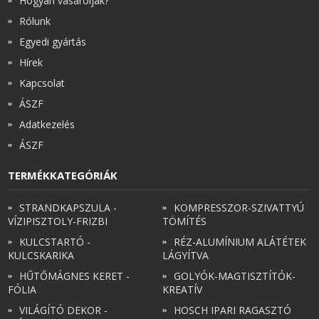
Hogyan vásároljak?
Rólunk
Egyedi gyártás
Hírek
Kapcsolat
ÁSZF
Adatkezelés
ÁSZF
TERMÉKKATEGÓRIÁK
STRANDKAPSZULA -
KOMPRESSZOR-SZIVATTYÚ
VÍZIPISZTOLY-FRIZBI
TÖMÍTÉS
KULCSTARTÓ -
RÉZ-ALUMÍNIUM ALÁTÉTEK
KULCSKARIKA
LÁGYÍTVA
HŰTŐMÁGNES KERET -
GOLYÓK-MAGTISZTÍTÓK-
FÓLIA
KREATÍV
VILÁGÍTÓ DEKOR -
HOSCH IPARI RAGASZTÓ