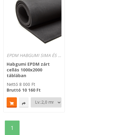
SZEMÉLY GÉPJÁRMŰ TÖMÍTÉS
Adatkezelés
TEHER-ERŐGÉP-MOZDONY TÖMÍTÉS
MOTORKERÉKPÁR-GOKART-QUAD-CSÓNAKMOTOR TÖMÍTÉS
EPDM HABGUMI SIMA ÉS ÖNTAPADÓS -20°C-tól +120°C-ig.
MODELLEZÉS-TECHNIKAI SPORT-MODELLSPORT
Habgumi EPDM zárt
cellás 1000x2000
KOMPRESSZOR-SZIVATTYÚ TÖMÍTÉS
táblában
Nettó
8 000
Ft
RÉZ-ALUMÍNIUM ALÁTÉTEK LÁGYÍTVA
Bruttó
10 160
Ft
GOLYÓK-MAGTISZTÍTÓK-KREATÍV
HOSCH IPARI RAGASZTÓ
1
O-GYŰRŰ