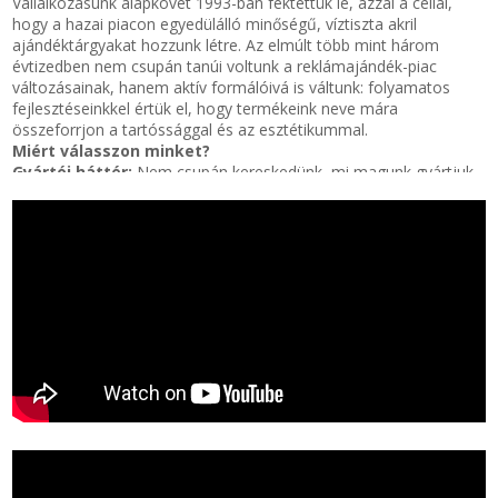
Vállalkozásunk alapkövét 1993-ban fektettük le, azzal a céllal,
hogy a hazai piacon egyedülálló minőségű, víztiszta akril
ajándéktárgyakat hozzunk létre. Az elmúlt több mint három
évtizedben nem csupán tanúi voltunk a reklámajándék-piac
változásainak, hanem aktív formálóivá is váltunk: folyamatos
fejlesztéseinkkel értük el, hogy termékeink neve mára
összeforrjon a tartóssággal és az esztétikummal.
Miért válasszon minket?
Gyártói háttér:
Nem csupán kereskedünk, mi magunk gyártjuk
termékeinket. Ez garantálja a folyamatos készletet, a
rugalmasságot és a közvetlen minőségellenőrzést.
Víztiszta minőség: Termékeink (kulcstartók, hűtőmágnesek,
fotótartók) speciális, magas fényáteresztő képességű
alapanyagból készülnek. Nem sárgulnak be, nem homályosodnak
el – az emlékek nálunk kristálytiszták maradnak.
Innovatív formák:
A klasszikus téglalap alakú tokoktól kezdve a
modern Maya multifunkciós kereteken át az érzelmes szív
formákig minden igényre kínálunk megoldást.
Magyar szaktudás:
Büszkék vagyunk rá, hogy 1993 óta hazai
munkaerővel és szakértelemmel szolgáljuk ki partnereinket,
legyen szó egyedi megrendelésről vagy nagykereskedelmi
mennyiségről.
Hiszünk abban, hogy egy hűtőmágnes vagy egy kulcstartó több,
mint egy egyszerű tárgy: egy megőrzött pillanat, egy kedves