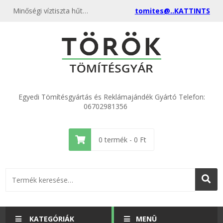
Minőségi víztiszta hűtőmágnes tokok és alapanyagok. Könnyen szerelhető, átlátszó akril tokok fényképekhez és reklámajándékokhoz. Rendeljen közvetlenül a gyártótól!
tomites@..KATTINTS
Egyedi Tömítésgyártás és Reklámajándék Gyártó Telefon:
06702981356
0
termék -
0
Ft
KATEGÓRIÁK
MENÜ