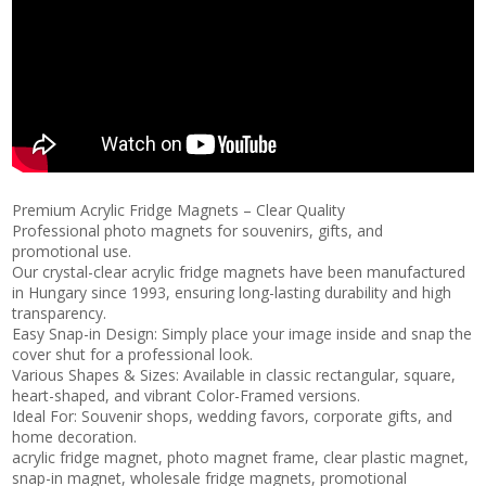
Mágnesgyár – hűtőmágnes gyár
Premium Acrylic Fridge Magnets – Clear Quality
Professional photo magnets for souvenirs, gifts, and
promotional use.
Our crystal-clear acrylic fridge magnets have been manufactured
in Hungary since 1993, ensuring long-lasting durability and high
transparency.
Easy Snap-in Design: Simply place your image inside and snap the
cover shut for a professional look.
Various Shapes & Sizes: Available in classic rectangular, square,
heart-shaped, and vibrant Color-Framed versions.
Ideal For: Souvenir shops, wedding favors, corporate gifts, and
home decoration.
acrylic fridge magnet, photo magnet frame, clear plastic magnet,
snap-in magnet, wholesale fridge magnets, promotional