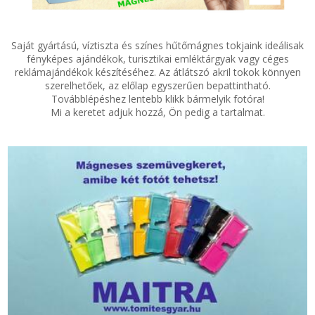
SZEMÉLY GÉPJÁRMŰ TÖMÍTÉS
Adatkezelés
Saját gyártású, víztiszta és színes hűtőmágnes tokjaink ideálisak
fényképes ajándékok, turisztikai emléktárgyak vagy céges
TEHER-ERŐGÉP-MOZDONY TÖMÍTÉS
reklámajándékok készítéséhez. Az átlátszó akril tokok könnyen
szerelhetőek, az előlap egyszerűen bepattintható.
Továbblépéshez lentebb klikk bármelyik fotóra!
MOTORKERÉKPÁR-GOKART-QUAD-CSÓNAKMOTOR TÖMÍTÉS
Mi a keretet adjuk hozzá, Ön pedig a tartalmat.
MODELLEZÉS-TECHNIKAI SPORT-MODELLSPORT
KOMPRESSZOR-SZIVATTYÚ TÖMÍTÉS
RÉZ-ALUMÍNIUM ALÁTÉTEK LÁGYÍTVA
GOLYÓK-MAGTISZTÍTÓK-KREATÍV
HOSCH IPARI RAGASZTÓ
O-GYŰRŰ