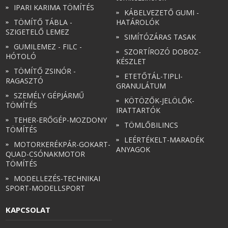
IPARI KARIMA TÖMÍTÉS
KÁBELVEZETŐ GUMI -
TÖMÍTŐ TÁBLA -
HATÁROLÓK
SZIGETELŐ LEMEZ
SIMÍTÓZÁRAS TASAK
GUMILEMEZ - FILC -
SZORTÍROZÓ DOBOZ-
HÓTOLÓ
KÉSZLET
TÖMÍTŐ ZSINÓR -
ETETŐTÁL-TIPLI-
RAGASZTÓ
GRANULÁTUM
SZEMÉLY GÉPJÁRMŰ
KÖTÖZŐK-JELÖLŐK-
TÖMÍTÉS
IRATTARTÓK
TEHER-ERŐGÉP-MOZDONY
TÖMLŐBILINCS
TÖMÍTÉS
LEÉRTÉKELT-MARADÉK
MOTORKERÉKPÁR-GOKART-
ANYAGOK
QUAD-CSÓNAKMOTOR
TÖMÍTÉS
MODELLEZÉS-TECHNIKAI
SPORT-MODELLSPORT
KAPCSOLAT