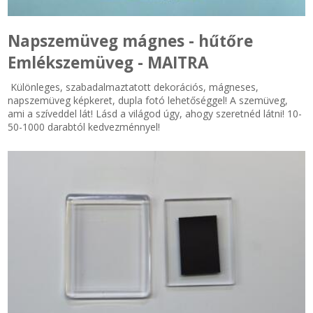
Zsinór Körszelvényű tömítőzsinórok
Napszemüveg mágnes - hűtőre
Emlékszemüveg - MAITRA
KÁBELVEZETŐ GUMI - HATÁROLÓK
Különleges, szabadalmaztatott dekorációs, mágneses,
napszemüveg képkeret, dupla fotó lehetőséggel! A szemüveg,
SIMÍTÓZÁRAS TASAK
ami a szíveddel lát! Lásd a világod úgy, ahogy szeretnéd látni! 10-
50-1000 darabtól kedvezménnyel!
SZORTÍROZÓ DOBOZ-KÉSZLET
ETETŐTÁL-TIPLI-GRANULÁTUM
KÖTÖZŐK-JELÖLŐK-IRATTARTÓK
TÖMLŐBILINCS
LEÉRTÉKELT-MARADÉK ANYAGOK