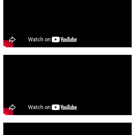
emlék vagy egy sikeres üzleti üzenet hordozója. Mi a keretet
adjuk hozzá, Ön pedig a tartalmat.
Köszönjük, hogy 1993 óta megtisztel minket bizalmával!