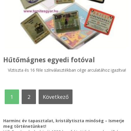
Hűtőmágnes egyedi fotóval
Víztiszta és 16 féle színválasztékban cége arculatához igazítva!
1
2
következő
Harminc év tapasztalat, kristálytiszta minőség – Ismerje
meg történetünket!