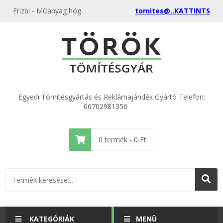
Frizbi - Műanyag hógolyókészítő, frizbik különböző színben gyártótól akciósan
tomites@..KATTINTS
Egyedi Tömítésgyártás és Reklámajándék Gyártó Telefon:
06702981356
0
termék -
0
Ft
KATEGÓRIÁK
MENÜ