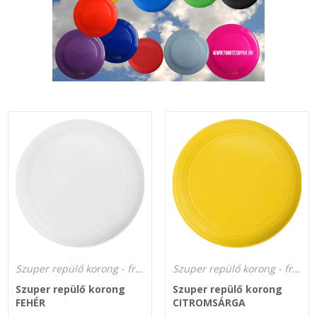
SZEMÉLY GÉPJÁRMŰ TÖMÍTÉS
Adatkezelés
TEHER-ERŐGÉP-MOZDONY TÖMÍTÉS
MOTORKERÉKPÁR-GOKART-QUAD-CSÓNAKMOTOR TÖMÍTÉS
MODELLEZÉS-TECHNIKAI SPORT-MODELLSPORT
KOMPRESSZOR-SZIVATTYÚ TÖMÍTÉS
RÉZ-ALUMÍNIUM ALÁTÉTEK LÁGYÍTVA
GOLYÓK-MAGTISZTÍTÓK-KREATÍV
Szuper repülő korong - frizbi dobókorong a gyártótól!
Szuper repülő korong - frizbi dobókorong a gyártótól!
HOSCH IPARI RAGASZTÓ
Szuper repülő korong
Szuper repülő korong
FEHÉR
CITROMSÁRGA
O-GYŰRŰ