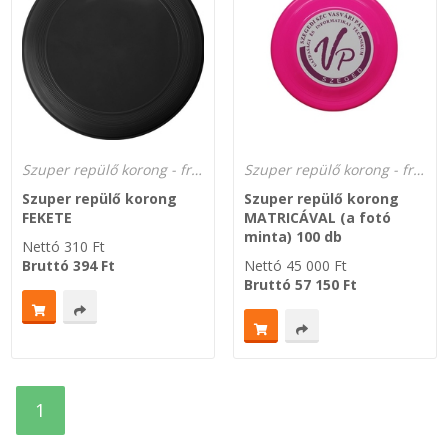
Szuper repülő korong - frizbi dobókorong a gyártótól!
Szuper repülő korong - frizbi dobókorong a gyártótól!
Szuper repülő korong
Szuper repülő korong
FEKETE
MATRICÁVAL (a fotó
minta) 100 db
Nettó
310
Ft
Bruttó
394
Ft
Nettó
45 000
Ft
Bruttó
57 150
Ft
1