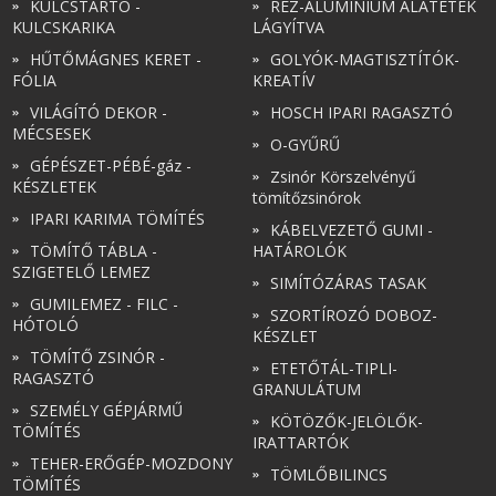
KULCSTARTÓ -
RÉZ-ALUMÍNIUM ALÁTÉTEK
KULCSKARIKA
LÁGYÍTVA
HŰTŐMÁGNES KERET -
GOLYÓK-MAGTISZTÍTÓK-
FÓLIA
KREATÍV
VILÁGÍTÓ DEKOR -
HOSCH IPARI RAGASZTÓ
MÉCSESEK
O-GYŰRŰ
GÉPÉSZET-PÉBÉ-gáz -
Zsinór Körszelvényű
KÉSZLETEK
tömítőzsinórok
IPARI KARIMA TÖMÍTÉS
KÁBELVEZETŐ GUMI -
TÖMÍTŐ TÁBLA -
HATÁROLÓK
SZIGETELŐ LEMEZ
SIMÍTÓZÁRAS TASAK
GUMILEMEZ - FILC -
SZORTÍROZÓ DOBOZ-
HÓTOLÓ
KÉSZLET
TÖMÍTŐ ZSINÓR -
ETETŐTÁL-TIPLI-
RAGASZTÓ
GRANULÁTUM
SZEMÉLY GÉPJÁRMŰ
KÖTÖZŐK-JELÖLŐK-
TÖMÍTÉS
IRATTARTÓK
TEHER-ERŐGÉP-MOZDONY
TÖMLŐBILINCS
TÖMÍTÉS