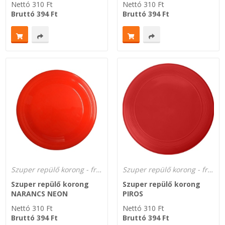
Nettó
310
Ft
Nettó
310
Ft
Bruttó
394
Ft
Bruttó
394
Ft
Zsinór Körszelvényű tömítőzsinórok
KÁBELVEZETŐ GUMI - HATÁROLÓK
SIMÍTÓZÁRAS TASAK
SZORTÍROZÓ DOBOZ-KÉSZLET
ETETŐTÁL-TIPLI-GRANULÁTUM
KÖTÖZŐK-JELÖLŐK-IRATTARTÓK
Szuper repülő korong - frizbi dobókorong a gyártótól!
Szuper repülő korong - frizbi dobókorong a gyártótól!
TÖMLŐBILINCS
Szuper repülő korong
Szuper repülő korong
NARANCS NEON
PIROS
LEÉRTÉKELT-MARADÉK ANYAGOK
Nettó
310
Ft
Nettó
310
Ft
Bruttó
394
Ft
Bruttó
394
Ft