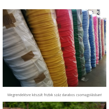
Megrendelésre készült frizbik száz darabos csomagolásban!