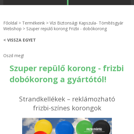
STRANDKAPSZULA - VÍZIPISZTOLY-FRIZBI
Főoldal
Főoldal
>
Termékeink
>
Vízi Biztonsági Kapszula- Tömítésgyár
KULCSTARTÓ - KULCSKARIKA
videók
Webshop
>
Szuper repülő korong Frizbi - dobókorong
< VISSZA EGYET
HŰTŐMÁGNES KERET - FÓLIA
Termékek
Oszd meg!
VILÁGÍTÓ DEKOR - MÉCSESEK
Hogyan vásároljak?
Szuper repülő korong - frizbi
GÉPÉSZET-PÉBÉ-gáz - KÉSZLETEK
Rólunk
dobókorong a gyártótól!
IPARI KARIMA TÖMÍTÉS
Egyedi gyártás
Strandkellékek – reklámozható
TÖMÍTŐ TÁBLA - SZIGETELŐ LEMEZ
Hírek
frizbi-színes korongok
GUMILEMEZ - FILC - HÓTOLÓ
Kapcsolat
TÖMÍTŐ ZSINÓR - RAGASZTÓ
ÁSZF