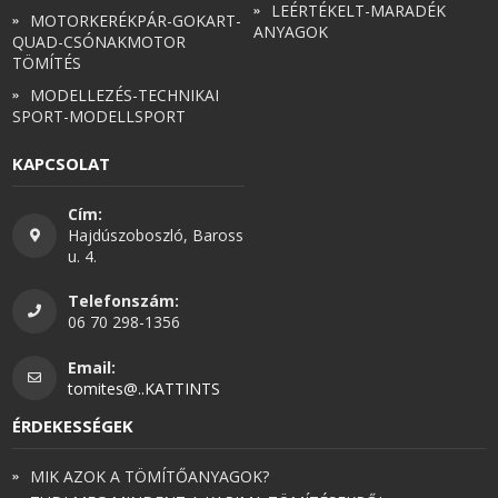
LEÉRTÉKELT-MARADÉK
MOTORKERÉKPÁR-GOKART-
ANYAGOK
QUAD-CSÓNAKMOTOR
TÖMÍTÉS
MODELLEZÉS-TECHNIKAI
SPORT-MODELLSPORT
KAPCSOLAT
Cím:
Hajdúszoboszló, Baross
u. 4.
Telefonszám:
06 70 298-1356
Email:
tomites@..KATTINTS
ÉRDEKESSÉGEK
MIK AZOK A TÖMÍTŐANYAGOK?