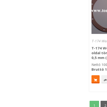
T-174 We
T-174 W
oldal tö
0,5 mm (
Nettó
10
Bruttó
1
1
2