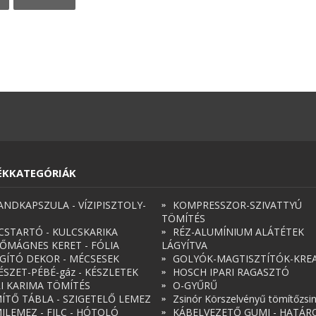
ÉKKATEGÓRIÁK
ANDKAPSZULA - VÍZIPISZTOLY-
KOMPRESSZOR-SZIVATTYÚ
TÖMÍTÉS
CSTARTÓ - KULCSKARIKA
RÉZ-ALUMÍNIUM ALÁTÉTEK
ŐMÁGNES KERET - FÓLIA
LÁGYÍTVA
ÁGÍTÓ DEKOR - MÉCSESEK
GOLYÓK-MAGTISZTÍTÓK-KREA
ÉSZET-PÉBÉ-gáz - KÉSZLETEK
HOSCH IPARI RAGASZTÓ
RI KARIMA TÖMÍTÉS
O-GYŰRŰ
ÍTŐ TÁBLA - SZIGETELŐ LEMEZ
Zsinór Körszelvényű tömítőzsi
ILEMEZ - FILC - HÓTOLÓ
KÁBELVEZETŐ GUMI - HATÁR