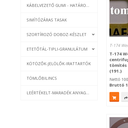
KÁBELVEZETŐ GUMI - HATÁROLÓK
SIMÍTÓZÁRAS TASAK
SZORTÍROZÓ DOBOZ-KÉSZLET
T-174 We
ETETŐTÁL-TIPLI-GRANULÁTUM
T-174 W
centrifu
KÖTÖZŐK-JELÖLŐK-IRATTARTÓK
tömítés
(191.)
TÖMLŐBILINCS
Nettó
10
Bruttó
1
LEÉRTÉKELT-MARADÉK ANYAGOK