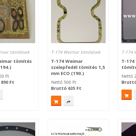
imar tömítések
T-174 Weimar tömítések
T-174 
eimar tömítés
T-174 Weimar
T-174
(194.)
szelepfedél tömítés 1,5
tömíté
mm ECO (190.)
00
Ft
Nettó
Ft
Brutt
 890
Nettó
500
Ft
Bruttó
Ft
635