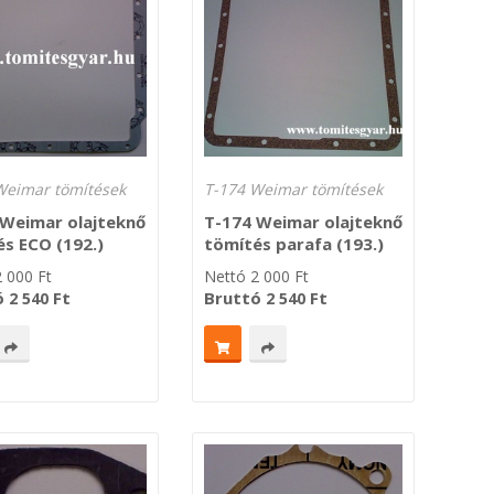
Weimar tömítések
T-174 Weimar tömítések
 Weimar olajteknő
T-174 Weimar olajteknő
s ECO (192.)
tömítés parafa (193.)
2 000
Ft
Nettó
2 000
Ft
ó
Ft
Bruttó
Ft
2 540
2 540