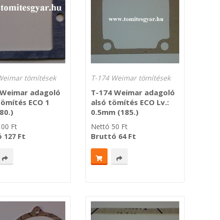
Weimar tömítések
T-174 Weimar tömítések
 Weimar adagoló
T-174 Weimar adagoló
tömítés ECO 1
alsó tömítés ECO Lv.:
80.)
0.5mm (185.)
100
Ft
Nettó
50
Ft
ó
Ft
Bruttó
Ft
127
64