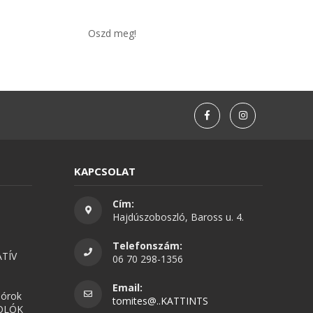
Oszd meg!
KAPCSOLAT
Cím:
Hajdúszoboszló, Baross u. 4.
Telefonszám:
TÍV
06 70 298-1356
Email:
nórok
tomites@..KATTINTS
OLÓK