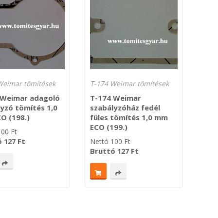
Weimar tömítések
T-174 Weimar tömítések
 Weimar adagoló
T-174 Weimar
yzó tömítés 1,0
szabályzóház fedél
O (198.)
füles tömítés 1,0 mm
ECO (199.)
100
Ft
ó
Ft
127
Nettó
100
Ft
Bruttó
Ft
127