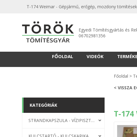
T-174 Weimar - Gépjármű, erőgép, mozdony tömítések 
Egyedi Tömítésgyártás és Re
06702981356
FŐOLDAL
VIDEÓK
TERMÉK
Főoldal
>
T
< VISSZA 
KATEGÓRIÁK
T-174
STRANDKAPSZULA - VÍZIPISZTOLY-FRIZBI
KULCSTARTÓ - KULCSKARIKA