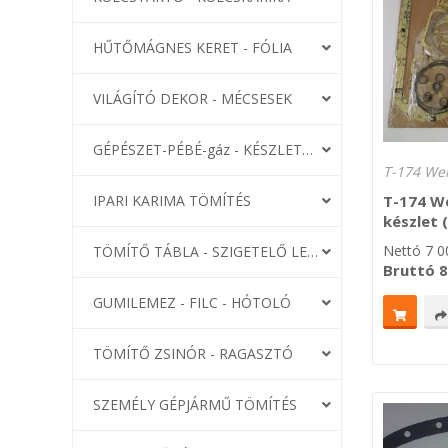
HŰTŐMÁGNES KERET - FÓLIA
VILÁGÍTÓ DEKOR - MÉCSESEK
GÉPÉSZET-PÉBÉ-gáz - KÉSZLETEK
T-174 We
T-174 W
IPARI KARIMA TÖMÍTÉS
készlet 
Nettó
7 0
TÖMÍTŐ TÁBLA - SZIGETELŐ LEMEZ
Bruttó
8
GUMILEMEZ - FILC - HÓTOLÓ
TÖMÍTŐ ZSINÓR - RAGASZTÓ
SZEMÉLY GÉPJÁRMŰ TÖMÍTÉS