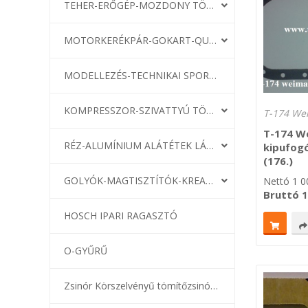
TEHER-ERŐGÉP-MOZDONY TÖMÍTÉS
MOTORKERÉKPÁR-GOKART-QUAD-CSÓNAKMOTOR TÖMÍTÉS
MODELLEZÉS-TECHNIKAI SPORT-MODELLSPORT
KOMPRESSZOR-SZIVATTYÚ TÖMÍTÉS
T-174 We
T-174 W
RÉZ-ALUMÍNIUM ALÁTÉTEK LÁGYÍTVA
kipufog
(176.)
GOLYÓK-MAGTISZTÍTÓK-KREATÍV
Nettó
1 0
Bruttó
1
HOSCH IPARI RAGASZTÓ
O-GYŰRŰ
Zsinór Körszelvényű tömítőzsinórok