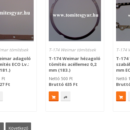
imar tömítések
T-174 Weimar tömítések
T-174 
eimar adagoló
T-174 Weimar hézagoló
T-174
mítés ECO Lv.:
tömítés acéllemez 0,2
szabál
181.)
mm (183.)
mm EC
0
Ft
Nettó
500
Ft
Nettó
Ft
Bruttó
Ft
Brutt
27
635
következő