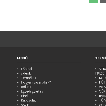
MENÜ
TERM
Főoldal
STR
videók
FRIZBI
Termékek
KUL
Hogyan vásároljak?
HŰT
Rólunk
VIL
Egyedi gyártás
GÉP
Hírek
IPA
Kapcsolat
TÖM
ÁSZF
GUM