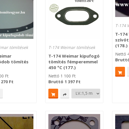
T-174 
T-174
szívó
(178.)
imar tömítések
T-174 Weimar tömítések
Nettó
eimar
T-174 Weimar kipufogó
Brutt
ódob tömítés
tömítés fémperemmel
450 °C (177.)
00
Ft
Nettó
1 100
Ft
Ft
Bruttó
Ft
 270
1 397