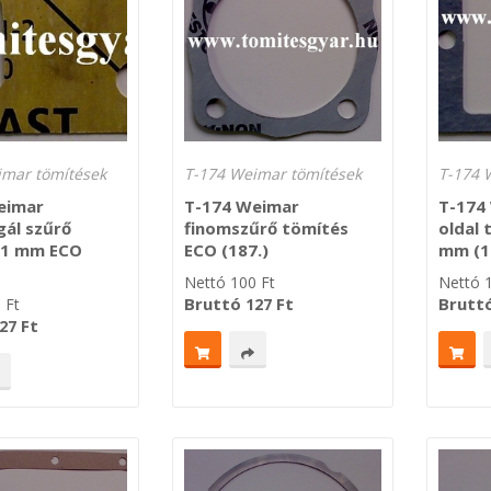
imar tömítések
T-174 Weimar tömítések
T-174 
eimar
T-174 Weimar
T-174
gál szűrő
finomszűrő tömítés
oldal 
 1 mm ECO
ECO (187.)
mm (1
Nettó
100
Ft
Nettó
Bruttó
Ft
Brutt
0
Ft
127
Ft
27