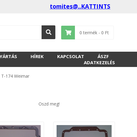
tomites@..KATTINTS
0
termék -
0
Ft
GYÁRTÁS
HÍREK
KAPCSOLAT
ÁSZF
ADATKEZELÉS
>
T-174 Weimar
Oszd meg!