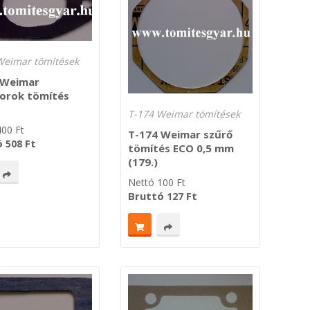
Weimar tömítések
 Weimar
torok tömítés
T-174 Weimar tömítések
400
Ft
T-174 Weimar szűrő
ó
Ft
508
tömítés ECO 0,5 mm
(179.)
Nettó
100
Ft
Bruttó
Ft
127