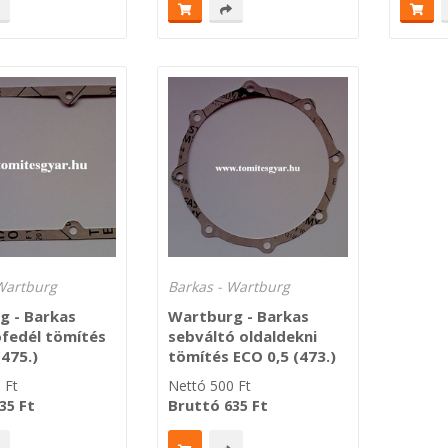
Wartburg
Barkas - Wartburg
g - Barkas
Wartburg - Barkas
ófedél tömítés
sebváltó oldaldekni
(475.)
tömítés ECO 0,5 (473.)
0
Ft
Nettó
500
Ft
Ft
Bruttó
Ft
35
635