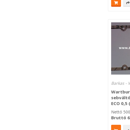
Barkas - 
Wartbur
sebvált
ECO 0,5 
Nettó
50
Bruttó
6