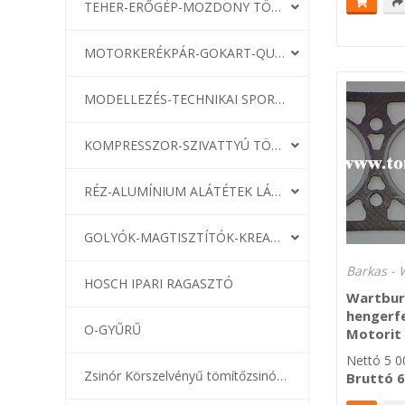
TEHER-ERŐGÉP-MOZDONY TÖMÍTÉS
MOTORKERÉKPÁR-GOKART-QUAD-CSÓNAKMOTOR TÖMÍTÉS
MODELLEZÉS-TECHNIKAI SPORT-MODELLSPORT
KOMPRESSZOR-SZIVATTYÚ TÖMÍTÉS
RÉZ-ALUMÍNIUM ALÁTÉTEK LÁGYÍTVA
GOLYÓK-MAGTISZTÍTÓK-KREATÍV
Barkas - 
HOSCH IPARI RAGASZTÓ
Wartbur
hengerfe
O-GYŰRŰ
Motorit 
Nettó
5 0
Zsinór Körszelvényű tömítőzsinórok
Bruttó
6