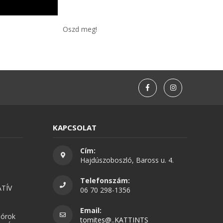
Oszd meg!
KAPCSOLAT
Cím:
Hajdúszoboszló, Baross u. 4.
Telefonszám:
TÍV
06 70 298-1356
Email:
nórok
tomites@..KATTINTS