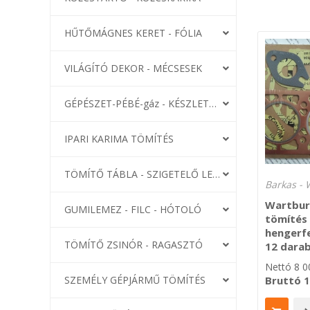
HŰTŐMÁGNES KERET - FÓLIA
VILÁGÍTÓ DEKOR - MÉCSESEK
GÉPÉSZET-PÉBÉ-gáz - KÉSZLETEK
IPARI KARIMA TÖMÍTÉS
TÖMÍTŐ TÁBLA - SZIGETELŐ LEMEZ
Barkas - 
Wartbur
GUMILEMEZ - FILC - HÓTOLÓ
tömítés 
hengerfe
TÖMÍTŐ ZSINÓR - RAGASZTÓ
12 dara
Nettó
8 0
Bruttó
SZEMÉLY GÉPJÁRMŰ TÖMÍTÉS
1