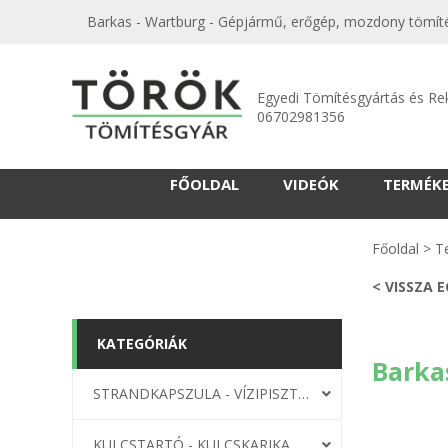
Barkas - Wartburg - Gépjármű, erőgép, mozdony tömíté
Egyedi Tömítésgyártás és Re
06702981356
FŐOLDAL
VIDEÓK
TERMÉK
Főoldal
>
T
< VISSZA 
KATEGÓRIÁK
Barka
STRANDKAPSZULA - VÍZIPISZTOLY-FRIZBI
KULCSTARTÓ - KULCSKARIKA