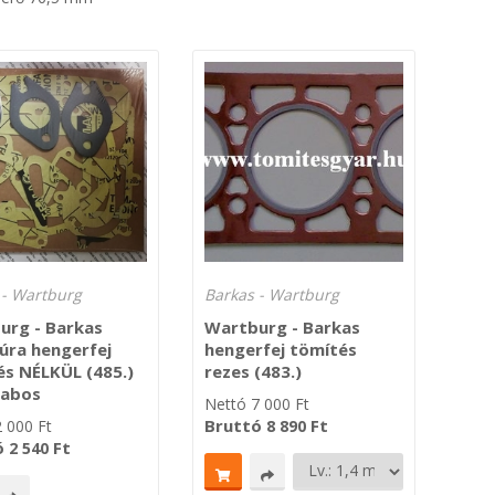
 - Wartburg
Barkas - Wartburg
urg - Barkas
Wartburg - Barkas
úra hengerfej
hengerfej tömítés
és NÉLKÜL (485.)
rezes (483.)
rabos
Nettó
7 000
Ft
Bruttó
Ft
2 000
Ft
8 890
ó
Ft
2 540