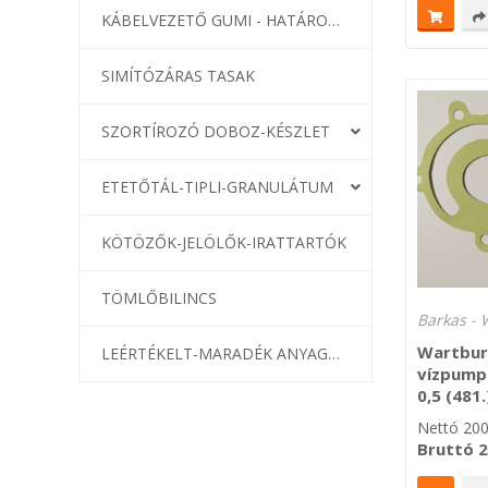
KÁBELVEZETŐ GUMI - HATÁROLÓK
SIMÍTÓZÁRAS TASAK
SZORTÍROZÓ DOBOZ-KÉSZLET
ETETŐTÁL-TIPLI-GRANULÁTUM
KÖTÖZŐK-JELÖLŐK-IRATTARTÓK
TÖMLŐBILINCS
Barkas - 
Wartbur
LEÉRTÉKELT-MARADÉK ANYAGOK
vízpump
0,5 (481.
Nettó
20
Bruttó
2