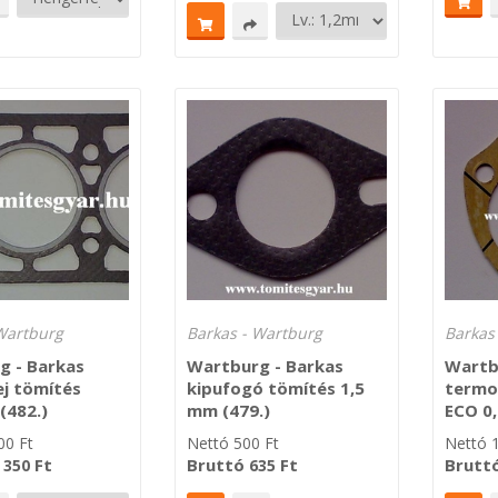
Wartburg
Barkas - Wartburg
Barkas
g - Barkas
Wartburg - Barkas
Wartb
j tömítés
kipufogó tömítés 1,5
termo
(482.)
mm (479.)
ECO 0,
00
Ft
Nettó
500
Ft
Nettó
Ft
Bruttó
Ft
Brutt
 350
635