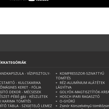
ÉKKATEGÓRIÁK
ANDKAPSZULA - VÍZIPISZTOLY-
KOMPRESSZOR-SZIVATTYÚ
TÖMÍTÉS
CSTARTÓ - KULCSKARIKA
RÉZ-ALUMÍNIUM ALÁTÉTEK
ŐMÁGNES KERET - FÓLIA
LÁGYÍTVA
ÁGÍTÓ DEKOR - MÉCSESEK
GOLYÓK-MAGTISZTÍTÓK-KREA
ÉSZET-PÉBÉ-gáz - KÉSZLETEK
HOSCH IPARI RAGASZTÓ
RI KARIMA TÖMÍTÉS
O-GYŰRŰ
ÍTŐ TÁBLA - SZIGETELŐ LEMEZ
Zsinór Körszelvényű tömítőzsi