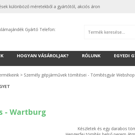
sek különböző méretekből a gyártótól, akciós áron
klámajándék Gyártó Telefon:
EK
HOGYAN VÁSÁROLJAK?
RÓLUNK
EGYEDI 
ermékeink
>
Személy gépjárművek tömítései - Tömítésgyár Webshop
EGYET
s - Wartburg
Készletek és egy darabos tö
Hengerfej tömítés belső perem át