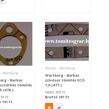
Barkas - Wartburg
 - Wartburg
Wartburg - Barkas
szívósor tömítés ECO
urg - Barkas
1,0 (477.)
sztátház tömítés
5 (478.)
Nettó
300
Ft
Bruttó
Ft
381
150
Ft
ó
Ft
191