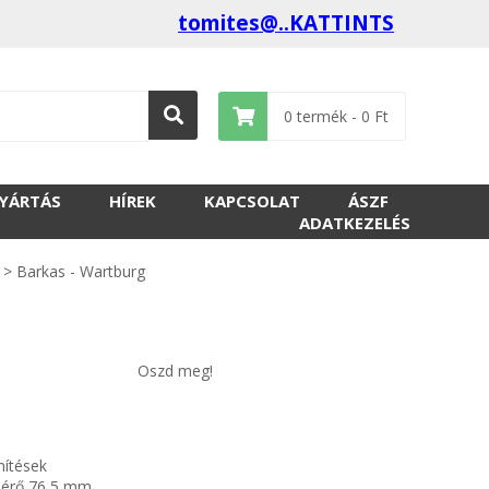
tomites@..KATTINTS
0
termék -
0
Ft
GYÁRTÁS
HÍREK
KAPCSOLAT
ÁSZF
ADATKEZELÉS
>
Barkas - Wartburg
Oszd meg!
mítések
mérő 76,5 mm