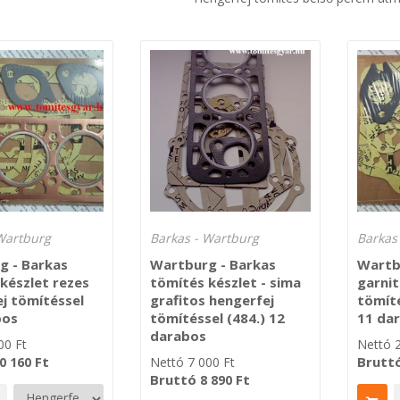
Wartburg
Barkas - Wartburg
Barkas
g - Barkas
Wartburg - Barkas
Wartb
készlet rezes
tömítés készlet - sima
garnit
j tömítéssel
grafitos hengerfej
tömít
bos
tömítéssel (484.) 12
11 da
darabos
00
Ft
Nettó
Ft
Brutt
0 160
Nettó
7 000
Ft
Bruttó
Ft
8 890