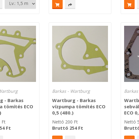
Wartburg
Barkas - Wartburg
Barkas
g - Barkas
Wartburg - Barkas
Wartb
a tömítés ECO
vízpumpa tömítés ECO
sebvá
)
0,5 (480.)
ECO 0,
0
Ft
Nettó
200
Ft
Nettó
Ft
Bruttó
Ft
Brutt
54
254