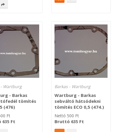
 - Wartburg
Barkas - Wartburg
urg - Barkas
Wartburg - Barkas
ltófedél tömítés
sebváltó hátsódekni
5 (476)
tömítés ECO 0,5 (474.)
500
Ft
Nettó
500
Ft
ó
Ft
Bruttó
Ft
635
635