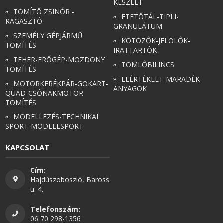
KÉSZLET
TÖMÍTŐ ZSINÓR -
ETETŐTÁL-TIPLI-
RAGASZTÓ
GRANULÁTUM
SZEMÉLY GÉPJÁRMŰ
KÖTÖZŐK-JELÖLŐK-
TÖMÍTÉS
IRATTARTÓK
TEHER-ERŐGÉP-MOZDONY
TÖMLŐBILINCS
TÖMÍTÉS
LEÉRTÉKELT-MARADÉK
MOTORKERÉKPÁR-GOKART-
ANYAGOK
QUAD-CSÓNAKMOTOR
TÖMÍTÉS
MODELLEZÉS-TECHNIKAI
SPORT-MODELLSPORT
KAPCSOLAT
Cím:
Hajdúszoboszló, Baross
u. 4.
Telefonszám:
06 70 298-1356