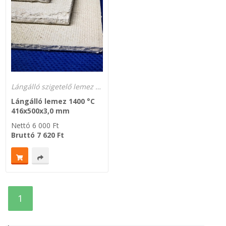
Zsinór Körszelvényű tömítőzsinórok
KÁBELVEZETŐ GUMI - HATÁROLÓK
SIMÍTÓZÁRAS TASAK
Lángálló szigetelő lemez 1400 °C lánggal közvetlenül érintkező helyekhez
SZORTÍROZÓ DOBOZ-KÉSZLET
Lángálló lemez 1400 °C
416x500x3,0 mm
ETETŐTÁL-TIPLI-GRANULÁTUM
Nettó
6 000
Ft
Bruttó
7 620
Ft
KÖTÖZŐK-JELÖLŐK-IRATTARTÓK
TÖMLŐBILINCS
1
LEÉRTÉKELT-MARADÉK ANYAGOK