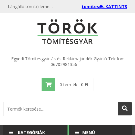
Lángálló tömítő lemez 1400 °C kazánok, tűzterek - akciós Tömítő lemezek gyártása, egyenest a Tömítésgyártól most itt nálunk rendelje meg, különböző anyagokból és méretekből kimagasló minőségben egyedi méret gyártása, Tesnit, Victr Reinz, Sigraflex grafit,
tomites@..KATTINTS
Egyedi Tömítésgyártás és Reklámajándék Gyártó Telefon:
06702981356
0
termék -
0
Ft
KATEGÓRIÁK
MENÜ