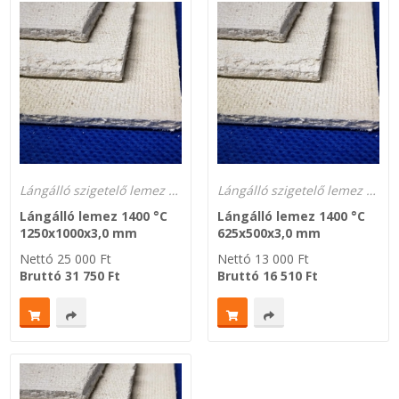
SZEMÉLY GÉPJÁRMŰ TÖMÍTÉS
Adatkezelés
TEHER-ERŐGÉP-MOZDONY TÖMÍTÉS
MOTORKERÉKPÁR-GOKART-QUAD-CSÓNAKMOTOR TÖMÍTÉS
MODELLEZÉS-TECHNIKAI SPORT-MODELLSPORT
Lángálló szigetelő lemez 1400 °C lánggal közvetlenül érintkező helyekhez
Lángálló szigetelő lemez 1400 °C lánggal közvetlenül érintkező helyekhez
Lángálló lemez 1400 °C
Lángálló lemez 1400 °C
KOMPRESSZOR-SZIVATTYÚ TÖMÍTÉS
1250x1000x3,0 mm
625x500x3,0 mm
Nettó
25 000
Ft
Nettó
13 000
Ft
RÉZ-ALUMÍNIUM ALÁTÉTEK LÁGYÍTVA
Bruttó
31 750
Ft
Bruttó
16 510
Ft
GOLYÓK-MAGTISZTÍTÓK-KREATÍV
HOSCH IPARI RAGASZTÓ
O-GYŰRŰ