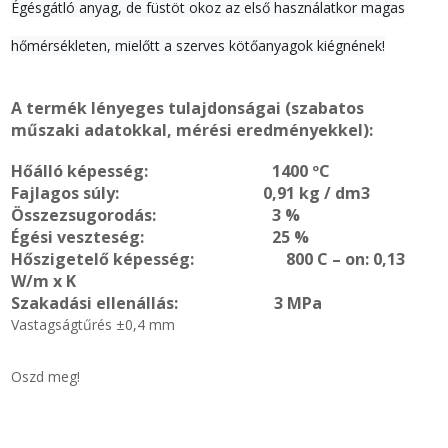
Égésgátló anyag, de füstöt okoz az első használatkor magas
hőmérsékleten, mielőtt a szerves kötőanyagok kiégnének!
A termék lényeges tulajdonságai (szabatos
műszaki adatokkal, mérési eredményekkel):
Hőálló képesség: 1400 ºC
Fajlagos súly: 0,91 kg / dm3
Összezsugorodás: 3 %
Égési veszteség: 25 %
Hőszigetelő képesség: 800 C – on: 0,13
W/m x K
Szakadási ellenállás: 3 MPa
Vastagságtűrés ±0,4 mm
Oszd meg!