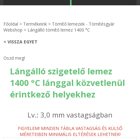
STRANDKAPSZULA - VÍZIPISZTOLY-FRIZBI
Főoldal
Főoldal
>
Termékeink
>
Tömítő lemezek - Tömítésgyár
KULCSTARTÓ - KULCSKARIKA
videók
Webshop
>
Lángálló tömítő lemez 1400 °C
< VISSZA EGYET
HŰTŐMÁGNES KERET - FÓLIA
Termékek
Oszd meg!
VILÁGÍTÓ DEKOR - MÉCSESEK
Hogyan vásároljak?
Lángálló szigetelő lemez
GÉPÉSZET-PÉBÉ-gáz - KÉSZLETEK
Rólunk
1400 °C lánggal közvetlenül
IPARI KARIMA TÖMÍTÉS
Egyedi gyártás
érintkező helyekhez
TÖMÍTŐ TÁBLA - SZIGETELŐ LEMEZ
Hírek
Lv.: 3,0 mm vastagságban
GUMILEMEZ - FILC - HÓTOLÓ
Kapcsolat
FIGYELEM! MINDEN TÁBLA VASTAGSÁG ÉS KÜLSŐ
MÉRETEIBEN MINIMÁLIS ELTÉRÉSEK LEHETNEK!
TÖMÍTŐ ZSINÓR - RAGASZTÓ
ÁSZF