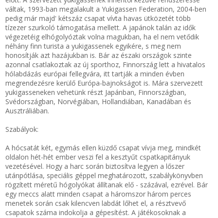
váltak, 1993-ban megalakult a Yukigassen Federation, 2004-ben
pedig már majd' kétszáz csapat vívta havas ütközetét több
tízezer szurkoló támogatása mellett. A japánok talán az idők
végezetéig elhógolyóztak volna magukban, ha el nem vetődik
néhány finn turista a yukigassenek egyikére, s meg nem
honosítják azt hazájukban is. Bár az északi országok szinte
azonnal csatlakoztak az új sporthoz, Finnország lett a hivatalos
hólabdázás európai fellegvára, itt tartják a minden évben
megrendezésre kerülő Európa-bajnokságot is. Mára szervezett
yukigasseneken vehetünk részt Japánban, Finnországban,
Svédországban, Norvégiában, Hollandiában, Kanadában és
Ausztráliában.
Szabályok:
A hócsatát két, egymás ellen küzdő csapat vívja meg, mindkét
oldalon hét-hét ember veszi fel a kesztyűt cspatkapitányuk
vezetésével. Hogy a harc során biztosítva legyen a lőszer
utánpótlása, speciális géppel meghatározott, szabálykönyvben
rögzített méretű hógolyókat állítanak elő - százával, ezrével. Bár
egy meccs alatt minden csapat a háromszor három perces
menetek során csak kilencven labdát lőhet el, a résztvevő
csapatok száma indokolja a gépesítést. A játékosoknak a