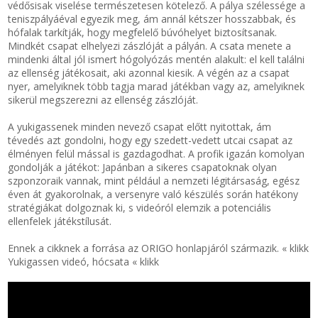
védősisak viselése természetesen kötelező. A pálya szélessége a
teniszpályáéval egyezik meg, ám annál kétszer hosszabbak, és
hófalak tarkítják, hogy megfelelő búvóhelyet biztosítsanak.
Mindkét csapat elhelyezi zászlóját a pályán. A csata menete a
mindenki által jól ismert hógolyózás mentén alakult: el kell találni
az ellenség játékosait, aki azonnal kiesik. A végén az a csapat
nyer, amelyiknek több tagja marad játékban vagy az, amelyiknek
sikerül megszerezni az ellenség zászlóját.
A yukigassenek minden nevező csapat előtt nyitottak, ám
tévedés azt gondolni, hogy egy szedett-vedett utcai csapat az
élményen felül mással is gazdagodhat. A profik igazán komolyan
gondolják a játékot: Japánban a sikeres csapatoknak olyan
szponzoraik vannak, mint például a nemzeti légitársaság, egész
éven át gyakorolnak, a versenyre való készülés során hatékony
stratégiákat dolgoznak ki, s videóról elemzik a potenciális
ellenfelek játékstílusát.
Ennek a cikknek a forrása az ORIGO honlapjáról származik. « klikk
Yukigassen videó, hócsata « klikk