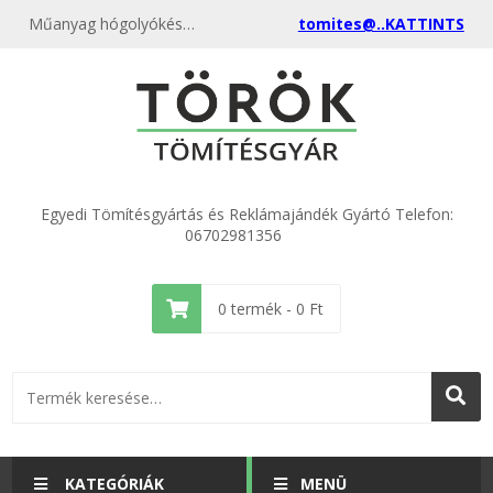
Műanyag hógolyókészítő, különböző színben gyártótól akciósan
tomites@..KATTINTS
Egyedi Tömítésgyártás és Reklámajándék Gyártó Telefon:
06702981356
0
termék -
0
Ft
KATEGÓRIÁK
MENÜ