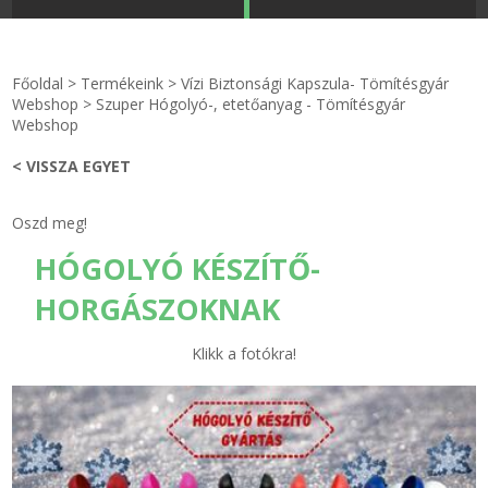
STRANDKAPSZULA - VÍZIPISZTOLY-FRIZBI
Főoldal
Főoldal
>
Termékeink
>
Vízi Biztonsági Kapszula- Tömítésgyár
KULCSTARTÓ - KULCSKARIKA
videók
Webshop
>
Szuper Hógolyó-, etetőanyag - Tömítésgyár
Webshop
HŰTŐMÁGNES KERET - FÓLIA
Termékek
< VISSZA EGYET
VILÁGÍTÓ DEKOR - MÉCSESEK
Hogyan vásároljak?
Oszd meg!
HÓGOLYÓ KÉSZÍTŐ-
GÉPÉSZET-PÉBÉ-gáz - KÉSZLETEK
Rólunk
HORGÁSZOKNAK
IPARI KARIMA TÖMÍTÉS
Egyedi gyártás
Klikk a fotókra!
TÖMÍTŐ TÁBLA - SZIGETELŐ LEMEZ
Hírek
GUMILEMEZ - FILC - HÓTOLÓ
Kapcsolat
TÖMÍTŐ ZSINÓR - RAGASZTÓ
ÁSZF