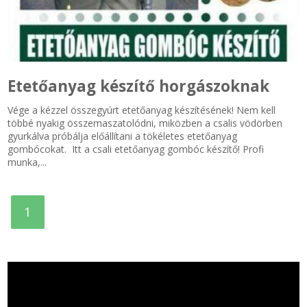
Zsinór Körszelvényű tömítőzsinórok
KÁBELVEZETŐ GUMI - HATÁROLÓK
Etetőanyag készítő horgászoknak
SIMÍTÓZÁRAS TASAK
Vége a kézzel összegyúrt etetőanyag készítésének! Nem kell
többé nyakig összemaszatolódni, miközben a csalis vödörben
SZORTÍROZÓ DOBOZ-KÉSZLET
gyurkálva próbálja előállítani a tökéletes etetőanyag
gombócokat. Itt a csali etetőanyag gombóc készítő! Profi
munka,...
ETETŐTÁL-TIPLI-GRANULÁTUM
KÖTÖZŐK-JELÖLŐK-IRATTARTÓK
1
TÖMLŐBILINCS
LEÉRTÉKELT-MARADÉK ANYAGOK