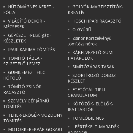
HŰTŐMÁGNES KERET -
GOLYÓK-MAGTISZTÍTÓK-
FÓLIA
KREATÍV
VILÁGÍTÓ DEKOR -
HOSCH IPARI RAGASZTÓ
MÉCSESEK
O-GYŰRŰ
GÉPÉSZET-PÉBÉ-gáz -
Zsinór Körszelvényű
KÉSZLETEK
tömítőzsinórok
IPARI KARIMA TÖMÍTÉS
KÁBELVEZETŐ GUMI -
TÖMÍTŐ TÁBLA -
HATÁROLÓK
SZIGETELŐ LEMEZ
SIMÍTÓZÁRAS TASAK
GUMILEMEZ - FILC -
SZORTÍROZÓ DOBOZ-
HÓTOLÓ
KÉSZLET
TÖMÍTŐ ZSINÓR -
ETETŐTÁL-TIPLI-
RAGASZTÓ
GRANULÁTUM
SZEMÉLY GÉPJÁRMŰ
KÖTÖZŐK-JELÖLŐK-
TÖMÍTÉS
IRATTARTÓK
TEHER-ERŐGÉP-MOZDONY
TÖMLŐBILINCS
TÖMÍTÉS
LEÉRTÉKELT-MARADÉK
MOTORKERÉKPÁR-GOKART-
ANYAGOK