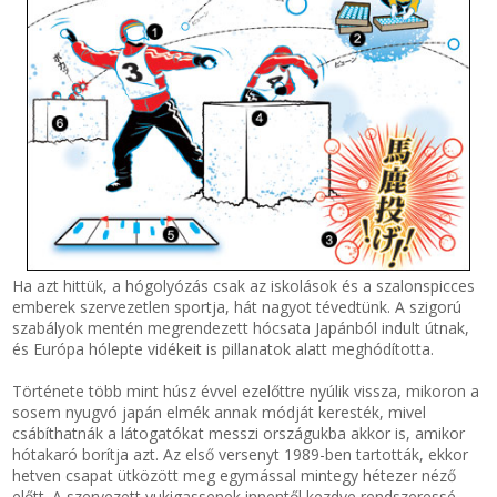
Ha azt hittük, a hógolyózás csak az iskolások és a szalonspicces
emberek szervezetlen sportja, hát nagyot tévedtünk. A szigorú
szabályok mentén megrendezett hócsata Japánból indult útnak,
és Európa hólepte vidékeit is pillanatok alatt meghódította.
Története több mint húsz évvel ezelőttre nyúlik vissza, mikoron a
sosem nyugvó japán elmék annak módját keresték, mivel
csábíthatnák a látogatókat messzi országukba akkor is, amikor
hótakaró borítja azt. Az első versenyt 1989-ben tartották, ekkor
hetven csapat ütközött meg egymással mintegy hétezer néző
előtt. A szervezett yukigassenek innentől kezdve rendszeressé