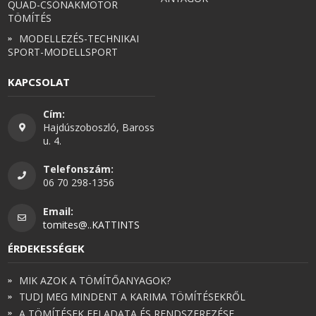
QUAD-CSÓNAKMOTOR
TÖMÍTÉS
MODELLEZÉS-TECHNIKAI
SPORT-MODELLSPORT
KAPCSOLAT
Cím:
Hajdúszoboszló, Baross
u. 4.
Telefonszám:
06 70 298-1356
Email:
tomites@..KATTINTS
ÉRDEKESSÉGEK
MIK AZOK A TÖMÍTŐANYAGOK?
TUDJ MEG MINDENT A KARIMA TÖMÍTÉSEKRŐL
A TÖMÍTÉSEK FELADATA ÉS RENDSZEREZÉSE