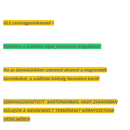
GLS csomagpontkereső <
Külföldre a szállítási díjak jelentősen drágábbak!
Ha az üzembünkben szeretné átvenni a megrendelt
termékeket, a szállítási költség levonásra kerül!
ÚJRAHASZNOSÍTOTT KARTONOKBAN, VAGY ZSÁKOKBAN
KÜLDJÜK A MEGRENDELT TERMÉKEKET KÖRNYEZETÜNK
VÉDELMÉBEN