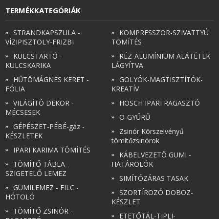
TERMÉKKATEGÓRIÁK
STRANDKAPSZULA -
KOMPRESSZOR-SZIVATTYÚ
VÍZIPISZTOLY-FRIZBI
TÖMÍTÉS
KULCSTARTÓ -
RÉZ-ALUMÍNIUM ALÁTÉTEK
KULCSKARIKA
LÁGYÍTVA
HŰTŐMÁGNES KERET -
GOLYÓK-MAGTISZTÍTÓK-
FÓLIA
KREATÍV
VILÁGÍTÓ DEKOR -
HOSCH IPARI RAGASZTÓ
MÉCSESEK
O-GYŰRŰ
GÉPÉSZET-PÉBÉ-gáz -
Zsinór Körszelvényű
KÉSZLETEK
tömítőzsinórok
IPARI KARIMA TÖMÍTÉS
KÁBELVEZETŐ GUMI -
TÖMÍTŐ TÁBLA -
HATÁROLÓK
SZIGETELŐ LEMEZ
SIMÍTÓZÁRAS TASAK
GUMILEMEZ - FILC -
SZORTÍROZÓ DOBOZ-
HÓTOLÓ
KÉSZLET
TÖMÍTŐ ZSINÓR -
ETETŐTÁL-TIPLI-