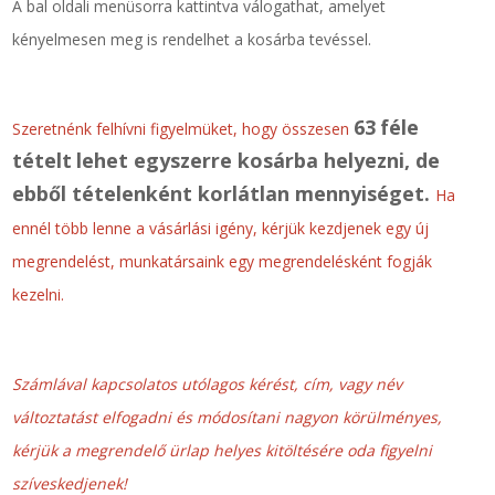
A bal oldali menüsorra kattintva válogathat, amelyet
kényelmesen meg is rendelhet a kosárba tevéssel.
SZEMÉLY GÉPJÁRMŰ TÖMÍTÉS
Adatkezelés
TEHER-ERŐGÉP-MOZDONY TÖMÍTÉS
63
féle
Szeretnénk felhívni figyelmüket, hogy összesen
tételt
lehet egyszerre kosárba helyezni, de
MOTORKERÉKPÁR-GOKART-QUAD-CSÓNAKMOTOR TÖMÍTÉS
ebből tételenként korlátlan mennyiséget.
Ha
MODELLEZÉS-TECHNIKAI SPORT-MODELLSPORT
ennél több lenne a vásárlási igény, kérjük kezdjenek egy új
megrendelést, munkatársaink egy megrendelésként fogják
KOMPRESSZOR-SZIVATTYÚ TÖMÍTÉS
kezelni.
RÉZ-ALUMÍNIUM ALÁTÉTEK LÁGYÍTVA
GOLYÓK-MAGTISZTÍTÓK-KREATÍV
Számlával kapcsolatos utólagos kérést, cím, vagy név
változtatást elfogadni és módosítani nagyon körülményes,
HOSCH IPARI RAGASZTÓ
kérjük a megrendelő ürlap helyes kitöltésére oda figyelni
szíveskedjenek!
O-GYŰRŰ