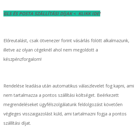
GLS ÉS POSTA SZÁLLÍTÁSI DÍJAK <
KLIKK IDE!
Előreutalást, csak ötvenezer forint vásárlás fölött alkalmazunk,
illetve az olyan cégeknél ahol nem megoldott a
készpénzforgalom!
Rendelése leadása után automatikus válaszlevelet fog kapni, ami
nem tartalmazza a pontos szállítási költséget. Beérkezett
megrendeléseket ügyfélszolgálatunk feldolgozást követően
végleges visszaigazolást küld, ami tartalmazni fogja a pontos
szállítási díjat.