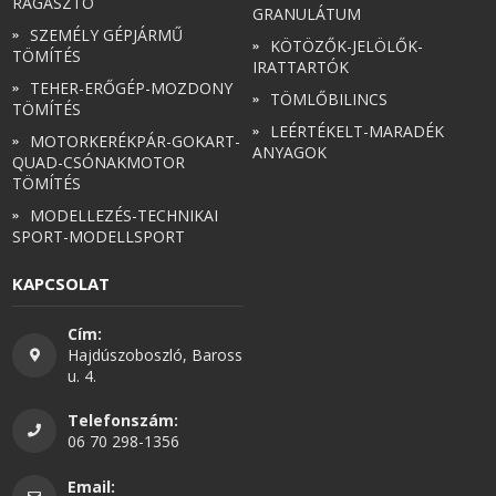
RAGASZTÓ
GRANULÁTUM
SZEMÉLY GÉPJÁRMŰ
KÖTÖZŐK-JELÖLŐK-
TÖMÍTÉS
IRATTARTÓK
TEHER-ERŐGÉP-MOZDONY
TÖMLŐBILINCS
TÖMÍTÉS
LEÉRTÉKELT-MARADÉK
MOTORKERÉKPÁR-GOKART-
ANYAGOK
QUAD-CSÓNAKMOTOR
TÖMÍTÉS
MODELLEZÉS-TECHNIKAI
SPORT-MODELLSPORT
KAPCSOLAT
Cím:
Hajdúszoboszló, Baross
u. 4.
Telefonszám:
06 70 298-1356
Email: