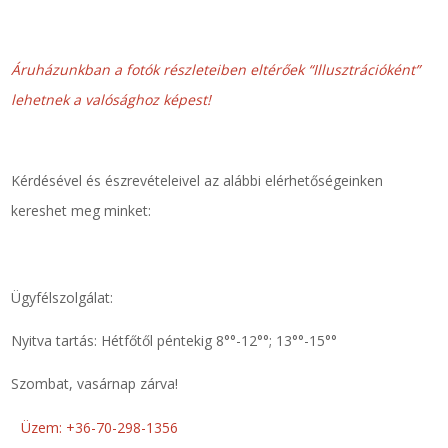
Zsinór Körszelvényű tömítőzsinórok
Áruházunkban a fotók részleteiben eltérőek “Illusztrációként”
KÁBELVEZETŐ GUMI - HATÁROLÓK
lehetnek a valósághoz képest!
SIMÍTÓZÁRAS TASAK
Kérdésével és észrevételeivel az alábbi elérhetőségeinken
SZORTÍROZÓ DOBOZ-KÉSZLET
kereshet meg minket:
ETETŐTÁL-TIPLI-GRANULÁTUM
KÖTÖZŐK-JELÖLŐK-IRATTARTÓK
Ügyfélszolgálat:
Nyitva tartás: Hétfőtől péntekig 8°°-12°°; 13°°-15°°
TÖMLŐBILINCS
Szombat, vasárnap zárva!
LEÉRTÉKELT-MARADÉK ANYAGOK
Üzem: +36-70-298-1356