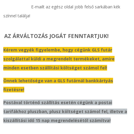
E-mailt az egész oldal jobb felső sarkában kék
színnel találja!
AZ ÁRVÁLTOZÁS JOGÁT FENNTARTJUK!
Kérem vegyék figyelembe, hogy cégünk GLS futár
szolgálattal küldi a megrendelt termékeket, amire
minden esetben szállítási költséget számol fel!
Önnek lehetősége van a GLS futárnál bankkártyás
fizetésre!
Postával történő szállítás esetén cégünk a postai
tarifákhoz pluszban, plusz költséget számol fel, illetve a
kiszállítási idő 15 nap megrendelésétől számítva!