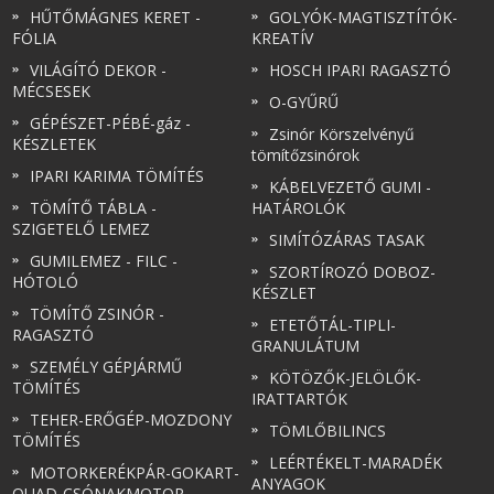
HŰTŐMÁGNES KERET -
GOLYÓK-MAGTISZTÍTÓK-
FÓLIA
KREATÍV
VILÁGÍTÓ DEKOR -
HOSCH IPARI RAGASZTÓ
MÉCSESEK
O-GYŰRŰ
GÉPÉSZET-PÉBÉ-gáz -
Zsinór Körszelvényű
KÉSZLETEK
tömítőzsinórok
IPARI KARIMA TÖMÍTÉS
KÁBELVEZETŐ GUMI -
TÖMÍTŐ TÁBLA -
HATÁROLÓK
SZIGETELŐ LEMEZ
SIMÍTÓZÁRAS TASAK
GUMILEMEZ - FILC -
SZORTÍROZÓ DOBOZ-
HÓTOLÓ
KÉSZLET
TÖMÍTŐ ZSINÓR -
ETETŐTÁL-TIPLI-
RAGASZTÓ
GRANULÁTUM
SZEMÉLY GÉPJÁRMŰ
KÖTÖZŐK-JELÖLŐK-
TÖMÍTÉS
IRATTARTÓK
TEHER-ERŐGÉP-MOZDONY
TÖMLŐBILINCS
TÖMÍTÉS
LEÉRTÉKELT-MARADÉK
MOTORKERÉKPÁR-GOKART-
ANYAGOK
QUAD-CSÓNAKMOTOR