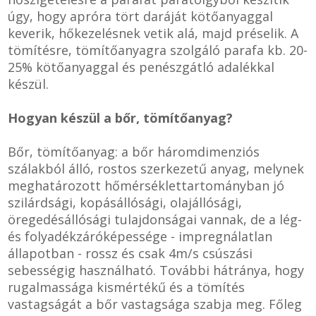
úgy, hogy apróra tört daráját kötőanyaggal
keverik, hőkezelésnek vetik alá, majd préselik. A
tömítésre, tömítőanyagra szolgáló parafa kb. 20-
25% kötőanyaggal és penészgátló adalékkal
készül.
Hogyan készül a bőr, tömítőanyag?
Bőr, tömítőanyag: a bőr háromdimenziós
szálakból álló, rostos szerkezetű anyag, melynek
meghatározott hőmérséklettartományban jó
szilárdsági, kopásállósági, olajállósági,
öregedésállósági tulajdonságai vannak, de a lég-
és folyadékzáróképessége - impregnálatlan
állapotban - rossz és csak 4m/s csúszási
sebességig használható. További hátránya, hogy
rugalmassága kismértékű és a tömítés
vastagságát a bőr vastagsága szabja meg. Főleg