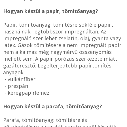
Hogyan készül a papír, tömítőanyag?
Papír, tömítőanyag: tömítésre sokféle papírt
használnak, legtöbbször impregnáltan. Az
impregnáló szer lehet zselatin, olaj, gyanta vagy
latex. Gázok tömítésére a nem impregnált papír
nem alkalmas még nagymérvű összenyomás
mellett sem. A papír porózus szerkezete miatt
gázáteresztő. Legelterjedtebb papírtömítés
anyagok:
- vulkánfíber
- prespán
- kéregpapírlemez
Hogyan készül a parafa, tömítőanyag?
Parafa, tömítőanyag: tömítésre és
hőszigetelésre a parafát paratölgyből készítik