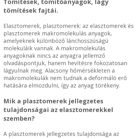
Tömítések, tömítőanyagok, lágy
tömítések fajtái.
Zsinór Körszelvényű tömítőzsinórok
Elasztomerek, plasztomerek: az elasztomerek és
KÁBELVEZETŐ GUMI - HATÁROLÓK
plasztomerek makromolekulás anyagok,
amelyeknek különböző lánchosszúságú
SIMÍTÓZÁRAS TASAK
molekuláik vannak. A makromolekulás
anyagoknak nincs az anyagra jellemző
SZORTÍROZÓ DOBOZ-KÉSZLET
olvadáspontjuk, hanem hevítésre fokozatosan
lágyulnak meg. Alacsony hőmérsékleten a
ETETŐTÁL-TIPLI-GRANULÁTUM
makromolekulák nem tudnak a deformáló erő
hatására elmozdulni, így az anyag törékeny.
KÖTÖZŐK-JELÖLŐK-IRATTARTÓK
Mik a plasztomerek jellegzetes
TÖMLŐBILINCS
tulajdonságai az elasztomerekkel
szemben?
LEÉRTÉKELT-MARADÉK ANYAGOK
A plasztomerek jellegzetes tulajdonsága az