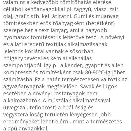
valamint a kedvezőbb tömítőhatás elérése
céljából kenőanyagokkal pl. faggyú, viasz, zsír,
olaj, grafit stb. kell átitatni. Gumi és műanyag
tömítésekben erősítőanyagként (betétként)
szerepelhet a textilanyag, ami a nagyobb
nyomások tömítését is lehetővé teszi. A növényi
és állati eredetű textíliák alkalmazásának
jelentős korlátai vannak elsősorban
hőigénybevétel és kémiai ellenállás
szempontjából. Így pl. a kender, gyapot és a len
kompressziós tömítésként csak 80-90°C-ig jöhet
számításba. Ez a határ természetesen változik az
ágyazóanyagnak megfelelően. Savak és lúgok
esetében a növényi rostanyagok nem
alkalmazhatók. A műszálak alkalmazásával
(üvegszál, teflonrost) a hőállóság és
vegyszerállóság területén lényegesen jobb
eredményeket lehet elérni, mint a természetes
alapú anyagokkal.