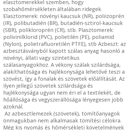
elasztomerekkel szemben, hogy
szobahőmérsékleten általában ridegek.
Elasztomerek: növényi kaucsuk (NR), poliizoprén
(IR), polibutadién (BR), butadién-sztirol-kaucsuk
(SBR), polikloroprén (CR), stb. Plasztomerek:
polivinilklorid (PVC), polietilén (PE), poliamid
(Nylon), polietrafluoretilén PTFE), stb Azbeszt: az
azbesztásványból kapott szálas anyag hasonló a
növényi, állati vagy szintetikus
szálasanyagokhoz. A vékony szálak szilárdsága,
alakíthatósága és hajlékonysága lehetővé teszi a
szövést, így a fonalak és szövetek előállítását. Az
ilyen jellegű szövetek szilárdsága és
hajlékonysága ugyan nem éri el a textilekét, de
hőállósága és vegyszerállósága lényegesen jobb
azoknál.
Az azbesztlemezek (szövetek), tömítőanyagok
önmagukban nem alkalmasak tömítési célokra.
Még kis nyomás és hőmérsékleti követelmények