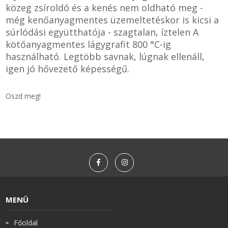
közeg zsíroldó és a kenés nem oldható meg -
még kenőanyagmentes üzemeltetéskor is kicsi a
súrlódási együtthatója - szagtalan, íztelen A
kötőanyagmentes lágygrafit 800 °C-ig
használható. Legtöbb savnak, lúgnak ellenáll,
igen jó hővezető képességű.
Oszd meg!
MENÜ
Főoldal