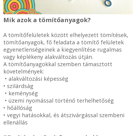
SZEMÉLY GÉPJÁRMŰ TÖMÍTÉS
Adatkezelés
Mik azok a tömítőanyagok?
TEHER-ERŐGÉP-MOZDONY TÖMÍTÉS
A tömítőfelületek között elhelyezett tömítések,
tömítőanyagok, fő feladata a tömítő felületek
MOTORKERÉKPÁR-GOKART-QUAD-CSÓNAKMOTOR TÖMÍTÉS
egyenetlenségeinek a kiegyenlítése rugalmas
vagy képlékeny alakváltozás útján.
MODELLEZÉS-TECHNIKAI SPORT-MODELLSPORT
A tömítőanyagokkal szemben támasztott
követelmények:
KOMPRESSZOR-SZIVATTYÚ TÖMÍTÉS
• alakváltozási képesség
• szilárdság
RÉZ-ALUMÍNIUM ALÁTÉTEK LÁGYÍTVA
• keménység
• üzemi nyomással történő terhelhetőség
GOLYÓK-MAGTISZTÍTÓK-KREATÍV
• hőállóság
• vegyi hatásokkal, és átszivárgással szembeni
HOSCH IPARI RAGASZTÓ
ellenállás
O-GYŰRŰ