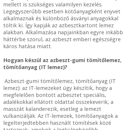
mellett is szükséges valamilyen kezelés.
Legegyszerűbb esetben kötőanyagként enyvet
alkalmaznak és különböző ásványi anyagokkal
töltik ki. Így kapják az azbesztkartont lemez
alakban. Alkalmazása napjainkban egyre inkább
háttérbe szorul, az azbeszt emberi egészségre
káros hatása miatt.
Hogyan készül az azbeszt-gumi tömítőlemez,
tömítőanyag (IT lemez)?
Azbeszt-gumi tömítőlemez, tömítőanyag (IT
lemez): az IT-lemezeket úgy készítik, hogy a
megfelelően bontott azbesztet speciális,
adalékokkal ellátott oldattal összekeverik, a
masszát kalanderezik, esetleg a lemezt
vulkanizálják. Az IT-lemezek, tömítőanyagok a
legelterjedtebben használt tömítések közé
tartoznak, amelyek a legkülönbözőbb