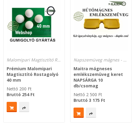
Malomipari Magtisztító Rostagolyó – Prémium kopásállóság
Napszemüveg mágnes - hűtőre Emlékszemüveg - MAITRA
Prémium Malomipari
Maitra mágneses
Magtisztító Rostagolyó
emlékszemüveg keret
40 mm
NAPSÁRGA 10
db/csomag
Nettó
200
Ft
Bruttó
254
Ft
Nettó
2 500
Ft
Bruttó
3 175
Ft