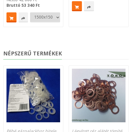
Bruttó
53 340
Ft
NÉPSZERŰ TERMÉKEK
Pébé gázpalackhoz hitelesített TÜV által bevizsgált tömítés
Lágyított réz alátét tömítések