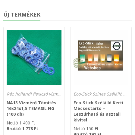
ÚJ TERMÉKEK
Réz hollandi flexicső vízmérő Temasil NG 250°C
Eco-Stick Színes Szélálló Feliratozható Kerti és Kegyeleti Mécsestartó – Leszúrható és asztali kivitelben
NA13 Vízmérő Tömítés
Eco-Stick Szélálló Kerti
16x24x1,5 TEMASIL NG
Mécsestartó –
(100 db)
Leszúrható és asztali
kivitel
Nettó
1 400
Ft
Bruttó
1 778
Ft
Nettó
150
Ft
Bruttó
191
Ft