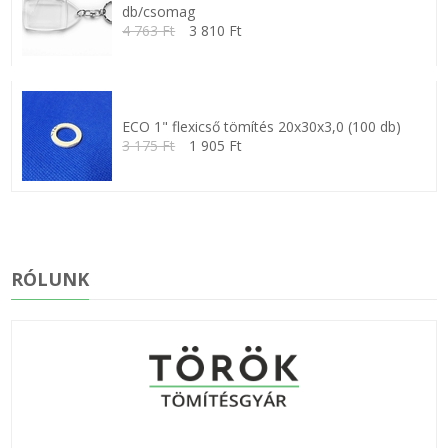
db/csomag
4 763 Ft
3 810 Ft
ECO 1" flexicső tömítés 20x30x3,0 (100 db)
3 175 Ft
1 905 Ft
RÓLUNK