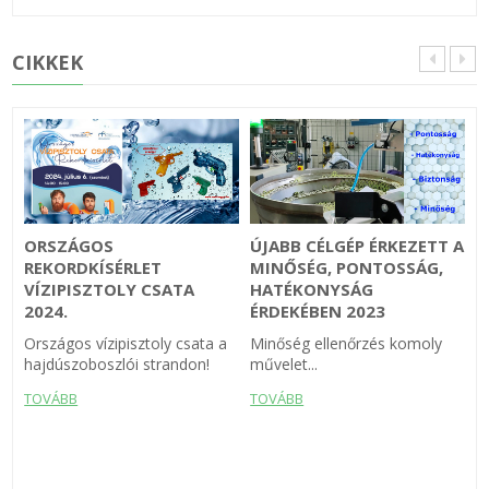
CIKKEK
I
Á
ORSZÁGOS
ÚJABB CÉLGÉP ÉRKEZETT A
T
REKORDKÍSÉRLET
MINŐSÉG, PONTOSSÁG,
I
T
VÍZIPISZTOLY CSATA
HATÉKONYSÁG
2024.
ÉRDEKÉBEN 2023
H
P
Országos vízipisztoly csata a
Minőség ellenőrzés komoly
K
a
hajdúszoboszlói strandon!
művelet...
a
TOVÁBB
TOVÁBB
N
v
T