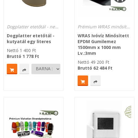
Dogplatter etetőtál - nemcsak hosszú, lógó fülű habzsoló kutyák részére
Prémium WRAS minősítésű SM177 EPDM gumilemez ivóvíz biztos, 70 ShA
Dogplatter etetőtál -
WRAS Ivóvíz Minősített
kutyatál egy literes
EPDM Gumilemez
1500mm x 1000 mm
Nettó
1 400
Ft
Lv.:3mm
Bruttó
1 778
Ft
Nettó
49 200
Ft
Bruttó
62 484
Ft