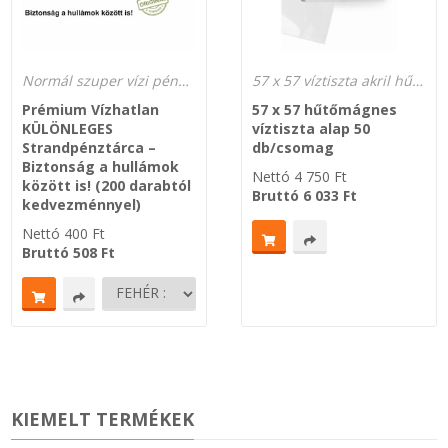
Normál szuper vízi pénztárca
57 x 57 víztiszta akril hűtőmágnes tok - keret
Prémium Vízhatlan
57 x 57 hűtőmágnes
KÜLÖNLEGES
víztiszta alap 50
Strandpénztárca –
db/csomag
Biztonság a hullámok
Nettó
4 750
Ft
között is! (200 darabtól
Bruttó
6 033
Ft
kedvezménnyel)
Nettó
400
Ft
Bruttó
508
Ft
KIEMELT TERMÉKEK