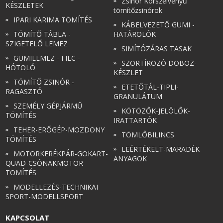
Zsinór Körszelvényű
KÉSZLETEK
tömítőzsinórok
IPARI KARIMA TÖMÍTÉS
KÁBELVEZETŐ GUMI -
TÖMÍTŐ TÁBLA -
HATÁROLÓK
SZIGETELŐ LEMEZ
SIMÍTÓZÁRAS TASAK
GUMILEMEZ - FILC -
SZORTÍROZÓ DOBOZ-
HÓTOLÓ
KÉSZLET
TÖMÍTŐ ZSINÓR -
ETETŐTÁL-TIPLI-
RAGASZTÓ
GRANULÁTUM
SZEMÉLY GÉPJÁRMŰ
KÖTÖZŐK-JELÖLŐK-
TÖMÍTÉS
IRATTARTÓK
TEHER-ERŐGÉP-MOZDONY
TÖMLŐBILINCS
TÖMÍTÉS
LEÉRTÉKELT-MARADÉK
MOTORKERÉKPÁR-GOKART-
ANYAGOK
QUAD-CSÓNAKMOTOR
TÖMÍTÉS
MODELLEZÉS-TECHNIKAI
SPORT-MODELLSPORT
KAPCSOLAT