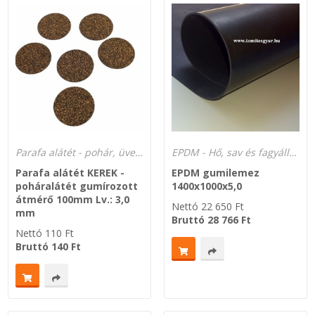
Parafa alátét - pohár, üveg alátét gumírozott parafából
EPDM - Hő, sav és fagyálló -40°C-tól +120°C-ig.
Parafa alátét KEREK -
EPDM gumilemez
poháralátét gumírozott
1400x1000x5,0
átmérő 100mm Lv.: 3,0
Nettó
22 650
Ft
mm
Bruttó
28 766
Ft
Nettó
110
Ft
Bruttó
140
Ft