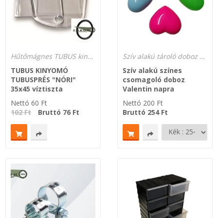
Hűtőmágnes TUBUS kinyomó fotóval szerelhető 35 x 45 képméretben
Szív alakú tároló doboz Valentin napra
TUBUS KINYOMÓ
Szív alakú színes
TUBUSPRÉS "NÓRI"
csomagoló doboz
35x45 víztiszta
Valentin napra
Nettó
60
Ft
Nettó
200
Ft
102 Ft
Bruttó
76
Ft
Bruttó
254
Ft