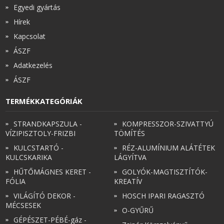
Egyedi gyártás
Hírek
Kapcsolat
ÁSZF
Adatkezelés
ÁSZF
TERMÉKKATEGÓRIÁK
STRANDKAPSZULA -
KOMPRESSZOR-SZIVATTYÚ
VÍZIPISZTOLY-FRIZBI
TÖMÍTÉS
KULCSTARTÓ -
RÉZ-ALUMÍNIUM ALÁTÉTEK
KULCSKARIKA
LÁGYÍTVA
HŰTŐMÁGNES KERET -
GOLYÓK-MAGTISZTÍTÓK-
FÓLIA
KREATÍV
VILÁGÍTÓ DEKOR -
HOSCH IPARI RAGASZTÓ
MÉCSESEK
O-GYŰRŰ
GÉPÉSZET-PÉBÉ-gáz -