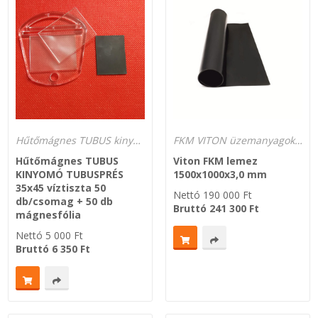
Hűtőmágnes TUBUS kinyomó fotóval szerelhető 35 x 45 képméretben
FKM VITON üzemanyagokhoz is -20°C-tól +200°C-ig
Hűtőmágnes TUBUS
Viton FKM lemez
KINYOMÓ TUBUSPRÉS
1500x1000x3,0 mm
35x45 víztiszta 50
Nettó
190 000
Ft
db/csomag + 50 db
Bruttó
241 300
Ft
mágnesfólia
Nettó
5 000
Ft
Bruttó
6 350
Ft