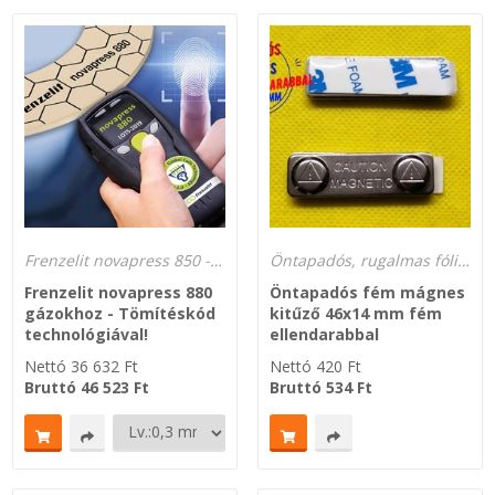
Frenzelit novapress 850 - Frenzelit 880 hidrogén biztonságos tömítése tömítéskód technológiával
Öntapadós, rugalmas fólia és fém mágnesek
Frenzelit novapress 880
Öntapadós fém mágnes
gázokhoz - Tömítéskód
kitűző 46x14 mm fém
technológiával!
ellendarabbal
Nettó
36 632
Ft
Nettó
420
Ft
Bruttó
46 523
Ft
Bruttó
534
Ft