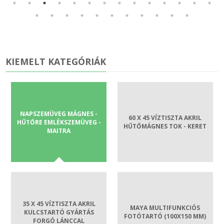
GUMILEMEZ - FILC - HÓTOLÓ
Kapcsolat
TÖMÍTŐ ZSINÓR - RAGASZTÓ
ÁSZF
KIEMELT KATEGÓRIÁK
SZEMÉLY GÉPJÁRMŰ TÖMÍTÉS
Adatkezelés
TEHER-ERŐGÉP-MOZDONY TÖMÍTÉS
NAPSZEMÜVEG MÁGNES -
60 X 45 VÍZTISZTA AKRIL
MOTORKERÉKPÁR-GOKART-QUAD-CSÓNAKMOTOR TÖMÍTÉS
HŰTŐRE EMLÉKSZEMÜVEG -
HŰTŐMÁGNES TOK - KERET
MAITRA
MODELLEZÉS-TECHNIKAI SPORT-MODELLSPORT
KOMPRESSZOR-SZIVATTYÚ TÖMÍTÉS
RÉZ-ALUMÍNIUM ALÁTÉTEK LÁGYÍTVA
35 X 45 VÍZTISZTA AKRIL
MAYA MULTIFUNKCIÓS
KULCSTARTÓ GYÁRTÁS
FOTÓTARTÓ (100X150 MM)
FORGÓ LÁNCCAL
GOLYÓK-MAGTISZTÍTÓK-KREATÍV