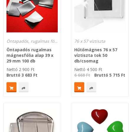
Öntapadós, rugalmas fólia és fém mágnesek
76 x 57 víztiszta
Öntapadós rugalmas
Hűtőmágnes 76 x 57
mágnesfólia alap 39 x
víztiszta tok 50
29 mm 100 db
db/csomag
Nettó
2 900
Ft
Nettó
4 500
Ft
Bruttó
3 683
Ft
6 668 Ft
Bruttó
5 715
Ft