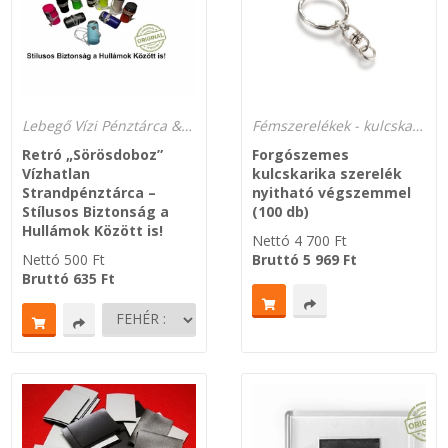
Lebegő Vízi Pénztárca & Kulcstartó Tok SUP-hoz 1- 5 - 20 db-tól
Fémszerelékek - kulcskarikák
Retró „Sörösdoboz”
Forgószemes
Vízhatlan
kulcskarika szerelék
Strandpénztárca –
nyitható végszemmel
Stílusos Biztonság a
(100 db)
Hullámok Között is!
Nettó
4 700
Ft
Nettó
500
Ft
Bruttó
5 969
Ft
Bruttó
635
Ft