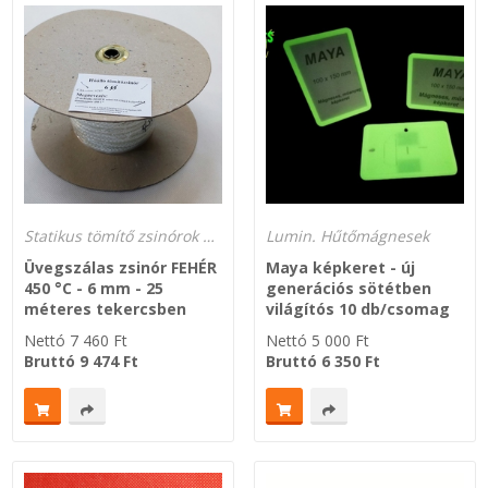
Statikus tömítő zsinórok 450 °C és 650 °C hőmérsékletre
Lumin. Hűtőmágnesek
Üvegszálas zsinór FEHÉR
Maya képkeret - új
450 °C - 6 mm - 25
generációs sötétben
méteres tekercsben
világítós 10 db/csomag
Nettó
7 460
Ft
Nettó
5 000
Ft
Bruttó
9 474
Ft
Bruttó
6 350
Ft