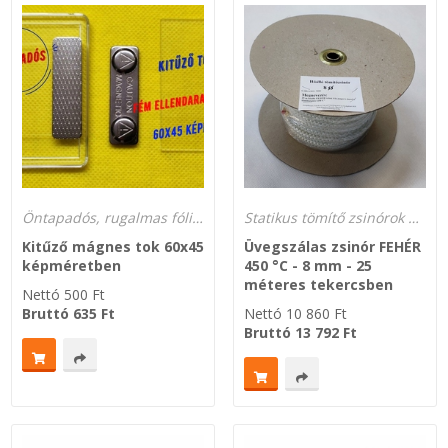
Öntapadós, rugalmas fólia és fém mágnesek
Statikus tömítő zsinórok 450 °C és 650 °C hőmérsékletre
Kitűző mágnes tok 60x45
Üvegszálas zsinór FEHÉR
képméretben
450 °C - 8 mm - 25
méteres tekercsben
Nettó
500
Ft
Bruttó
635
Ft
Nettó
10 860
Ft
Bruttó
13 792
Ft