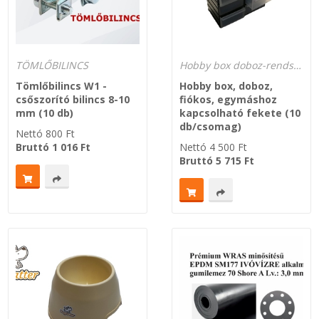
TÖMLŐBILINCS
Hobby box doboz-rendszerező, fiókos, egymáshoz kapcsolható korlátlan nagyságig
Tömlőbilincs W1 -
Hobby box, doboz,
csőszorító bilincs 8-10
fiókos, egymáshoz
mm (10 db)
kapcsolható fekete (10
db/csomag)
Nettó
800
Ft
Bruttó
1 016
Ft
Nettó
4 500
Ft
Bruttó
5 715
Ft