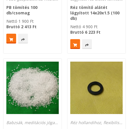
PB tömítés 100
Réz tömítő alátét
db/csomag
lágyított 14x20x1.5 (100
db)
Nettó
1 900
Ft
Bruttó
2 413
Ft
Nettó
4 900
Ft
Bruttó
6 223
Ft
Babzsák, meditációs jógapárna töltőanyag, vagy lőzsák töltet műanyag granulátum
Réz hollandihoz, flexibilis csőhöz gumiból