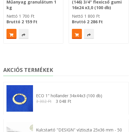
Műanyag granulátum 1
(146) 3/4" flexicső gumi
kg
16x24 x3,0 (100 db)
Nettó
1 700
Ft
Nettó
1 800
Ft
Bruttó
2 159
Ft
Bruttó
2 286
Ft
AKCIÓS TERMÉKEK
ECO 1" hollander 34x44x3 (100 db)
3 302 Ft
3 048 Ft
Kulcstartó "DESIGN" víztiszta 25x36 mm - 50