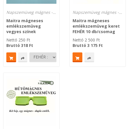
Napszemüveg mágnes - hűtőre Emlékszemüveg - MAITRA
Napszemüveg mágnes - hűtőre Emlékszemüveg - MAITRA
LEÉRTÉKELT-MARADÉK ANYAGOK
Maitra mágneses
Maitra mágneses
emlékszemüveg
emlékszemüveg keret
vegyes színek
FEHÉR 10 db/csomag
Nettó
250
Ft
Nettó
2 500
Ft
Bruttó
318
Ft
Bruttó
3 175
Ft