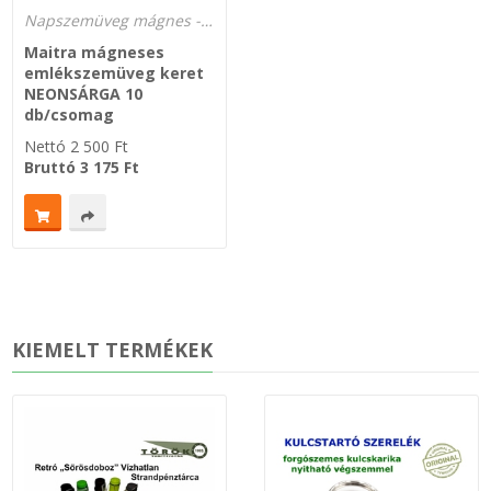
Napszemüveg mágnes - hűtőre Emlékszemüveg - MAITRA
Maitra mágneses
emlékszemüveg keret
NEONSÁRGA 10
db/csomag
Nettó
2 500
Ft
Bruttó
3 175
Ft
KIEMELT TERMÉKEK