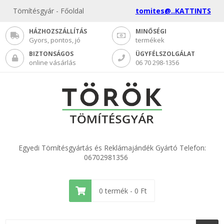
Tömítésgyár - Főoldal
tomites@..KATTINTS
HÁZHOZSZÁLLÍTÁS
MINŐSÉGI
Gyors, pontos, jó
termékek
BIZTONSÁGOS
ÜGYFÉLSZOLGÁLAT
online vásárlás
06 70 298-1356
Egyedi Tömítésgyártás és Reklámajándék Gyártó Telefon:
06702981356
0
termék -
0
Ft