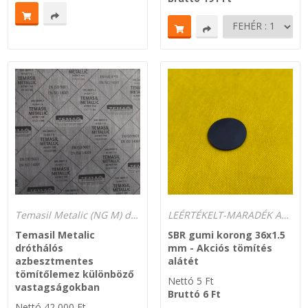
Temasil Metalic (NG M) dróthálós tömítőlemez raktárról. 250°C-ig hőálló (max.400°C)
LEÉRTÉKELT-MARADÉK ANYAGOK
Temasil Metalic
SBR gumi korong 36x1.5
dróthálós
mm - Akciós tömítés
azbesztmentes
alátét
tömítőlemez különböző
Nettó
5
Ft
vastagságokban
Bruttó
6
Ft
Nettó
42 000
Ft