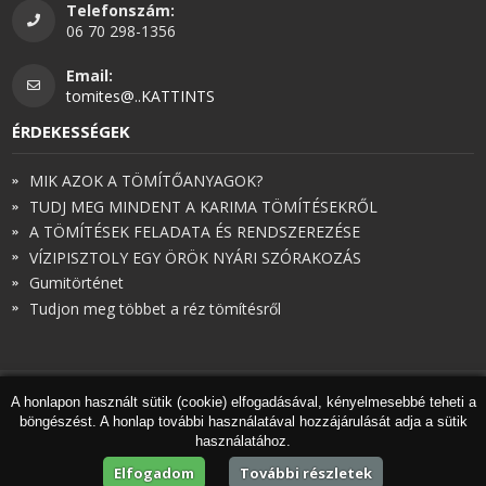
Telefonszám:
06 70 298-1356
Email:
tomites@..KATTINTS
ÉRDEKESSÉGEK
MIK AZOK A TÖMÍTŐANYAGOK?
TUDJ MEG MINDENT A KARIMA TÖMÍTÉSEKRŐL
A TÖMÍTÉSEK FELADATA ÉS RENDSZEREZÉSE
VÍZIPISZTOLY EGY ÖRÖK NYÁRI SZÓRAKOZÁS
Gumitörténet
Tudjon meg többet a réz tömítésről
A honlapon használt sütik (cookie) elfogadásával, kényelmesebbé teheti a
© Török és Társai 2026 - Minden jog fenntartva
böngészést. A honlap további használatával hozzájárulását adja a sütik
Honlapkészítés
,
webdesign
,
keresőoptimalizálás
:
Expedient
használatához.
Marketing tanácsadónk a
Marketing Professzorok Kft.
Elfogadom
További részletek