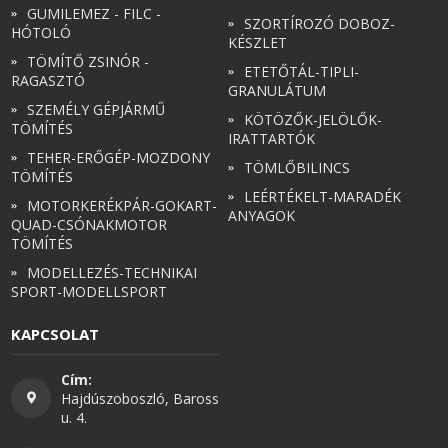
GUMILEMEZ - FILC -
SZORTÍROZÓ DOBOZ-
HÓTOLÓ
KÉSZLET
TÖMÍTŐ ZSINÓR -
ETETŐTÁL-TIPLI-
RAGASZTÓ
GRANULÁTUM
SZEMÉLY GÉPJÁRMŰ
KÖTÖZŐK-JELÖLŐK-
TÖMÍTÉS
IRATTARTÓK
TEHER-ERŐGÉP-MOZDONY
TÖMLŐBILINCS
TÖMÍTÉS
LEÉRTÉKELT-MARADÉK
MOTORKERÉKPÁR-GOKART-
ANYAGOK
QUAD-CSÓNAKMOTOR
TÖMÍTÉS
MODELLEZÉS-TECHNIKAI
SPORT-MODELLSPORT
KAPCSOLAT
Cím:
Hajdúszoboszló, Baross
u. 4.