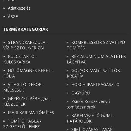
Adatkezelés
Zsinór Körszelvényű tömítőzsinórok
ÁSZF
KÁBELVEZETŐ GUMI - HATÁROLÓK
TERMÉKKATEGÓRIÁK
STRANDKAPSZULA -
KOMPRESSZOR-SZIVATTYÚ
SIMÍTÓZÁRAS TASAK
VÍZIPISZTOLY-FRIZBI
TÖMÍTÉS
KULCSTARTÓ -
RÉZ-ALUMÍNIUM ALÁTÉTEK
SZORTÍROZÓ DOBOZ-KÉSZLET
KULCSKARIKA
LÁGYÍTVA
HŰTŐMÁGNES KERET -
GOLYÓK-MAGTISZTÍTÓK-
ETETŐTÁL-TIPLI-GRANULÁTUM
FÓLIA
KREATÍV
VILÁGÍTÓ DEKOR -
HOSCH IPARI RAGASZTÓ
KÖTÖZŐK-JELÖLŐK-IRATTARTÓK
MÉCSESEK
O-GYŰRŰ
GÉPÉSZET-PÉBÉ-gáz -
TÖMLŐBILINCS
Zsinór Körszelvényű
KÉSZLETEK
tömítőzsinórok
IPARI KARIMA TÖMÍTÉS
KÁBELVEZETŐ GUMI -
LEÉRTÉKELT-MARADÉK ANYAGOK
TÖMÍTŐ TÁBLA -
HATÁROLÓK
SZIGETELŐ LEMEZ
SIMÍTÓZÁRAS TASAK