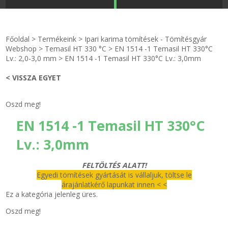
STRANDKAPSZULA - VÍZIPISZTOLY-FRIZBI
Főoldal
Főoldal
>
Termékeink
>
Ipari karima tömítések - Tömítésgyár
KULCSTARTÓ - KULCSKARIKA
videók
Webshop
>
Temasil HT 330 °C
>
EN 1514 -1 Temasil HT 330°C
Lv.: 2,0-3,0 mm
>
EN 1514 -1 Temasil HT 330°C Lv.: 3,0mm
HŰTŐMÁGNES KERET - FÓLIA
Termékek
< VISSZA EGYET
VILÁGÍTÓ DEKOR - MÉCSESEK
Hogyan vásároljak?
Oszd meg!
EN 1514 -1 Temasil HT 330°C
GÉPÉSZET-PÉBÉ-gáz - KÉSZLETEK
Rólunk
Lv.: 3,0mm
IPARI KARIMA TÖMÍTÉS
Egyedi gyártás
FELTÖLTÉS ALATT!
TÖMÍTŐ TÁBLA - SZIGETELŐ LEMEZ
Hírek
Egyedi tömítések gyártását is vállaljuk, töltse le
árajánlatkérő lapunkat innen < <
Ez a kategória jelenleg üres.
GUMILEMEZ - FILC - HÓTOLÓ
Kapcsolat
Oszd meg!
TÖMÍTŐ ZSINÓR - RAGASZTÓ
ÁSZF