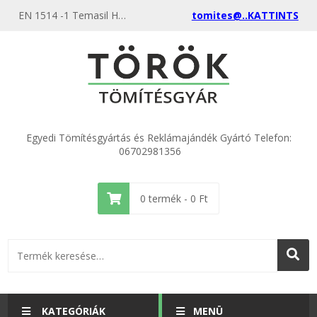
EN 1514 -1 Temasil HT 330°C Lv.: 3,0mm - akciós ipari karima tömítések gyártása, egyenest a gyártótól most itt nálunk rendeld meg, különböző anyagokból és méretekből kimagasló minőségben egyedi méret gyártásamagasló minőségben
tomites@..KATTINTS
Egyedi Tömítésgyártás és Reklámajándék Gyártó Telefon:
06702981356
0
termék -
0
Ft
KATEGÓRIÁK
MENÜ