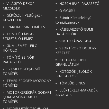
VILÁGÍTÓ DEKOR -
HOSCH IPARI RAGASZTÓ
MÉCSESEK
O-GYŰRŰ
GÉPÉSZET-PÉBÉ-gáz -
Zsinór Körszelvényű
KÉSZLETEK
tömítőzsinórok
IPARI KARIMA TÖMÍTÉS
KÁBELVEZETŐ GUMI -
TÖMÍTŐ TÁBLA -
HATÁROLÓK
SZIGETELŐ LEMEZ
SIMÍTÓZÁRAS TASAK
GUMILEMEZ - FILC -
SZORTÍROZÓ DOBOZ-
HÓTOLÓ
KÉSZLET
TÖMÍTŐ ZSINÓR -
ETETŐTÁL-TIPLI-
RAGASZTÓ
GRANULÁTUM
SZEMÉLY GÉPJÁRMŰ
KÖTÖZŐK-JELÖLŐK-
TÖMÍTÉS
IRATTARTÓK
TEHER-ERŐGÉP-MOZDONY
TÖMLŐBILINCS
TÖMÍTÉS
LEÉRTÉKELT-MARADÉK
MOTORKERÉKPÁR-GOKART-
ANYAGOK
QUAD-CSÓNAKMOTOR
TÖMÍTÉS
MODELLEZÉS-TECHNIKAI