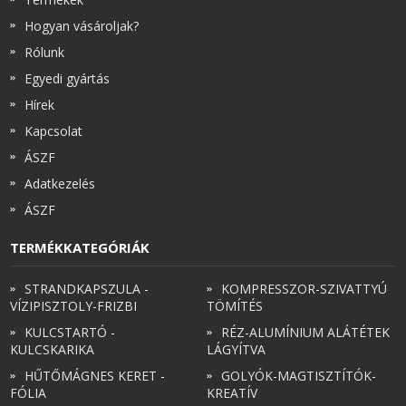
Hogyan vásároljak?
Zsinór Körszelvényű tömítőzsinórok
Rólunk
Egyedi gyártás
KÁBELVEZETŐ GUMI - HATÁROLÓK
Hírek
Kapcsolat
SIMÍTÓZÁRAS TASAK
ÁSZF
SZORTÍROZÓ DOBOZ-KÉSZLET
Adatkezelés
ÁSZF
ETETŐTÁL-TIPLI-GRANULÁTUM
TERMÉKKATEGÓRIÁK
KÖTÖZŐK-JELÖLŐK-IRATTARTÓK
STRANDKAPSZULA -
KOMPRESSZOR-SZIVATTYÚ
VÍZIPISZTOLY-FRIZBI
TÖMÍTÉS
TÖMLŐBILINCS
KULCSTARTÓ -
RÉZ-ALUMÍNIUM ALÁTÉTEK
KULCSKARIKA
LÁGYÍTVA
LEÉRTÉKELT-MARADÉK ANYAGOK
HŰTŐMÁGNES KERET -
GOLYÓK-MAGTISZTÍTÓK-
FÓLIA
KREATÍV