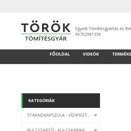
Egyedi Tömítésgyártás és Re
06702981356
FŐOLDAL
VIDEÓK
TERMÉK
KATEGÓRIÁK
STRANDKAPSZULA - VÍZIPISZTOLY-FRIZBI
KULCSTARTÓ - KULCSKARIKA