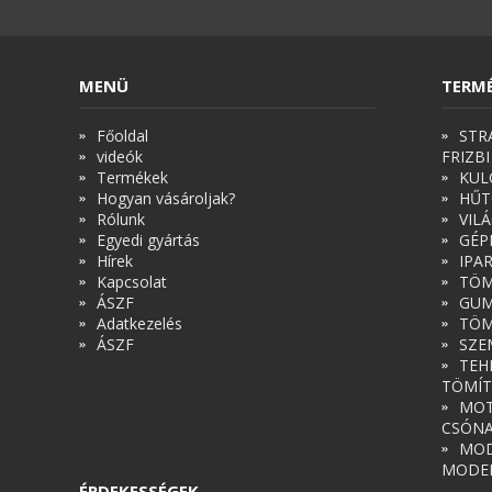
MENÜ
TERM
Főoldal
STR
videók
FRIZBI
Termékek
KUL
Hogyan vásároljak?
HŰT
Rólunk
VIL
Egyedi gyártás
GÉP
Hírek
IPA
Kapcsolat
TÖM
ÁSZF
GUM
Adatkezelés
TÖM
ÁSZF
SZE
TEH
TÖMÍT
MOT
CSÓN
MOD
MODE
ÉRDEKESSÉGEK