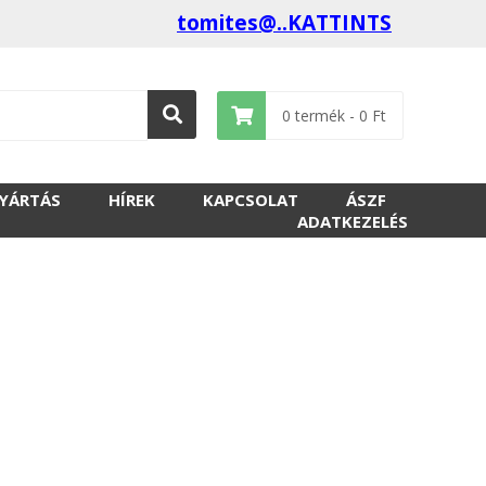
tomites@..KATTINTS
0
termék -
0
Ft
GYÁRTÁS
HÍREK
KAPCSOLAT
ÁSZF
ADATKEZELÉS