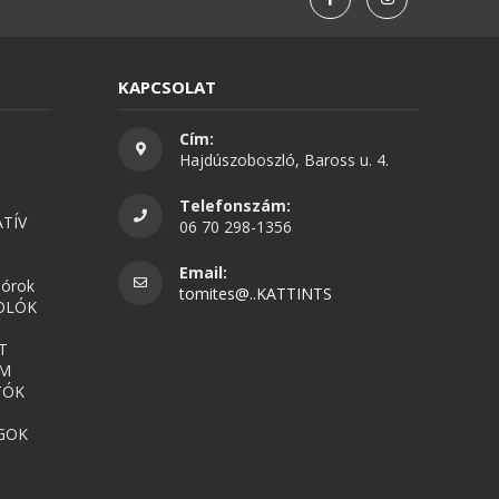
KAPCSOLAT
Cím:
Hajdúszoboszló, Baross u. 4.
Telefonszám:
TÍV
06 70 298-1356
Email:
nórok
tomites@..KATTINTS
OLÓK
T
UM
TÓK
GOK