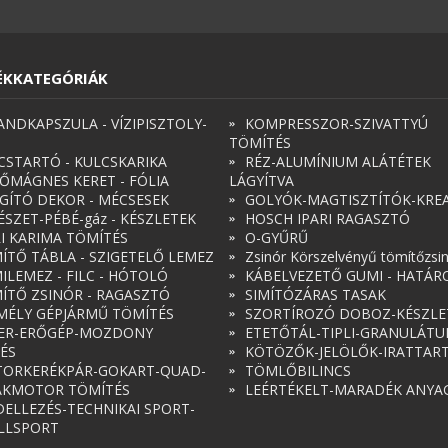
ÉKKATEGÓRIÁK
ANDKAPSZULA - VÍZIPISZTOLY-
KOMPRESSZOR-SZIVATTYÚ
TÖMÍTÉS
CSTARTÓ - KULCSKARIKA
RÉZ-ALUMÍNIUM ALÁTÉTEK
ŐMÁGNES KERET - FÓLIA
LÁGYÍTVA
ÁGÍTÓ DEKOR - MÉCSESEK
GOLYÓK-MAGTISZTÍTÓK-KREA
ÉSZET-PÉBÉ-gáz - KÉSZLETEK
HOSCH IPARI RAGASZTÓ
RI KARIMA TÖMÍTÉS
O-GYŰRŰ
ÍTŐ TÁBLA - SZIGETELŐ LEMEZ
Zsinór Körszelvényű tömítőzsi
ILEMEZ - FILC - HÓTOLÓ
KÁBELVEZETŐ GUMI - HATÁR
ÍTŐ ZSINÓR - RAGASZTÓ
SIMÍTÓZÁRAS TASAK
MÉLY GÉPJÁRMŰ TÖMÍTÉS
SZORTÍROZÓ DOBOZ-KÉSZLE
ER-ERŐGÉP-MOZDONY
ETETŐTÁL-TIPLI-GRANULÁT
ÉS
KÖTÖZŐK-JELÖLŐK-IRATTAR
ORKERÉKPÁR-GOKART-QUAD-
TÖMLŐBILINCS
AKMOTOR TÖMÍTÉS
LEÉRTÉKELT-MARADÉK ANYA
ELLEZÉS-TECHNIKAI SPORT-
LLSPORT