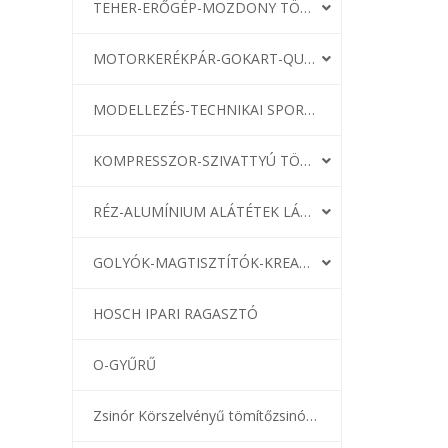
TEHER-ERŐGÉP-MOZDONY TÖMÍTÉS
MOTORKERÉKPÁR-GOKART-QUAD-CSÓNAKMOTOR TÖMÍTÉS
MODELLEZÉS-TECHNIKAI SPORT-MODELLSPORT
KOMPRESSZOR-SZIVATTYÚ TÖMÍTÉS
RÉZ-ALUMÍNIUM ALÁTÉTEK LÁGYÍTVA
GOLYÓK-MAGTISZTÍTÓK-KREATÍV
HOSCH IPARI RAGASZTÓ
O-GYŰRŰ
Zsinór Körszelvényű tömítőzsinórok