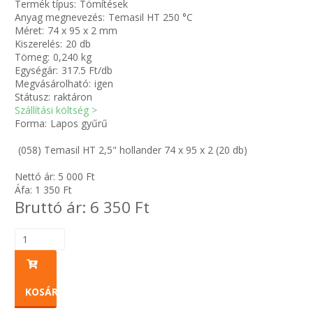
Termék típus:
Tömítések
Anyag megnevezés:
Temasil HT 250 °C
Méret:
74 x 95 x 2 mm
Zsinór Körszelvényű tömítőzsinórok
Kiszerelés:
20 db
Tömeg:
0,240 kg
KÁBELVEZETŐ GUMI - HATÁROLÓK
Egységár:
317.5 Ft/db
Megvásárolható:
igen
Státusz:
raktáron
SIMÍTÓZÁRAS TASAK
Szállítási költség >
Forma:
Lapos gyűrű
SZORTÍROZÓ DOBOZ-KÉSZLET
(058) Temasil HT 2,5" hollander 74 x 95 x 2 (20 db)
ETETŐTÁL-TIPLI-GRANULÁTUM
Nettó ár:
5 000
Ft
Áfa:
1 350
Ft
Bruttó ár:
6 350
Ft
KÖTÖZŐK-JELÖLŐK-IRATTARTÓK
TÖMLŐBILINCS
LEÉRTÉKELT-MARADÉK ANYAGOK
KOSÁRBA