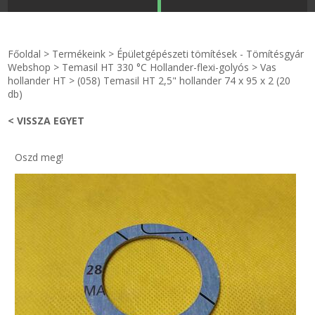
STRANDKAPSZULA - VÍZIPISZTOLY-FRIZBI
Főoldal
Főoldal
>
Termékeink
>
Épületgépészeti tömítések - Tömítésgyár
KULCSTARTÓ - KULCSKARIKA
videók
Webshop
>
Temasil HT 330 °C Hollander-flexi-golyós
>
Vas
hollander HT
>
(058) Temasil HT 2,5" hollander 74 x 95 x 2 (20
db)
HŰTŐMÁGNES KERET - FÓLIA
Termékek
< VISSZA EGYET
VILÁGÍTÓ DEKOR - MÉCSESEK
Hogyan vásároljak?
Oszd meg!
GÉPÉSZET-PÉBÉ-gáz - KÉSZLETEK
Rólunk
IPARI KARIMA TÖMÍTÉS
Egyedi gyártás
TÖMÍTŐ TÁBLA - SZIGETELŐ LEMEZ
Hírek
GUMILEMEZ - FILC - HÓTOLÓ
Kapcsolat
TÖMÍTŐ ZSINÓR - RAGASZTÓ
ÁSZF