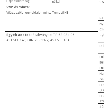
Hajlítószilárdság
-
nélkül
Szén-
Szín és minta:
Világoszöld, egy oldalon minta Temasil HT
Réz-sz
Nyerso
Ciklo
Egyéb adatok:
Szabványok: TP 62-084-06
Cyklo
ASTM F 146; DIN 28 091-2; ASTM F 104
Di-buti
Etil-ét
Etilén
Etilén-
Hangy
Glicer
Hidrau
(ásván
Hidrog
szára
Sósav