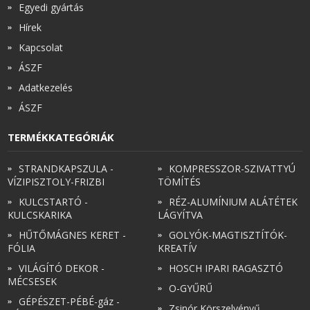
Egyedi gyártás
Hírek
Kapcsolat
ÁSZF
Adatkezelés
ÁSZF
TERMÉKKATEGÓRIÁK
STRANDKAPSZULA -
KOMPRESSZOR-SZIVATTYÚ
VÍZIPISZTOLY-FRIZBI
TÖMÍTÉS
KULCSTARTÓ -
RÉZ-ALUMÍNIUM ALÁTÉTEK
KULCSKARIKA
LÁGYÍTVA
HŰTŐMÁGNES KERET -
GOLYÓK-MAGTISZTÍTÓK-
FÓLIA
KREATÍV
VILÁGÍTÓ DEKOR -
HOSCH IPARI RAGASZTÓ
MÉCSESEK
O-GYŰRŰ
GÉPÉSZET-PÉBÉ-gáz -
Zsinór Körszelvényű