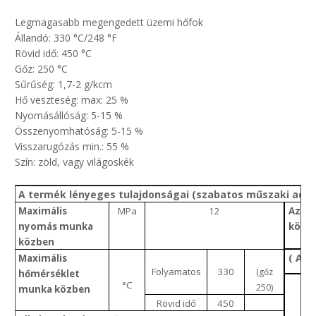
Legmagasabb megengedett üzemi hőfok
Állandó: 330 °C/248 °F
Rövid idő: 450 °C
Gőz: 250 °C
Sűrűség: 1,7-2 g/kcm
Hő veszteség: max: 25 %
Nyomásállóság: 5-15 %
Összenyomhatóság: 5-15 %
Visszarugózás min.: 55 %
Szín: zöld, vagy világoskék
A termék lényeges tulajdonságai (szabatos műszaki adat
Maximális
MPa
12
Az al
nyomás munka
közve
közben
( A )
Maximális
Folyamatos
330
(gőz
hőmérséklet
°C
250)
munka közben
Rövid idő
450