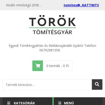
Kiváló minőségű (058) Temasil HT 2,5" hollander 74 x 95 x 2 (20 db) kedvező áron, egyenest a gyártótól, rendeld meg most és csatlakozz a több ezer elégedett vásárlóhoz.
tomites@..KATTINTS
Egyedi Tömítésgyártás és Reklámajándék Gyártó Telefon:
06702981356
0
termék -
0
Ft
KATEGÓRIÁK
MENÜ