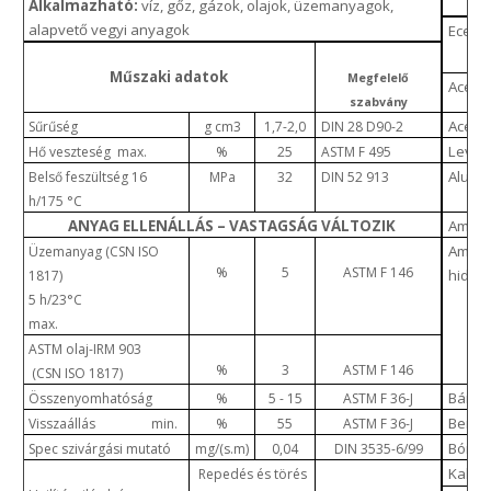
Alkalmazható:
víz, gőz, gázok, olajok, üzemanyagok,
alapvető vegyi anyagok
Ecetsa
Műszaki adatok
Megfelelő
Aceto
szabvány
Acetil
Sűrűség
g cm3
1,7-2,0
DIN 28 D90-2
Leveg
Hő veszteség max.
%
25
ASTM F 495
Alumín
Belső feszültség 16
MPa
32
DIN 52 913
h/175 °C
ANYAG ELLENÁLLÁS – VASTAGSÁG VÁLTOZIK
Ammó
Ammó
Üzemanyag (CSN ISO
%
5
ASTM F 146
hidrog
1817)
5 h/23°C
max.
ASTM olaj-IRM 903
%
3
ASTM F 146
(CSN ISO 1817)
Bárium
Összenyomhatóság
%
5 - 15
ASTM F 36-J
Benzo
Visszaállás min.
%
55
ASTM F 36-J
Bórsa
Spec szivárgási mutató
mg/(s.m)
0,04
DIN 3535-6/99
Kalciu
Repedés és törés