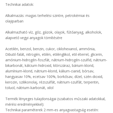
Technikai adatok:
Alkalmazás: magas terhelési szintre, petrokémiai és
olajiparban
Alkalmazható víz, gőz, gázok, olajok, fűtőanyag, alkoholok,
alapvető vegyi anyagok tömítésére
Acetilén, benzol, benzin, cukor, ciklohexanol, ammónia,
Dibutil-falát, nitrogén, etilén, etilénglikol, etil-éterrel, glicerin,
amónium-hidrogén-foszfát, nátrium-hidrogén-szulfid, nátrium-
bikarbonát, kálcium-hidroxid, klórszáraz, bárium-klorid,
alumínium-klorid, nátrium-klorid, kálium-cianid, bórsav,
hangyasav 10%, ecetsav 100%, borkősav, dízel, szén-dioxid,
kerozin, szilikonolaj, rézszulfát, nátrium-szulfát, terpentin,
toluol, nátrium-karbonát, xilol
Termék lényeges tulajdonságai (szabatos műszaki adatokkal,
mérési eredményekkel):
Technikai paraméterek 2 mm-es anyagvastagság esetén: