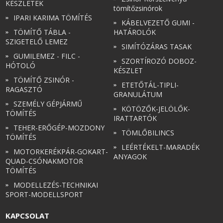
KÉSZLETEK
tömítőzsinórok
IPARI KARIMA TÖMÍTÉS
KÁBELVEZETŐ GUMI -
TÖMÍTŐ TÁBLA -
HATÁROLÓK
SZIGETELŐ LEMEZ
SIMÍTÓZÁRAS TASAK
GUMILEMEZ - FILC -
SZORTÍROZÓ DOBOZ-
HÓTOLÓ
KÉSZLET
TÖMÍTŐ ZSINÓR -
ETETŐTÁL-TIPLI-
RAGASZTÓ
GRANULÁTUM
SZEMÉLY GÉPJÁRMŰ
KÖTÖZŐK-JELÖLŐK-
TÖMÍTÉS
IRATTARTÓK
TEHER-ERŐGÉP-MOZDONY
TÖMLŐBILINCS
TÖMÍTÉS
LEÉRTÉKELT-MARADÉK
MOTORKERÉKPÁR-GOKART-
ANYAGOK
QUAD-CSÓNAKMOTOR
TÖMÍTÉS
MODELLEZÉS-TECHNIKAI
SPORT-MODELLSPORT
KAPCSOLAT