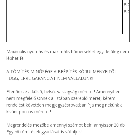
Klór s
Kloro
Maximális nyomás és maximális hőmérséklet egyidejűleg nem
léphet fel!
A TÖMÍTÉS MINŐSÉGE A BEÉPÍTÉS KÖRÜLMÉNYEITŐL
FŰGG, ERRE GARANCIÁT NEM VÁLLALUNK!
Ellenőrizze a külső, belső, vastagság méretet! Amennyiben
nem megfelelő Önnek a listában szereplő méret, kérem
rendelést követően megjegyzésrovatban írja meg nekünk a
kívánt pontos méretet!
Megrendelés mezőbe amennyi számot beír, annyiszor 20 db
Egyedi tömítések gyártását is vállaljuk!