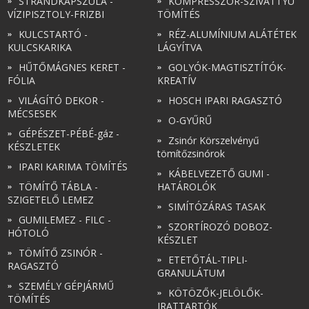
STRANDKAPSZULA -
KOMPRESSZOR-SZIVATTYÚ
VÍZIPISZTOLY-FRIZBI
TÖMÍTÉS
KULCSTARTÓ -
RÉZ-ALUMÍNIUM ALÁTÉTEK
KULCSKARIKA
LÁGYÍTVA
HŰTŐMÁGNES KERET -
GOLYÓK-MAGTISZTÍTÓK-
FÓLIA
KREATÍV
VILÁGÍTÓ DEKOR -
HOSCH IPARI RAGASZTÓ
MÉCSESEK
O-GYŰRŰ
GÉPÉSZET-PÉBÉ-gáz -
Zsinór Körszelvényű
KÉSZLETEK
tömítőzsinórok
IPARI KARIMA TÖMÍTÉS
KÁBELVEZETŐ GUMI -
TÖMÍTŐ TÁBLA -
HATÁROLÓK
SZIGETELŐ LEMEZ
SIMÍTÓZÁRAS TASAK
GUMILEMEZ - FILC -
SZORTÍROZÓ DOBOZ-
HÓTOLÓ
KÉSZLET
TÖMÍTŐ ZSINÓR -
ETETŐTÁL-TIPLI-
RAGASZTÓ
GRANULÁTUM
SZEMÉLY GÉPJÁRMŰ
KÖTÖZŐK-JELÖLŐK-
TÖMÍTÉS
IRATTARTÓK