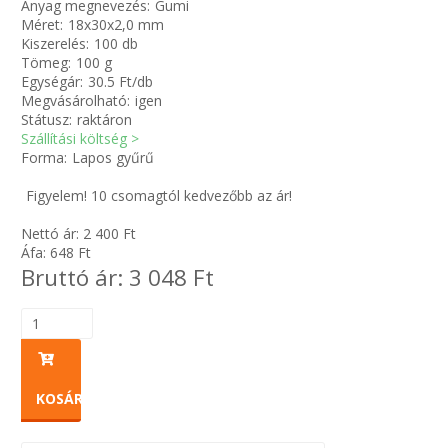
Anyag megnevezés:
Gumi
Méret:
18x30x2,0 mm
Kiszerelés:
100 db
Zsinór Körszelvényű tömítőzsinórok
Tömeg:
100 g
Egységár:
30.5 Ft/db
KÁBELVEZETŐ GUMI - HATÁROLÓK
Megvásárolható:
igen
Státusz:
raktáron
Szállítási költség >
SIMÍTÓZÁRAS TASAK
Forma:
Lapos gyűrű
SZORTÍROZÓ DOBOZ-KÉSZLET
Figyelem! 10 csomagtól kedvezőbb az ár!
Nettó ár:
2 400
Ft
ETETŐTÁL-TIPLI-GRANULÁTUM
Áfa:
648
Ft
Bruttó ár:
3 048
Ft
KÖTÖZŐK-JELÖLŐK-IRATTARTÓK
TÖMLŐBILINCS
LEÉRTÉKELT-MARADÉK ANYAGOK
KOSÁRBA