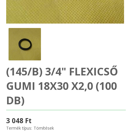
SZEMÉLY GÉPJÁRMŰ TÖMÍTÉS
Adatkezelés
TEHER-ERŐGÉP-MOZDONY TÖMÍTÉS
MOTORKERÉKPÁR-GOKART-QUAD-CSÓNAKMOTOR TÖMÍTÉS
MODELLEZÉS-TECHNIKAI SPORT-MODELLSPORT
(145/B) 3/4" FLEXICSŐ
KOMPRESSZOR-SZIVATTYÚ TÖMÍTÉS
GUMI 18X30 X2,0 (100
RÉZ-ALUMÍNIUM ALÁTÉTEK LÁGYÍTVA
DB)
GOLYÓK-MAGTISZTÍTÓK-KREATÍV
HOSCH IPARI RAGASZTÓ
3 048 Ft
Termék típus:
Tömítések
O-GYŰRŰ