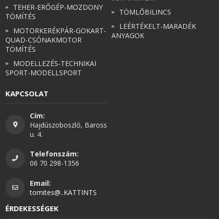
TEHER-ERŐGÉP-MOZDONY
TÖMLŐBILINCS
TÖMÍTÉS
LEÉRTÉKELT-MARADÉK
MOTORKERÉKPÁR-GOKART-
ANYAGOK
QUAD-CSÓNAKMOTOR
TÖMÍTÉS
MODELLEZÉS-TECHNIKAI
SPORT-MODELLSPORT
KAPCSOLAT
Cím:
Hajdúszoboszló, Baross
u. 4.
Telefonszám:
06 70 298-1356
Email:
tomites@..KATTINTS
ÉRDEKESSÉGEK