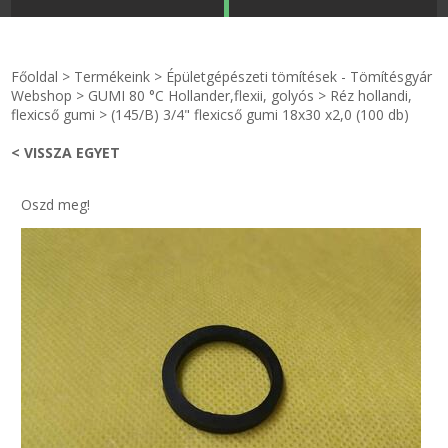
STRANDKAPSZULA - VÍZIPISZTOLY-FRIZBI
Főoldal
Főoldal
>
Termékeink
>
Épületgépészeti tömítések - Tömítésgyár
KULCSTARTÓ - KULCSKARIKA
videók
Webshop
>
GUMI 80 °C Hollander,flexii, golyós
>
Réz hollandi,
flexicső gumi
>
(145/B) 3/4" flexicső gumi 18x30 x2,0 (100 db)
HŰTŐMÁGNES KERET - FÓLIA
Termékek
< VISSZA EGYET
VILÁGÍTÓ DEKOR - MÉCSESEK
Hogyan vásároljak?
Oszd meg!
GÉPÉSZET-PÉBÉ-gáz - KÉSZLETEK
Rólunk
IPARI KARIMA TÖMÍTÉS
Egyedi gyártás
TÖMÍTŐ TÁBLA - SZIGETELŐ LEMEZ
Hírek
GUMILEMEZ - FILC - HÓTOLÓ
Kapcsolat
TÖMÍTŐ ZSINÓR - RAGASZTÓ
ÁSZF