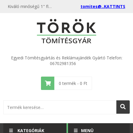
Kiváló minőségű 1" flexicső gumi 18x30 x2 (100 db) kedvező áron, egyenest a gyártótól, rendeld meg most és csatlakozz a több ezer elégedett vásárlóhoz.
tomites@..KATTINTS
Egyedi Tömítésgyártás és Reklámajándék Gyártó Telefon:
06702981356
0
termék -
0
Ft
KATEGÓRIÁK
MENÜ