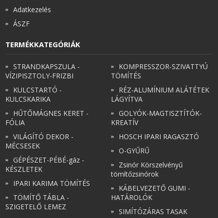
Adatkezelés
ÁSZF
TERMÉKKATEGÓRIÁK
STRANDKAPSZULA -
KOMPRESSZOR-SZIVATTYÚ
VÍZIPISZTOLY-FRIZBI
TÖMÍTÉS
KULCSTARTÓ -
RÉZ-ALUMÍNIUM ALÁTÉTEK
KULCSKARIKA
LÁGYÍTVA
HŰTŐMÁGNES KERET -
GOLYÓK-MAGTISZTÍTÓK-
FÓLIA
KREATÍV
VILÁGÍTÓ DEKOR -
HOSCH IPARI RAGASZTÓ
MÉCSESEK
O-GYŰRŰ
GÉPÉSZET-PÉBÉ-gáz -
Zsinór Körszelvényű
KÉSZLETEK
tömítőzsinórok
IPARI KARIMA TÖMÍTÉS
KÁBELVEZETŐ GUMI -
TÖMÍTŐ TÁBLA -
HATÁROLÓK
SZIGETELŐ LEMEZ
SIMÍTÓZÁRAS TASAK