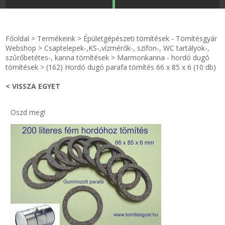
STRANDKAPSZULA - VÍZIPISZTOLY-FRIZBI
Főoldal
Főoldal
>
Termékeink
>
Épületgépészeti tömítések - Tömítésgyár
KULCSTARTÓ - KULCSKARIKA
videók
Webshop
>
Csaptelepek-,KS-,vízmérők-, szifon-, WC tartályok-,
szűrőbetétes-, kanna tömítések
>
Marmonkanna - hordó dugó
tömítések
>
(162) Hordó dugó parafa tömítés 66 x 85 x 6 (10 db)
HŰTŐMÁGNES KERET - FÓLIA
Termékek
< VISSZA EGYET
VILÁGÍTÓ DEKOR - MÉCSESEK
Hogyan vásároljak?
Oszd meg!
GÉPÉSZET-PÉBÉ-gáz - KÉSZLETEK
Rólunk
IPARI KARIMA TÖMÍTÉS
Egyedi gyártás
TÖMÍTŐ TÁBLA - SZIGETELŐ LEMEZ
Hírek
GUMILEMEZ - FILC - HÓTOLÓ
Kapcsolat
TÖMÍTŐ ZSINÓR - RAGASZTÓ
ÁSZF