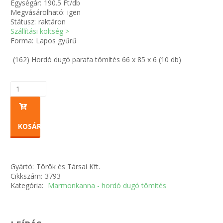
Egységár:
190.5 Ft/db
Megvásárolható:
igen
Státusz:
raktáron
Zsinór Körszelvényű tömítőzsinórok
Szállítási költség >
Forma:
Lapos gyűrű
KÁBELVEZETŐ GUMI - HATÁROLÓK
(162) Hordó dugó parafa tömítés 66 x 85 x 6 (10 db)
SIMÍTÓZÁRAS TASAK
SZORTÍROZÓ DOBOZ-KÉSZLET
ETETŐTÁL-TIPLI-GRANULÁTUM
KOSÁRBA
KÖTÖZŐK-JELÖLŐK-IRATTARTÓK
Gyártó:
Török és Társai Kft.
TÖMLŐBILINCS
Cikkszám:
3793
Kategória:
Marmonkanna - hordó dugó tömítés
LEÉRTÉKELT-MARADÉK ANYAGOK