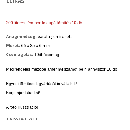
LEÍRÁS
200 literes fém hordó dugó tömítés 10 db
Anagminőség:
parafa gumírozott
Méret:
66 x 85 x 6 mm
Csomagolás:
10db/csomag
Megrendelés mezőbe amennyi számot beír, annyiszor 10 db
Egyedi tömítések gyártását is vállaljuk!
Kérje ajánlatunkat!
A fotó illusztráció!
< VISSZA EGYET