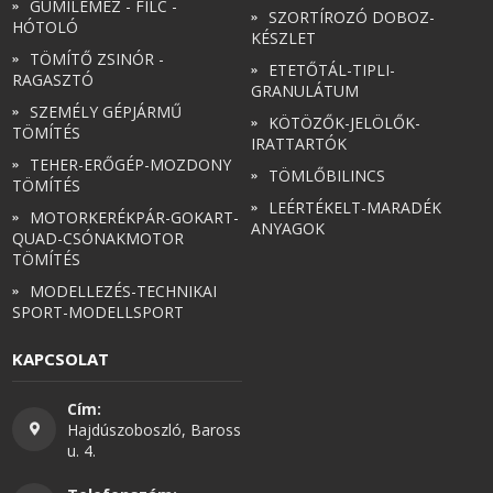
GUMILEMEZ - FILC -
SZORTÍROZÓ DOBOZ-
HÓTOLÓ
KÉSZLET
TÖMÍTŐ ZSINÓR -
ETETŐTÁL-TIPLI-
RAGASZTÓ
GRANULÁTUM
SZEMÉLY GÉPJÁRMŰ
KÖTÖZŐK-JELÖLŐK-
TÖMÍTÉS
IRATTARTÓK
TEHER-ERŐGÉP-MOZDONY
TÖMLŐBILINCS
TÖMÍTÉS
LEÉRTÉKELT-MARADÉK
MOTORKERÉKPÁR-GOKART-
ANYAGOK
QUAD-CSÓNAKMOTOR
TÖMÍTÉS
MODELLEZÉS-TECHNIKAI
SPORT-MODELLSPORT
KAPCSOLAT
Cím:
Hajdúszoboszló, Baross
u. 4.