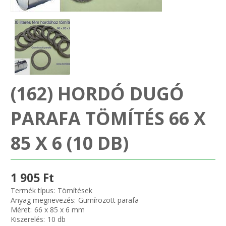
SZEMÉLY GÉPJÁRMŰ TÖMÍTÉS
Adatkezelés
TEHER-ERŐGÉP-MOZDONY TÖMÍTÉS
MOTORKERÉKPÁR-GOKART-QUAD-CSÓNAKMOTOR TÖMÍTÉS
(162) HORDÓ DUGÓ
MODELLEZÉS-TECHNIKAI SPORT-MODELLSPORT
PARAFA TÖMÍTÉS 66 X
KOMPRESSZOR-SZIVATTYÚ TÖMÍTÉS
85 X 6 (10 DB)
RÉZ-ALUMÍNIUM ALÁTÉTEK LÁGYÍTVA
GOLYÓK-MAGTISZTÍTÓK-KREATÍV
1 905 Ft
Termék típus:
Tömítések
HOSCH IPARI RAGASZTÓ
Anyag megnevezés:
Gumírozott parafa
Méret:
66 x 85 x 6 mm
Kiszerelés:
10 db
O-GYŰRŰ