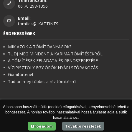
Telefonszám:
06 70 298-1356
Email:
tomites@..KATTINTS
ÉRDEKESSÉGEK
MIK AZOK A TÖMÍTŐANYAGOK?
TUDJ MEG MINDENT A KARIMA TÖMÍTÉSEKRŐL
A TÖMÍTÉSEK FELADATA ÉS RENDSZEREZÉSE
VÍZIPISZTOLY EGY ÖRÖK NYÁRI SZÓRAKOZÁS
Gumitörténet
Tudjon meg többet a réz tömítésről
A honlapon használt sütik (cookie) elfogadásával, kényelmesebbé teheti a
© Török és Társai 2026 - Minden jog fenntartva
böngészést. A honlap további használatával hozzájárulását adja a sütik
Honlapkészítés
,
webdesign
,
keresőoptimalizálás
:
Expedient
használatához.
Marketing tanácsadónk a
Marketing Professzorok Kft.
Elfogadom
További részletek