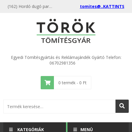
(162) Hordó dugó parafa tömítés 66 x 85 x 6 (10 db) - Épületgépészeti tömítések a gyártótól, akciós ár egyedi méretben is
tomites@..KATTINTS
Egyedi Tömítésgyártás és Reklámajándék Gyártó Telefon:
06702981356
0
termék -
0
Ft
KATEGÓRIÁK
MENÜ