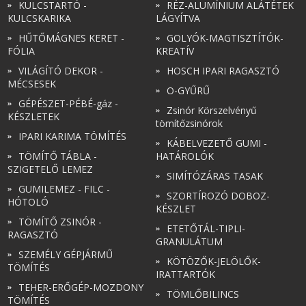
KULCSTARTÓ -
RÉZ-ALUMÍNIUM ALÁTÉTEK
KULCSKARIKA
LÁGYÍTVA
HŰTŐMÁGNES KERET -
GOLYÓK-MAGTISZTÍTÓK-
FÓLIA
KREATÍV
VILÁGÍTÓ DEKOR -
HOSCH IPARI RAGASZTÓ
MÉCSESEK
O-GYŰRŰ
GÉPÉSZET-PÉBÉ-gáz -
Zsinór Körszelvényű
KÉSZLETEK
tömítőzsinórok
IPARI KARIMA TÖMÍTÉS
KÁBELVEZETŐ GUMI -
TÖMÍTŐ TÁBLA -
HATÁROLÓK
SZIGETELŐ LEMEZ
SIMÍTÓZÁRAS TASAK
GUMILEMEZ - FILC -
SZORTÍROZÓ DOBOZ-
HÓTOLÓ
KÉSZLET
TÖMÍTŐ ZSINÓR -
ETETŐTÁL-TIPLI-
RAGASZTÓ
GRANULÁTUM
SZEMÉLY GÉPJÁRMŰ
KÖTÖZŐK-JELÖLŐK-
TÖMÍTÉS
IRATTARTÓK
TEHER-ERŐGÉP-MOZDONY
TÖMLŐBILINCS
TÖMÍTÉS