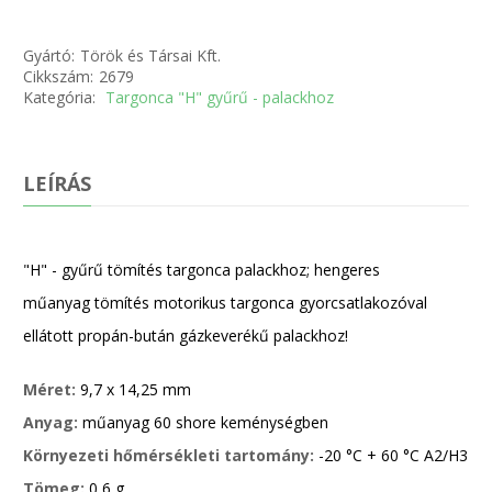
Gyártó:
Török és Társai Kft.
Cikkszám:
2679
Kategória:
Targonca "H" gyűrű - palackhoz
LEÍRÁS
"H" - gyűrű tömítés targonca palackhoz; hengeres
műanyag tömítés motorikus targonca gyorcsatlakozóval
ellátott propán-bután gázkeverékű palackhoz!
Méret:
9,7 x 14,25 mm
Anyag:
műanyag 60 shore keménységben
Környezeti hőmérsékleti tartomány:
-20 °C + 60 °C A2/H3
Tömeg:
0,6 g