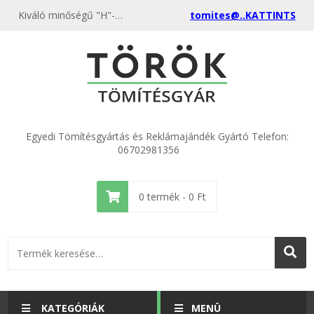
Kiváló minőségű "H"-gyűrű tömítés targonca palackhoz 20 db kedvező áron, egyenest a gyártótól, rendeld meg most és csatlakozz a több ezer elégedett vásárlóhoz.
tomites@..KATTINTS
Egyedi Tömítésgyártás és Reklámajándék Gyártó Telefon:
06702981356
0
termék -
0
Ft
KATEGÓRIÁK
MENÜ