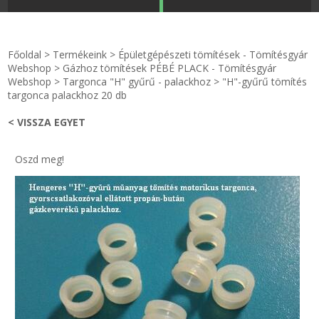
STRANDKAPSZULA - VÍZIPISZTOLY-FRIZBI
Főoldal
Főoldal
>
Termékeink
>
Épületgépészeti tömítések - Tömítésgyár
KULCSTARTÓ - KULCSKARIKA
videók
Webshop
>
Gázhoz tömítések PÉBÉ PLACK - Tömítésgyár
Webshop
>
Targonca "H" gyűrű - palackhoz
>
"H"-gyűrű tömítés
targonca palackhoz 20 db
HŰTŐMÁGNES KERET - FÓLIA
Termékek
< VISSZA EGYET
VILÁGÍTÓ DEKOR - MÉCSESEK
Hogyan vásároljak?
Oszd meg!
GÉPÉSZET-PÉBÉ-gáz - KÉSZLETEK
Rólunk
IPARI KARIMA TÖMÍTÉS
Egyedi gyártás
TÖMÍTŐ TÁBLA - SZIGETELŐ LEMEZ
Hírek
GUMILEMEZ - FILC - HÓTOLÓ
Kapcsolat
TÖMÍTŐ ZSINÓR - RAGASZTÓ
ÁSZF