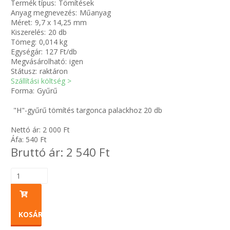
Termék típus:
Tömítések
Anyag megnevezés:
Műanyag
Méret:
9,7 x 14,25 mm
Zsinór Körszelvényű tömítőzsinórok
Kiszerelés:
20 db
Tömeg:
0,014 kg
KÁBELVEZETŐ GUMI - HATÁROLÓK
Egységár:
127 Ft/db
Megvásárolható:
igen
Státusz:
raktáron
SIMÍTÓZÁRAS TASAK
Szállítási költség >
Forma:
Gyűrű
SZORTÍROZÓ DOBOZ-KÉSZLET
"H"-gyűrű tömítés targonca palackhoz 20 db
ETETŐTÁL-TIPLI-GRANULÁTUM
Nettó ár:
2 000
Ft
Áfa:
540
Ft
Bruttó ár:
2 540
Ft
KÖTÖZŐK-JELÖLŐK-IRATTARTÓK
TÖMLŐBILINCS
LEÉRTÉKELT-MARADÉK ANYAGOK
KOSÁRBA