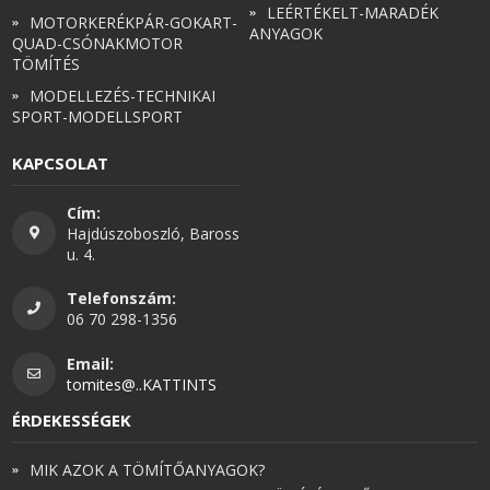
LEÉRTÉKELT-MARADÉK
MOTORKERÉKPÁR-GOKART-
ANYAGOK
QUAD-CSÓNAKMOTOR
TÖMÍTÉS
MODELLEZÉS-TECHNIKAI
SPORT-MODELLSPORT
KAPCSOLAT
Cím:
Hajdúszoboszló, Baross
u. 4.
Telefonszám:
06 70 298-1356
Email:
tomites@..KATTINTS
ÉRDEKESSÉGEK
MIK AZOK A TÖMÍTŐANYAGOK?