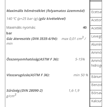
Maximális hőmérséklet (folyamatos üzemmód)
Ecetsav (
140 ºC (p=25 bar-ig)
(gőz kivételével)
Aceton
40
Maximális nyomás:
Acetilén
bar
Levegő
3
Gáz áteresztés (DIN 3535-6/94):
max 0,01 cm
/
min
Alumínium
Ammónia
Összenyomhatóság(ASTM F 36):
5-15%
Ammóniu
hidrogén-
Visszarugózás(ASTM F 36):
min 50 %
Bárium-kl
Benzol
Sűrűség:(DIN 28090-2)
1,6-1,9
Bórsav
3
g/cm
Kalcium-h