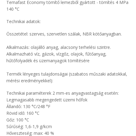
Temafast Economy tömítő lemezből gyártott - tömítés 4 MPa
140 °C
Technikai adatok:
Összetétel: szerves, szervetlen szálak, NBR kötőanyagban.
Alkalmazás: olajálló anyag, alacsony terhelési szintre.
Alkalmazható víz, gázok, vízgőz, olajok, fűtőanyag,
hűtőfolyadék és üzemanyagok tömítésére
Termék lényeges tulajdonságai (szabatos műszaki adatokkal,
mérési eredményekkel):
Technikai paraméterek 2 mm-es anyagvastagság esetén:
Legmagasabb megengedett üzemi hőfok
Állandó: 130 °C/248 °F
Rövid idő: 160 °C
Gőz: 100 °C
Sűrűség: 1,6-1,9 g/kcm
Hőveszteség: max: 40 %