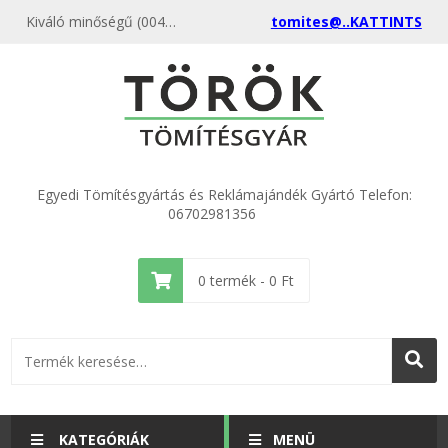
Kiváló minőségű (004) ECO 2" hollander 60x78x2 (50 db) kedvező áron, egyenest a gyártótól, rendeld meg most és csatlakozz a több ezer elégedett vásárlóhoz.
tomites@..KATTINTS
Egyedi Tömítésgyártás és Reklámajándék Gyártó Telefon:
06702981356
0
termék -
0
Ft
KATEGÓRIÁK
MENÜ