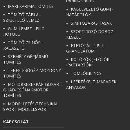
tömítőzsinórok
IPARI KARIMA TÖMÍTÉS
KÁBELVEZETŐ GUMI -
TÖMÍTŐ TÁBLA -
HATÁROLÓK
SZIGETELŐ LEMEZ
SIMÍTÓZÁRAS TASAK
GUMILEMEZ - FILC -
SZORTÍROZÓ DOBOZ-
HÓTOLÓ
KÉSZLET
TÖMÍTŐ ZSINÓR -
ETETŐTÁL-TIPLI-
RAGASZTÓ
GRANULÁTUM
SZEMÉLY GÉPJÁRMŰ
KÖTÖZŐK-JELÖLŐK-
TÖMÍTÉS
IRATTARTÓK
TEHER-ERŐGÉP-MOZDONY
TÖMLŐBILINCS
TÖMÍTÉS
LEÉRTÉKELT-MARADÉK
MOTORKERÉKPÁR-GOKART-
ANYAGOK
QUAD-CSÓNAKMOTOR
TÖMÍTÉS
MODELLEZÉS-TECHNIKAI
SPORT-MODELLSPORT
KAPCSOLAT