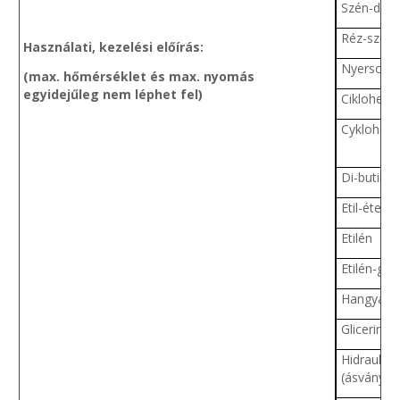
Szén-diox
Réz-szulfá
Használati, kezelési előírás:
Nyersolaj
(max. hőmérséklet és max. nyomás
egyidejűleg nem léphet fel)
Ciklohexa
Cyklohex
Di-butil-ft
Etil-éter
Etilén
Etilén-glik
Hangyasa
Glicerin
Hidraulika
(ásványi)