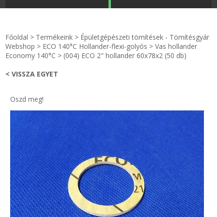
STRANDKAPSZULA - VÍZIPISZTOLY-FRIZBI
Főoldal
Főoldal
>
Termékeink
>
Épületgépészeti tömítések - Tömítésgyár
KULCSTARTÓ - KULCSKARIKA
videók
Webshop
>
ECO 140°C Hollander-flexi-golyós
>
Vas hollander
Economy 140°C
>
(004) ECO 2" hollander 60x78x2 (50 db)
HŰTŐMÁGNES KERET - FÓLIA
Termékek
< VISSZA EGYET
VILÁGÍTÓ DEKOR - MÉCSESEK
Hogyan vásároljak?
Oszd meg!
GÉPÉSZET-PÉBÉ-gáz - KÉSZLETEK
Rólunk
IPARI KARIMA TÖMÍTÉS
Egyedi gyártás
TÖMÍTŐ TÁBLA - SZIGETELŐ LEMEZ
Hírek
GUMILEMEZ - FILC - HÓTOLÓ
Kapcsolat
TÖMÍTŐ ZSINÓR - RAGASZTÓ
ÁSZF