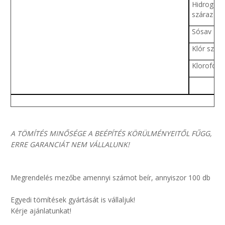
Hidrogén-k
száraz
Sósav 20
Klór szára
Klorofor
A TÖMÍTÉS MINŐSÉGE A BEÉPÍTÉS KÖRÜLMÉNYEITŐL FŰGG,
ERRE GARANCIÁT NEM VÁLLALUNK!
Megrendelés mezőbe amennyi számot beír, annyiszor 100 db
Egyedi tömítések gyártását is vállaljuk!
Kérje ajánlatunkat!