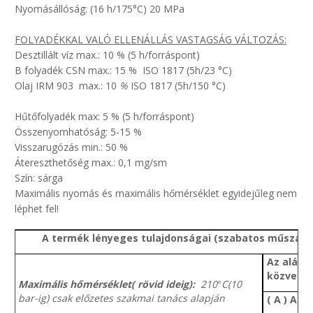
Nyomásállóság: (16 h/175°C) 20 MPa
FOLYADÉKKAL VALÓ ELLENÁLLÁS VASTAGSÁG VÁLTOZÁS:
Desztillált víz max.: 10 % (5 h/forráspont)
B folyadék CSN max.: 15 % ISO 1817 (5h/23 °C)
Olaj IRM 903 max.: 10
%
ISO 1817 (5h/150 °C)
Hűtőfolyadék max: 5 % (5 h/forráspont)
Összenyomhatóság: 5-15 %
Visszarugózás min.: 50 %
Átereszthetőség max.: 0,1 mg/sm
Szín: sárga
Maximális nyomás és maximális hőmérséklet egyidejűleg nem
léphet fel!
A termék lényeges tulajdonságai (szabatos műszaki
Az alább
közvetle
Maximális hőmérséklet( rövid ideig):
210
C(10
°
bar-ig) csak előzetes szakmai tanács alapján
( A ) Alk