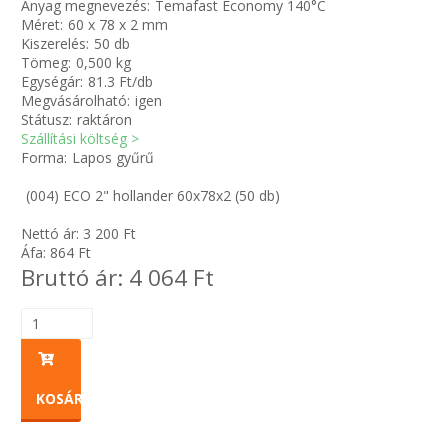
Anyag megnevezés:
Temafast Economy 140°C
Méret:
60 x 78 x 2 mm
Kiszerelés:
50 db
Zsinór Körszelvényű tömítőzsinórok
Tömeg:
0,500 kg
Egységár:
81.3 Ft/db
KÁBELVEZETŐ GUMI - HATÁROLÓK
Megvásárolható:
igen
Státusz:
raktáron
Szállítási költség >
SIMÍTÓZÁRAS TASAK
Forma:
Lapos gyűrű
SZORTÍROZÓ DOBOZ-KÉSZLET
(004) ECO 2" hollander 60x78x2 (50 db)
Nettó ár:
3 200
Ft
ETETŐTÁL-TIPLI-GRANULÁTUM
Áfa:
864
Ft
Bruttó ár:
4 064
Ft
KÖTÖZŐK-JELÖLŐK-IRATTARTÓK
TÖMLŐBILINCS
LEÉRTÉKELT-MARADÉK ANYAGOK
KOSÁRBA