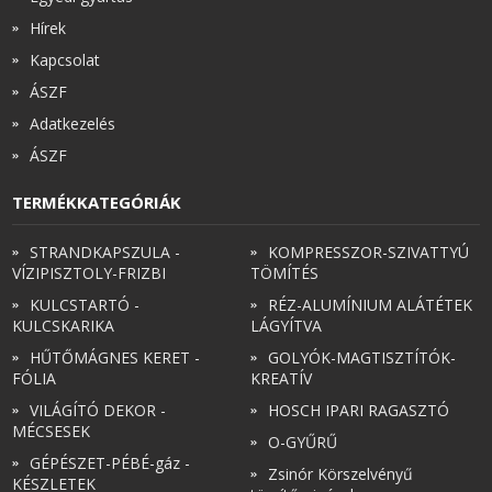
Hírek
Kapcsolat
ÁSZF
Adatkezelés
ÁSZF
TERMÉKKATEGÓRIÁK
STRANDKAPSZULA -
KOMPRESSZOR-SZIVATTYÚ
VÍZIPISZTOLY-FRIZBI
TÖMÍTÉS
KULCSTARTÓ -
RÉZ-ALUMÍNIUM ALÁTÉTEK
KULCSKARIKA
LÁGYÍTVA
HŰTŐMÁGNES KERET -
GOLYÓK-MAGTISZTÍTÓK-
FÓLIA
KREATÍV
VILÁGÍTÓ DEKOR -
HOSCH IPARI RAGASZTÓ
MÉCSESEK
O-GYŰRŰ
GÉPÉSZET-PÉBÉ-gáz -
Zsinór Körszelvényű
KÉSZLETEK