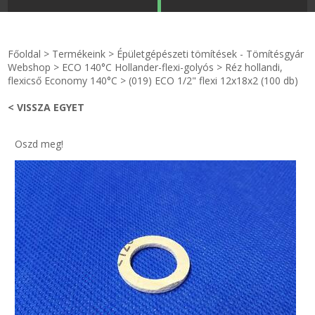
STRANDKAPSZULA - VÍZIPISZTOLY-FRIZBI
Főoldal
Főoldal
>
Termékeink
>
Épületgépészeti tömítések - Tömítésgyár
KULCSTARTÓ - KULCSKARIKA
videók
Webshop
>
ECO 140°C Hollander-flexi-golyós
>
Réz hollandi,
flexicső Economy 140°C
>
(019) ECO 1/2" flexi 12x18x2 (100 db)
HŰTŐMÁGNES KERET - FÓLIA
Termékek
< VISSZA EGYET
VILÁGÍTÓ DEKOR - MÉCSESEK
Hogyan vásároljak?
Oszd meg!
GÉPÉSZET-PÉBÉ-gáz - KÉSZLETEK
Rólunk
IPARI KARIMA TÖMÍTÉS
Egyedi gyártás
TÖMÍTŐ TÁBLA - SZIGETELŐ LEMEZ
Hírek
GUMILEMEZ - FILC - HÓTOLÓ
Kapcsolat
TÖMÍTŐ ZSINÓR - RAGASZTÓ
ÁSZF