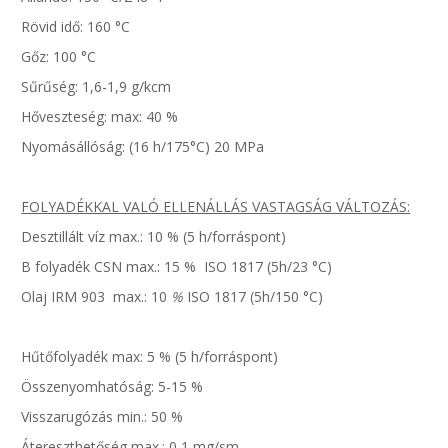
Rövid idő: 160 °C
Gőz: 100 °C
Sűrűség: 1,6-1,9 g/kcm
Hőveszteség: max: 40 %
Nyomásállóság: (16 h/175°C) 20 MPa
FOLYADÉKKAL VALÓ ELLENÁLLÁS VASTAGSÁG VÁLTOZÁS:
Desztillált víz max.: 10 % (5 h/forráspont)
B folyadék CSN max.: 15 % ISO 1817 (5h/23 °C)
Olaj IRM 903 max.: 10
%
ISO 1817 (5h/150 °C)
Hűtőfolyadék max: 5 % (5 h/forráspont)
Összenyomhatóság: 5-15 %
Visszarugózás min.: 50 %
Átereszthetőség max.: 0,1 mg/sm