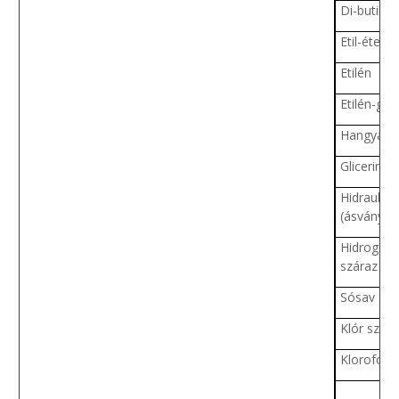
Di-butil-ft
Etil-éter
Etilén
Etilén-glik
Hangyasa
Glicerin
Hidraulika
(ásványi)
Hidrogén-k
száraz
Sósav 20
Klór szára
Klorofor