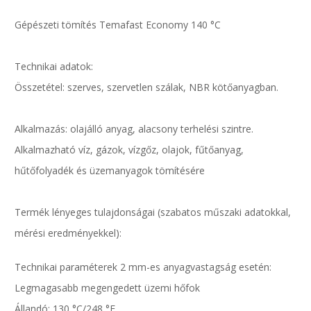
Gépészeti tömítés Temafast Economy 140 °C
Technikai adatok:
Összetétel: szerves, szervetlen szálak, NBR kötőanyagban.
Alkalmazás: olajálló anyag, alacsony terhelési szintre.
Alkalmazható víz, gázok, vízgőz, olajok, fűtőanyag,
hűtőfolyadék és üzemanyagok tömítésére
Termék lényeges tulajdonságai (szabatos műszaki adatokkal,
mérési eredményekkel):
Technikai paraméterek 2 mm-es anyagvastagság esetén:
Legmagasabb megengedett üzemi hőfok
Állandó: 130 °C/248 °F