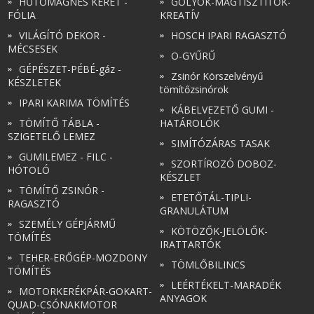
HŰTŐMÁGNES KERET -
GOLYÓK-MAGTISZTÍTÓK-
FÓLIA
KREATÍV
VILÁGÍTÓ DEKOR -
HOSCH IPARI RAGASZTÓ
MÉCSESEK
O-GYŰRŰ
GÉPÉSZET-PÉBÉ-gáz -
Zsinór Körszelvényű
KÉSZLETEK
tömítőzsinórok
IPARI KARIMA TÖMÍTÉS
KÁBELVEZETŐ GUMI -
TÖMÍTŐ TÁBLA -
HATÁROLÓK
SZIGETELŐ LEMEZ
SIMÍTÓZÁRAS TASAK
GUMILEMEZ - FILC -
SZORTÍROZÓ DOBOZ-
HÓTOLÓ
KÉSZLET
TÖMÍTŐ ZSINÓR -
ETETŐTÁL-TIPLI-
RAGASZTÓ
GRANULÁTUM
SZEMÉLY GÉPJÁRMŰ
KÖTÖZŐK-JELÖLŐK-
TÖMÍTÉS
IRATTARTÓK
TEHER-ERŐGÉP-MOZDONY
TÖMLŐBILINCS
TÖMÍTÉS
LEÉRTÉKELT-MARADÉK
MOTORKERÉKPÁR-GOKART-
ANYAGOK
QUAD-CSÓNAKMOTOR