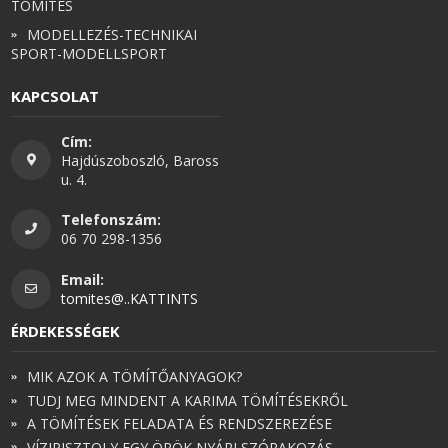
TÖMÍTÉS
MODELLEZÉS-TECHNIKAI
SPORT-MODELLSPORT
KAPCSOLAT
Cím:
Hajdúszoboszló, Baross
u. 4.
Telefonszám:
06 70 298-1356
Email:
tomites@..KATTINTS
ÉRDEKESSÉGEK
MIK AZOK A TÖMÍTŐANYAGOK?
TUDJ MEG MINDENT A KARIMA TÖMÍTÉSEKRŐL
A TÖMÍTÉSEK FELADATA ÉS RENDSZEREZÉSE
VÍZIPISZTOLY EGY ÖRÖK NYÁRI SZÓRAKOZÁS