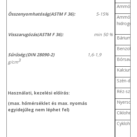
Ammónia
Összenyomhatóság(ASTM F 36):
5-15%
Ammóniu
hidrogén-
Visszarugózás(ASTM F 36):
min 50 %
Bárium-kl
Benzol
Sűrűség:(DIN 28090-2)
1,6-1,9
Bórsav
3
g/cm
Kalcium-h
Szén-diox
Réz-szulfá
Használati, kezelési előírás:
Nyersolaj
(max. hőmérséklet és max. nyomás
egyidejűleg nem léphet fel)
Ciklohexa
Cyklohex