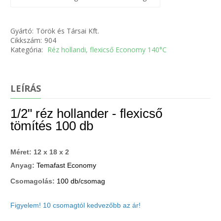
Gyártó:
Török és Társai Kft.
Cikkszám:
904
Kategória:
Réz hollandi, flexicső Economy 140°C
LEÍRÁS
1/2" réz hollander - flexicső
tömítés 100 db
Méret:
12 x 18 x 2
Anyag:
Temafast Economy
Csomagolás:
100 db/csomag
Figyelem! 10 csomagtól kedvezőbb az ár!