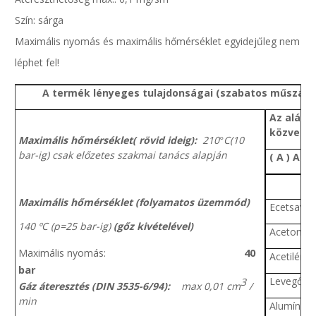
Szín: sárga
Maximális nyomás és maximális hőmérséklet egyidejűleg nem
léphet fel!
A termék lényeges tulajdonságai (szabatos műszaki
Az alább
közvetle
Maximális hőmérséklet( rövid ideig):
210
C(10
°
bar-ig) csak előzetes szakmai tanács alapján
( A ) Alk
Maximális hőmérséklet (folyamatos üzemmód)
Ecetsav (
140 ºC (p=25 bar-ig)
(gőz kivételével)
Aceton
40
Maximális nyomás:
Acetilén
bar
Levegő
3
Gáz áteresztés (DIN 3535-6/94):
max 0,01 cm
/
min
Alumínium