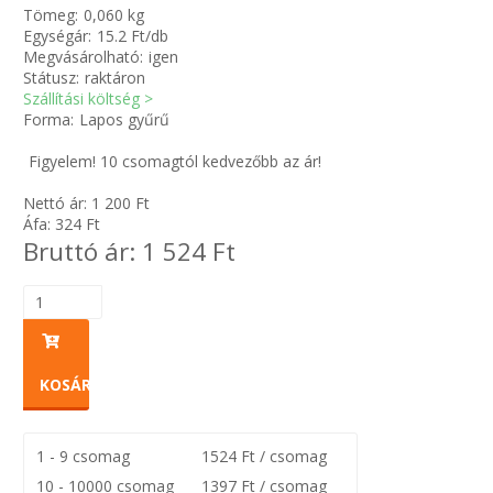
Tömeg:
0,060 kg
Egységár:
15.2 Ft/db
Zsinór Körszelvényű tömítőzsinórok
Megvásárolható:
igen
Státusz:
raktáron
Szállítási költség >
KÁBELVEZETŐ GUMI - HATÁROLÓK
Forma:
Lapos gyűrű
SIMÍTÓZÁRAS TASAK
Figyelem! 10 csomagtól kedvezőbb az ár!
Nettó ár:
1 200
Ft
SZORTÍROZÓ DOBOZ-KÉSZLET
Áfa:
324
Ft
Bruttó ár:
1 524
Ft
ETETŐTÁL-TIPLI-GRANULÁTUM
KÖTÖZŐK-JELÖLŐK-IRATTARTÓK
TÖMLŐBILINCS
KOSÁRBA
LEÉRTÉKELT-MARADÉK ANYAGOK
1 - 9 csomag
1524 Ft / csomag
10 - 10000 csomag
1397 Ft / csomag