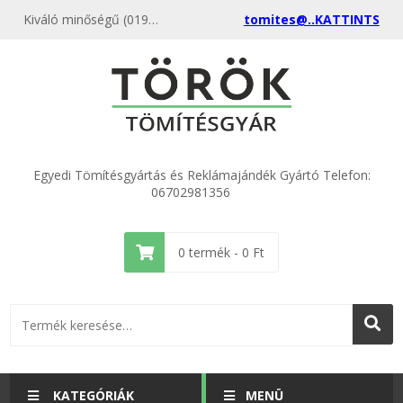
Kiváló minőségű (019) ECO 1/2" flexi 12x18x2 (100 db) kedvező áron, egyenest a gyártótól, rendeld meg most és csatlakozz a több ezer elégedett vásárlóhoz.
tomites@..KATTINTS
Egyedi Tömítésgyártás és Reklámajándék Gyártó Telefon:
06702981356
0
termék -
0
Ft
KATEGÓRIÁK
MENÜ