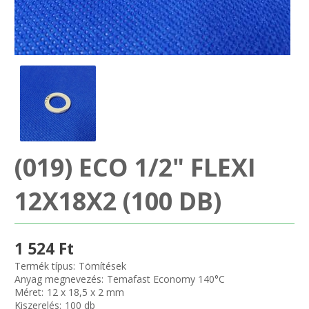
SZEMÉLY GÉPJÁRMŰ TÖMÍTÉS
Adatkezelés
TEHER-ERŐGÉP-MOZDONY TÖMÍTÉS
MOTORKERÉKPÁR-GOKART-QUAD-CSÓNAKMOTOR TÖMÍTÉS
MODELLEZÉS-TECHNIKAI SPORT-MODELLSPORT
(019) ECO 1/2" FLEXI
KOMPRESSZOR-SZIVATTYÚ TÖMÍTÉS
12X18X2 (100 DB)
RÉZ-ALUMÍNIUM ALÁTÉTEK LÁGYÍTVA
GOLYÓK-MAGTISZTÍTÓK-KREATÍV
1 524 Ft
Termék típus:
Tömítések
HOSCH IPARI RAGASZTÓ
Anyag megnevezés:
Temafast Economy 140°C
Méret:
12 x 18,5 x 2 mm
Kiszerelés:
100 db
O-GYŰRŰ