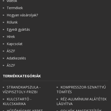
videók
Termékek
Hogyan vásároljak?
Rólunk
Egyedi gyártás
Hírek
Kapcsolat
ÁSZF
Adatkezelés
ÁSZF
TERMÉKKATEGÓRIÁK
STRANDKAPSZULA -
KOMPRESSZOR-SZIVATTYÚ
VÍZIPISZTOLY-FRIZBI
TÖMÍTÉS
KULCSTARTÓ -
RÉZ-ALUMÍNIUM ALÁTÉTEK
KULCSKARIKA
LÁGYÍTVA
HŰTŐMÁGNES KERET -
GOLYÓK-MAGTISZTÍTÓK-