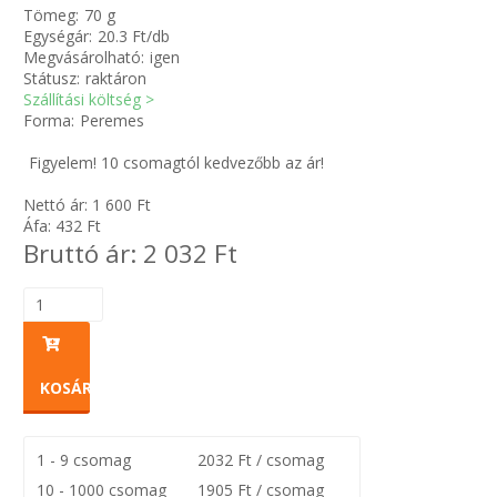
Tömeg:
70 g
Egységár:
20.3 Ft/db
Zsinór Körszelvényű tömítőzsinórok
Megvásárolható:
igen
Státusz:
raktáron
Szállítási költség >
KÁBELVEZETŐ GUMI - HATÁROLÓK
Forma:
Peremes
SIMÍTÓZÁRAS TASAK
Figyelem! 10 csomagtól kedvezőbb az ár!
Nettó ár:
1 600
Ft
SZORTÍROZÓ DOBOZ-KÉSZLET
Áfa:
432
Ft
Bruttó ár:
2 032
Ft
ETETŐTÁL-TIPLI-GRANULÁTUM
KÖTÖZŐK-JELÖLŐK-IRATTARTÓK
TÖMLŐBILINCS
KOSÁRBA
LEÉRTÉKELT-MARADÉK ANYAGOK
1 - 9 csomag
2032 Ft / csomag
10 - 1000 csomag
1905 Ft / csomag