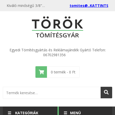
Kiváló minőségű 3/8" KS peremes csapközép(100 db) kedvező áron, egyenest a gyártótól, rendeld meg most és csatlakozz a több ezer elégedett vásárlóhoz.
tomites@..KATTINTS
Egyedi Tömítésgyártás és Reklámajándék Gyártó Telefon:
06702981356
0
termék -
0
Ft
KATEGÓRIÁK
MENÜ