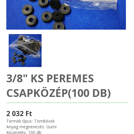
SZEMÉLY GÉPJÁRMŰ TÖMÍTÉS
Adatkezelés
TEHER-ERŐGÉP-MOZDONY TÖMÍTÉS
MOTORKERÉKPÁR-GOKART-QUAD-CSÓNAKMOTOR TÖMÍTÉS
MODELLEZÉS-TECHNIKAI SPORT-MODELLSPORT
KOMPRESSZOR-SZIVATTYÚ TÖMÍTÉS
3/8" KS PEREMES
RÉZ-ALUMÍNIUM ALÁTÉTEK LÁGYÍTVA
CSAPKÖZÉP(100 DB)
GOLYÓK-MAGTISZTÍTÓK-KREATÍV
2 032 Ft
HOSCH IPARI RAGASZTÓ
Termék típus:
Tömítések
Anyag megnevezés:
Gumi
Kiszerelés:
100 db
O-GYŰRŰ