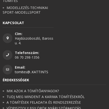
TÖMÍTÉS
MODELLEZÉS-TECHNIKAI
SPORT-MODELLSPORT
KAPCSOLAT
Cím:
Hajdúszoboszló, Baross
u. 4.
Telefonszám:
06 70 298-1356
Email:
tomites@..KATTINTS
ÉRDEKESSÉGEK
MIK AZOK A TÖMÍTŐANYAGOK?
TUDJ MEG MINDENT A KARIMA TÖMÍTÉSEKRŐL
A TÖMÍTÉSEK FELADATA ÉS RENDSZEREZÉSE
VÍZIPISZTOLY EGY ÖRÖK NYÁRI SZÓRAKOZÁS