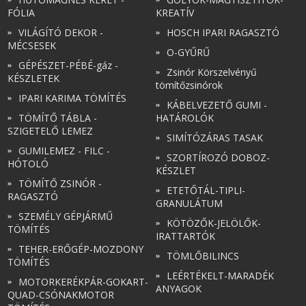
FÓLIA
KREATÍV
VILÁGÍTÓ DEKOR -
HOSCH IPARI RAGASZTÓ
MÉCSESEK
O-GYŰRŰ
GÉPÉSZET-PÉBÉ-gáz -
Zsinór Körszelvényű
KÉSZLETEK
tömítőzsinórok
IPARI KARIMA TÖMÍTÉS
KÁBELVEZETŐ GUMI -
TÖMÍTŐ TÁBLA -
HATÁROLÓK
SZIGETELŐ LEMEZ
SIMÍTÓZÁRAS TASAK
GUMILEMEZ - FILC -
SZORTÍROZÓ DOBOZ-
HÓTOLÓ
KÉSZLET
TÖMÍTŐ ZSINÓR -
ETETŐTÁL-TIPLI-
RAGASZTÓ
GRANULÁTUM
SZEMÉLY GÉPJÁRMŰ
KÖTÖZŐK-JELÖLŐK-
TÖMÍTÉS
IRATTARTÓK
TEHER-ERŐGÉP-MOZDONY
TÖMLŐBILINCS
TÖMÍTÉS
LEÉRTÉKELT-MARADÉK
MOTORKERÉKPÁR-GOKART-
ANYAGOK
QUAD-CSÓNAKMOTOR