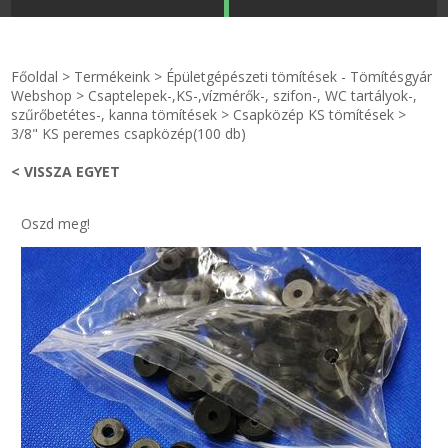
STRANDKAPSZULA - VÍZIPISZTOLY-FRIZBI
Főoldal
Főoldal
>
Termékeink
>
Épületgépészeti tömítések - Tömítésgyár
KULCSTARTÓ - KULCSKARIKA
videók
Webshop
>
Csaptelepek-,KS-,vízmérők-, szifon-, WC tartályok-,
szűrőbetétes-, kanna tömítések
>
Csapközép KS tömítések
>
3/8" KS peremes csapközép(100 db)
HŰTŐMÁGNES KERET - FÓLIA
Termékek
< VISSZA EGYET
VILÁGÍTÓ DEKOR - MÉCSESEK
Hogyan vásároljak?
Oszd meg!
GÉPÉSZET-PÉBÉ-gáz - KÉSZLETEK
Rólunk
IPARI KARIMA TÖMÍTÉS
Egyedi gyártás
TÖMÍTŐ TÁBLA - SZIGETELŐ LEMEZ
Hírek
GUMILEMEZ - FILC - HÓTOLÓ
Kapcsolat
TÖMÍTŐ ZSINÓR - RAGASZTÓ
ÁSZF