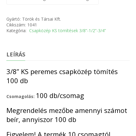
Gyártó:
Török és Társai Kft.
Cikkszám:
1041
Kategória:
Csapközép KS tömítések 3/8”-1/2”-3/4”
LEÍRÁS
3/8” KS peremes csapközép tömítés
100 db
100 db/csomag
Csomagolás:
Megrendelés mezőbe amennyi számot
beír, annyiszor 100 db
Figyelem! A termék 10 csomagtól