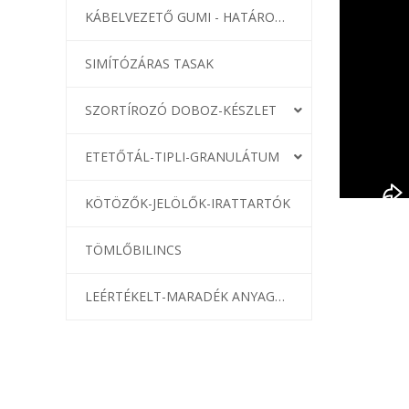
KÁBELVEZETŐ GUMI - HATÁROLÓK
SIMÍTÓZÁRAS TASAK
SZORTÍROZÓ DOBOZ-KÉSZLET
ETETŐTÁL-TIPLI-GRANULÁTUM
KÖTÖZŐK-JELÖLŐK-IRATTARTÓK
TÖMLŐBILINCS
LEÉRTÉKELT-MARADÉK ANYAGOK