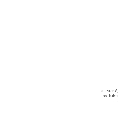
kulcstartó
lap, kulc
kul