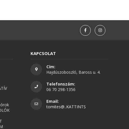
KAPCSOLAT
Cím:
Hajdúszoboszló, Baross u. 4.
Telefonszám:
TÍV
06 70 298-1356
Email:
nórok
tomites@..KATTINTS
OLÓK
T
UM