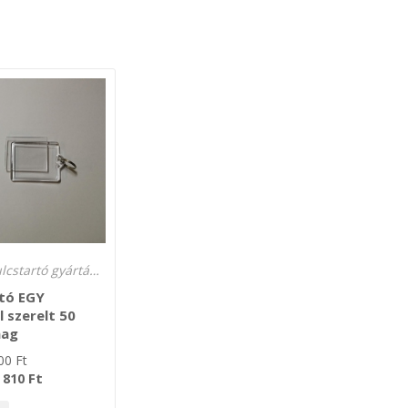
35 x 45 kulcstartó gyártás egy karikával
rtó EGY
l szerelt 50
mag
00
Ft
Ft
 810