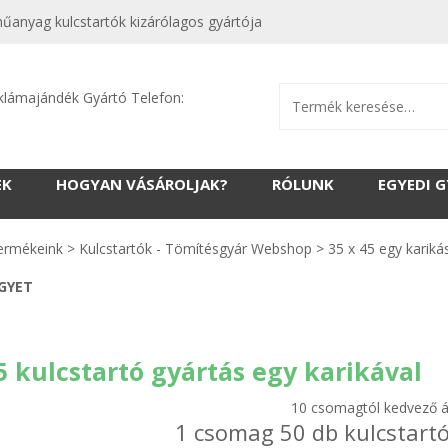
műanyag kulcstartók kizárólagos gyártója
klámajándék Gyártó Telefon:
EK
HOGYAN VÁSÁROLJAK?
RÓLUNK
EGYEDI 
ermékeink
>
Kulcstartók - Tömítésgyár Webshop
>
35 x 45 egy kariká
EGYET
5 kulcstartó gyártás egy karikával
10 csomagtól kedvező á
1 csomag 50 db kulcstartó