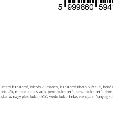
, írható kulcstartó, bilétás kulcstartó, kulcstartó írható bilétával, beíró
startozék, monaco kulcstartó, perm kulcstartó, penza kulcstartó, domz
cstartó, nagy plexi kulcsjelölő, wedo kulcscímke, vaxiuja, műanyag kul