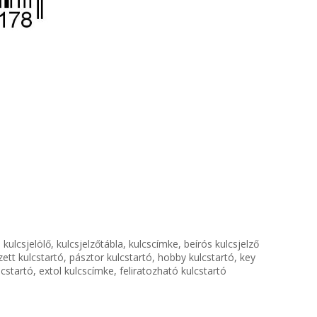
s kulcsjelölő, kulcsjelzőtábla, kulcscímke, beírós kulcsjelző
ett kulcstartó, pásztor kulcstartó, hobby kulcstartó, key
cstartó, extol kulcscímke, feliratozható kulcstartó