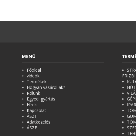
MENÜ
TERM
Főoldal
STR
videók
FRIZBI
Termékek
KUL
Hogyan vásároljak?
HŰT
Rólunk
VIL
Egyedi gyártás
GÉP
Hírek
IPA
Kapcsolat
TÖM
ÁSZF
GUM
Adatkezelés
TÖM
ÁSZF
SZE
TEH