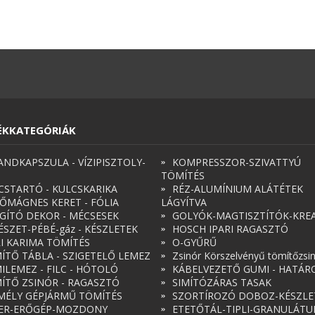
ÉKKATEGÓRIÁK
ANDKAPSZULA - VÍZIPISZTOLY-
KOMPRESSZOR-SZIVATTYÚ
TÖMÍTÉS
CSTARTÓ - KULCSKARIKA
RÉZ-ALUMÍNIUM ALÁTÉTEK
ŐMÁGNES KERET - FÓLIA
LÁGYÍTVA
ÁGÍTÓ DEKOR - MÉCSESEK
GOLYÓK-MAGTISZTÍTÓK-KREA
ÉSZET-PÉBÉ-gáz - KÉSZLETEK
HOSCH IPARI RAGASZTÓ
RI KARIMA TÖMÍTÉS
O-GYŰRŰ
ÍTŐ TÁBLA - SZIGETELŐ LEMEZ
Zsinór Körszelvényű tömítőzsi
ILEMEZ - FILC - HÓTOLÓ
KÁBELVEZETŐ GUMI - HATÁR
ÍTŐ ZSINÓR - RAGASZTÓ
SIMÍTÓZÁRAS TASAK
MÉLY GÉPJÁRMŰ TÖMÍTÉS
SZORTÍROZÓ DOBOZ-KÉSZLE
ER-ERŐGÉP-MOZDONY
ETETŐTÁL-TIPLI-GRANULÁT