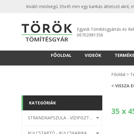
Kiváló minőségű 35x45 mm egy karikás áttetsző akril, 
Egyedi Tömítésgyártás és Re
06702981356
FŐOLDAL
VIDEÓK
TERMÉK
Főoldal
>
T
< VISSZA 
KATEGÓRIÁK
35 x 4
STRANDKAPSZULA - VÍZIPISZTOLY-FRIZBI
KULCSTARTÓ - KULCSKARIKA