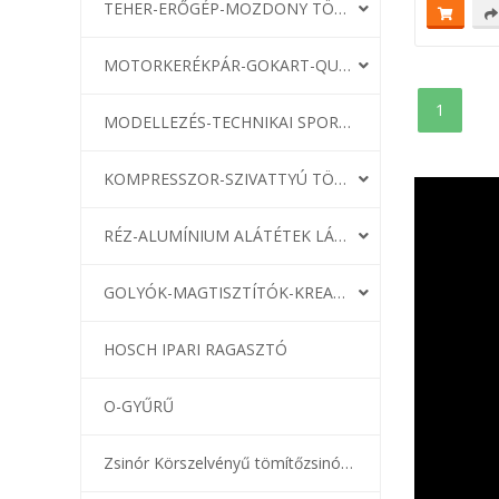
TEHER-ERŐGÉP-MOZDONY TÖMÍTÉS
MOTORKERÉKPÁR-GOKART-QUAD-CSÓNAKMOTOR TÖMÍTÉS
1
MODELLEZÉS-TECHNIKAI SPORT-MODELLSPORT
KOMPRESSZOR-SZIVATTYÚ TÖMÍTÉS
RÉZ-ALUMÍNIUM ALÁTÉTEK LÁGYÍTVA
GOLYÓK-MAGTISZTÍTÓK-KREATÍV
HOSCH IPARI RAGASZTÓ
O-GYŰRŰ
Zsinór Körszelvényű tömítőzsinórok