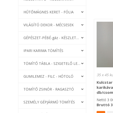
HŰTŐMÁGNES KERET - FÓLIA
VILÁGÍTÓ DEKOR - MÉCSESEK
GÉPÉSZET-PÉBÉ-gáz - KÉSZLETEK
IPARI KARIMA TÖMÍTÉS
TÖMÍTŐ TÁBLA - SZIGETELŐ LEMEZ
GUMILEMEZ - FILC - HÓTOLÓ
Kulcsta
karikáva
TÖMÍTŐ ZSINÓR - RAGASZTÓ
db/cso
Nettó
3 0
SZEMÉLY GÉPJÁRMŰ TÖMÍTÉS
Bruttó
3