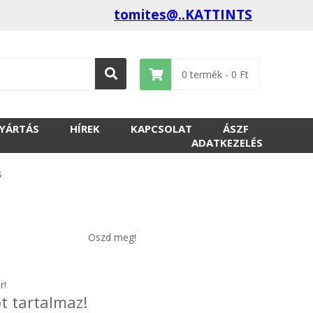
tomites@..KATTINTS
0
termék -
0
Ft
GYÁRTÁS
HÍREK
KAPCSOLAT
ÁSZF
ADATKEZELÉS
s
Oszd meg!
r!
t tartalmaz!