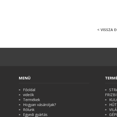
< VISSZA 
MENÜ
TERM
Főoldal
STR
videók
FRIZBI
Termékek
KUL
Hogyan vásároljak?
HŰT
Rólunk
VIL
Egyedi gyártás
GÉP