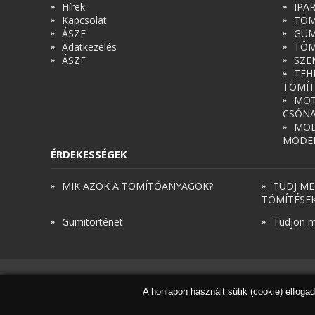
Hírek
IPA
Kapcsolat
TÖM
ÁSZF
GUM
Adatkezelés
TÖM
ÁSZF
SZE
TEH
TÖMÍT
MOT
CSÓN
MOD
MODE
ÉRDEKESSÉGEK
MIK AZOK A TÖMÍTŐANYAGOK?
TUDJ ME
TÖMÍTÉSE
Gumitörténet
Tudjon m
A honlapon használt sütik (cookie) elfoga
© Török és Társai 2026 - Minden jog fenntartva