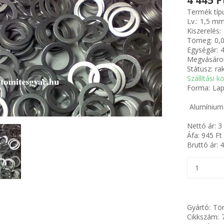
4 445 F
Termék típ
Lv.:
1,5 m
Kiszerelés:
Tömeg:
0,
Egységár:
4
Megvásárol
Státusz:
ra
Szállítási k
Forma:
Lap
Alumínium 
Nettó ár:
3
Áfa:
945
Ft
Bruttó ár:
4
Gyártó:
Tör
Cikkszám: