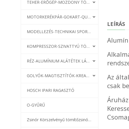
TEHER-ERŐGÉP-MOZDONY TÖMÍTÉS
MOTORKERÉKPÁR-GOKART-QUAD-CSÓNAKMOTOR TÖMÍTÉS
LEÍRÁS
MODELLEZÉS-TECHNIKAI SPORT-MODELLSPORT
Alumín
KOMPRESSZOR-SZIVATTYÚ TÖMÍTÉS
Alkalm
RÉZ-ALUMÍNIUM ALÁTÉTEK LÁGYÍTVA
rendsz
Az ált
GOLYÓK-MAGTISZTÍTÓK-KREATÍV
csak be
HOSCH IPARI RAGASZTÓ
Áruház
O-GYŰRŰ
Keresse
Csomag
Zsinór Körszelvényű tömítőzsinórok