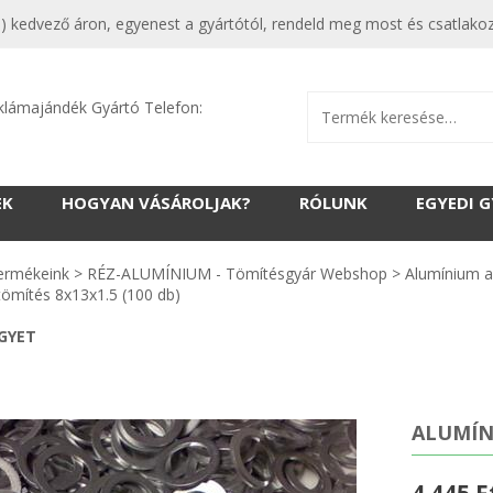
) kedvező áron, egyenest a gyártótól, rendeld meg most és csatlakoz
klámajándék Gyártó Telefon:
EK
HOGYAN VÁSÁROLJAK?
RÓLUNK
EGYEDI 
ermékeink
>
RÉZ-ALUMÍNIUM - Tömítésgyár Webshop
>
Alumínium a
ömítés 8x13x1.5 (100 db)
EGYET
ALUMÍNI