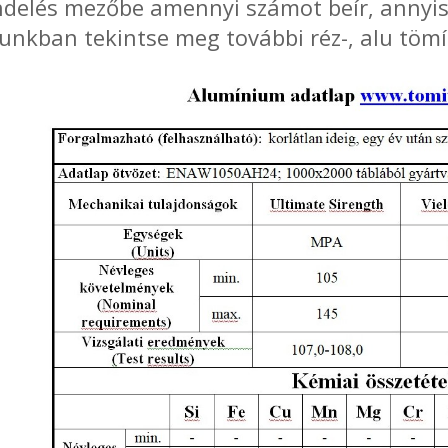
delés mezőbe amennyi számot beír, annyis
nkban tekintse meg további réz-, alu tömít