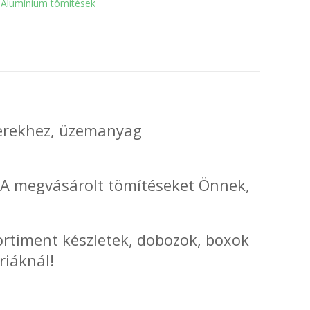
Alumínium tömítések
zerekhez, üzemanyag
! A megvásárolt tömítéseket Önnek,
rtiment készletek, dobozok, boxok
riáknál!