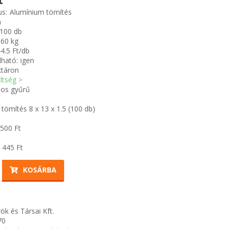
t
us:
Alumínium tömítés
m
100 db
060 kg
4.5 Ft/db
ható:
igen
ktáron
öltség >
os gyűrű
tömítés 8 x 13 x 1.5 (100 db)
 500
Ft
 445
Ft
KOSÁRBA
ök és Társai Kft.
70