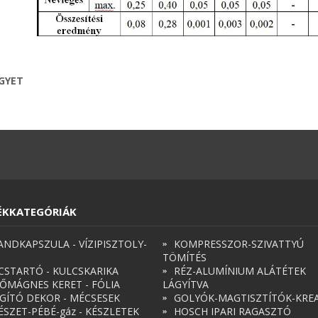
EGYET
ÉKKATEGÓRIÁK
ANDKAPSZULA - VÍZIPISZTOLY-
KOMPRESSZOR-SZIVATTYÚ
TÖMÍTÉS
CSTARTÓ - KULCSKARIKA
RÉZ-ALUMÍNIUM ALÁTÉTEK
ŐMÁGNES KERET - FÓLIA
LÁGYÍTVA
ÁGÍTÓ DEKOR - MÉCSESEK
GOLYÓK-MAGTISZTÍTÓK-KREA
ÉSZET-PÉBÉ-gáz - KÉSZLETEK
HOSCH IPARI RAGASZTÓ