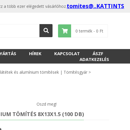
tomites@..KATTINTS
z a több ezer elégedett vásárlóhoz.
0
termék -
0
Ft
GYÁRTÁS
HÍREK
KAPCSOLAT
ÁSZF
ADATKEZELÉS
látétek és alumínium tömítések | Tömítésgyár
>
Oszd meg!
UM TÖMÍTÉS 8X13X1.5 (100 DB)