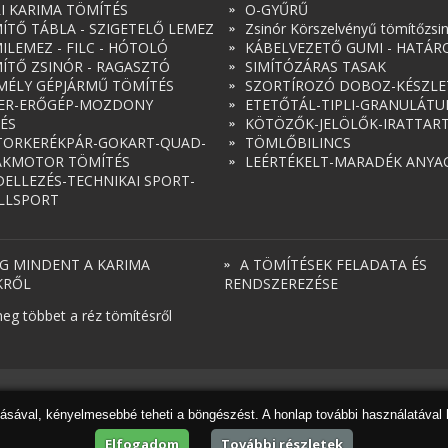
RI KARIMA TÖMÍTÉS
O-GYŰRŰ
ÍTŐ TÁBLA - SZIGETELŐ LEMEZ
Zsinór Körszelvényű tömítőzsi
ILEMEZ - FILC - HÓTOLÓ
KÁBELVEZETŐ GUMI - HATÁR
ÍTŐ ZSINÓR - RAGASZTÓ
SIMÍTÓZÁRAS TASAK
MÉLY GÉPJÁRMŰ TÖMÍTÉS
SZORTÍROZÓ DOBOZ-KÉSZLE
ER-ERŐGÉP-MOZDONY
ETETŐTÁL-TIPLI-GRANULÁT
ÉS
KÖTÖZŐK-JELÖLŐK-IRATTAR
ORKERÉKPÁR-GOKART-QUAD-
TÖMLŐBILINCS
AKMOTOR TÖMÍTÉS
LEÉRTÉKELT-MARADÉK ANYA
ELLEZÉS-TECHNIKAI SPORT-
LLSPORT
G MINDENT A KARIMA
A TÖMÍTÉSEK FELADATA ÉS
KRŐL
RENDSZEREZÉSE
eg többet a réz tömítésről
dásával, kényelmesebbé teheti a böngészést. A honlap további használatával 
Elfogadom
További részletek