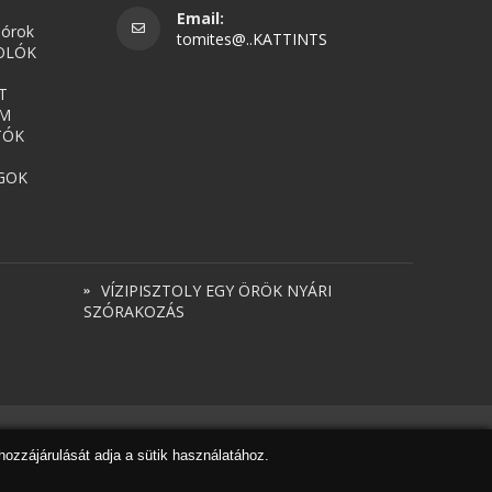
Email:
nórok
tomites@..KATTINTS
OLÓK
T
UM
TÓK
GOK
VÍZIPISZTOLY EGY ÖRÖK NYÁRI
SZÓRAKOZÁS
Honlapkészítés
,
webdesign
,
keresőoptimalizálás
:
Expedient
hozzájárulását adja a sütik használatához.
Marketing tanácsadónk a
Marketing Professzorok Kft.