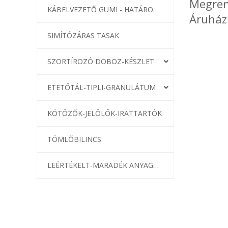
Megren
KÁBELVEZETŐ GUMI - HATÁROLÓK
Áruházu
SIMÍTÓZÁRAS TASAK
SZORTÍROZÓ DOBOZ-KÉSZLET
ETETŐTÁL-TIPLI-GRANULÁTUM
KÖTÖZŐK-JELÖLŐK-IRATTARTÓK
TÖMLŐBILINCS
LEÉRTÉKELT-MARADÉK ANYAGOK