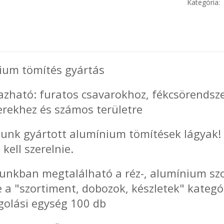
Kategória:
ium tömítés gyártás
azható: furatos csavarokhoz, fékcsörends
erekhez és számos területre
alunk gyártott alumínium tömítések lágyak
 kell szerelnie.
unkban megtalálható a réz-, alumínium szo
 a "szortiment, dobozok, készletek" kategó
olási egység 100 db