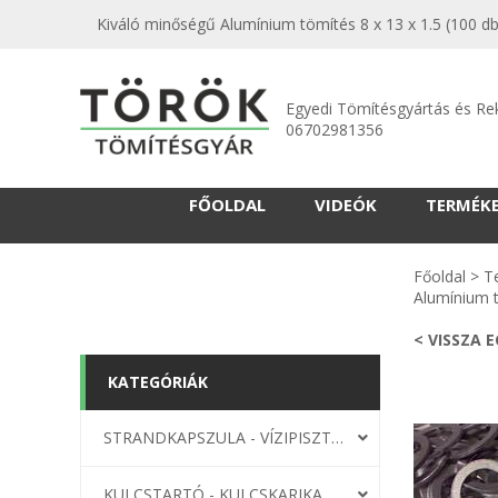
Kiváló minőségű Alumínium tömítés 8 x 13 x 1.5 (100 db
Egyedi Tömítésgyártás és Re
06702981356
FŐOLDAL
VIDEÓK
TERMÉK
Főoldal
>
T
Alumínium t
< VISSZA 
KATEGÓRIÁK
STRANDKAPSZULA - VÍZIPISZTOLY-FRIZBI
KULCSTARTÓ - KULCSKARIKA