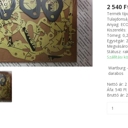
2 540 F
Termék típ
Tulajdonsá
Anyag:
ECO
Kiszerelés:
Tömeg:
0,
Egységár:
2
Megvásárol
Státusz:
ra
Szállítási k
Wartburg -
darabos
Nettó ár:
2
Áfa:
540
Ft
Bruttó ár:
2