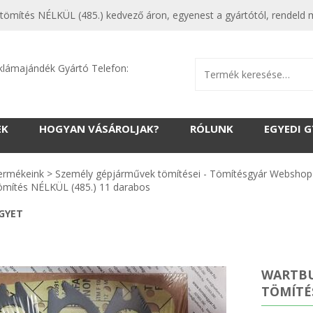
 tömítés NÉLKÜL (485.) kedvező áron, egyenest a gyártótól, rendeld 
klámajándék Gyártó Telefon:
EK
HOGYAN VÁSÁROLJAK?
RÓLUNK
EGYEDI 
ermékeink
>
Személy gépjárművek tömítései - Tömítésgyár Webshop
tömítés NÉLKÜL (485.) 11 darabos
EGYET
WARTBU
TÖMÍTÉS