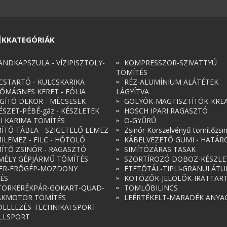
ÉKKATEGÓRIÁK
ANDKAPSZULA - VÍZIPISZTOLY-
KOMPRESSZOR-SZIVATTYÚ
TÖMÍTÉS
CSTARTÓ - KULCSKARIKA
RÉZ-ALUMÍNIUM ALÁTÉTEK
ŐMÁGNES KERET - FÓLIA
LÁGYÍTVA
ÁGÍTÓ DEKOR - MÉCSESEK
GOLYÓK-MAGTISZTÍTÓK-KREA
ÉSZET-PÉBÉ-gáz - KÉSZLETEK
HOSCH IPARI RAGASZTÓ
RI KARIMA TÖMÍTÉS
O-GYŰRŰ
ÍTŐ TÁBLA - SZIGETELŐ LEMEZ
Zsinór Körszelvényű tömítőzsi
ILEMEZ - FILC - HÓTOLÓ
KÁBELVEZETŐ GUMI - HATÁR
ÍTŐ ZSINÓR - RAGASZTÓ
SIMÍTÓZÁRAS TASAK
MÉLY GÉPJÁRMŰ TÖMÍTÉS
SZORTÍROZÓ DOBOZ-KÉSZLE
ER-ERŐGÉP-MOZDONY
ETETŐTÁL-TIPLI-GRANULÁT
ÉS
KÖTÖZŐK-JELÖLŐK-IRATTAR
ORKERÉKPÁR-GOKART-QUAD-
TÖMLŐBILINCS
AKMOTOR TÖMÍTÉS
LEÉRTÉKELT-MARADÉK ANYA
ELLEZÉS-TECHNIKAI SPORT-
LLSPORT