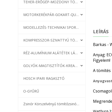
TEHER-ERŐGÉP-MOZDONY TÖMÍTÉS
MOTORKERÉKPÁR-GOKART-QUAD-CSÓNAKMOTOR TÖMÍTÉS
MODELLEZÉS-TECHNIKAI SPORT-MODELLSPORT
LEÍRÁS
KOMPRESSZOR-SZIVATTYÚ TÖMÍTÉS
Barkas - 
RÉZ-ALUMÍNIUM ALÁTÉTEK LÁGYÍTVA
Anyag: EC
Figyelem!
GOLYÓK-MAGTISZTÍTÓK-KREATÍV
A tömítés
HOSCH IPARI RAGASZTÓ
Anyagvast
Csomagolá
O-GYŰRŰ
Megrendel
Zsinór Körszelvényű tömítőzsinórok
Wartburg-31