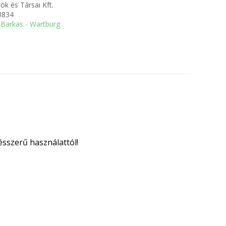
ök és Társai Kft.
3834
Barkas - Wartburg
ésszerű használattól!