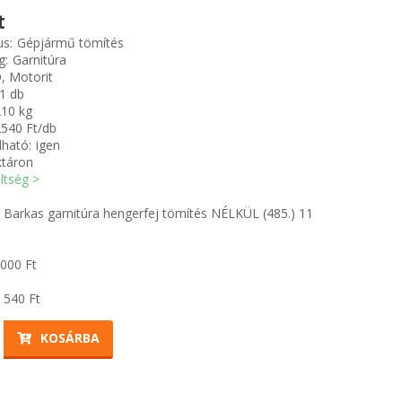
t
us:
Gépjármű tömítés
g:
Garnitúra
, Motorit
1 db
210 kg
540 Ft/db
ható:
igen
ktáron
öltség >
 Barkas garnitúra hengerfej tömítés NÉLKÜL (485.) 11
 000
Ft
 540
Ft
KOSÁRBA