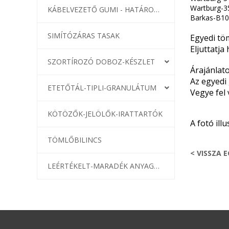
Wartburg-35
KÁBELVEZETŐ GUMI - HATÁROLÓK
Barkas-B10
SIMÍTÓZÁRAS TASAK
Egyedi töm
Eljuttatja
SZORTÍROZÓ DOBOZ-KÉSZLET
Árajánlat
Az egyedi
ETETŐTÁL-TIPLI-GRANULÁTUM
Vegye fel 
KÖTÖZŐK-JELÖLŐK-IRATTARTÓK
A fotó illu
TÖMLŐBILINCS
< VISSZA 
LEÉRTÉKELT-MARADÉK ANYAGOK