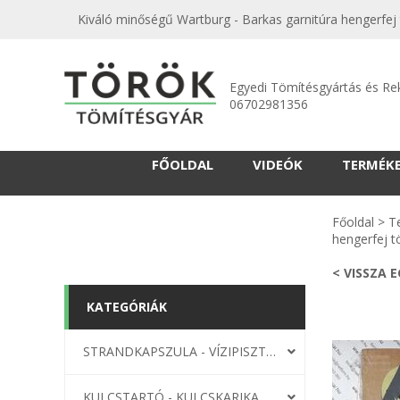
Kiváló minőségű Wartburg - Barkas garnitúra hengerfej
Egyedi Tömítésgyártás és Re
06702981356
FŐOLDAL
VIDEÓK
TERMÉK
Főoldal
>
T
hengerfej 
< VISSZA 
KATEGÓRIÁK
STRANDKAPSZULA - VÍZIPISZTOLY-FRIZBI
KULCSTARTÓ - KULCSKARIKA