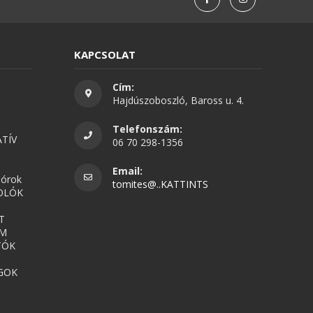
KAPCSOLAT
Cím:
Hajdúszoboszló, Baross u. 4.
Telefonszám:
TÍV
06 70 298-1356
Email:
nórok
tomites@..KATTINTS
OLÓK
T
UM
TÓK
GOK