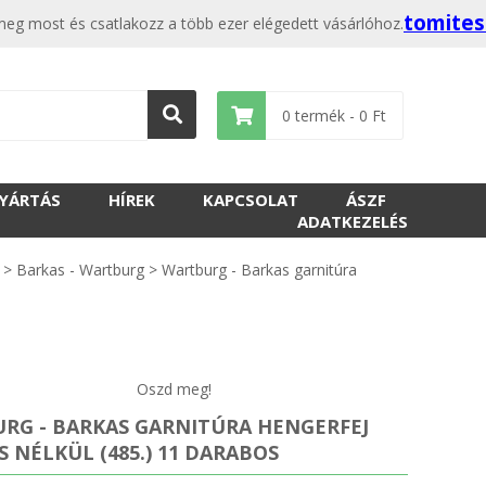
tomite
meg most és csatlakozz a több ezer elégedett vásárlóhoz.
0
termék -
0
Ft
GYÁRTÁS
HÍREK
KAPCSOLAT
ÁSZF
ADATKEZELÉS
>
Barkas - Wartburg
>
Wartburg - Barkas garnitúra
Oszd meg!
RG - BARKAS GARNITÚRA HENGERFEJ
 NÉLKÜL (485.) 11 DARABOS