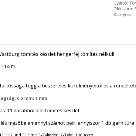
Gyártó:
Tör
Cikkszám:
Kategória:
Wartburg tömítés készlet hengerfej tömítés nélkül!
O 140°C
 tartóssága függ a beszerelés körülményeitől és a rendeltet
agság: 0,5 mm; 1 mm
s: 11 darabból álló tömítés készlet
és mezőbe amennyi számot beír, annyiszor 1 db garnitúra
1,312 und 313 mit 3-Zylinder, 2-Takt, 1000ccm