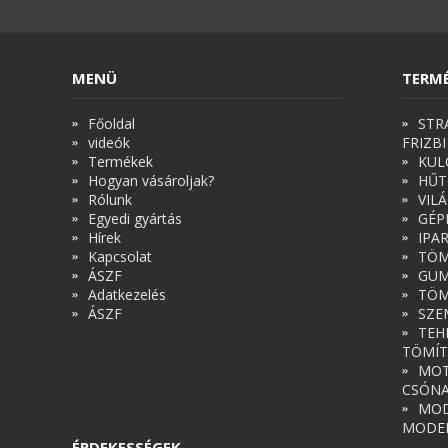
MENÜ
TERM
Főoldal
STR
videók
FRIZBI
Termékek
KUL
Hogyan vásároljak?
HŰT
Rólunk
VIL
Egyedi gyártás
GÉP
Hírek
IPA
Kapcsolat
TÖM
ÁSZF
GUM
Adatkezelés
TÖM
ÁSZF
SZE
TEH
TÖMÍT
MOT
CSÓN
MOD
MODE
ÉRDEKESSÉGEK