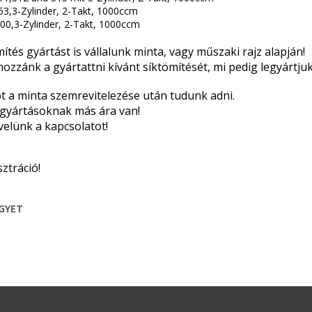
3,3-Zylinder, 2-Takt, 1000ccm
00,3-Zylinder, 2-Takt, 1000ccm
ítés gyártást is vállalunk minta, vagy műszaki rajz alapján!
 hozzánk a gyártattni kívánt síktömítését, mi pedig legyártj
ot a minta szemrevitelezése után tudunk adni.
 gyártásoknak más ára van!
velünk a kapcsolatot!
sztráció!
EGYET