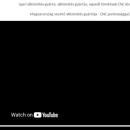
Ipari síktömítés gyártó, síktömítés gyártás, egyedi tömítések CNC 
Magyarország vezető síktömítés gyártója - CNC pontossággal, 