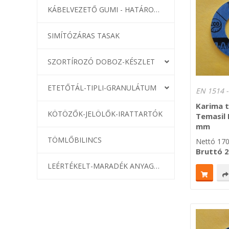
KÁBELVEZETŐ GUMI - HATÁROLÓK
SIMÍTÓZÁRAS TASAK
SZORTÍROZÓ DOBOZ-KÉSZLET
ETETŐTÁL-TIPLI-GRANULÁTUM
Karima 
KÖTÖZŐK-JELÖLŐK-IRATTARTÓK
Temasil
mm
TÖMLŐBILINCS
Nettó
17
Bruttó
2
LEÉRTÉKELT-MARADÉK ANYAGOK