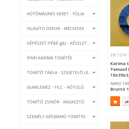
HŰTŐMÁGNES KERET - FÓLIA
VILÁGÍTÓ DEKOR - MÉCSESEK
GÉPÉSZET-PÉBÉ-gáz - KÉSZLETEK
IPARI KARIMA TÖMÍTÉS
Karima 
Temasil
TÖMÍTŐ TÁBLA - SZIGETELŐ LEMEZ
18x39x
Nettó
10
GUMILEMEZ - FILC - HÓTOLÓ
Bruttó
1
TÖMÍTŐ ZSINÓR - RAGASZTÓ
SZEMÉLY GÉPJÁRMŰ TÖMÍTÉS