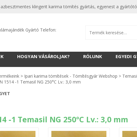
i azbesztmentes klingerit karima tömítés gyártás, egyenest a gyár
klámajándék Gyártó Telefon:
EK
HOGYAN VÁSÁROLJAK?
RÓLUNK
EGYEDI 
ermékeink
>
Ipari karima tömítések - Tömítésgyár Webshop
>
Temasi
N 1514 -1 Temasil NG 250°C Lv.: 3,0 mm
EGYET
14 -1 Temasil NG 250°C Lv.: 3,0 mm