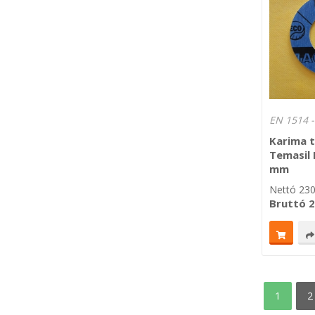
Karima 
Temasil
mm
Nettó
23
Bruttó
2
1
2