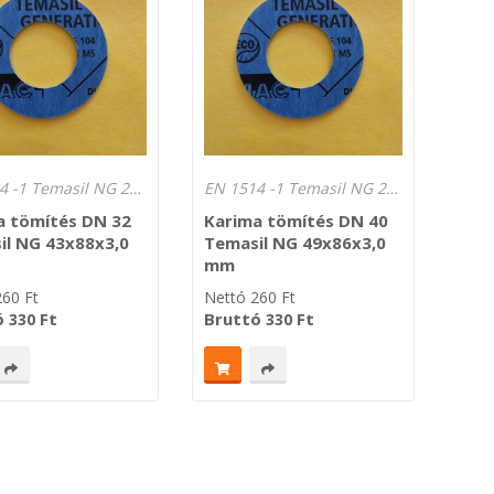
EN 1514 -1 Temasil NG 250°C Lv.: 3,0 mm
EN 1514 -1 Temasil NG 250°C Lv.: 3,0 mm
a tömítés DN 32
Karima tömítés DN 40
il NG 43x88x3,0
Temasil NG 49x86x3,0
mm
260
Ft
Nettó
260
Ft
ó
Ft
Bruttó
Ft
330
330