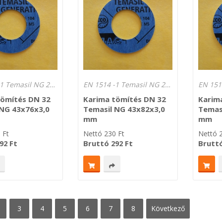
EN 1514 -1 Temasil NG 250°C Lv.: 3,0 mm
EN 1514 -1 Temasil NG 250°C Lv.: 3,0 mm
tömítés DN 32
Karima tömítés DN 32
Karim
 NG 43x76x3,0
Temasil NG 43x82x3,0
Temas
mm
mm
0
Ft
Nettó
230
Ft
Nettó
Ft
Bruttó
Ft
Brutt
92
292
3
4
5
6
7
8
következő