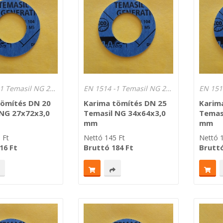
EN 1514 -1 Temasil NG 250°C Lv.: 3,0 mm
EN 1514 -1 Temasil NG 250°C Lv.: 3,0 mm
tömítés DN 20
Karima tömítés DN 25
Karim
 NG 27x72x3,0
Temasil NG 34x64x3,0
Temas
mm
mm
0
Ft
Nettó
145
Ft
Nettó
Ft
Bruttó
Ft
Brutt
16
184