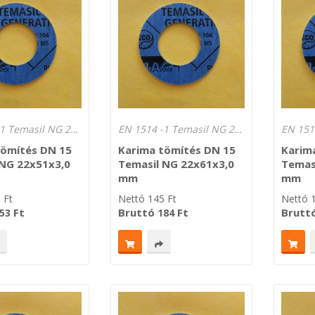
EN 1514 -1 Temasil NG 250°C Lv.: 3,0 mm
EN 1514 -1 Temasil NG 250°C Lv.: 3,0 mm
tömítés DN 15
Karima tömítés DN 15
Karim
 NG 22x51x3,0
Temasil NG 22x61x3,0
Temas
mm
mm
0
Ft
Nettó
145
Ft
Nettó
Ft
Bruttó
Ft
Brutt
53
184