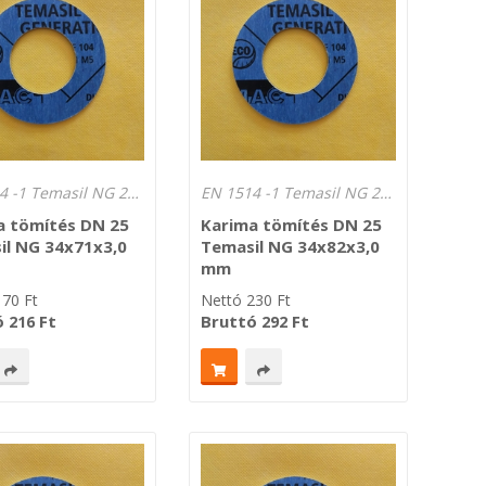
EN 1514 -1 Temasil NG 250°C Lv.: 3,0 mm
EN 1514 -1 Temasil NG 250°C Lv.: 3,0 mm
a tömítés DN 25
Karima tömítés DN 25
il NG 34x71x3,0
Temasil NG 34x82x3,0
mm
170
Ft
Nettó
230
Ft
ó
Ft
Bruttó
Ft
216
292