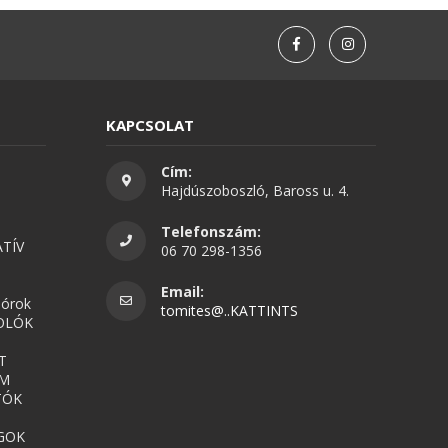
KAPCSOLAT
Cím:
Hajdúszoboszló, Baross u. 4.
Telefonszám:
TÍV
06 70 298-1356
Email:
nórok
tomites@..KATTINTS
OLÓK
T
UM
TÓK
GOK