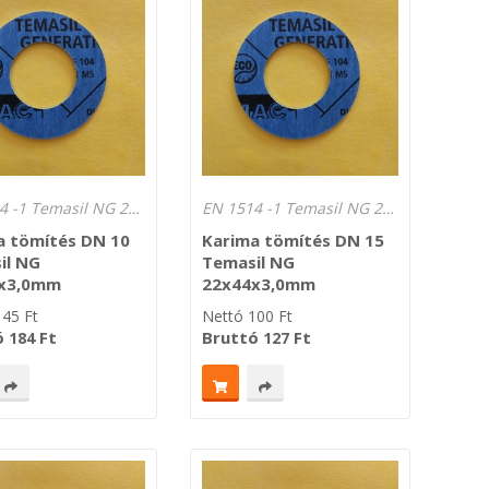
EN 1514 -1 Temasil NG 250°C Lv.: 3,0 mm
EN 1514 -1 Temasil NG 250°C Lv.: 3,0 mm
a tömítés DN 10
Karima tömítés DN 15
il NG
Temasil NG
x3,0mm
22x44x3,0mm
145
Ft
Nettó
100
Ft
ó
Ft
Bruttó
Ft
184
127