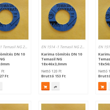
EN 1514 -1 Temasil NG 250°C Lv.: 3,0 mm
EN 1514 -1 Temasil NG 250°C Lv.: 3,0 mm
tömítés DN 10
Karima tömítés DN 10
Karim
 NG
Temasil NG
Temas
3,0mm
18x46x3,0mm
18x56
0
Ft
Nettó
120
Ft
Nettó
Ft
Bruttó
Ft
Brutt
27
153