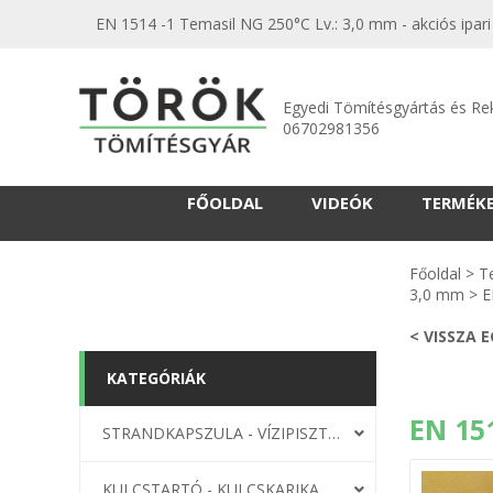
EN 1514 -1 Temasil NG 250°C Lv.: 3,0 mm - akciós ipar
Egyedi Tömítésgyártás és Re
06702981356
FŐOLDAL
VIDEÓK
TERMÉK
Főoldal
>
T
3,0 mm
>
E
< VISSZA 
KATEGÓRIÁK
EN 15
STRANDKAPSZULA - VÍZIPISZTOLY-FRIZBI
KULCSTARTÓ - KULCSKARIKA