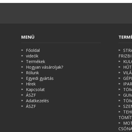
MENÜ
TERM
Főoldal
STR
videók
FRIZBI
Termékek
KUL
Hogyan vásároljak?
HŰT
Rólunk
VIL
Egyedi gyártás
GÉP
Hírek
IPA
Kapcsolat
TÖM
ÁSZF
GUM
Adatkezelés
TÖM
ÁSZF
SZE
TEH
TÖMÍT
MOT
CSÓN