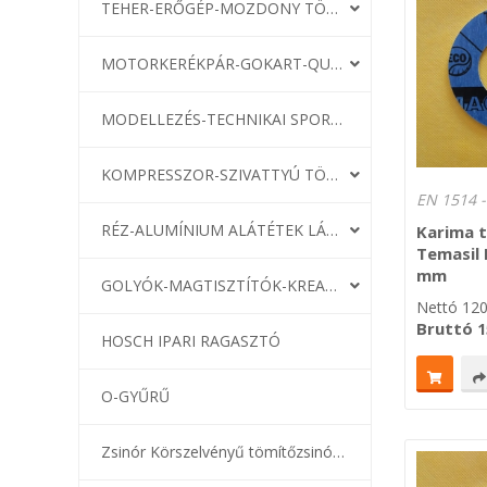
TEHER-ERŐGÉP-MOZDONY TÖMÍTÉS
MOTORKERÉKPÁR-GOKART-QUAD-CSÓNAKMOTOR TÖMÍTÉS
MODELLEZÉS-TECHNIKAI SPORT-MODELLSPORT
KOMPRESSZOR-SZIVATTYÚ TÖMÍTÉS
RÉZ-ALUMÍNIUM ALÁTÉTEK LÁGYÍTVA
Karima 
Temasil
mm
GOLYÓK-MAGTISZTÍTÓK-KREATÍV
Nettó
12
Bruttó
1
HOSCH IPARI RAGASZTÓ
O-GYŰRŰ
Zsinór Körszelvényű tömítőzsinórok