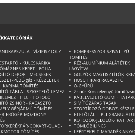
ÉKKATEGÓRIÁK
ANDKAPSZULA - VÍZIPISZTOLY-
KOMPRESSZOR-SZIVATTYÚ
TÖMÍTÉS
CSTARTÓ - KULCSKARIKA
RÉZ-ALUMÍNIUM ALÁTÉTEK
ŐMÁGNES KERET - FÓLIA
LÁGYÍTVA
ÁGÍTÓ DEKOR - MÉCSESEK
GOLYÓK-MAGTISZTÍTÓK-KREA
ÉSZET-PÉBÉ-gáz - KÉSZLETEK
HOSCH IPARI RAGASZTÓ
RI KARIMA TÖMÍTÉS
O-GYŰRŰ
ÍTŐ TÁBLA - SZIGETELŐ LEMEZ
Zsinór Körszelvényű tömítőzsi
ILEMEZ - FILC - HÓTOLÓ
KÁBELVEZETŐ GUMI - HATÁR
ÍTŐ ZSINÓR - RAGASZTÓ
SIMÍTÓZÁRAS TASAK
MÉLY GÉPJÁRMŰ TÖMÍTÉS
SZORTÍROZÓ DOBOZ-KÉSZLE
ER-ERŐGÉP-MOZDONY
ETETŐTÁL-TIPLI-GRANULÁT
ÉS
KÖTÖZŐK-JELÖLŐK-IRATTAR
ORKERÉKPÁR-GOKART-QUAD-
TÖMLŐBILINCS
AKMOTOR TÖMÍTÉS
LEÉRTÉKELT-MARADÉK ANYA