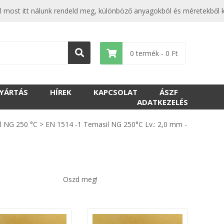
tótól most itt nálunk rendeld meg, különböző anyagokból és méretek
0
termék -
0
Ft
GYÁRTÁS
HÍREK
KAPCSOLAT
ÁSZF
ADATKEZELÉS
l NG 250 °C
>
EN 1514 -1 Temasil NG 250°C Lv.: 2,0 mm -
Oszd meg!