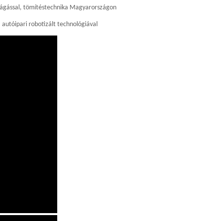
kivágással, tömítéstechnika Magyarországon
autóipari robotizált technológiával