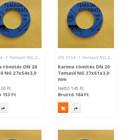
EN 1514 -1 Temasil NG 250°C Lv.: 3,0 mm
EN 1514 -1 Temasil NG 250°C Lv.: 3,0 mm
a tömítés DN 20
Karima tömítés DN 20
il NG 27x54x3,0
Temasil NG 27x61x3,0
mm
120
Ft
Nettó
145
Ft
ó
Ft
Bruttó
Ft
153
184