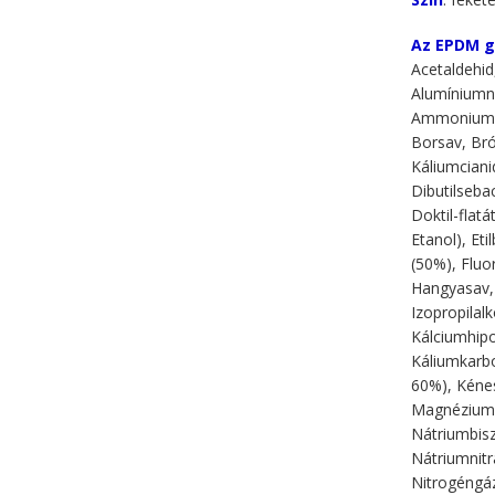
Az EPDM g
Acetaldehid,
Alumíniumn
Ammoniumper
Borsav, Bróm
Káliumcianid
Dibutilsebac
Doktil-flatá
Etanol), Eti
(50%), Fluo
Hangyasav, 
Izopropilalk
Kálciumhipo
Káliumkarbo
60%), Kénes
Magnéziumsz
Nátriumbisz
Nátriumnitr
Nitrogéngáz