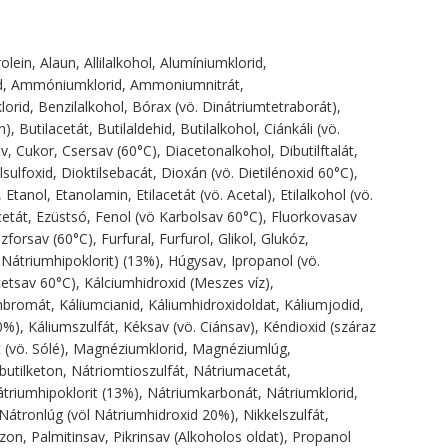
lein, Alaun, Allilalkohol, Alumíniumklorid,
id, Ammóniumklorid, Ammoniumnitrát,
rid, Benzilalkohol, Bórax (vö. Dinátriumtetraborát),
 Butilacetát, Butilaldehid, Butilalkohol, Ciánkáli (vö.
v, Cukor, Csersav (60°C), Diacetonalkohol, Dibutilftalát,
ilsulfoxid, Dioktilsebacát, Dioxán (vö. Dietilénoxid 60°C),
Etanol, Etanolamin, Etilacetát (vö. Acetal), Etilalkohol (vö.
eracetát, Ezüstsó, Fenol (vö Karbolsav 60°C), Fluorkovasav
orsav (60°C), Furfural, Furfurol, Glikol, Glukóz,
 Nátriumhipoklorit) (13%), Húgysav, Ipropanol (vö.
Ecetsav 60°C), Kálciumhidroxid (Meszes víz),
umbromát, Káliumcianid, Káliumhidroxidoldat, Káliumjodid,
%), Káliumszulfát, Kéksav (vö. Ciánsav), Kéndioxid (száraz
t (vö. Sólé), Magnéziumklorid, Magnéziumlúg,
butilketon, Nátriomtioszulfát, Nátriumacetát,
átriumhipoklorit (13%), Nátriumkarbonát, Nátriumklorid,
Nátronlúg (völ Nátriumhidroxid 20%), Nikkelszulfát,
n, Palmitinsav, Pikrinsav (Alkoholos oldat), Propanol