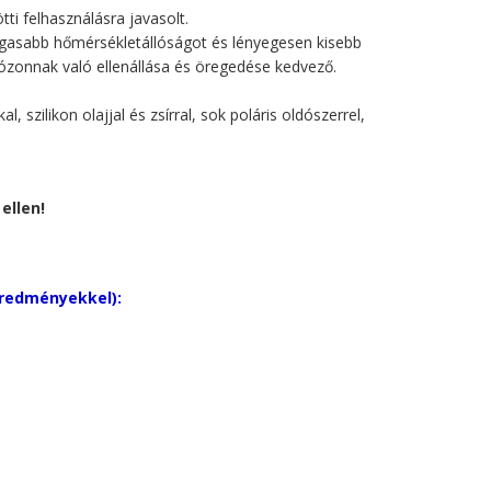
ti felhasználásra javasolt.
gasabb hőmérsékletállóságot és lényegesen kisebb
ózonnak való ellenállása és öregedése kedvező.
, szilikon olajjal és zsírral, sok poláris oldószerrel,
ellen!
eredményekkel):