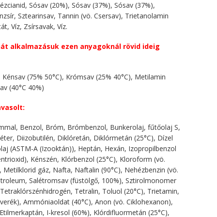
, Rézcianid, Sósav (20%), Sósav (37%), Sósav (37%),
nzsír, Sztearinsav, Tannin (vö. Csersav), Trietanolamin
át, Víz, Zsírsavak, Víz.
át alkalmazásuk ezen anyagoknál rövid ideig
rid, Kénsav (75% 50°C), Krómsav (25% 40°C), Metilamin
msav (40°C 40%)
vasolt:
talommal, Benzol, Bróm, Brómbenzol, Bunkerolaj, fűtőolaj S,
léter, Diizobutilén, Diklóretán, Diklórmetán (25°C), Dízel
tőolaj (ASTM-A (Izooktán)), Heptán, Hexán, Izopropilbenzol
ntrioxid), Kénszén, Klórbenzol (25°C), Kloroform (vö.
 Metilklorid gáz, Nafta, Naftalin (90°C), Nehézbenzin (vö.
 Petroleum, Salétromsav (füstölgő, 100%), Sztirolmonomer
Tetraklórszénhidrogén, Tetralin, Toluol (20°C), Trietamin,
rkeverék), Ammóniaoldat (40°C), Anon (vö. Ciklohexanon),
 Etilmerkaptán, I-kresol (60%), Klórdifluormetán (25°C),