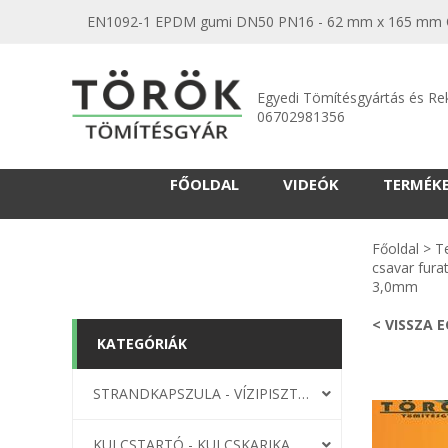
EN1092-1 EPDM gumi DN50 PN16 - 62 mm x 165 mm Osz
Egyedi Tömítésgyártás és Re
06702981356
FŐOLDAL
VIDEÓK
TERMÉK
Főoldal
>
T
csavar fura
3,0mm
< VISSZA 
KATEGÓRIÁK
STRANDKAPSZULA - VÍZIPISZTOLY-FRIZBI
KULCSTARTÓ - KULCSKARIKA