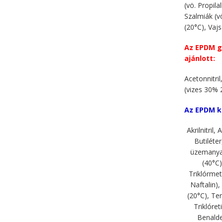
(vö. Propil
Szalmiák (v
(20°C), Vajsa
Az EPDM g
ajánlott:
Acetonnitri
(vizes 30% 
Az EPDM k
Akrilnitril
Butiléter
üzemanyag,
(40°C)
Triklórmet
Naftalin)
(20°C), Te
Triklóre
Benalde