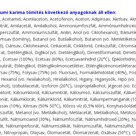
umi karima tömítés következő anyagoknak áll ellen:
 Acetamid, Acetilaceton, Acetofenon, Aceton, Adipinsav, Akrilsav, Akro
itrát, Amilacetát, Amilalkohol, Ammoniumfoszfát, Ammóniumhidrox
szulfát, Ammoniumszulfát, Anilin, Anol (vö. Ciklohexanol), Báriumklo
sav (tömény), Butanol (vö. Butilalkohol), Butanon (vö. Metiletilketon),
), Ciánsav, Ciklohexanol, Cinkacetát, Cinkklorid, Cinkszulfát, Citromsa
at, Dietilénglikol, Diglikol (vö. Dietilénglikol), Dimetilformamid, Dimet
t, Ecetsav (100%), Ecetsav (60%), Ecetsavanhidrid (20°C), Epiklorhidrin, 
lbutirát, Etilénglikol, Etilénglikolmonoetiléter, Etilénglikolmonoetilét
rsav (75%), Folysav (75%) (vö. Fluorsav), Formaldehidoldat (40%), Foszf
Hexanol (vö. Hexilakohol), Hexilalkohol, Higany, Higanysók, Hipó (vo.
ohol), Izobutilacetát, Izoforon (20°C), Izopropilalkohol, Jégecet (vö. 
klorit, Kálciumklorid, Kálciumnitrát, Kálciumsó, Kálciumszulfát, Káli
nát, Káliumklorát, Káliumklorid, Káliumnitrát, Káliumpermanganát (10
sav (10%), Kénsav (50% 50°C), Klóros víz (0,5% klór), Konyhasóolda
ulfát, Metanol (vo. Metilalkohol), Metilacetát, Metilalkohol, Metilizo
ulfit, Nátriumcianid (30%), Nátriumfoszfát, Nátriumhidroxid (20%), N
át, Nátriumperborát, Nátriumszilikát, Nátriumszulfát, Nátriumszulfid, 
, Nitropropán, Olajsav, Ólomacetát, Ólomarzenát, Oxálsav (50°C), Ózo