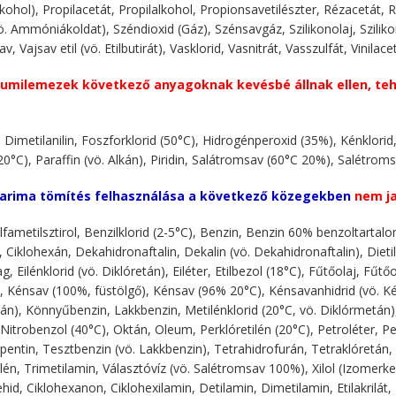
alkohol), Propilacetát, Propilalkohol, Propionsavetilészter, Rézacetát
ö. Ammóniákoldat), Széndioxid (Gáz), Szénsavgáz, Szilikonolaj, Sziliko
v, Vajsav etil (vö. Etilbutirát), Vasklorid, Vasnitrát, Vasszulfát, Vinilacet
umilemezek következő anyagoknak kevésbé állnak ellen, teh
l, Dimetilanilin, Foszforklorid (50°C), Hidrogénperoxid (35%), Kénklo
20°C), Paraffin (vö. Alkán), Piridin, Salátromsav (60°C 20%), Salétro
arima tömítés felhasználása a következő közegekben
nem ja
, Alfametilsztirol, Benzilklorid (2-5°C), Benzin, Benzin 60% benzoltar
, Ciklohexán, Dekahidronaftalin, Dekalin (vö. Dekahidronaftalin), Dieti
 Eilénklorid (vö. Diklóretán), Eiléter, Etilbezol (18°C), Fűtőolaj, Fű
, Kénsav (100%, füstölgő), Kénsav (96% 20°C), Kénsavanhidrid (vö. Ké
án), Könnyűbenzin, Lakkbenzin, Metilénklorid (20°C, vö. Diklórmetán),
, Nitrobenzol (40°C), Oktán, Oleum, Perklóretilén (20°C), Petroléter,
rpentin, Tesztbenzin (vö. Lakkbenzin), Tetrahidrofurán, Tetraklóretán, 
tilén, Trimetilamin, Választóvíz (vö. Salétromsav 100%), Xilol (Izome
hid, Ciklohexanon, Ciklohexilamin, Detilamin, Dimetilamin, Etilakrilát,