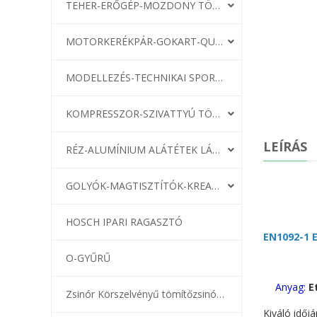
TEHER-ERŐGÉP-MOZDONY TÖMÍTÉS
MOTORKERÉKPÁR-GOKART-QUAD-CSÓNAKMOTOR TÖMÍTÉS
MODELLEZÉS-TECHNIKAI SPORT-MODELLSPORT
KOMPRESSZOR-SZIVATTYÚ TÖMÍTÉS
LEÍRÁS
RÉZ-ALUMÍNIUM ALÁTÉTEK LÁGYÍTVA
GOLYÓK-MAGTISZTÍTÓK-KREATÍV
HOSCH IPARI RAGASZTÓ
EN1092-1 
O-GYŰRŰ
Anyag:
E
Zsinór Körszelvényű tömítőzsinórok
Kiváló időjá