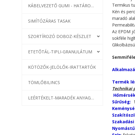
Termikus tu
KÁBELVEZETŐ GUMI - HATÁROLÓK
Kén és pero
maradó alak
SIMÍTÓZÁRAS TASAK
Permeabilit
Az EPDM jól 
SZORTÍROZÓ DOBOZ-KÉSZLET
sokféle hig
Glikolbázis
ETETŐTÁL-TIPLI-GRANULÁTUM
Semmiféle
KÖTÖZŐK-JELÖLŐK-IRATTARTÓK
Alkalmazá
Termék lé
TÖMLŐBILINCS
Technikai 
Hőmérsék
LEÉRTÉKELT-MARADÉK ANYAGOK
Sűrűség:
1
Keménysé
Szakítósz
Szakadási 
Nyomástű
Szín
: feket