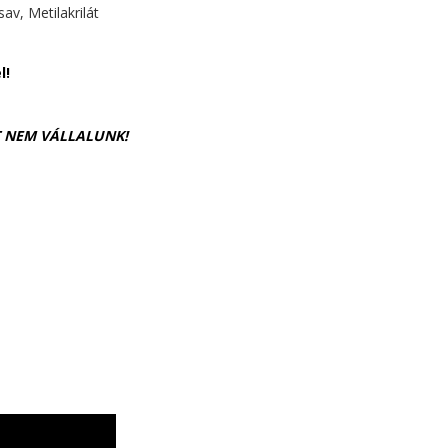
av, Metilakrilát
l!
T NEM VÁLLALUNK!