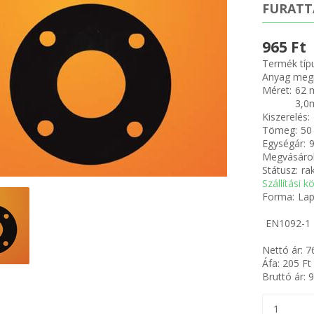
FURATTA
965 Ft
Termék típ
Anyag meg
Méret:
62 
3,
Kiszerelés:
Tömeg:
50
Egységár:
9
Megvásárol
Státusz:
ra
Szállítási k
Forma:
Lap
EN1092-1 
Nettó ár:
7
Áfa:
205
Ft
Bruttó ár:
9