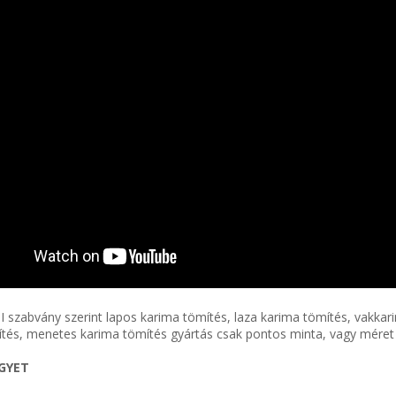
 szabvány szerint lapos karima tömítés, laza karima tömítés, vakka
tés, menetes karima tömítés gyártás csak pontos minta, vagy méret a
EGYET