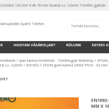
tókör 125 mm 4 db 18 mm furattal Lv.: 3,0mm Tömítés gyártás
klámajándék Gyártó Telefon:
EK
HOGYAN VÁSÁROLJAK?
RÓLUNK
EGYEDI 
ermékeink
>
Ipari karima tömítések - Tömítésgyár Webshop
>
EPDM g
ttal Lv.: 3,0mm
>
EN1092-1 EPDM gumi karima DN50 PN16 - 62 mm x 
EGYET
EN1092-
MM X 1