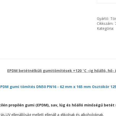
Gyártó:
Tör
Cikkszám:
Kategória:
EPDM betétnélküli gumitömítések +120
C –ig hőálló, hő-
°
EPDM gumi tömítés DN50 PN16 - 62 mm x 165 mm Osztókör 125
tilén propilén gumi (EPDM), sav, lúg és hőálló minőségű betét
rás,UV ellenállóság mellett ellenáll a glikolnak és alkoholoknak.