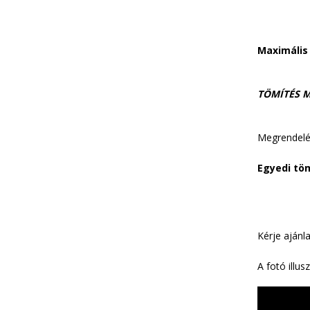
Maximális
TÖMÍTÉS M
Megrendelé
Egyedi töm
Kérje ajánl
A fotó illusz