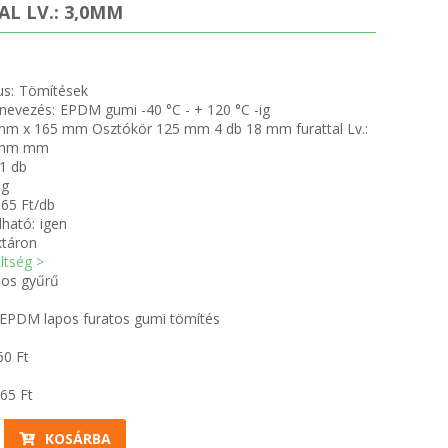
L LV.: 3,0MM
us:
Tömítések
nevezés:
EPDM gumi -40 °C - + 120 °C -ig
mm x 165 mm Osztókör 125 mm 4 db 18 mm furattal Lv.:
0mm mm
1 db
 g
65 Ft/db
ható:
igen
ktáron
öltség >
os gyűrű
EPDM lapos furatos gumi tömítés
60
Ft
65
Ft
KOSÁRBA