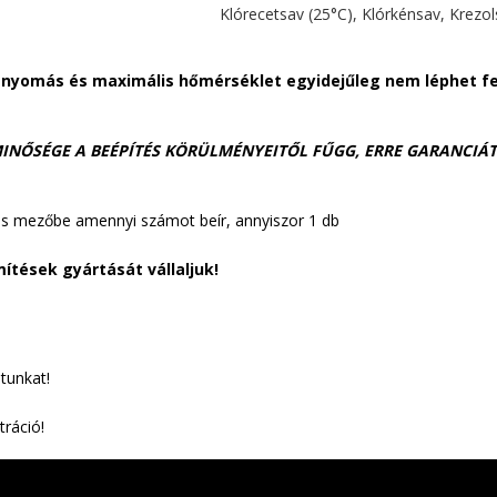
Klórecetsav (25°C), Klórkénsav, Krezols
 nyomás és maximális hőmérséklet egyidejűleg nem léphet fe
INŐSÉGE A BEÉPÍTÉS KÖRÜLMÉNYEITŐL FŰGG, ERRE GARANCIÁ
s mezőbe amennyi számot beír, annyiszor 1 db
ítések gyártását vállaljuk!
atunkat!
tráció!