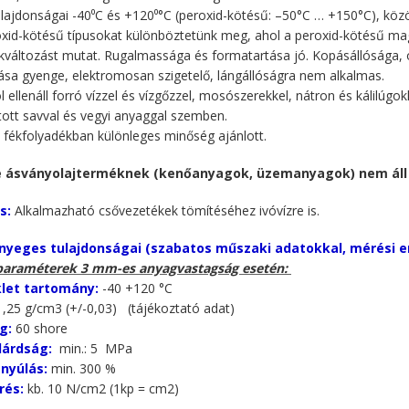
lajdonságai -40⁰C és +120⁰°C (peroxid-kötésű: –50°C … +150°C), közöt
xid-kötésű típusokat különböztetünk meg, ahol a peroxid-kötésű ma
változást mutat. Rugalmassága és formatartása jó. Kopásállósága, 
ása gyenge, elektromosan szigetelő, lángállóságra nem alkalmas.
ellenáll forró vízzel és vízgőzzel, mosószerekkel, nátron és kálilúgokkal
ított savval és vegyi anyaggal szemben.
ú fékfolyadékban különleges minőség ajánlott.
 ásványolajterméknek (kenőanyagok, üzemanyagok) nem áll 
s:
Alkalmazható csővezetékek tömítéséhez ivóvízre is.
nyeges tulajdonságai (szabatos műszaki adatokkal, mérési 
paraméterek 3 mm-es anyagvastagság esetén:
let tartomány:
-40 +120 °C
,25 g/cm3 (+/-0,03) (tájékoztató adat)
g:
60 shore
ilárdság:
min.: 5 MPa
nyúlás:
min. 300 %
rés:
kb. 10 N/cm2 (1kp = cm2)
e