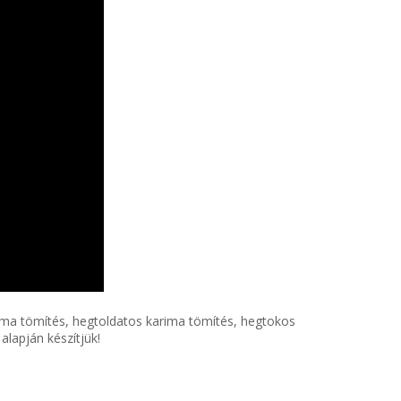
rima tömítés, hegtoldatos karima tömítés, hegtokos
lapján készítjük!