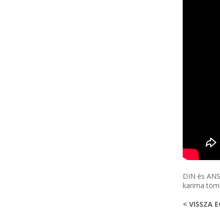
DIN és ANSI
karima tömí
< VISSZA 