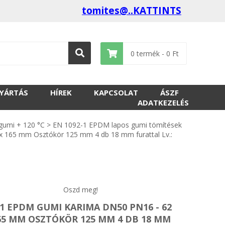
tomites@..KATTINTS
0
termék -
0
Ft
GYÁRTÁS
HÍREK
KAPCSOLAT
ÁSZF
ADATKEZELÉS
umi + 120 °C
>
EN 1092-1 EPDM lapos gumi tömítések
165 mm Osztókör 125 mm 4 db 18 mm furattal Lv.:
Oszd meg!
1 EPDM GUMI KARIMA DN50 PN16 - 62
65 MM OSZTÓKÖR 125 MM 4 DB 18 MM