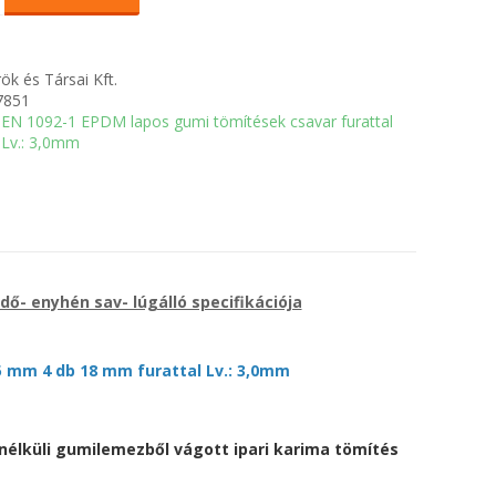
ök és Társai Kft.
7851
EN 1092-1 EPDM lapos gumi tömítések csavar furattal
Lv.: 3,0mm
 idő- enyhén sav- lúgálló specifikációja
 mm 4 db 18 mm furattal Lv.: 3,0mm
 nélküli gumilemezből vágott ipari karima tömítés