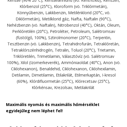
Kénsav (96% 20°C), Kénsavanhidrid (vö. Kéntrioxid), Kénszén,
Klórbenzol (25°C), Kloroform (vö. Triklórmetán),
Könnyűbenzin, Lakkbenzin, Metilénklorid (20°C, vö.
Diklórmetán), Metilklorid gáz, Nafta, Naftalin (90°C),
Nehézbenzin (vö. Naftalin), Nitrobenzol (40°C), Oktán, Oleum,
Perklóretilén (20°C), Petroléter, Petroleum, Salétromsav
(füstölgő, 100%), Sztirolmonomer (20°C), Terpentin,
Tesztbenzin (vö. Lakkbenzin), Tetrahidrofurán, Tetraklóretán,
Tetraklórszénhidrogén, Tetralin, Toluol (20°C), Trietamin,
Triklóretilén, Trimetilamin, Választóvíz (vö. Salétromsav
100%), Xilol (Izomerkeverék), Ammóniaoldat (40°C), Anon (vö.
Ciklohexanon), Benaldehid, Ciklohexanon, Ciklohexilamin,
Detilamin, Dimetilamin, Etilakrilát, Etilmerkaptán, I-kresol
(60%), Klórdifluormetán (25°C), Klórecetsav (25°C),
Klórkénsav, Krezolsav, Metilakrilát
Maximális nyomás és maximális hőmérséklet
egyidejűleg nem léphet fel!