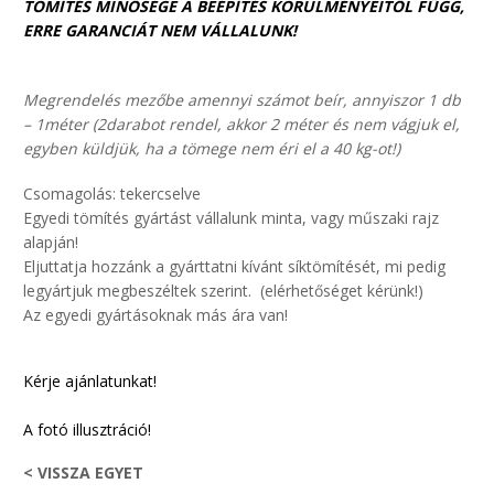
TÖMÍTÉS MINŐSÉGE A BEÉPÍTÉS KÖRÜLMÉNYEITŐL FŰGG,
ERRE GARANCIÁT NEM VÁLLALUNK!
Megrendelés mezőbe amennyi számot beír, annyiszor 1 db
– 1méter (2darabot rendel, akkor 2 méter és nem vágjuk el,
egyben küldjük, ha a tömege nem éri el a 40 kg-ot!)
Csomagolás: tekercselve
Egyedi tömítés gyártást vállalunk minta, vagy műszaki rajz
alapján!
Eljuttatja hozzánk a gyárttatni kívánt síktömítését, mi pedig
legyártjuk megbeszéltek szerint. (elérhetőséget kérünk!)
Az egyedi gyártásoknak más ára van!
Kérje ajánlatunkat!
A fotó illusztráció!
< VISSZA EGYET