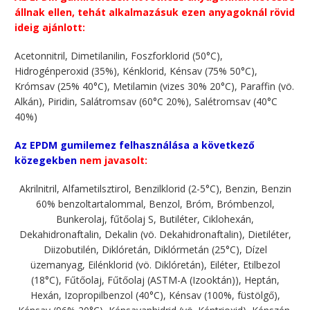
állnak ellen, tehát alkalmazásuk ezen anyagoknál rövid
ideig ajánlott:
Acetonnitril, Dimetilanilin, Foszforklorid (50°C),
Hidrogénperoxid (35%), Kénklorid, Kénsav (75% 50°C),
Krómsav (25% 40°C), Metilamin (vizes 30% 20°C), Paraffin (vö.
Alkán), Piridin, Salátromsav (60°C 20%), Salétromsav (40°C
40%)
Az EPDM gumilemez felhasználása a következő
közegekben
nem javasolt:
Akrilnitril, Alfametilsztirol, Benzilklorid (2-5°C), Benzin, Benzin
60% benzoltartalommal, Benzol, Bróm, Brómbenzol,
Bunkerolaj, fűtőolaj S, Butiléter, Ciklohexán,
Dekahidronaftalin, Dekalin (vö. Dekahidronaftalin), Dietiléter,
Diizobutilén, Diklóretán, Diklórmetán (25°C), Dízel
üzemanyag, Eilénklorid (vö. Diklóretán), Eiléter, Etilbezol
(18°C), Fűtőolaj, Fűtőolaj (ASTM-A (Izooktán)), Heptán,
Hexán, Izopropilbenzol (40°C), Kénsav (100%, füstölgő),