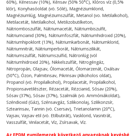
60%), Kénessav (10%), Kénsav (50% 50°C), Klóros víz (0,5%
klór), Konyhasóoldat (vö. Sólé), Magnéziumklorid,
Magnéziumlúg, Magnéziumszulfát, Metanol (vo. Metilalkohol),
Metilacetát, Metilalkohol, Metilizobutilketon,
Nátriomtioszulfát, Nátriumacetát, Nátriumbiszulfit,
Nátriumcianid (30%), Nátriumfoszfát, Nátriumhidroxid (20%),
Nátriumhipoklorit (13%), Nátriumkarbonát, Nátriumklorid,
Nátriumnitrát, Nátriumperborát, Nátriumszilikát,
Nátriumszulfát, Nátriumszulfid, Nátronlúg (völ
Nátriumhidroxid 20%), Nikkelszulfát, Nitrogéngáz,
Nitropropán, Olajsav, Ólomacetát, Ólomarzenát, Oxálsav
(50°C), Ózon, Palmitinsav, Pikrinsav (Alkoholos oldat),
Propanol (vö. Propilalkohol), Propilacetát, Propilalkohol,
Propionsavetilészter, Rézacetát, Rézcianid, Sósav (20%),
Sósav (37%), Sósav (37%), Szalmiák (vö. Ammóniákoldat),
Széndioxid (Gáz), Szénsavgáz, Szilikonolaj, Szilikonzsír,
Sztearinsav, Tannin (vö. Csersav), Trietanolamin (20°C),
Vajsav, Vajsav etil (vö. Etilbutirát), Vasklorid, Vasnitrát,
Vasszulfát, Vinilacetát, Víz, Zsírsavak, Víz.
Az EPDM gumilemezek következő anyagoknak kevésbé