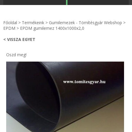
STRANDKAPSZULA - VÍZIPISZTOLY-FRIZBI
Főoldal
Főoldal
>
Termékeink
>
Gumilemezek - Tömítésgyár Webshop
>
KULCSTARTÓ - KULCSKARIKA
videók
EPDM
>
EPDM gumilemez 1400x1000x2,0
< VISSZA EGYET
HŰTŐMÁGNES KERET - FÓLIA
Termékek
Oszd meg!
VILÁGÍTÓ DEKOR - MÉCSESEK
Hogyan vásároljak?
GÉPÉSZET-PÉBÉ-gáz - KÉSZLETEK
Rólunk
IPARI KARIMA TÖMÍTÉS
Egyedi gyártás
TÖMÍTŐ TÁBLA - SZIGETELŐ LEMEZ
Hírek
GUMILEMEZ - FILC - HÓTOLÓ
Kapcsolat
TÖMÍTŐ ZSINÓR - RAGASZTÓ
ÁSZF