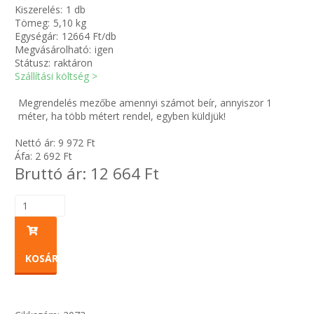
Kiszerelés:
1 db
Tömeg:
5,10 kg
Zsinór Körszelvényű tömítőzsinórok
Egységár:
12664 Ft/db
Megvásárolható:
igen
Státusz:
raktáron
KÁBELVEZETŐ GUMI - HATÁROLÓK
Szállítási költség >
SIMÍTÓZÁRAS TASAK
Megrendelés mezőbe amennyi számot beír, annyiszor 1
méter, ha több métert rendel, egyben küldjük!
SZORTÍROZÓ DOBOZ-KÉSZLET
Nettó ár:
9 972
Ft
Áfa:
2 692
Ft
Bruttó ár:
12 664
Ft
ETETŐTÁL-TIPLI-GRANULÁTUM
KÖTÖZŐK-JELÖLŐK-IRATTARTÓK
TÖMLŐBILINCS
KOSÁRBA
LEÉRTÉKELT-MARADÉK ANYAGOK