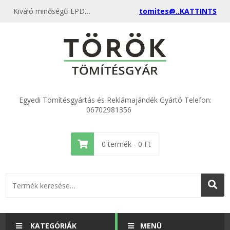
Kiváló minőségű EPDM gumilemez 1400x1000x2mm kedvező áron, egyenest a gyártótól, rendeld meg most és csatlakozz a több ezer elégedett vásárlóhoz.
tomites@..KATTINTS
Egyedi Tömítésgyártás és Reklámajándék Gyártó Telefon:
06702981356
0
termék -
0
Ft
KATEGÓRIÁK
MENÜ