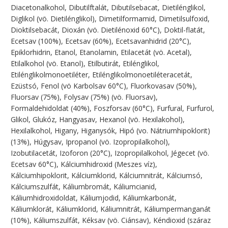
Diacetonalkohol, Dibutilftalát, Dibutilsebacat, Dietilénglikol,
Diglikol (vö. Dietilénglikol), Dimetilformamid, Dimetilsulfoxid,
Dioktilsebacát, Dioxán (vö. Dietilénoxid 60°C), Doktil-flatát,
Ecetsav (100%), Ecetsav (60%), Ecetsavanhidrid (20°C),
Epiklorhidrin, Etanol, Etanolamin, Etilacetát (vö. Acetal),
Etilalkohol (vö. Etanol), Etilbutirát, Etilénglikol,
Etilénglikolmonoetiléter, Etilénglikolmonoetiléteracetát,
Ezüstsó, Fenol (vö Karbolsav 60°C), Fluorkovasav (50%),
Fluorsav (75%), Folysav (75%) (vö. Fluorsav),
Formaldehidoldat (40%), Foszforsav (60°C), Furfural, Furfurol,
Glikol, Glukóz, Hangyasav, Hexanol (vö. Hexilakohol),
Hexilalkohol, Higany, Higanysók, Hipó (vo. Nátriumhipoklorit)
(13%), Húgysav, Ipropanol (vö. Izopropilalkohol),
Izobutilacetát, Izoforon (20°C), Izopropilalkohol, Jégecet (vö.
Ecetsav 60°C), Kálciumhidroxid (Meszes víz),
Kálciumhipoklorit, Kálciumklorid, Kálciumnitrát, Kálciumsó,
Kálciumszulfát, Káliumbromát, Káliumcianid,
Káliumhidroxidoldat, Káliumjodid, Káliumkarbonát,
Káliumklorát, Káliumklorid, Káliumnitrát, Káliumpermanganát
(10%), Káliumszulfát, Kéksav (vö. Ciánsav), Kéndioxid (száraz