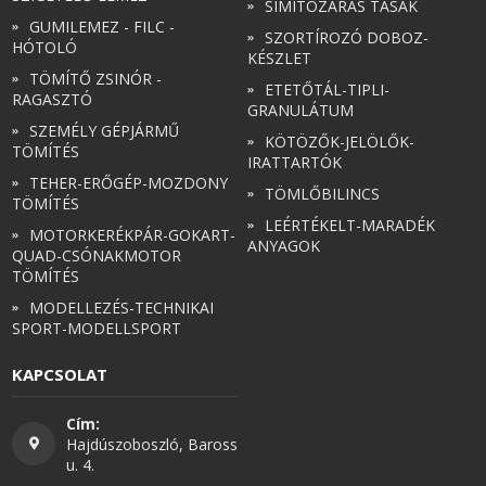
SIMÍTÓZÁRAS TASAK
GUMILEMEZ - FILC -
SZORTÍROZÓ DOBOZ-
HÓTOLÓ
KÉSZLET
TÖMÍTŐ ZSINÓR -
ETETŐTÁL-TIPLI-
RAGASZTÓ
GRANULÁTUM
SZEMÉLY GÉPJÁRMŰ
KÖTÖZŐK-JELÖLŐK-
TÖMÍTÉS
IRATTARTÓK
TEHER-ERŐGÉP-MOZDONY
TÖMLŐBILINCS
TÖMÍTÉS
LEÉRTÉKELT-MARADÉK
MOTORKERÉKPÁR-GOKART-
ANYAGOK
QUAD-CSÓNAKMOTOR
TÖMÍTÉS
MODELLEZÉS-TECHNIKAI
SPORT-MODELLSPORT
KAPCSOLAT
Cím:
Hajdúszoboszló, Baross
u. 4.