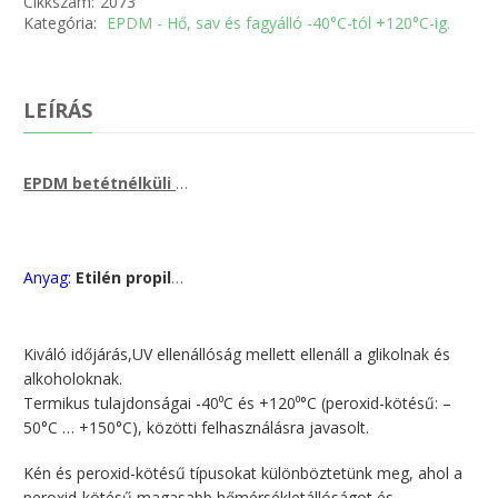
Cikkszám:
2073
Kategória:
EPDM - Hő, sav és fagyálló -40°C-tól +120°C-ig.
LEÍRÁS
EPDM betétnélküli gumilemez +120
C –ig hőálló, hő- idő- 
°
Anyag:
Etilén propilén gumi (EPDM), sav, lúg és hőálló minőségű betét nélküli gumilemez.
Kiváló időjárás,UV ellenállóság mellett ellenáll a glikolnak és
alkoholoknak.
Termikus tulajdonságai -40⁰C és +120⁰°C (peroxid-kötésű: –
50°C … +150°C), közötti felhasználásra javasolt.
Kén és peroxid-kötésű típusokat különböztetünk meg, ahol a
peroxid-kötésű magasabb hőmérsékletállóságot és