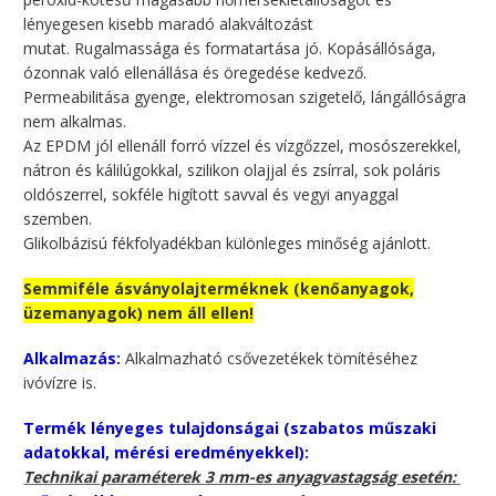
lényegesen kisebb maradó alakváltozást
mutat. Rugalmassága és formatartása jó. Kopásállósága,
ózonnak való ellenállása és öregedése kedvező.
Permeabilitása gyenge, elektromosan szigetelő, lángállóságra
nem alkalmas.
Az EPDM jól ellenáll forró vízzel és vízgőzzel, mosószerekkel,
nátron és kálilúgokkal, szilikon olajjal és zsírral, sok poláris
oldószerrel, sokféle higított savval és vegyi anyaggal
szemben.
Glikolbázisú fékfolyadékban különleges minőség ajánlott.
Semmiféle ásványolajterméknek (kenőanyagok,
üzemanyagok) nem áll ellen!
Alkalmazás:
Alkalmazható csővezetékek tömítéséhez
ivóvízre is.
Termék lényeges tulajdonságai (szabatos műszaki
adatokkal, mérési eredményekkel):
Technikai paraméterek 3 mm-es anyagvastagság esetén: