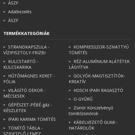
ÁSZF
Adatkezelés
ÁSZF
TERMÉKKATEGÓRIÁK
STRANDKAPSZULA -
KOMPRESSZOR-SZIVATTYÚ
VÍZIPISZTOLY-FRIZBI
TÖMÍTÉS
KULCSTARTÓ -
RÉZ-ALUMÍNIUM ALÁTÉTEK
KULCSKARIKA
LÁGYÍTVA
HŰTŐMÁGNES KERET -
GOLYÓK-MAGTISZTÍTÓK-
FÓLIA
KREATÍV
VILÁGÍTÓ DEKOR -
HOSCH IPARI RAGASZTÓ
MÉCSESEK
O-GYŰRŰ
GÉPÉSZET-PÉBÉ-gáz -
Zsinór Körszelvényű
KÉSZLETEK
tömítőzsinórok
IPARI KARIMA TÖMÍTÉS
KÁBELVEZETŐ GUMI -
TÖMÍTŐ TÁBLA -
HATÁROLÓK
SZIGETELŐ LEMEZ