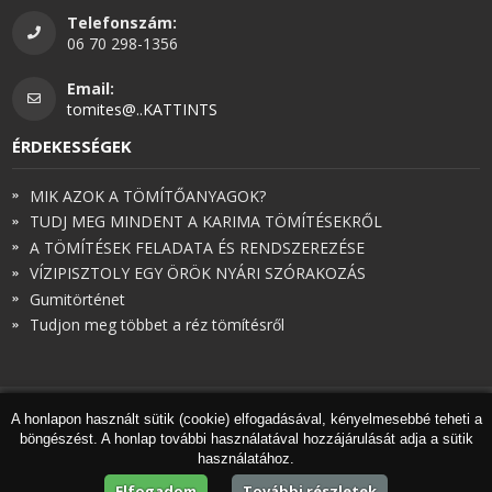
Telefonszám:
06 70 298-1356
Email:
tomites@..KATTINTS
ÉRDEKESSÉGEK
MIK AZOK A TÖMÍTŐANYAGOK?
TUDJ MEG MINDENT A KARIMA TÖMÍTÉSEKRŐL
A TÖMÍTÉSEK FELADATA ÉS RENDSZEREZÉSE
VÍZIPISZTOLY EGY ÖRÖK NYÁRI SZÓRAKOZÁS
Gumitörténet
Tudjon meg többet a réz tömítésről
A honlapon használt sütik (cookie) elfogadásával, kényelmesebbé teheti a
© Török és Társai 2026 - Minden jog fenntartva
böngészést. A honlap további használatával hozzájárulását adja a sütik
Honlapkészítés
,
webdesign
,
keresőoptimalizálás
:
Expedient
használatához.
Marketing tanácsadónk a
Marketing Professzorok Kft.
Elfogadom
További részletek