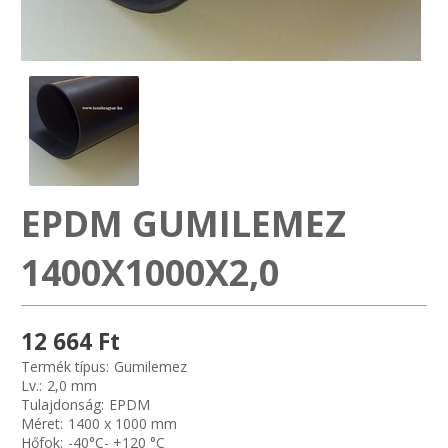
SZEMÉLY GÉPJÁRMŰ TÖMÍTÉS
Adatkezelés
TEHER-ERŐGÉP-MOZDONY TÖMÍTÉS
MOTORKERÉKPÁR-GOKART-QUAD-CSÓNAKMOTOR TÖMÍTÉS
MODELLEZÉS-TECHNIKAI SPORT-MODELLSPORT
EPDM GUMILEMEZ
KOMPRESSZOR-SZIVATTYÚ TÖMÍTÉS
1400X1000X2,0
RÉZ-ALUMÍNIUM ALÁTÉTEK LÁGYÍTVA
12 664 Ft
GOLYÓK-MAGTISZTÍTÓK-KREATÍV
Termék típus:
Gumilemez
Lv.:
2,0 mm
HOSCH IPARI RAGASZTÓ
Tulajdonság:
EPDM
Méret:
1400 x 1000 mm
Hőfok:
-40°C- +120 °C
O-GYŰRŰ