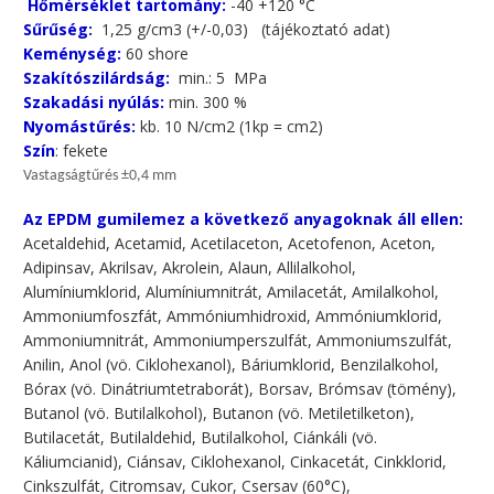
Hőmérséklet tartomány:
-40 +120 °C
Sűrűség:
1,25 g/cm3 (+/-0,03) (tájékoztató adat)
Keménység:
60 shore
Szakítószilárdság:
min.: 5 MPa
Szakadási nyúlás:
min. 300 %
Nyomástűrés:
kb. 10 N/cm2 (1kp = cm2)
Szín
: fekete
Vastagságtűrés ±0,4 mm
Az EPDM gumilemez a következő anyagoknak áll ellen:
Acetaldehid, Acetamid, Acetilaceton, Acetofenon, Aceton,
Adipinsav, Akrilsav, Akrolein, Alaun, Allilalkohol,
Alumíniumklorid, Alumíniumnitrát, Amilacetát, Amilalkohol,
Ammoniumfoszfát, Ammóniumhidroxid, Ammóniumklorid,
Ammoniumnitrát, Ammoniumperszulfát, Ammoniumszulfát,
Anilin, Anol (vö. Ciklohexanol), Báriumklorid, Benzilalkohol,
Bórax (vö. Dinátriumtetraborát), Borsav, Brómsav (tömény),
Butanol (vö. Butilalkohol), Butanon (vö. Metiletilketon),
Butilacetát, Butilaldehid, Butilalkohol, Ciánkáli (vö.
Káliumcianid), Ciánsav, Ciklohexanol, Cinkacetát, Cinkklorid,
Cinkszulfát, Citromsav, Cukor, Csersav (60°C),