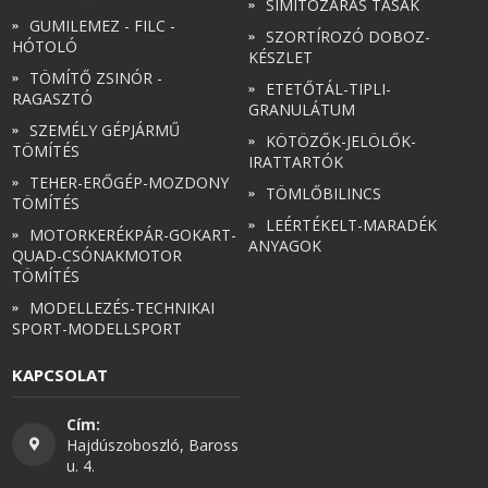
SIMÍTÓZÁRAS TASAK
GUMILEMEZ - FILC -
SZORTÍROZÓ DOBOZ-
HÓTOLÓ
KÉSZLET
TÖMÍTŐ ZSINÓR -
ETETŐTÁL-TIPLI-
RAGASZTÓ
GRANULÁTUM
SZEMÉLY GÉPJÁRMŰ
KÖTÖZŐK-JELÖLŐK-
TÖMÍTÉS
IRATTARTÓK
TEHER-ERŐGÉP-MOZDONY
TÖMLŐBILINCS
TÖMÍTÉS
LEÉRTÉKELT-MARADÉK
MOTORKERÉKPÁR-GOKART-
ANYAGOK
QUAD-CSÓNAKMOTOR
TÖMÍTÉS
MODELLEZÉS-TECHNIKAI
SPORT-MODELLSPORT
KAPCSOLAT
Cím:
Hajdúszoboszló, Baross
u. 4.