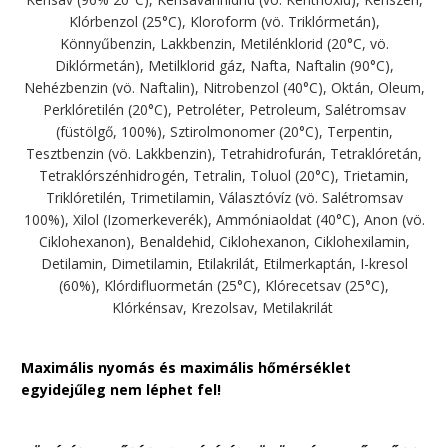
Klórbenzol (25°C), Kloroform (vö. Triklórmetán),
Könnyűbenzin, Lakkbenzin, Metilénklorid (20°C, vö.
Diklórmetán), Metilklorid gáz, Nafta, Naftalin (90°C),
Nehézbenzin (vö. Naftalin), Nitrobenzol (40°C), Oktán, Oleum,
Perklóretilén (20°C), Petroléter, Petroleum, Salétromsav
(füstölgő, 100%), Sztirolmonomer (20°C), Terpentin,
Tesztbenzin (vö. Lakkbenzin), Tetrahidrofurán, Tetraklóretán,
Tetraklórszénhidrogén, Tetralin, Toluol (20°C), Trietamin,
Triklóretilén, Trimetilamin, Választóvíz (vö. Salétromsav
100%), Xilol (Izomerkeverék), Ammóniaoldat (40°C), Anon (vö.
Ciklohexanon), Benaldehid, Ciklohexanon, Ciklohexilamin,
Detilamin, Dimetilamin, Etilakrilát, Etilmerkaptán, I-kresol
(60%), Klórdifluormetán (25°C), Klórecetsav (25°C),
Klórkénsav, Krezolsav, Metilakrilát
Maximális nyomás és maximális hőmérséklet
egyidejűleg nem léphet fel!