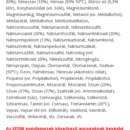
60%), Kénessav (10%), Kénsav (50% 50°C), Klóros víz (0,5%
klór), Konyhasóoldat (vö. Sólé), Magnéziumklorid,
Magnéziumlúg, Magnéziumszulfát, Metanol (vo. Metilalkohol),
Metilacetát, Metilalkohol, Metilizobutilketon,
Nátriomtioszulfát, Nátriumacetát, Nátriumbiszulfit,
Nátriumcianid (30%), Nátriumfoszfát, Nátriumhidroxid (20%),
Nátriumhipoklorit (13%), Nátriumkarbonát, Nátriumklorid,
Nátriumnitrát, Nátriumperborát, Nátriumszilikát,
Nátriumszulfát, Nátriumszulfid, Nátronlúg (völ
Nátriumhidroxid 20%), Nikkelszulfát, Nitrogéngáz,
Nitropropán, Olajsav, Ólomacetát, Ólomarzenát, Oxálsav
(50°C), Ózon, Palmitinsav, Pikrinsav (Alkoholos oldat),
Propanol (vö. Propilalkohol), Propilacetát, Propilalkohol,
Propionsavetilészter, Rézacetát, Rézcianid, Sósav (20%),
Sósav (37%), Sósav (37%), Szalmiák (vö. Ammóniákoldat),
Széndioxid (Gáz), Szénsavgáz, Szilikonolaj, Szilikonzsír,
Sztearinsav, Tannin (vö. Csersav), Trietanolamin (20°C),
Vajsav, Vajsav etil (vö. Etilbutirát), Vasklorid, Vasnitrát,
Vasszulfát, Vinilacetát, Víz, Zsírsavak, Víz.
Az EPDM gumilemezek következő anyagoknak kevésbé