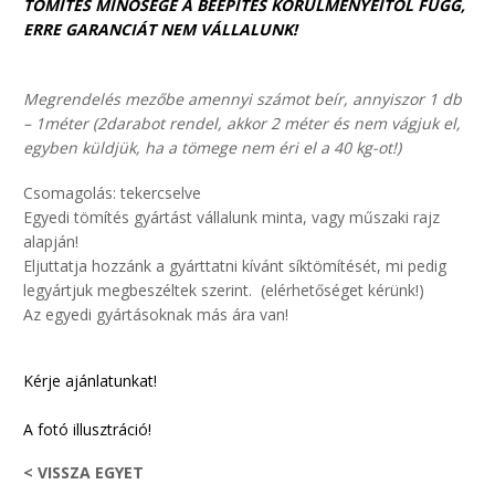
TÖMÍTÉS MINŐSÉGE A BEÉPÍTÉS KÖRÜLMÉNYEITŐL FŰGG,
ERRE GARANCIÁT NEM VÁLLALUNK!
Megrendelés mezőbe amennyi számot beír, annyiszor 1 db
– 1méter (2darabot rendel, akkor 2 méter és nem vágjuk el,
egyben küldjük, ha a tömege nem éri el a 40 kg-ot!)
Csomagolás: tekercselve
Egyedi tömítés gyártást vállalunk minta, vagy műszaki rajz
alapján!
Eljuttatja hozzánk a gyárttatni kívánt síktömítését, mi pedig
legyártjuk megbeszéltek szerint. (elérhetőséget kérünk!)
Az egyedi gyártásoknak más ára van!
Kérje ajánlatunkat!
A fotó illusztráció!
< VISSZA EGYET