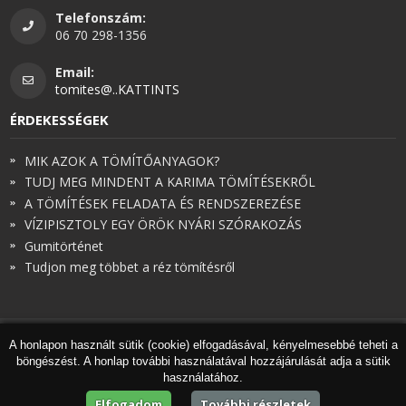
Telefonszám:
06 70 298-1356
Email:
tomites@..KATTINTS
ÉRDEKESSÉGEK
MIK AZOK A TÖMÍTŐANYAGOK?
TUDJ MEG MINDENT A KARIMA TÖMÍTÉSEKRŐL
A TÖMÍTÉSEK FELADATA ÉS RENDSZEREZÉSE
VÍZIPISZTOLY EGY ÖRÖK NYÁRI SZÓRAKOZÁS
Gumitörténet
Tudjon meg többet a réz tömítésről
A honlapon használt sütik (cookie) elfogadásával, kényelmesebbé teheti a
© Török és Társai 2026 - Minden jog fenntartva
böngészést. A honlap további használatával hozzájárulását adja a sütik
Honlapkészítés
,
webdesign
,
keresőoptimalizálás
:
Expedient
használatához.
Marketing tanácsadónk a
Marketing Professzorok Kft.
Elfogadom
További részletek