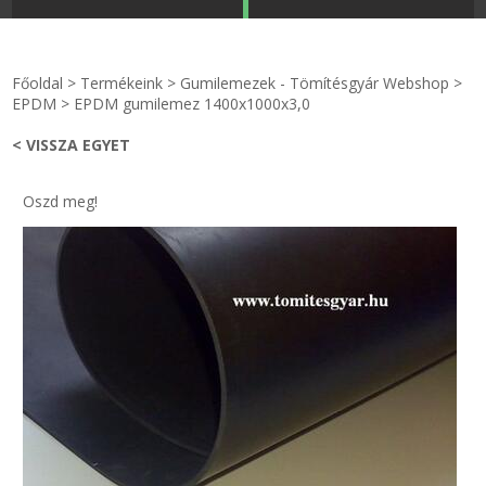
STRANDKAPSZULA - VÍZIPISZTOLY-FRIZBI
Főoldal
Főoldal
>
Termékeink
>
Gumilemezek - Tömítésgyár Webshop
>
KULCSTARTÓ - KULCSKARIKA
videók
EPDM
>
EPDM gumilemez 1400x1000x3,0
< VISSZA EGYET
HŰTŐMÁGNES KERET - FÓLIA
Termékek
Oszd meg!
VILÁGÍTÓ DEKOR - MÉCSESEK
Hogyan vásároljak?
GÉPÉSZET-PÉBÉ-gáz - KÉSZLETEK
Rólunk
IPARI KARIMA TÖMÍTÉS
Egyedi gyártás
TÖMÍTŐ TÁBLA - SZIGETELŐ LEMEZ
Hírek
GUMILEMEZ - FILC - HÓTOLÓ
Kapcsolat
TÖMÍTŐ ZSINÓR - RAGASZTÓ
ÁSZF