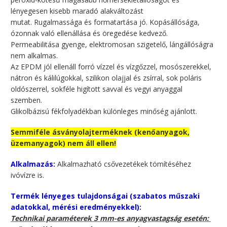
lényegesen kisebb maradó alakváltozást
mutat. Rugalmassága és formatartása jó. Kopásállósága,
ózonnak való ellenállása és öregedése kedvező.
Permeabilitása gyenge, elektromosan szigetelő, lángállóságra
nem alkalmas.
Az EPDM jól ellenáll forró vízzel és vízgőzzel, mosószerekkel,
nátron és kálilúgokkal, szilikon olajjal és zsírral, sok poláris
oldószerrel, sokféle higított savval és vegyi anyaggal
szemben.
Glikolbázisú fékfolyadékban különleges minőség ajánlott.
Semmiféle ásványolajterméknek (kenőanyagok,
üzemanyagok) nem áll ellen!
Alkalmazás:
Alkalmazható csővezetékek tömítéséhez
ivóvízre is.
Termék lényeges tulajdonságai (szabatos műszaki
adatokkal, mérési eredményekkel):
Technikai paraméterek 3 mm-es anyagvastagság esetén: