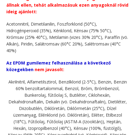
állnak ellen, tehát alkalmazásuk ezen anyagoknál rövid
ideig ajánlott:
Acetonnitril, Dimetilanilin, Foszforklorid (50°C),
Hidrogénperoxid (35%), Kénklorid, Kénsav (75% 50°C),
Krómsav (25% 40°C), Metilamin (vizes 30% 20°C), Paraffin (vö.
Alkán), Piridin, Salátromsav (60°C 20%), Salétromsav (40°C
40%)
Az EPDM gumilemez felhasználása a következő
közegekben
nem javasolt:
Akrilnitril, Alfametilsztirol, Benzilklorid (2-5°C), Benzin, Benzin
60% benzoltartalommal, Benzol, Bróm, Brómbenzol,
Bunkerolaj, fűtőolaj S, Butiléter, Ciklohexán,
Dekahidronaftalin, Dekalin (vö. Dekahidronaftalin), Dietiléter,
Diizobutilén, Diklóretán, Diklórmetán (25°C), Dízel
üzemanyag, Eilénklorid (vö. Diklóretán), Eiléter, Etilbezol
(18°C), Fűtőolaj, Fűtőolaj (ASTM-A (Izooktán)), Heptán,
Hexán, Izopropilbenzol (40°C), Kénsav (100%, füstölgő),
Kénsav (96% 20°C), Kénsavanhidrid (vö. Kéntrioxid), Kénszén,