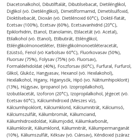
Diacetonalkohol, Dibutilftalát, Dibutilsebacat, Dietilénglikol,
Diglikol (vö. Dietilénglikol), Dimetilformamid, Dimetilsulfoxid,
Dioktilsebacát, Dioxán (vö. Dietilénoxid 60°C), Doktil-flatát,
Ecetsav (100%), Ecetsav (60%), Ecetsavanhidrid (20°C),
Epiklorhidrin, Etanol, Etanolamin, Etilacetát (vö. Acetal),
Etilalkohol (vö. Etanol), Etilbutirát, Etilénglikol,
Etilénglikolmonoetiléter, Etilénglikolmonoetiléteracetát,
Ezüstsó, Fenol (vö Karbolsav 60°C), Fluorkovasav (50%),
Fluorsav (75%), Folysav (75%) (vö. Fluorsav),
Formaldehidoldat (40%), Foszforsav (60°C), Furfural, Furfurol,
Glikol, Glukóz, Hangyasav, Hexanol (vö. Hexilakohol),
Hexilalkohol, Higany, Higanysók, Hipó (vo. Nátriumhipoklorit)
(13%), Húgysav, Ipropanol (vö. Izopropilalkohol),
Izobutilacetát, Izoforon (20°C), Izopropilalkohol, Jégecet (vö.
Ecetsav 60°C), Kálciumhidroxid (Meszes víz),
Kálciumhipoklorit, Kálciumklorid, Kálciumnitrát, Kálciumsó,
Kálciumszulfát, Káliumbromát, Káliumcianid,
Káliumhidroxidoldat, Káliumjodid, Káliumkarbonát,
Káliumklorát, Káliumklorid, Káliumnitrát, Káliumpermanganát
(10%), Káliumszulfát, Kéksav (vö. Ciánsav), Kéndioxid (száraz