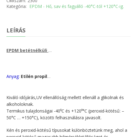
Cikkszám:
2300
Kategória:
EPDM - Hő, sav és fagyálló -40°C-tól +120°C-ig.
LEÍRÁS
EPDM betétnélküli gumilemez +120
C –ig hőálló, hő- idő- 
°
Anyag:
Etilén propilén gumi (EPDM), sav, lúg és hőálló minőségű betét nélküli gumilemez.
Kiváló időjárás,UV ellenállóság mellett ellenáll a glikolnak és
alkoholoknak.
Termikus tulajdonságai -40⁰C és +120⁰°C (peroxid-kötésű: –
50°C … +150°C), közötti felhasználásra javasolt.
Kén és peroxid-kötésű típusokat különböztetünk meg, ahol a
peroxid-kötésű magasabb hőmérsékletállóságot és