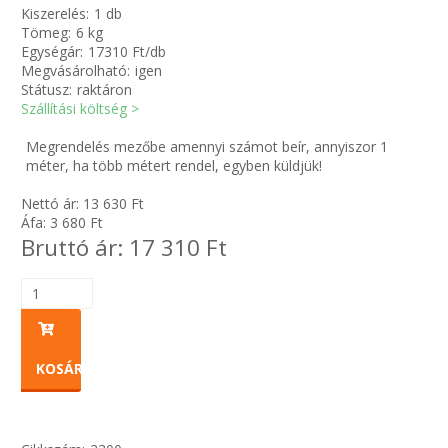
Kiszerelés:
1 db
Tömeg:
6 kg
Zsinór Körszelvényű tömítőzsinórok
Egységár:
17310 Ft/db
Megvásárolható:
igen
Státusz:
raktáron
KÁBELVEZETŐ GUMI - HATÁROLÓK
Szállítási költség >
SIMÍTÓZÁRAS TASAK
Megrendelés mezőbe amennyi számot beír, annyiszor 1
méter, ha több métert rendel, egyben küldjük!
SZORTÍROZÓ DOBOZ-KÉSZLET
Nettó ár:
13 630
Ft
Áfa:
3 680
Ft
Bruttó ár:
17 310
Ft
ETETŐTÁL-TIPLI-GRANULÁTUM
KÖTÖZŐK-JELÖLŐK-IRATTARTÓK
TÖMLŐBILINCS
KOSÁRBA
LEÉRTÉKELT-MARADÉK ANYAGOK