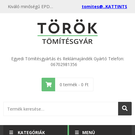
Kiváló minőségű EPDM gumilemez 1400x1000x3mm kedvező áron, egyenest a gyártótól, rendeld meg most és csatlakozz a több ezer elégedett vásárlóhoz.
tomites@..KATTINTS
Egyedi Tömítésgyártás és Reklámajándék Gyártó Telefon:
06702981356
0
termék -
0
Ft
KATEGÓRIÁK
MENÜ