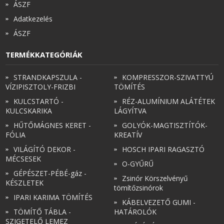
ÁSZF
Adatkezelés
ÁSZF
TERMÉKKATEGÓRIÁK
STRANDKAPSZULA -
KOMPRESSZOR-SZIVATTYÚ
VÍZIPISZTOLY-FRIZBI
TÖMÍTÉS
KULCSTARTÓ -
RÉZ-ALUMÍNIUM ALÁTÉTEK
KULCSKARIKA
LÁGYÍTVA
HŰTŐMÁGNES KERET -
GOLYÓK-MAGTISZTÍTÓK-
FÓLIA
KREATÍV
VILÁGÍTÓ DEKOR -
HOSCH IPARI RAGASZTÓ
MÉCSESEK
O-GYŰRŰ
GÉPÉSZET-PÉBÉ-gáz -
Zsinór Körszelvényű
KÉSZLETEK
tömítőzsinórok
IPARI KARIMA TÖMÍTÉS
KÁBELVEZETŐ GUMI -
TÖMÍTŐ TÁBLA -
HATÁROLÓK
SZIGETELŐ LEMEZ