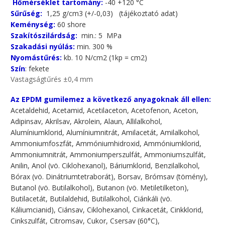
Hőmérséklet tartomány:
-40 +120 °C
Sűrűség:
1,25 g/cm3 (+/-0,03) (tájékoztató adat)
Keménység:
60 shore
Szakítószilárdság:
min.: 5 MPa
Szakadási nyúlás:
min. 300 %
Nyomástűrés:
kb. 10 N/cm2 (1kp = cm2)
Szín
: fekete
Vastagságtűrés ±0,4 mm
Az EPDM gumilemez a következő anyagoknak áll ellen:
Acetaldehid, Acetamid, Acetilaceton, Acetofenon, Aceton,
Adipinsav, Akrilsav, Akrolein, Alaun, Allilalkohol,
Alumíniumklorid, Alumíniumnitrát, Amilacetát, Amilalkohol,
Ammoniumfoszfát, Ammóniumhidroxid, Ammóniumklorid,
Ammoniumnitrát, Ammoniumperszulfát, Ammoniumszulfát,
Anilin, Anol (vö. Ciklohexanol), Báriumklorid, Benzilalkohol,
Bórax (vö. Dinátriumtetraborát), Borsav, Brómsav (tömény),
Butanol (vö. Butilalkohol), Butanon (vö. Metiletilketon),
Butilacetát, Butilaldehid, Butilalkohol, Ciánkáli (vö.
Káliumcianid), Ciánsav, Ciklohexanol, Cinkacetát, Cinkklorid,
Cinkszulfát, Citromsav, Cukor, Csersav (60°C),