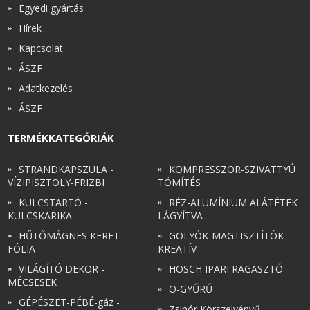
Egyedi gyártás
Hírek
Kapcsolat
ÁSZF
Adatkezelés
ÁSZF
TERMÉKKATEGÓRIÁK
STRANDKAPSZULA -
KOMPRESSZOR-SZIVATTYÚ
VÍZIPISZTOLY-FRIZBI
TÖMÍTÉS
KULCSTARTÓ -
RÉZ-ALUMÍNIUM ALÁTÉTEK
KULCSKARIKA
LÁGYÍTVA
HŰTŐMÁGNES KERET -
GOLYÓK-MAGTISZTÍTÓK-
FÓLIA
KREATÍV
VILÁGÍTÓ DEKOR -
HOSCH IPARI RAGASZTÓ
MÉCSESEK
O-GYŰRŰ
GÉPÉSZET-PÉBÉ-gáz -
Zsinór Körszelvényű