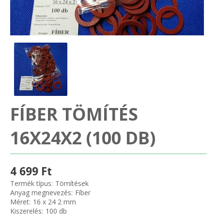
SZEMÉLY GÉPJÁRMŰ TÖMÍTÉS
Adatkezelés
TEHER-ERŐGÉP-MOZDONY TÖMÍTÉS
MOTORKERÉKPÁR-GOKART-QUAD-CSÓNAKMOTOR TÖMÍTÉS
MODELLEZÉS-TECHNIKAI SPORT-MODELLSPORT
FÍBER TÖMÍTÉS
KOMPRESSZOR-SZIVATTYÚ TÖMÍTÉS
16X24X2 (100 DB)
RÉZ-ALUMÍNIUM ALÁTÉTEK LÁGYÍTVA
GOLYÓK-MAGTISZTÍTÓK-KREATÍV
4 699 Ft
Termék típus:
Tömítések
HOSCH IPARI RAGASZTÓ
Anyag megnevezés:
Fíber
Méret:
16 x 24 2 mm
Kiszerelés:
100 db
O-GYŰRŰ