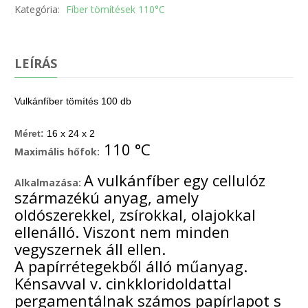
Kategória:
Fíber tömítések 110°C
LEÍRÁS
Vulkánfíber tömítés 100 db
Méret:
16 x 24 x 2
110 °C
Maximális hőfok:
A vulkánfíber egy cellulóz
Alkalmazása:
származékú anyag, amely
oldószerekkel, zsírokkal, olajokkal
ellenálló. Viszont nem minden
vegyszernek áll ellen.
A papírrétegekből álló műanyag.
Kénsavval v. cinkkloridoldattal
pergamentálnak számos papírlapot s