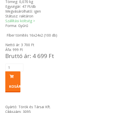
Tömeg:
0,070 kg
Egységár:
47 Ft/db
Megvásárolható:
igen
Zsinór Körszelvényű tömítőzsinórok
Státusz:
raktáron
Szállítási költség >
KÁBELVEZETŐ GUMI - HATÁROLÓK
Forma:
Gyűrű
Fíber tömítés 16x24x2 (100 db)
SIMÍTÓZÁRAS TASAK
Nettó ár:
3 700
Ft
SZORTÍROZÓ DOBOZ-KÉSZLET
Áfa:
999
Ft
Bruttó ár:
4 699
Ft
ETETŐTÁL-TIPLI-GRANULÁTUM
KÖTÖZŐK-JELÖLŐK-IRATTARTÓK
KOSÁRBA
TÖMLŐBILINCS
LEÉRTÉKELT-MARADÉK ANYAGOK
Gyártó:
Török és Társai Kft.
Cikkszám:
3095