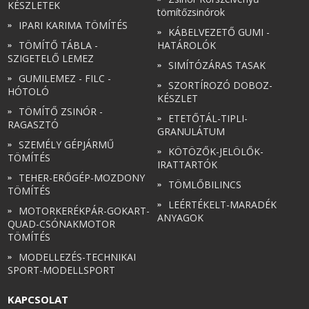
KÉSZLETEK
tömítőzsinórok
IPARI KARIMA TÖMÍTÉS
KÁBELVEZETŐ GUMI -
TÖMÍTŐ TÁBLA -
HATÁROLÓK
SZIGETELŐ LEMEZ
SIMÍTÓZÁRAS TASAK
GUMILEMEZ - FILC -
SZORTÍROZÓ DOBOZ-
HÓTOLÓ
KÉSZLET
TÖMÍTŐ ZSINÓR -
ETETŐTÁL-TIPLI-
RAGASZTÓ
GRANULÁTUM
SZEMÉLY GÉPJÁRMŰ
KÖTÖZŐK-JELÖLŐK-
TÖMÍTÉS
IRATTARTÓK
TEHER-ERŐGÉP-MOZDONY
TÖMLŐBILINCS
TÖMÍTÉS
LEÉRTÉKELT-MARADÉK
MOTORKERÉKPÁR-GOKART-
ANYAGOK
QUAD-CSÓNAKMOTOR
TÖMÍTÉS
MODELLEZÉS-TECHNIKAI
SPORT-MODELLSPORT
KAPCSOLAT