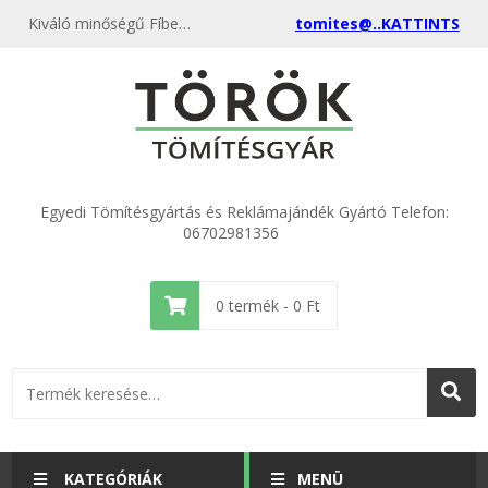
Kiváló minőségű Fíber tömítés 16x24x2 (100 db) kedvező áron hazai gyártótól
tomites@..KATTINTS
Egyedi Tömítésgyártás és Reklámajándék Gyártó Telefon:
06702981356
0
termék -
0
Ft
KATEGÓRIÁK
MENÜ