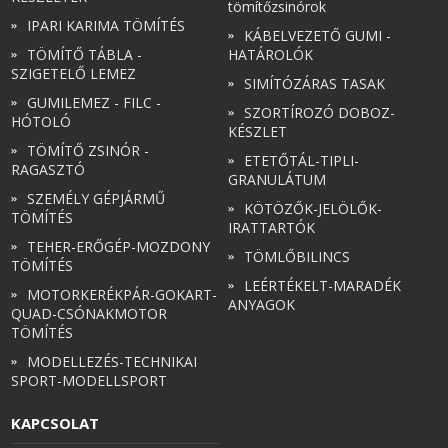
tömítőzsinórok
IPARI KARIMA TÖMÍTÉS
KÁBELVEZETŐ GUMI -
TÖMÍTŐ TÁBLA -
HATÁROLÓK
SZIGETELŐ LEMEZ
SIMÍTÓZÁRAS TASAK
GUMILEMEZ - FILC -
SZORTÍROZÓ DOBOZ-
HÓTOLÓ
KÉSZLET
TÖMÍTŐ ZSINÓR -
ETETŐTÁL-TIPLI-
RAGASZTÓ
GRANULÁTUM
SZEMÉLY GÉPJÁRMŰ
KÖTÖZŐK-JELÖLŐK-
TÖMÍTÉS
IRATTARTÓK
TEHER-ERŐGÉP-MOZDONY
TÖMLŐBILINCS
TÖMÍTÉS
LEÉRTÉKELT-MARADÉK
MOTORKERÉKPÁR-GOKART-
ANYAGOK
QUAD-CSÓNAKMOTOR
TÖMÍTÉS
MODELLEZÉS-TECHNIKAI
SPORT-MODELLSPORT
KAPCSOLAT