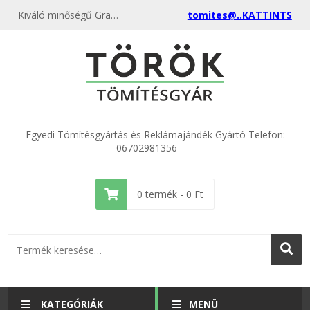
Kiváló minőségű Grafit SL 12x18x2 (100 db) kedvező áron, egyenest a gyártótól, rendeld meg most és csatlakozz a több ezer elégedett vásárlóhoz.
tomites@..KATTINTS
Egyedi Tömítésgyártás és Reklámajándék Gyártó Telefon:
06702981356
0
termék -
0
Ft
KATEGÓRIÁK
MENÜ