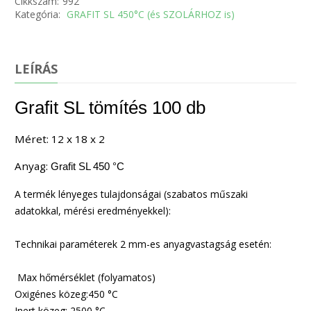
Cikkszám:
992
Kategória:
GRAFIT SL 450°C (és SZOLÁRHOZ is)
LEÍRÁS
Grafit SL tömítés 100 db
Méret: 12 x 18 x 2
Anyag:
Grafit SL 450 °C
A termék lényeges tulajdonságai (szabatos műszaki
adatokkal, mérési eredményekkel):
Technikai paraméterek 2 mm-es anyagvastagság esetén:
Max hőmérséklet (folyamatos)
Oxigénes közeg:450 °C
Inert közeg: 2500 °C