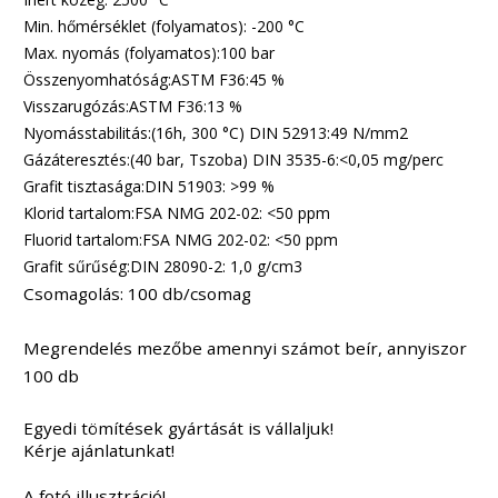
Min. hőmérséklet (folyamatos): -200 °C
Max. nyomás (folyamatos):100 bar
Összenyomhatóság:ASTM F36:45 %
Visszarugózás:ASTM F36:13 %
Nyomásstabilitás:(16h, 300 °C) DIN 52913:49 N/mm2
Gázáteresztés:(40 bar, Tszoba) DIN 3535-6:<0,05 mg/perc
Grafit tisztasága:DIN 51903: >99 %
Klorid tartalom:FSA NMG 202-02: <50 ppm
Fluorid tartalom:FSA NMG 202-02: <50 ppm
Grafit sűrűség:DIN 28090-2: 1,0 g/cm3
Csomagolás:
100 db/csomag
Megrendelés mezőbe amennyi számot beír, annyiszor
100 db
Egyedi tömítések gyártását is vállaljuk!
Kérje ajánlatunkat!
A fotó illusztráció!