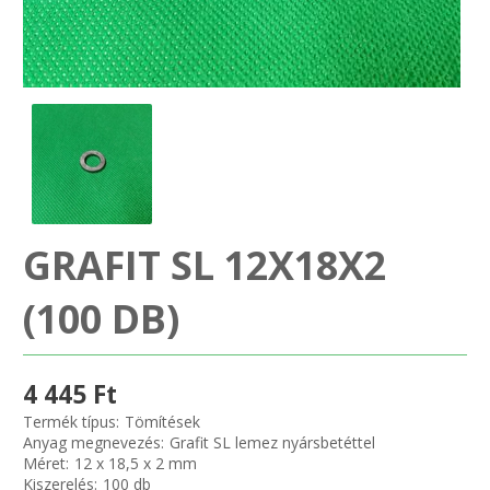
SZEMÉLY GÉPJÁRMŰ TÖMÍTÉS
Adatkezelés
TEHER-ERŐGÉP-MOZDONY TÖMÍTÉS
MOTORKERÉKPÁR-GOKART-QUAD-CSÓNAKMOTOR TÖMÍTÉS
MODELLEZÉS-TECHNIKAI SPORT-MODELLSPORT
GRAFIT SL 12X18X2
KOMPRESSZOR-SZIVATTYÚ TÖMÍTÉS
(100 DB)
RÉZ-ALUMÍNIUM ALÁTÉTEK LÁGYÍTVA
GOLYÓK-MAGTISZTÍTÓK-KREATÍV
4 445 Ft
Termék típus:
Tömítések
HOSCH IPARI RAGASZTÓ
Anyag megnevezés:
Grafit SL lemez nyársbetéttel
Méret:
12 x 18,5 x 2 mm
Kiszerelés:
100 db
O-GYŰRŰ