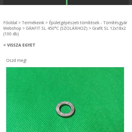
STRANDKAPSZULA - VÍZIPISZTOLY-FRIZBI
Főoldal
Főoldal
>
Termékeink
>
Épületgépészeti tömítések - Tömítésgyár
KULCSTARTÓ - KULCSKARIKA
videók
Webshop
>
GRAFIT SL 450°C (SZOLÁRHOZ)
>
Grafit SL 12x18x2
(100 db)
HŰTŐMÁGNES KERET - FÓLIA
Termékek
< VISSZA EGYET
VILÁGÍTÓ DEKOR - MÉCSESEK
Hogyan vásároljak?
Oszd meg!
GÉPÉSZET-PÉBÉ-gáz - KÉSZLETEK
Rólunk
IPARI KARIMA TÖMÍTÉS
Egyedi gyártás
TÖMÍTŐ TÁBLA - SZIGETELŐ LEMEZ
Hírek
GUMILEMEZ - FILC - HÓTOLÓ
Kapcsolat
TÖMÍTŐ ZSINÓR - RAGASZTÓ
ÁSZF