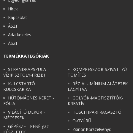
Egyedi gyártás
Hírek
Kapcsolat
ÁSZF
Adatkezelés
ÁSZF
TERMÉKKATEGÓRIÁK
STRANDKAPSZULA -
KOMPRESSZOR-SZIVATTYÚ
VÍZIPISZTOLY-FRIZBI
TÖMÍTÉS
KULCSTARTÓ -
RÉZ-ALUMÍNIUM ALÁTÉTEK
KULCSKARIKA
LÁGYÍTVA
HŰTŐMÁGNES KERET -
GOLYÓK-MAGTISZTÍTÓK-
FÓLIA
KREATÍV
VILÁGÍTÓ DEKOR -
HOSCH IPARI RAGASZTÓ
MÉCSESEK
O-GYŰRŰ
GÉPÉSZET-PÉBÉ-gáz -
Zsinór Körszelvényű
KÉSZLETEK